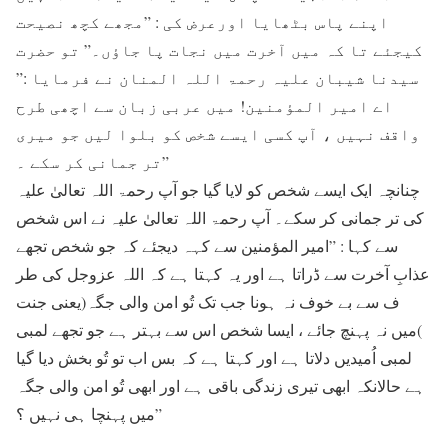
اپنے پاس بٹھایا اورعرض کی : ”مجھے کچھ نصیحت
کیجئے تا کہ میں آخرت میں نجات پا جاؤں۔” تو حضرت
سیدنا شیبان علیہ رحمۃ اللہ المنان نے فرمایا :”
اے امیر المؤمنین! میں عربی زبان سے اچھی طرح
واقف نہیں ، آپ کسی ایسے شخص کو بلوا لیں جو میری
تر جمانی کر سکے ۔”
چنانچہ ایک ایسے شخص کو لایا گیا جو آپ رحمۃ اللہ تعالیٰ علیہ
کی تر جمانی کر سکے۔ آپ رحمۃ اللہ تعالیٰ علیہ نے اس شخص
سے کہا : ”امیر المؤمنین سے کہہ دیجئے کہ جو شخص تجھے
عذابِ آخرت سے ڈراتا ہے اور یہ کہتا ہے کہ اللہ عزوجل کی طر
ف سے بے خوف نہ ہونا جب تک تُو امن والی جگہ(یعنی جنت
)میں نہ پہنچ جائے ، ایسا شخص اس سے بہتر ہے جو تجھے لمبی
لمبی اُمیدیں دلاتا ہے اور کہتا ہے کہ بس اب تو تُو بخش دیا گیا
ہے حالانکہ ابھی تیری زندگی باقی ہے اور ابھی تُو امن والی جگہ
میں پہنچا ہی نہیں ؟”