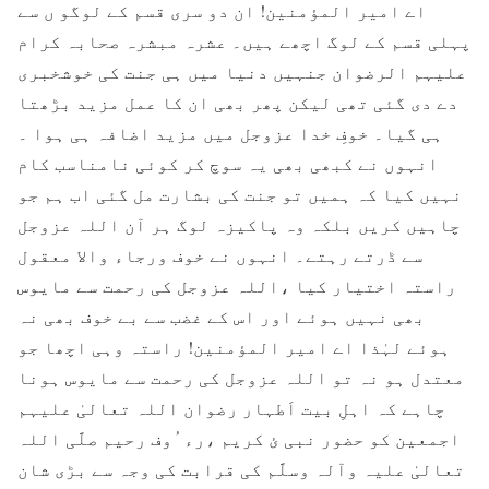
اے امیر المؤمنین! ان دو سری قسم کے لوگو ں سے
پہلی قسم کے لوگ اچھے ہیں۔ عشرہ مبشرہ صحابہ کرام
علیہم الرضوان جنہیں دنیا میں ہی جنت کی خوشخبری
دے دی گئی تھی لیکن پھر بھی ان کا عمل مزید بڑھتا
ہی گیا۔ خوفِ خدا عزوجل میں مزید اضافہ ہی ہوا ۔
انہوں نے کبھی بھی یہ سوچ کر کوئی نامناسب کام
نہیں کیا کہ ہمیں تو جنت کی بشارت مل گئی اب ہم جو
چاہیں کریں بلکہ وہ پاکیزہ لوگ ہر آن اللہ عزوجل
سے ڈرتے رہتے۔ انہوں نے خوف ورجاء والا معقول
راستہ اختیار کیا ،اللہ عزوجل کی رحمت سے مایوس
بھی نہیں ہوئے اور اس کے غضب سے بے خوف بھی نہ
ہوئے لہٰذا اے امیر المؤمنین! راستہ وہی اچھا جو
معتدل ہو نہ تو اللہ عزوجل کی رحمت سے مایوس ہونا
چاہے کہ اہلِ بیت اَطہار رضوان اللہ تعالیٰ علیہم
اجمعین کو حضور نبی ئ کریم ،رء ُوف رحیم صلَّی اللہ
تعالیٰ علیہ وآلہ وسلَّم کی قرابت کی وجہ سے بڑی شان