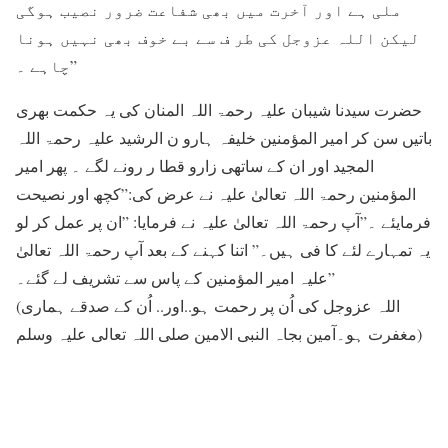
ملی ہے اور آخرت میں بھی شفاعت ضرور نصیب ہوگی
لیکن اللہ عزوجل کی طر ف سے بے خوف بھی نہیں ہونا
چاہے ۔”
حضرت سیدنا شیبان علیہ رحمۃ اللہ المنان کی یہ حکمت بھری
باتیں سن کر امیر المؤمنین خلیفہ ہارو ن الرشید علیہ رحمۃ اللہ
المجید اور ان کے ساتھی زارو قطا ر رونے لگے ۔ پھر امیر
المؤمنین رحمۃ اللہ تعالیٰ علیہ نے عرض کی:”کچھ اور نصیحت
فرمایئے ۔”آپ رحمۃ اللہ تعالیٰ علیہ نے فرمایا: ”ان پر عمل کر لو
یہ تمہارے لئے کا فی ہیں۔” اتنا کہنے کے بعد آپ رحمۃ اللہ تعالیٰ
علیہ امیر المؤمنین کے پاس سے تشریف لے گئے۔”
(اللہ عزوجل کی اُن پر رحمت ہو..اور.. اُن کے صدقے ہماری
مغفرت ہو۔آمین بجاہ النبی الامین صلی اللہ تعالی عليہ وسلم)