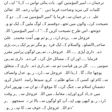
ترجمان نے امیر المؤمنین کویہ بات بتائی تواس نے کہا:” اپنے ان
کلمات کی مزید وضاحت فرما دیں ۔” توآپ رحمۃ اللہ تعالیٰ
علیہ نے تر جمان سے فرما یا:”امیر المؤمنین سے کہہ دو کہ
نصیحت کرنے والوں میں تجھے دوقسم کے لوگ ملیں گے ایک تو وہ
جوتجھے اس طر ح نصیحت کریں گے :” اے امیر المؤمنین! اللہ
عزوجل سے ہردم ڈرتے رہو تم بھی اُمت محمدیہ علیٰ
صاحبہاالصلوٰۃ والسلام کے ایک فرد ہو مگر تم پر ایک بہت بڑی
ذمہ داری آپڑی ہے اللہ عزوجل نے تمہیں لوگوں پرامیر مقرر
فرمایا ہے اور ان کے مسائل حل کرنے کی ذمہ داری تمہیں
سونپی ہے۔ کل بر وز قیامت تم سے تمہاری ذمہ داری کے متعلق
پوچھا جائے گا۔ لہٰذا اللہ عزوجل سے ڈرتے رہو، عدل وانصاف
سے کام لو، کسی کے ساتھ ظلم نہ کرو، سیدھا راستہ اختیار کرو،
دشمنانِ اسلام سے جنگ کرنے کا موقع آئے تو ان سے بھرپور انداز
میں جہاد کرو اوراپنے معاملے میں اللہ عزوجل سے ہر وقت
ڈرتے رہو کبھی بھی اپنے آپ کو لوگوں سے بالا تر نہ سمجھو۔ ہر
دم اللہ عزوجل کے خوف سے کا نپتے رہو۔”