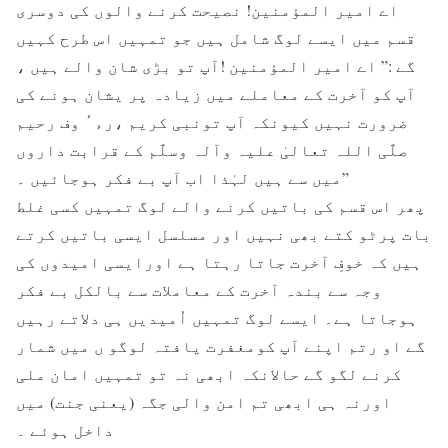
اے امیر المؤمنین! نصیحت کرنے والوں کی دوسری
قسم میں ایسے لوگ شامل ہیں جو تمہیں اس طرح کہیں
گے :” اے امیر المؤمنین !آپ تو بڑی شان والے ہیں ،
آپ کو آخرت کے معاملے میں زیادہ پر یشان ہونے کی
ضرورت نہیں کیونکہ آپ تونبی کریم ،رء ُ وف رحیم
صلَّی اللہ تعالیٰ علیہ وآلہ وسلَّم کے قرابت داروں
میں سے ہیں لہٰذا اب آپ بے فکر ہوجائیں ۔”
پھر اس قسم کی باتیں کرنے والے لوگ تمہیں کسی غلط
بات پرٹو کتے بھی نہیں اور مسلسل ایسی باتیں کرتے
ہیں کہ خوفِ آخرت جاتا رہتا ہے اورایسی امیدوں کی
وجہ سے بندہ آخرت کے معاملات سے بالکل بے فکر
ہوجاتا ہے۔ ایسے لوگ تمہیں اُمیدیں ہی دلاتے رہیں
گے او رتم اپنے آپ کومغفرت یافتہ لوگو ں میں شمار
کرنے لگو گے حالانکہ ابھی نہ تو تمہیں امان ملی
اورنہ ہی ابھی تم امن والی جگہ (یعنی جنت) میں
داخل ہوئے ۔