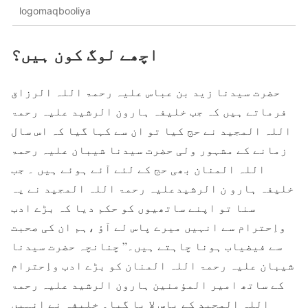
logomaqbooliya
اچھے لوگ کون ہيں؟
حضرت سیدنا زید بن عباس علیہ رحمۃ اللہ الرزاق
فرماتے ہیں کہ جب خلیفہ ہارون الرشید علیہ رحمۃ
اللہ المجید نے حج کیا تو ان سے کہا گیا کہ اس سال
زمانے کے مشہور ولی حضرت سیدنا شیبان علیہ رحمۃ
اللہ المنان بھی حج کے لئے آئے ہوئے ہیں ۔ جب
خلیفہ ہارو ن الرشیدعلیہ رحمۃ اللہ المجید نے یہ
سنا تو اپنے ساتھیوں کو حکم دیا کہ بڑے ادب
واِحترام سے انہیں میرے پاس لے آؤ ،ہم ان کی صحبت
سے فیضیاب ہونا چاہتے ہیں۔” چنانچہ حضرت سیدنا
شیبان علیہ رحمۃ اللہ المنان کو بڑے ادب واِحترام
کے ساتھ امیر المؤمنین ہارون الرشید علیہ رحمۃ
اللہ المجید کے پاس لا یا گیا۔ خلیفہ نے انہیں