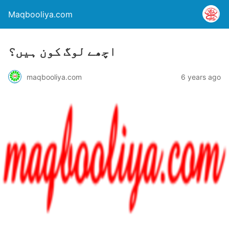
Maqbooliya.com
اچھے لوگ کون ہيں؟
maqbooliya.com
6 years ago