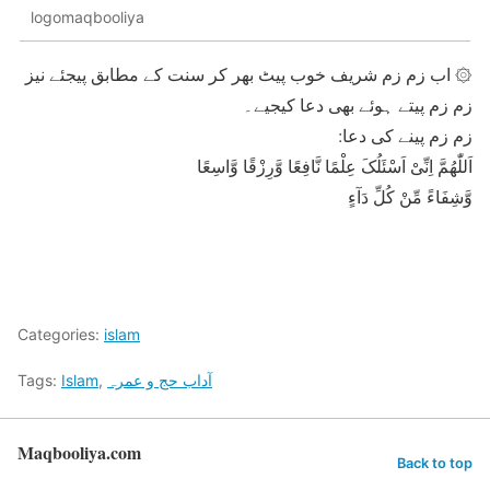
logomaqbooliya
۞ اب زم زم شریف خوب پیٹ بھر کر سنت کے مطابق پیجئے نیز
زم زم پیتے ہوئے بھی دعا کیجیے۔
زم زم پینے کی دعا:
اَللّٰھُمَّ اِنِّیْ اَسْئَلُکَ عِلْمًا نَّافِعًا وَّرِزْقًا وَّاسِعًا
وَّشِفَاءً مِّنْ کُلِّ دَآءٍ
Categories:
islam
آداب حج و عمرہ
,
Islam
Tags:
Maqbooliya.com
Back to top