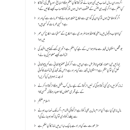
اگر دورانِ سال نصاب میں کمی ہو جائے تو زکٰوۃ کا کیا حکم ہو گا؟ نا بالغ ، اور پاگل کی زکٰوۃ کا
کیا حکم ہے؟ اگر ایک ہی جنس کے مختلف اموال ہوں تو زکٰوۃ کا حساب کیسے لگائیں گے؟
اگر گواہ فاسق ہوں تو کیا ان کی گواہی سے نکاح منعقد ہو جائے گا؟ محرمات سے کیا مراد
ہے؟ نسبی محرمات کونسی ہیں؟
کیا ایجاب و قبول میں ماضی کا لفظ ہونا ضروری ہے؟ نکاح کے مستحبات، نکاح کس عمر
میں ہو؟
جو شخص استقبال قبلہ سے عاجز ہو اس کے لیے کیا حکم ہے؟ تحرّی کسے کہتے ہیں؟ قبلہ کی
شناخت کیسے معلوم کی جائے؟
نماز میں جن اعضاء کا چھپانا فرض ہے ان میں سے اگر کوئی عضو چوتھائی سے کم یا چوتھائی
کھل گیا تو کیا حکم ہے؟استقبالِ قبلہ سے کیا مراد ہے؟جس جگہ قبلہ کی شناخت کا کوئی
ذریعہ نہ ہو وہاں کیا کریں؟
زمانۂ کفر میں دی گئی زکٰوۃ ہو گی کہ نہیں؟زکٰوۃ کے لیے سال کب مکمل ہو گا؟زکٰوۃ ادا کرنے
کے لیے قمری مہینوں کا اعتبار ہو گا کہ شمسی کا؟
السلام علیکم
مالِ نامی کیا ہے؟ کیا حرام مال پر بھی زکوۃ ہے؟ زکٰوۃ کی اقسام ،اگر مالک نصاب ہونے
سے پہلے زکٰوۃ دی تو کیا زکوه ہو جائےگی؟
ستر عورت سے کیا مراد ہے باریک لباس میں نماز کا کیا حکم ہے