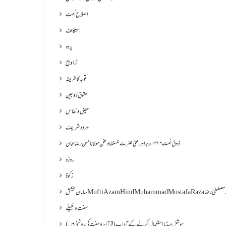
اصلاح اُمت
اعتکاف
پردہ
تراویح
توبہ کا طریقہ
حقوقِ ذوجین
حیض و نفاس
درود شریف
ذَوقِ نَعت ۱۳۲۶ھ برادرِ اعلیٰ حضرت شہنشاہِ سخن مولانا حسن رضا خان
روزہ
زکٰوۃ
Muf مفتی اعظم ھند محمد مصطفیٰ رضا
سنت وظیفے
سوشل میڈیا استعمال کرنے کے آداب (قرآن و سنت کی روشنی میں)