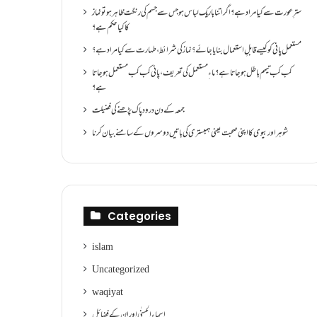
سترِ عورت سے کیا مراد ہے؟اگر اتنا باریک لباس ہو جس سے جسم کی رنگت ظاہر ہو تو نماز
کا کیا حکم ہے؟
مستعمل پانی کو کیسے قابلِ استعمال بنایا جائے؟ نماز کی شرائط ،طہارت سے کیا مراد ہے؟
کب کب تیمم باطل ہو جاتا ہے؟ ماءِ مستعمل کی تعریف ،پانی کب کب مستعمل ہو جاتا
ہے؟
جمعہ کے دن درود پاک پڑھنے کی فضیلت
شوہر اور بیوی کا اپنی صحبت یعنی ہمبستری کی باتیں دوسروں کے سامنے بیان کرنا
Categories
islam
Uncategorized
waqiyat
اسماءالحسنٰی اور ان کے فضائل