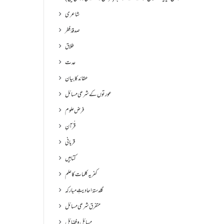
شاعری
صدقۂ فطر
طلاق
عدت
عقائد کا بیان
عورتوں کے شرعی مسائل
فرض علوم
قُرآنِ
قربانی
کتابیں
کفریہ کلمات کا علم
گلدستۂ احادیثِ مبارکہ
متفرق شرعی مسائل
مسائل و فضائل