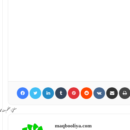
Facebook
Twitter
LinkedIn
Tumblr
Pinterest
Reddit
VKontakte
Share via Email
سامانِ بخشش ti Azam Hind Muhammad Mustafa Raza
maqbooliya.com