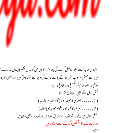
اشکال اربعہ سے نتیجہ حاصل کرنے کی چند شرائط ہیں جن کو یہاں تفصیلا بیان کیاجائے
میں سے بعض ضروب شرائط کے پائے جانے کی وجہ سے نتیجہ دیتی ہیں اور بعض ضروب ش
دیتیں۔ ان تمام کی تفصیل درج ذیل ہے۔
شکل اول کے نتیجہ دینے کی شرائط
(۱)۔۔۔۔۔۔صغری کا موجبہ ہونا (خواہ کلیہ ہو یاجزئیہ)
(۲)۔۔۔۔۔۔ کبری کا کلیہ ہونا (خواہ موجبہ ہویا سالبہ)
شکل اول میں مذکورہ شرائط کے مطابق صرف چار ضروب نتیجہ دیتی ہیں۔
معذرت کے ہم شکلیں دکھانے سے معذور ہیں
مشق