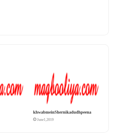
khwab mein Sherni ka dudh peena
June 1, 2019