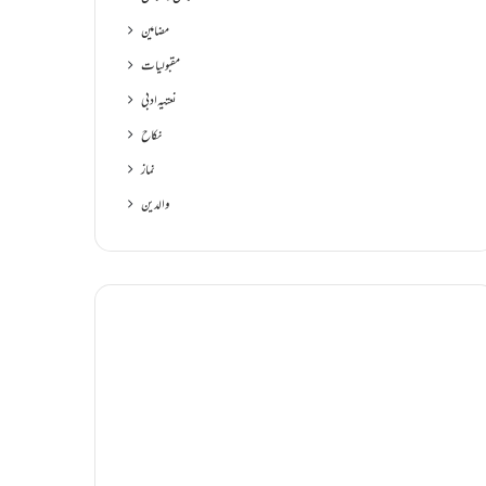
مضامین
مقبولیات
نعتیہ ادبی
نکاح
نماز
والدین