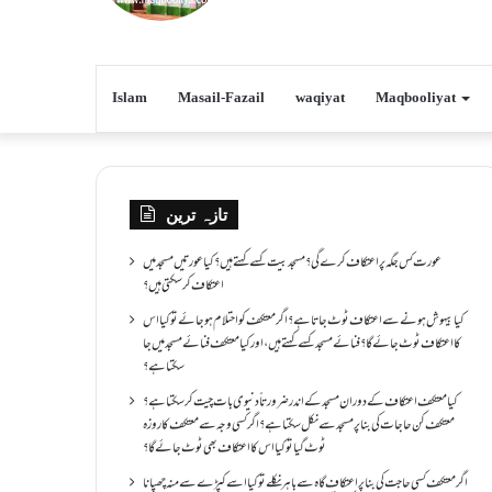
Islam
Masail-Fazail
waqiyat
Maqbooliyat
تازہ ترین
عورت کس جگہ پر اعتکاف کرے گی؟مسجد بیت کسے کہتے ہیں؟کیا عورتیں مسجد میں
اعتکاف کر سکتی ہیں؟
کیا بیہوش ہونے سے اعتکاف ٹوٹ جاتا ہے؟ اگر معتکف کو احتلام ہو جائے تو کیا اس
کا اعتکاف ٹوٹ جائے گا؟فنائے مسجد کسے کہتے ہیں ، اور کیا معتکف فنائے مسجد میں جا
سکتا ہے؟
کیا معتکف اعتکاف کے دوران مسجد کے اندر ضرورتاً دنیوی بات چیت کر سکتا ہے؟
معتکف کن حاجات کی بنا پر مسجد سے نکل سکتا ہے؟ اگر کسی وجہ سے معتکف کا روزہ
ٹوٹ گیا تو کیا اس کا اعتکاف بھی ٹوٹ جائے گا؟
اگر معتکف کسی حاجت کی بنا پر اعتکاف گاہ سے باہر نکلے تو کیا اسے کپڑے سے منہ چھپانا