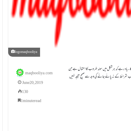
logomaqbooliya
 گا۔یاد رہے کہ ہرشکل میں سولہ ضروب کا احتمال ہے جن
maqbooliya.com
رائط کے نہ پائے جانے کی وجہ سے صحیح نتیجہ نہیں
June 20, 2019
130
1 minute read