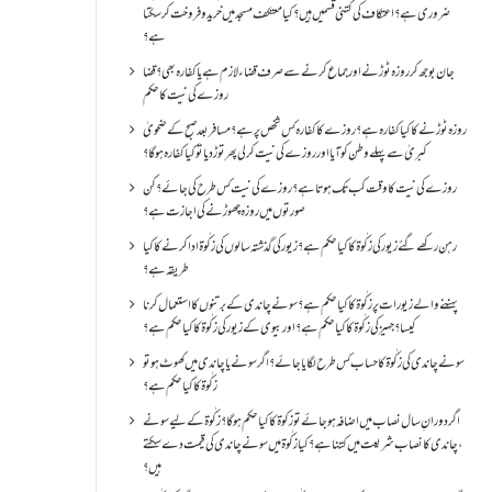
ضروری ہے؟اعتکاف کی کتنی قسمیں ہیں؟کیا معتکف مسجد میں خرید و فروخت کر سکتا
ہے؟
جان بوجھ کر روزہ ٹوڑنے اور جماع کرنے سے صرف قضاء لازم ہے یا کفارہ بھی؟ قضا
روزے کی نیت کا حکم
روزہ ٹوڑنے کا کیا کفارہ ہے؟روزے کا کفارہ کس شخص پر ہے؟ مسافر بعد صبح کے ضحویٰ
کبریٰ سے پہلے وطن کو آیا اور روزے کی نیت کر لی پھر توڑ دیا تو کیا کفارہ ہو گا؟
روزے کی نیت کا وقت کب تک ہوتا ہے؟ روزے کی نیت کس طرح کی جائے؟ کن
صورتوں میں روزہ چھوڑنے کی اجازت ہے؟
رہن رکھے گئے زیور کی زکٰوۃ کا کیا حکم ہے؟زیور کی گذشتہ سالوں کی زکٰوۃ ادا کرنے کا کیا
طریقہ ہے؟
پہننے والے زیورات پر زکٰوۃ کا کیا حکم ہے؟ سونے چاندی کے برتنوں کا استعمال کرنا
کیسا؟ جہیز کی زکٰوۃ کا کیا حکم ہے؟ اور بیوی کے زیور کی زکٰوۃ کا کیا حکم ہے؟
سونے چاندی کی زکٰوۃ کا حساب کس طرح لگایا جائے؟ اگر سونے یا چاندی میں کھوٹ ہو تو
زکٰوۃ کا کیا حکم ہے؟
اگر دورانِ سال نصاب میں اضافہ ہو جائے تو زکوۃ کا کیا حکم ہو گا؟ زکٰوۃ کے لیے سونے
،چاندی کا نصاب شریعت میں کتنا ہے؟ کیا زکٰوۃ میں سونے چاندی کی قیمت دے سکتے
ہیں؟