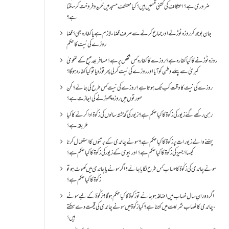
ضروری ہے؟اعتکاف کی کتنی قسمیں ہیں؟کیا معتکف مسجد میں خرید و فروخت کر سکتا
ہے؟
جان بوجھ کر روزہ ٹوڑنے اور جماع کرنے سے صرف قضاء لازم ہے یا کفارہ بھی؟ قضا
روزے کی نیت کا حکم
روزہ ٹوڑنے کا کیا کفارہ ہے؟روزے کا کفارہ کس شخص پر ہے؟ مسافر بعد صبح کے ضحویٰ
کبریٰ سے پہلے وطن کو آیا اور روزے کی نیت کر لی پھر توڑ دیا تو کیا کفارہ ہو گا؟
روزے کی نیت کا وقت کب تک ہوتا ہے؟ روزے کی نیت کس طرح کی جائے؟ کن
صورتوں میں روزہ چھوڑنے کی اجازت ہے؟
رہن رکھے گئے زیور کی زکٰوۃ کا کیا حکم ہے؟زیور کی گذشتہ سالوں کی زکٰوۃ ادا کرنے کا کیا
طریقہ ہے؟
پہننے والے زیورات پر زکٰوۃ کا کیا حکم ہے؟ سونے چاندی کے برتنوں کا استعمال کرنا
کیسا؟ جہیز کی زکٰوۃ کا کیا حکم ہے؟ اور بیوی کے زیور کی زکٰوۃ کا کیا حکم ہے؟
سونے چاندی کی زکٰوۃ کا حساب کس طرح لگایا جائے؟ اگر سونے یا چاندی میں کھوٹ ہو تو
زکٰوۃ کا کیا حکم ہے؟
اگر دورانِ سال نصاب میں اضافہ ہو جائے تو زکوۃ کا کیا حکم ہو گا؟ زکٰوۃ کے لیے سونے
،چاندی کا نصاب شریعت میں کتنا ہے؟ کیا زکٰوۃ میں سونے چاندی کی قیمت دے سکتے
ہیں؟