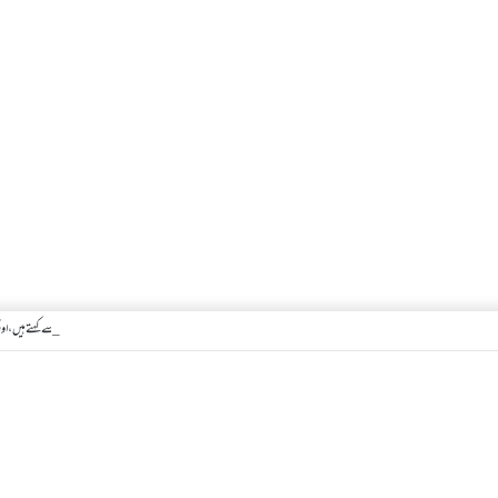
کیا بیہوش ہونے سے اعتکاف ٹوٹ جاتا ہے؟ اگر معتکف کو احتلام ہو جائے تو کیا اس کا اعتکاف ٹوٹ جائے گا؟فنائے مسجد کسے کہتے ہیں ، اور 