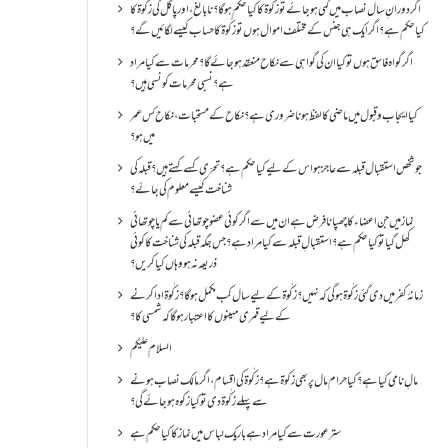
اگر دورانِ سال نصاب میں کمی ہو جائے تو زکٰوۃ کا کیا حکم ہو گا؟ نا بالغ ، اور پاگل کی زکٰوۃ کا
کیا حکم ہے؟ اگر ایک ہی جنس کے مختلف اموال ہوں تو زکٰوۃ کا حساب کیسے لگائیں گے؟
اگر گواہ فاسق ہوں تو کیا ان کی گواہی سے نکاح منعقد ہو جائے گا؟ محرمات سے کیا مراد
ہے؟ نسبی محرمات کونسی ہیں؟
کیا ایجاب و قبول میں ماضی کا لفظ ہونا ضروری ہے؟ نکاح کے مستحبات، نکاح کس عمر
میں ہو؟
جو شخص استقبال قبلہ سے عاجز ہو اس کے لیے کیا حکم ہے؟ تحرّی کسے کہتے ہیں؟ قبلہ کی
شناخت کیسے معلوم کی جائے؟
نماز میں جن اعضاء کا چھپانا فرض ہے ان میں سے اگر کوئی عضو چوتھائی سے کم یا چوتھائی
کھل گیا تو کیا حکم ہے؟استقبالِ قبلہ سے کیا مراد ہے؟جس جگہ قبلہ کی شناخت کا کوئی
ذریعہ نہ ہو وہاں کیا کریں؟
زمانۂ کفر میں دی گئی زکٰوۃ ہو گی کہ نہیں؟زکٰوۃ کے لیے سال کب مکمل ہو گا؟زکٰوۃ ادا کرنے
کے لیے قمری مہینوں کا اعتبار ہو گا کہ شمسی کا؟
السلام علیکم
مالِ نامی کیا ہے؟ کیا حرام مال پر بھی زکوۃ ہے؟ زکٰوۃ کی اقسام ،اگر مالک نصاب ہونے
سے پہلے زکٰوۃ دی تو کیا زکوه ہو جائےگی؟
ستر عورت سے کیا مراد ہے باریک لباس میں نماز کا کیا حکم ہے