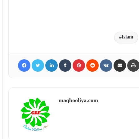
Islam
Facebook
Twitter
LinkedIn
Tumblr
Pinterest
Reddit
VKontakte
Share via Email
maqbooliya.com