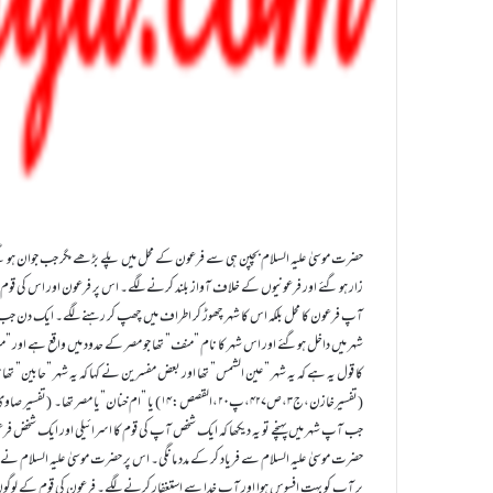
حضرت موسیٰ علیہ السلام بچپن ہی سے فرعون کے محل میں پلے بڑھے مگر جب جوان ہو گئ
زار ہو گئے اور فرعونیوں کے خلاف آواز بلند کرنے لگے۔ اس پر فرعون اور اس کی قو
آپ فرعون کا محل بلکہ اس کا شہر چھوڑ کر اطراف میں چھپ کر رہنے لگے۔ ایک دن جب 
شہر میں داخل ہوگئے اور اس شہر کا نام ”منف” تھا جو مصر کے حدود میں واقع ہے اور ”م
کا قول یہ ہے کہ یہ شہر ”عین الشمس” تھا اور بعض مفسرین نے کہا کہ یہ شہر ”حابین” ت
(تفسیرخازن،ج۳،ص۴۲۷،پ۲۰،القصص:۱۴) یا ”ام خنان”یا مصر تھا۔ (تفسیر صاوی،ج۴، ص ۱۵۲۲، پ۲۰، القصص: ۱۴)
جب آپ شہر میں پہنچے تو یہ دیکھا کہ ایک شخص آپ کی قوم کا اسرائیلی اور ایک شخض فرع
حضرت موسیٰ علیہ السلام سے فریاد کر کے مدد مانگی۔ اس پر حضرت موسیٰ علیہ السلام نے 
پر آپ کو بہت افسوس ہوا اور آپ خدا سے استغفار کرنے لگے۔ فرعون کی قوم کے لوگو