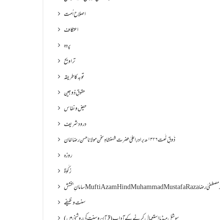
اصلاح اُمت
اعتکاف
پردہ
تراویح
توبہ کا طریقہ
حقوقِ ذوجین
حیض و نفاس
درود شریف
ذَوقِ نَعت ۱۳۲۶ھ برادرِ اعلیٰ حضرت شہنشاہِ سخن مولانا حسن رضا خان
روزہ
زکٰوۃ
Muf مفتی اعظم ھند محمد مصطفیٰ رضا
سنت وظیفے
سوشل میڈیا استعمال کرنے کے آداب (قرآن و سنت کی روشنی میں)