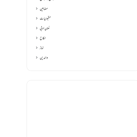
مضامین
مقبولیات
نعتیہ ادبی
نکاح
نماز
والدین