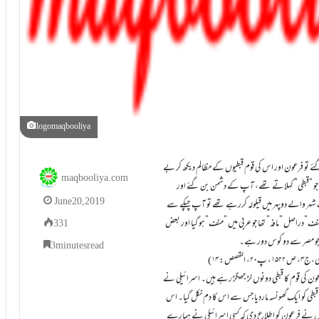
logomaqbooliya
ے تو فرعون اور اس کی قوم قبطیوں کے مظالم دیکھ کر بے
maqbooliya.com
م جو ”قبطی” کہلاتے تھے، آپ کے دشمن بن گئے اور
June 20, 2019
شہر والے دوپہر میں قیلولہ کررہے تھے تو آپ چپکے سے
نف”دراصل ”مافہ” تھا جو عربی میں ”منف” ہو گیا اور بعض
331
ھا جو مصر سے دو کوس دور ہے۔
3 minutes read
ون کی قوم کا قبطی دونوں لڑ جھگڑ رہے ہیں۔ اسرائیلی نے
قبطی کو ایک گھونسہ ماردیا جس سے اس کا دم نکل گیا۔ اس
ں نے فرعون کو اطلاع دی کہ کسی اسرائیلی نے ہمارے