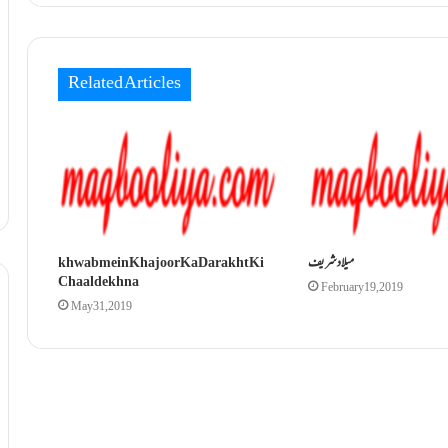
Related Articles
میلاد شریف
khwab mein Khajoor Ka Darakht Ki
Chaal dekhna
February 19, 2019
May 31, 2019