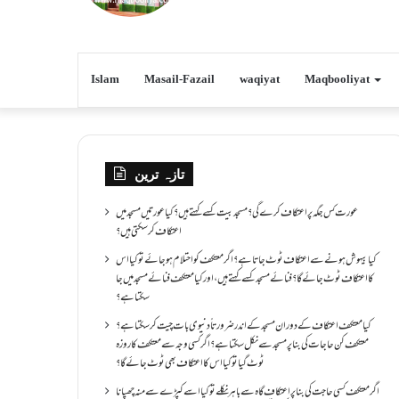
Islam
Masail-Fazail
waqiyat
Maqbooliyat
تازہ ترین
عورت کس جگہ پر اعتکاف کرے گی؟مسجد بیت کسے کہتے ہیں؟کیا عورتیں مسجد میں
اعتکاف کر سکتی ہیں؟
کیا بیہوش ہونے سے اعتکاف ٹوٹ جاتا ہے؟ اگر معتکف کو احتلام ہو جائے تو کیا اس
کا اعتکاف ٹوٹ جائے گا؟فنائے مسجد کسے کہتے ہیں ، اور کیا معتکف فنائے مسجد میں جا
سکتا ہے؟
کیا معتکف اعتکاف کے دوران مسجد کے اندر ضرورتاً دنیوی بات چیت کر سکتا ہے؟
معتکف کن حاجات کی بنا پر مسجد سے نکل سکتا ہے؟ اگر کسی وجہ سے معتکف کا روزہ
ٹوٹ گیا تو کیا اس کا اعتکاف بھی ٹوٹ جائے گا؟
اگر معتکف کسی حاجت کی بنا پر اعتکاف گاہ سے باہر نکلے تو کیا اسے کپڑے سے منہ چھپانا