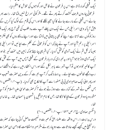
ایک قبطی کو مار ڈالا ہے اس پر فرعون نے قاتل اور گواہوں کی تلاش کا حکم دیا۔
فرعونی چاروں طرف گشت کرتے پھرتے تھے۔ مگر کوئی سراغ نہیں ملتا تھا۔ رات بھر صبح
جانے اس قبطی کے مارے جانے کا کیا نتیجہ نکلے گا اور اس کی قوم کے لوگ کیا کریں گے
پیش آیا کہ وہی اسرائیلی جس نے ایک دن پہلے آپ سے مدد طلب کی تھی آج پھر ایک فرعونی
روز لوگوں سے لڑتا ہے اپنے کو بھی پریشانی میں ڈالتا ہے اور اپنے مددگاروں کو بھی فکر می
اسرائیلی پر رحم آگیا اور آپ نے چاہا کہ اس کو فرعونی کے ظلم سے بچائیں تو اسرائیلی بولا 
جیسا کہ کل تم نے ایک آدمی کو قتل کردیا۔ کیا تم یہی چاہتے ہو کہ زمین میں سخت گیر ب
ایک آدمی دوڑتا ہوا آیا اور یہ خبر دی کہ دربارِ فرعون کے قبطی آپس میں آپ کے قتل 
آپ کا خیر خواہ ہوں تو آپ شہر سے باہر نکل گئے اور اس انتظار میں رہے کہ دیکھئے 
رب! مجھے ظالموں سے بچالے۔ یہ دعا مانگ کر آپ ہجرت کر کے مدین حضرت شعیب علیہ
اور پھر اپنی ایک صاحبزادی بی بی صفورا سے آپ کا نکاح بھی کردیا۔ (پ۲۰، القصص: ۱۵۔ ۲۳ملخصاً)
جس شخص نے شہرکے کنارے سے دوڑتے ہوئے آ کر حضرت موسیٰ علیہ السلام کو آپ کے ق
مشورہ دیا وہ فرعون کے چچا کا لڑکا تھا، جس کا نام حزقیل یا شمعون یا سمعان تھا۔ یہ خاند
تھا۔
(تفسیر صاوی،ج۴، ص ۱۵۲۴،پ۲۰، القصص:۲۰)
درسِ ہدایت:۔اس واقعہ سے علماء حق کو عبرت و نصیحت حاصل کرنی چاہے کہ حضرت موسی
راہ ِ تبلیغ میں کیسے کیسے حادثات سے دو چار ہوئے مگر صبر و استقامت کا دامن ان حض