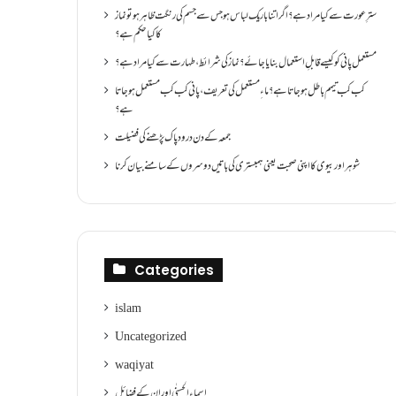
سترِ عورت سے کیا مراد ہے؟اگر اتنا باریک لباس ہو جس سے جسم کی رنگت ظاہر ہو تو نماز
کا کیا حکم ہے؟
مستعمل پانی کو کیسے قابلِ استعمال بنایا جائے؟ نماز کی شرائط ،طہارت سے کیا مراد ہے؟
کب کب تیمم باطل ہو جاتا ہے؟ ماءِ مستعمل کی تعریف ،پانی کب کب مستعمل ہو جاتا
ہے؟
جمعہ کے دن درود پاک پڑھنے کی فضیلت
شوہر اور بیوی کا اپنی صحبت یعنی ہمبستری کی باتیں دوسروں کے سامنے بیان کرنا
Categories
islam
Uncategorized
waqiyat
اسماءالحسنٰی اور ان کے فضائل