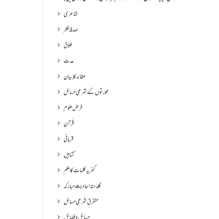
شاعری
صدقۂ فطر
طلاق
عدت
عقائد کا بیان
عورتوں کے شرعی مسائل
فرض علوم
قُرآنِ
قربانی
کتابیں
کفریہ کلمات کا علم
گلدستۂ احادیثِ مبارکہ
متفرق شرعی مسائل
مسائل و فضائل