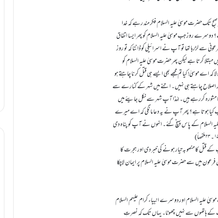
 تک حضرت موسیٰ علیہ السلام فکر مند رہے کہ خدا
؟ دوسرے روز جب موسیٰ علیہ السلام کو پھر ایسا اتفاق
 سے لڑرہا تھا تو آپ نے اسرائیلی کو ڈانٹا کہ تو روز
ں مبتلا کرتا ہے لیکن پھر حضرت موسیٰ علیہ السلام کو
کہ اے موسیٰ! کیا تم مجھے بھی ایسے ہی قتل کرنا چاہتے ہو
نو اور اصلاح چاہتے ہی نہیں۔ اتنے میں شہر کے کنارے سے
کا مشورہ کررہے ہیں۔ لہٰذا آپ شہر سے نکل جایئے میں
اب کیا ہوتا ہے؟ پھر آپ نے یہ دعا مانگی کہ اے میرے
 السلام کے پاس پہنچ گئے۔ انہوں نے آپ کو پناہ دی
تل کا منصوبہ تیار ہونے کی خبر دی اور ہجرت کا
ان فرعون میں سے حضرت موسیٰ علیہ السلام پر ایمان لاچکا
ٰ علیہ السلام اور دوسرے انبیاء کرام علیہم السلام
رات کے ہاتھوں سے نہیں چھوٹا۔ یہاں تک کہ نصرتِ