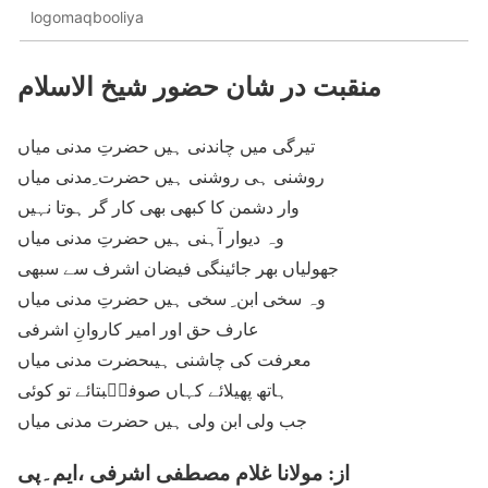
logomaqbooliya
منقبت در شان حضور شیخ الاسلام
تیرگی میں چاندنی ہیں حضرتِ مدنی میاں
روشنی ہی روشنی ہیں حضرت ِمدنی میاں
وار دشمن کا کبھی بھی کار گر ہوتا نہیں
وہ دیوار آہنی ہیں حضرتِ مدنی میاں
جھولیاں بھر جائینگی فیضان اشرف سے سبھی
وہ سخی ابن ِ سخی ہیں حضرتِ مدنی میاں
عارف حق اور امیر کاروانِ اشرفی
معرفت کی چاشنی ہیںحضرت مدنی میاں
ہاتھ پھیلائے کہاں صوفیؔبتائے تو کوئی
جب ولی ابن ولی ہیں حضرت مدنی میاں
از: مولانا غلام مصطفی اشرفی ،ایم۔پی