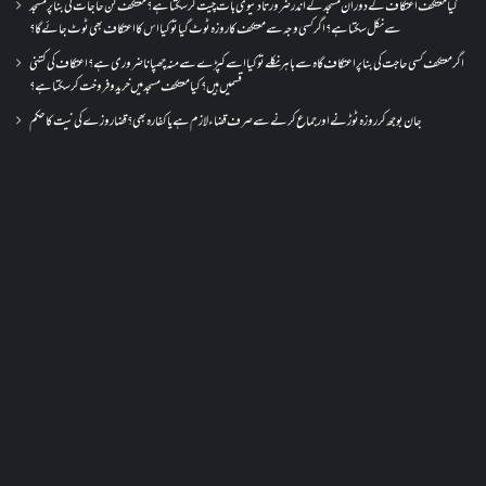
کیا معتکف اعتکاف کے دوران مسجد کے اندر ضرورتاً دنیوی بات چیت کر سکتا ہے؟معتکف کن حاجات کی بنا پر مسجد
سے نکل سکتا ہے؟ اگر کسی وجہ سے معتکف کا روزہ ٹوٹ گیا تو کیا اس کا اعتکاف بھی ٹوٹ جائے گا؟
اگر معتکف کسی حاجت کی بنا پر اعتکاف گاہ سے باہر نکلے تو کیا اسے کپڑے سے منہ چھپانا ضروری ہے؟اعتکاف کی کتنی
قسمیں ہیں؟کیا معتکف مسجد میں خرید و فروخت کر سکتا ہے؟
جان بوجھ کر روزہ ٹوڑنے اور جماع کرنے سے صرف قضاء لازم ہے یا کفارہ بھی؟ قضا روزے کی نیت کا حکم