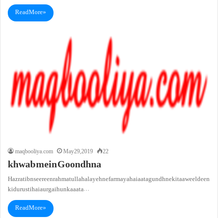
Read More »
maqbooliya.com
May 29, 2019
22
khwab mein Goondhna
Hazrat ibn seereen rahmatullah alayeh ne farmaya hai aata gundhne ki taaweel deen
ki durusti hai aur gaihun ka aata…
Read More »