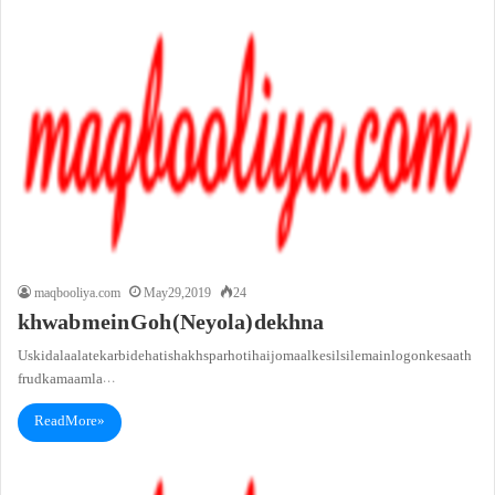
maqbooliya.com
May 29, 2019
24
khwab mein Goh (Neyola) dekhna
Uski dalaalat ek arbi dehati shakhs par hoti hai jo maal ke silsile main logon ke saath
frud ka maamla…
Read More »