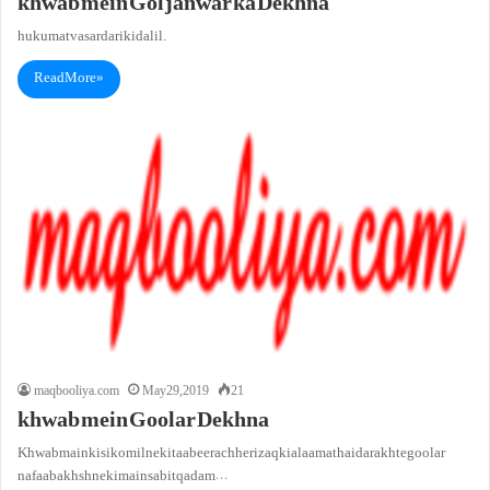
khwab mein Gol janwar ka Dekhna
hukumat va sardari ki dalil.
Read More »
maqbooliya.com
May 29, 2019
21
khwab mein Goolar Dekhna
Khwab main kisi ko milne ki taabeer achhe rizaq ki alaamat hai darakhte goolar
nafaa bakhsh neki main sabit qadam…