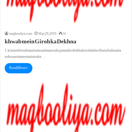
maqbooliya.com
May 29, 2019
24
khwab mein Giroh ka Dekhna
1. kisi ne khwab main musalmanon ki jamat ko dekha ki toh daleel hai allah taala
usko aazmane main uske…
Read More »