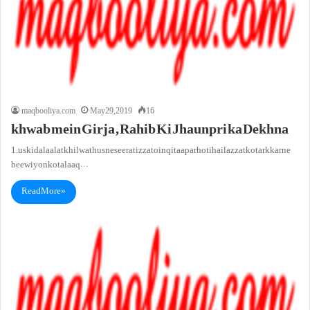
maqbooliya.com
May 29, 2019
16
khwab mein Girja , Rahib Ki Jhaunpri ka Dekhna
1. us ki dalaalat khilwat husne seerat izzat o inqitaa par hoti hai lazzat ko tark karne
beewiyon ko talaaq…
Read More »