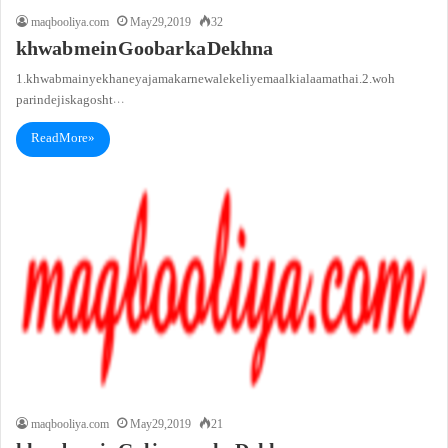
maqbooliya.com
May 29, 2019
32
khwab mein Goobar ka Dekhna
1. khwab main ye khane ya jama karne wale ke liye maal ki alaamat hai.2. woh
parinde jis ka gosht…
Read More »
maqbooliya.com
May 29, 2019
21