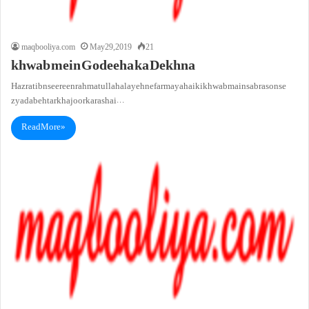
maqbooliya.com
May 29, 2019
21
khwab mein Godeeha ka Dekhna
Hazrat ibn seereen rahmatullah alayeh ne farmaya hai ki khwab main sab rason se
zyada behtar khajoor ka ras hai…
Read More »