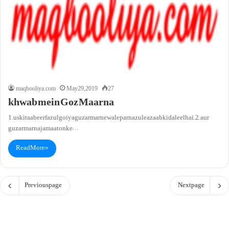
maqbooliya.com
May 29, 2019
27
khwab mein Goz Maarna
1. uski taabeer fazul goi ya guzar marne wale par nazule azaab ki daleel hai.2. aur
guzar marna jamaaton ke…
Read More »
Previous page
Next page