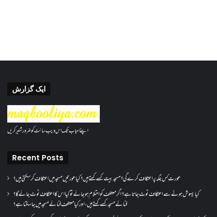
ایک گزارش
اپنے احباب تک اس ویب سائٹ کو ضرور شئیر کریں
Recent Posts
عورت کس جگہ پر اعتکاف کرے گی؟مسجد بیت کسے کہتے ہیں؟کیا عورتیں مسجد میں اعتکاف کر سکتی ہیں؟
کیا بیہوش ہونے سے اعتکاف ٹوٹ جاتا ہے؟ اگر معتکف کو احتلام ہو جائے تو کیا اس کا اعتکاف ٹوٹ جائے گا؟
فنائے مسجد کسے کہتے ہیں ، اور کیا معتکف فنائے مسجد میں جا سکتا ہے؟