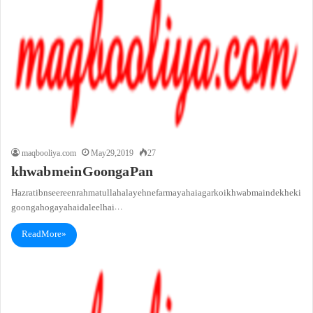
maqbooliya.com
May 29, 2019
27
khwab mein Goonga Pan
Hazrat ibn seereen rahmatullah alayeh ne farmaya hai agar koi khwab main dekhe ki
goonga ho gaya hai daleel hai…
Read More »