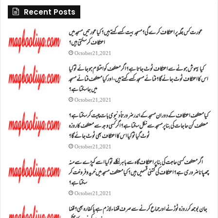
Recent Posts
عورت کس جگہ پر اعتکاف کرے گی؟مسجد بیت کسے کہتے ہیں؟کیا عورتیں مسجد میں
اعتکاف کر سکتی ہیں؟
October 21, 2021
کیا بیہوش ہونے سے اعتکاف ٹوٹ جاتا ہے؟ اگر معتکف کو احتلام ہو جائے تو کیا
اس کا اعتکاف ٹوٹ جائے گا؟فنائے مسجد کسے کہتے ہیں ، اور کیا معتکف فنائے مسجد
میں جا سکتا ہے؟
October 21, 2021
کیا معتکف اعتکاف کے دوران مسجد کے اندر ضرورتاً دنیوی بات چیت کر سکتا ہے؟
معتکف کن حاجات کی بنا پر مسجد سے نکل سکتا ہے؟ اگر کسی وجہ سے معتکف کا روزہ
ٹوٹ گیا تو کیا اس کا اعتکاف بھی ٹوٹ جائے گا؟
October 21, 2021
اگر معتکف کسی حاجت کی بنا پر اعتکاف گاہ سے باہر نکلے تو کیا اسے کپڑے سے منہ
چھپانا ضروری ہے؟اعتکاف کی کتنی قسمیں ہیں؟کیا معتکف مسجد میں خرید و فروخت کر
سکتا ہے؟
October 21, 2021
جان بوجھ کر روزہ ٹوڑنے اور جماع کرنے سے صرف قضاء لازم ہے یا کفارہ بھی؟ قضا