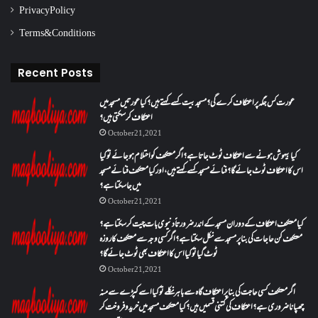
Privacy Policy
Terms & Conditions
Recent Posts
عورت کس جگہ پر اعتکاف کرے گی؟مسجد بیت کسے کہتے ہیں؟کیا عورتیں مسجد میں
اعتکاف کر سکتی ہیں؟
October 21, 2021
کیا بیہوش ہونے سے اعتکاف ٹوٹ جاتا ہے؟ اگر معتکف کو احتلام ہو جائے تو کیا
اس کا اعتکاف ٹوٹ جائے گا؟فنائے مسجد کسے کہتے ہیں ، اور کیا معتکف فنائے مسجد
میں جا سکتا ہے؟
October 21, 2021
کیا معتکف اعتکاف کے دوران مسجد کے اندر ضرورتاً دنیوی بات چیت کر سکتا ہے؟
معتکف کن حاجات کی بنا پر مسجد سے نکل سکتا ہے؟ اگر کسی وجہ سے معتکف کا روزہ
ٹوٹ گیا تو کیا اس کا اعتکاف بھی ٹوٹ جائے گا؟
October 21, 2021
اگر معتکف کسی حاجت کی بنا پر اعتکاف گاہ سے باہر نکلے تو کیا اسے کپڑے سے منہ
چھپانا ضروری ہے؟اعتکاف کی کتنی قسمیں ہیں؟کیا معتکف مسجد میں خرید و فروخت کر