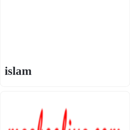
islam