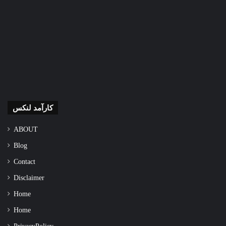
کارآمد لنکس
ABOUT
Blog
Contact
Disclaimer
Home
Home