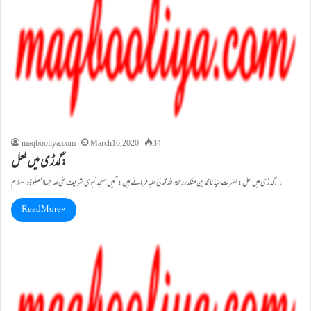
maqbooliya.com
March 16, 2020
34
گدڑی میں لعل:
گدڑی میں لعل: حضرت سیِّدُنا محمد بن منکدر رحمۃاللہ تعالیٰ علیہ فرماتے ہیں:”میں مسجد نبوی شریف علٰی صاحبھا الصلٰوۃ والسلام…
Read More »