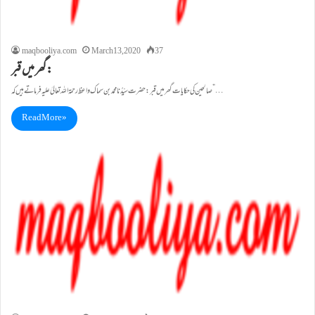
maqbooliya.com
March 13, 2020
37
گھر میں قبر:
صالحین کی حکا یا ت گھر میں قبر: حضرت سیِّدُنا محمد بن سماک واعظ رحمۃاللہ تعالیٰ علیہ فرماتے ہیں کہ”…
Read More »