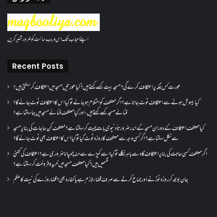
اپنے احباب تک اس ویب سائٹ کو ضرور شئیر کریں
Recent Posts
عورت کس جگہ پر اعتکاف کرے گی؟مسجد بیت کسے کہتے ہیں؟کیا عورتیں مسجد میں اعتکاف کر سکتی ہیں؟
کیا بیہوش ہونے سے اعتکاف ٹوٹ جاتا ہے؟ اگر معتکف کو احتلام ہو جائے تو کیا اس کا اعتکاف ٹوٹ جائے گا؟
فنائے مسجد کسے کہتے ہیں ، اور کیا معتکف فنائے مسجد میں جا سکتا ہے؟
کیا معتکف اعتکاف کے دوران مسجد کے اندر ضرورتاً دنیوی بات چیت کر سکتا ہے؟معتکف کن حاجات کی بنا پر مسجد
سے نکل سکتا ہے؟ اگر کسی وجہ سے معتکف کا روزہ ٹوٹ گیا تو کیا اس کا اعتکاف بھی ٹوٹ جائے گا؟
اگر معتکف کسی حاجت کی بنا پر اعتکاف گاہ سے باہر نکلے تو کیا اسے کپڑے سے منہ چھپانا ضروری ہے؟اعتکاف کی کتنی
قسمیں ہیں؟کیا معتکف مسجد میں خرید و فروخت کر سکتا ہے؟
جان بوجھ کر روزہ ٹوڑنے اور جماع کرنے سے صرف قضاء لازم ہے یا کفارہ بھی؟ قضا روزے کی نیت کا حکم