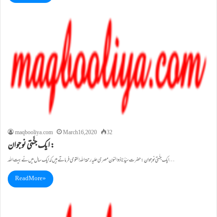
maqbooliya.com
March 16, 2020
32
ایک جنَّتی نوجوان :
ایک جنَّتی نوجوان : حضرت سیِّدُنا ذوالنون مصری علیہ رحمۃاللہ القوی فرماتے ہیں کہ ایک سال میں نے بیت اللہ…
Read More »