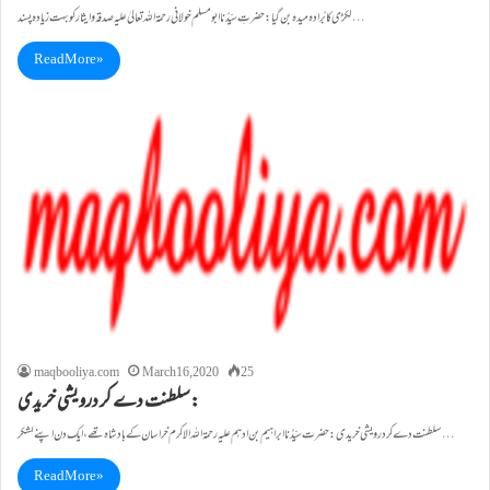
لکڑی کا بُرادہ میدہ بن گیا: حضرتِ سیِّدُناابو مسلم خولانی رحمۃاللہ تعالیٰ علیہ صدقہ و ایثار کو بہت زیادہ پسند…
Read More »
maqbooliya.com
March 16, 2020
25
سلطنت دے کر درویشی خریدی:
سلطنت دے کر درویشی خریدی: حضرت سیِّدُنا ابراہیم بن ادہم علیہ رحمۃاللہ الاکرم خراسان کے بادشاہ تھے،ایک دن اپنے لشکر…
Read More »