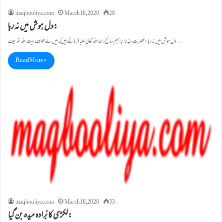
maqbooliya.com
March 18, 2020
28
دل ہوش میں نہ رہا:
دل ہوش میں نہ رہا: حضرتِ سیِّدُناابراہیم سائح رحمۃاللہ تعالیٰ علیہ فرماتے ہیں کہ میں نے طوافِ بیت اللہ شریف…
Read More »
maqbooliya.com
March 18, 2020
33
لکڑی کا بُرادہ میدہ بن گیا: