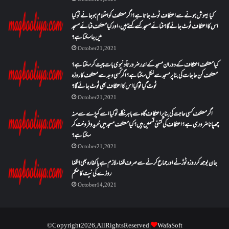
کیا بیہوش ہونے سے اعتکاف ٹوٹ جاتا ہے؟ اگر معتکف کو احتلام ہو جائے تو کیا
اس کا اعتکاف ٹوٹ جائے گا؟فنائے مسجد کسے کہتے ہیں ، اور کیا معتکف فنائے مسجد
میں جا سکتا ہے؟
October 21, 2021
کیا معتکف اعتکاف کے دوران مسجد کے اندر ضرورتاً دنیوی بات چیت کر سکتا ہے؟
معتکف کن حاجات کی بنا پر مسجد سے نکل سکتا ہے؟ اگر کسی وجہ سے معتکف کا روزہ
ٹوٹ گیا تو کیا اس کا اعتکاف بھی ٹوٹ جائے گا؟
October 21, 2021
اگر معتکف کسی حاجت کی بنا پر اعتکاف گاہ سے باہر نکلے تو کیا اسے کپڑے سے منہ
چھپانا ضروری ہے؟اعتکاف کی کتنی قسمیں ہیں؟کیا معتکف مسجد میں خرید و فروخت کر
سکتا ہے؟
October 21, 2021
جان بوجھ کر روزہ ٹوڑنے اور جماع کرنے سے صرف قضاء لازم ہے یا کفارہ بھی؟ قضا
روزے کی نیت کا حکم
October 14, 2021
© Copyright 2026, All Rights Reserved |
WafaSoft