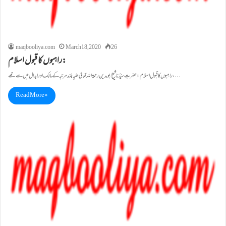
maqbooliya.com
March 18, 2020
26
راہبوں کا قبول اسلام:
راہبوں کا قبول اسلام: حضرتِ سیِّدُنا شیخ ابومدین رحمۃاللہ تعالیٰ علیہ بلند مرتبہ کے مالک اور ابدال میں سے تھے،…
Read More »