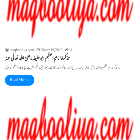
maqbooliya.com
March 19, 2020
31
تذکرۂ امامِ اعظم ابوحنیفہ رضی اللہ تعالٰی عنہ
تذکرۂ امامِ اعظم ابوحنیفہ رضی اللہ تعالٰی عنہ سِرَاجُ الأُمَّہ، اِمَامُ الأَئِمَّہ،کَاشِفُ الغُمَّہ، فقیہہِ اَفْخَمْ حَضْرَتِ سَیِّدُنَا اِمَامِ اَعْظَمْ اَبُوْحَنِیْفَہ…
Read More »