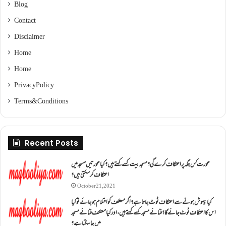
Blog
Contact
Disclaimer
Home
Home
Privacy Policy
Terms & Conditions
Recent Posts
عورت کس جگہ پر اعتکاف کرے گی؟مسجد بیت کسے کہتے ہیں؟کیا عورتیں مسجد میں
اعتکاف کر سکتی ہیں؟
October 21, 2021
کیا بیہوش ہونے سے اعتکاف ٹوٹ جاتا ہے؟ اگر معتکف کو احتلام ہو جائے تو کیا
اس کا اعتکاف ٹوٹ جائے گا؟فنائے مسجد کسے کہتے ہیں ، اور کیا معتکف فنائے مسجد
میں جا سکتا ہے؟