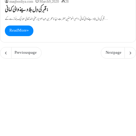
maqbooliya.com
March 9, 2020
28
قبر کی دِل ہلا دینے والی کہانی:
قبر کی دِل ہلا دینے والی کہانی: امیرالمؤمنین حضرتِ سَیِّدُناعمر بن عبد العزیز رضی اللہ تعالیٰ عنہ ایک جنازے کے…
Read More »
Previous page
Next page