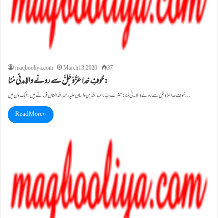
maqbooliya.com
March 13, 2020
37
خوفِ خدا عَزَّوَجَلَّ سے رونے والامدنی مُنا:
خوفِ خدا عَزَّوَجَلَّ سے رونے والامدنی مُنا: حضرت سیِّدُنا عبداللہ بن واسان علیہ رحمۃاللہ المنان فرماتے ہیں: ایک دن میں…
Read More »