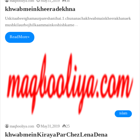
maqbooliya.com
May 31, 2019
38
khwab mein kheera dekhna
Us ki taabeer gham aur pareshani hai.1. chunanacha khwab main kheera khana ek
mushkil aur bojhil kaam main koshish karne…
Read More »
islam
maqbooliya.com
May 31, 2019
25
khwab mein Kiraya Par Chez Lena Dena