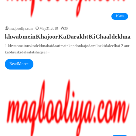
islam
maqbooliya.com
May 31, 2019
30
khwab mein Khajoor Ka Darakht Ki Chaal dekhna
1. khwab main usko dekhna baidaari main kapdon ka joda milne ki daleel hai.2. aur
kabhi us ki dalaalat shaqeel…
Read More »