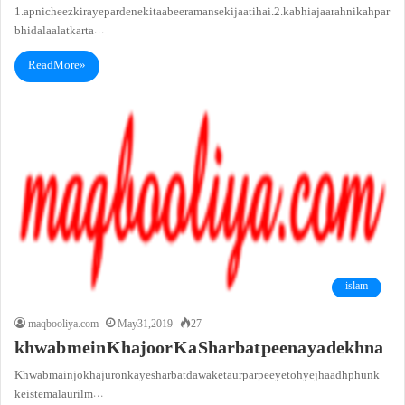
1. apni cheez kiraye par dene ki taabeer aman se ki jaati hai.2. kabhi ajaarah nikah par
bhi dalaalat karta…
Read More »
islam
maqbooliya.com
May 31, 2019
27
khwab mein Khajoor Ka Sharbat peena ya dekhna
Khwab main jo khajuron ka ye sharbat dawa ke taur par peeye toh ye jhaadh phunk
ke istemal aur ilm…