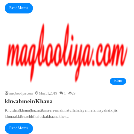
Read More »
islam
maqbooliya.com
May 31, 2019
1
29
khwab mein Khana
Khurdan (khana)hazrat ibn seereen rahmatullah alayeh ne farmaya hai ki jis
khuraak ki bu achhi hai us ka khaana kher…
Read More »