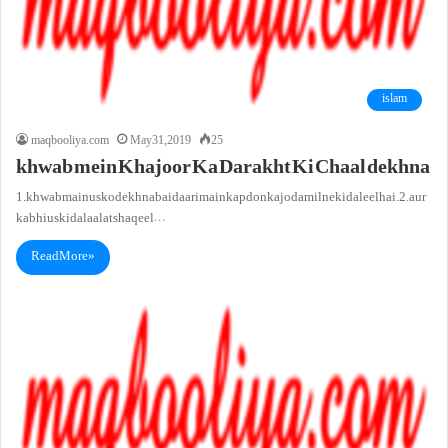
islam
maqbooliya.com
May 31, 2019
25
khwab mein Khajoor Ka Darakht Ki Chaal dekhna
1. khwab main usko dekhna baidaari main kapdon ka joda milne ki daleel hai.2. aur
kabhi us ki dalaalat shaqeel…
Read More »