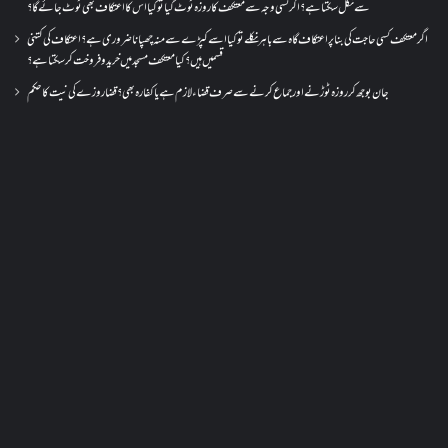
سے نکل سکتا ہے؟ اگر کسی وجہ سے معتکف کا روزہ ٹوٹ گیا تو کیا اس کا اعتکاف بھی ٹوٹ جائے گا؟
اگر معتکف کسی حاجت کی بنا پر اعتکاف گاہ سے باہر نکلے تو کیا اسے کپڑے سے منہ چھپانا ضروری ہے؟اعتکاف کی کتنی
قسمیں ہیں؟کیا معتکف مسجد میں خرید و فروخت کر سکتا ہے؟
جان بوجھ کر روزہ ٹوڑنے اور جماع کرنے سے صرف قضاء لازم ہے یا کفارہ بھی؟ قضا روزے کی نیت کا حکم