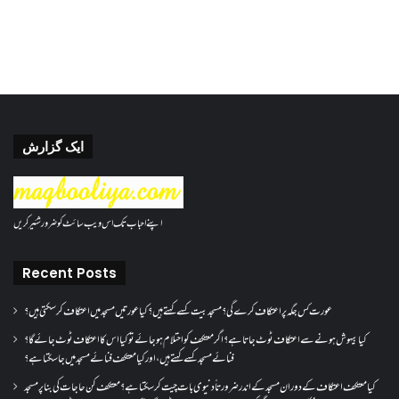
ایک گزارش
اپنے احباب تک اس ویب سائٹ کو ضرور شئیر کریں
Recent Posts
عورت کس جگہ پر اعتکاف کرے گی؟مسجد بیت کسے کہتے ہیں؟کیا عورتیں مسجد میں اعتکاف کر سکتی ہیں؟
کیا بیہوش ہونے سے اعتکاف ٹوٹ جاتا ہے؟ اگر معتکف کو احتلام ہو جائے تو کیا اس کا اعتکاف ٹوٹ جائے گا؟
فنائے مسجد کسے کہتے ہیں ، اور کیا معتکف فنائے مسجد میں جا سکتا ہے؟
کیا معتکف اعتکاف کے دوران مسجد کے اندر ضرورتاً دنیوی بات چیت کر سکتا ہے؟معتکف کن حاجات کی بنا پر مسجد