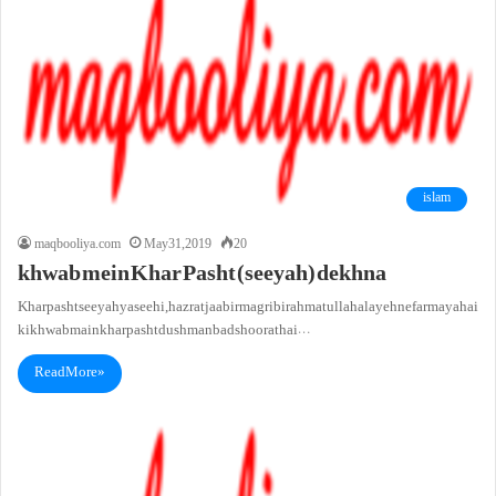
islam
maqbooliya.com
May 31, 2019
20
khwab mein Khar Pasht (seeyah) dekhna
Khar pasht seeyah ya seehi, hazrat jaabir magribi rahmatullah alayeh ne farmaya hai
ki khwab main kharpasht dushman badshoorat hai…
Read More »