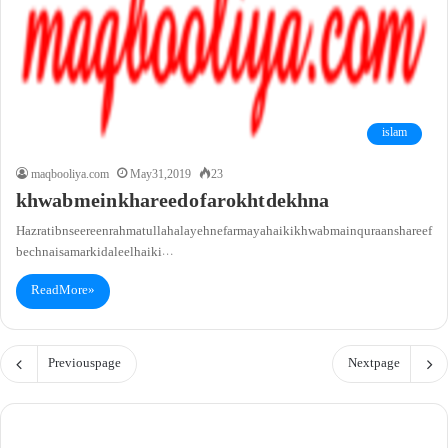
islam
maqbooliya.com
May 31, 2019
23
khwab mein khareed o farokht dekhna
Hazrat ibn seereen rahmatullah alayeh ne farmaya hai ki khwab main quraan shareef
bechna is amar ki daleel hai ki…
Read More »
Previous page
Next page