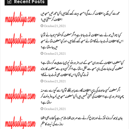
Recent Posts
عورت کس جگہ پر اعتکاف کرے گی؟مسجد بیت کسے کہتے ہیں؟کیا عورتیں مسجد میں
اعتکاف کر سکتی ہیں؟
October 21, 2021
کیا بیہوش ہونے سے اعتکاف ٹوٹ جاتا ہے؟ اگر معتکف کو احتلام ہو جائے تو کیا
اس کا اعتکاف ٹوٹ جائے گا؟فنائے مسجد کسے کہتے ہیں ، اور کیا معتکف فنائے مسجد
میں جا سکتا ہے؟
October 21, 2021
کیا معتکف اعتکاف کے دوران مسجد کے اندر ضرورتاً دنیوی بات چیت کر سکتا ہے؟
معتکف کن حاجات کی بنا پر مسجد سے نکل سکتا ہے؟ اگر کسی وجہ سے معتکف کا روزہ
ٹوٹ گیا تو کیا اس کا اعتکاف بھی ٹوٹ جائے گا؟
October 21, 2021
اگر معتکف کسی حاجت کی بنا پر اعتکاف گاہ سے باہر نکلے تو کیا اسے کپڑے سے منہ
چھپانا ضروری ہے؟اعتکاف کی کتنی قسمیں ہیں؟کیا معتکف مسجد میں خرید و فروخت کر
سکتا ہے؟
October 21, 2021
جان بوجھ کر روزہ ٹوڑنے اور جماع کرنے سے صرف قضاء لازم ہے یا کفارہ بھی؟ قضا
روزے کی نیت کا حکم