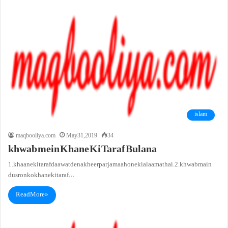
islam
maqbooliya.com
May 31, 2019
34
khwab mein Khane Ki Taraf Bulana
1. khaane ki taraf daawat dena kheer par jamaa hone ki alaamat hai.2. khwab main
dusron ko khane ki taraf…
Read More »