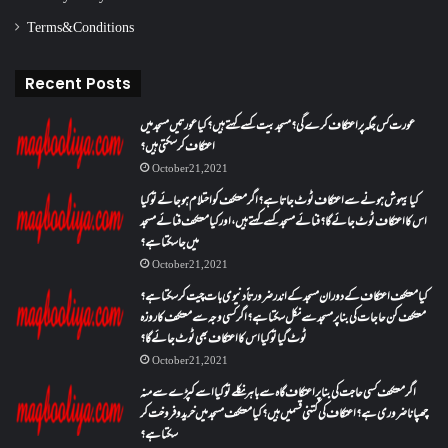
Terms & Conditions
Recent Posts
عورت کس جگہ پر اعتکاف کرے گی؟مسجد بیت کسے کہتے ہیں؟کیا عورتیں مسجد میں
اعتکاف کر سکتی ہیں؟
October 21, 2021
کیا بیہوش ہونے سے اعتکاف ٹوٹ جاتا ہے؟ اگر معتکف کو احتلام ہو جائے تو کیا
اس کا اعتکاف ٹوٹ جائے گا؟فنائے مسجد کسے کہتے ہیں ، اور کیا معتکف فنائے مسجد
میں جا سکتا ہے؟
October 21, 2021
کیا معتکف اعتکاف کے دوران مسجد کے اندر ضرورتاً دنیوی بات چیت کر سکتا ہے؟
معتکف کن حاجات کی بنا پر مسجد سے نکل سکتا ہے؟ اگر کسی وجہ سے معتکف کا روزہ
ٹوٹ گیا تو کیا اس کا اعتکاف بھی ٹوٹ جائے گا؟
October 21, 2021
اگر معتکف کسی حاجت کی بنا پر اعتکاف گاہ سے باہر نکلے تو کیا اسے کپڑے سے منہ
چھپانا ضروری ہے؟اعتکاف کی کتنی قسمیں ہیں؟کیا معتکف مسجد میں خرید و فروخت کر
سکتا ہے؟