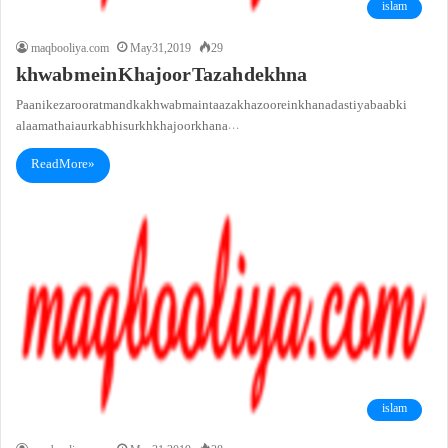
islam
maqbooliya.com
May 31, 2019
29
khwab mein Khajoor Tazah dekhna
Paani ke zaroorat mand ka khwab main taaza khazoorein khana dastiyab aab ki
alaamat hai aur kabhi surkh khajoor khana…
Read More »
islam