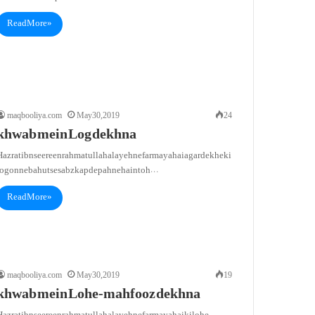
Read More »
maqbooliya.com
May 30, 2019
24
khwab mein Log dekhna
Hazrat ibn seereen rahmatullah alayeh ne farmaya hai agar dekhe ki
logon ne bahut se sabz kapde pahne hain toh…
Read More »
maqbooliya.com
May 30, 2019
19
khwab mein Lohe-mahfooz dekhna