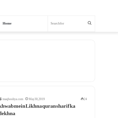
Search
Home
for
maqbooliya.com
May 30, 2019
24
khwab mein Likhna quran sharif ka
dekhna