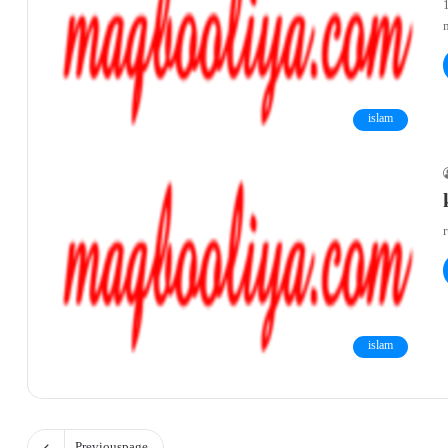
1
islam
r
islam
Previous page