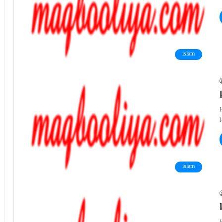
islam
islam