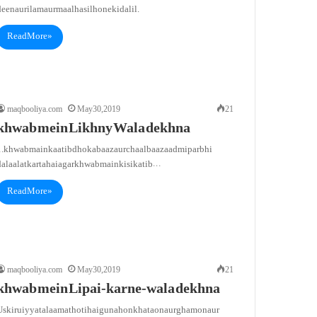
een aur ilam aur maal hasil hone ki dalil.
Read More »
maqbooliya.com
May 30, 2019
21
khwab mein Likhny Wala dekhna
1. khwab main kaatib dhoka baaz aur chaal baaz aadmi par bhi
dalaalat karta hai agar khwab main kisi katib…
Read More »
maqbooliya.com
May 30, 2019
21
khwab mein Lipai-karne-wala dekhna
Uski ruiyyat alaamat hoti hai gunahon khataon aur ghamon aur