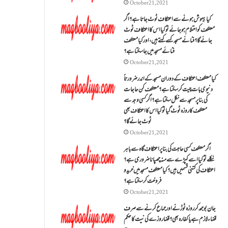
October 21, 2021
کیا بیہوش ہونے سے اعتکاف ٹوٹ جاتا ہے؟ اگر
معتکف کو احتلام ہو جائے تو کیا اس کا اعتکاف ٹوٹ
جائے گا؟فنائے مسجد کسے کہتے ہیں ، اور کیا معتکف
فنائے مسجد میں جا سکتا ہے؟
October 21, 2021
کیا معتکف اعتکاف کے دوران مسجد کے اندر ضرورتاً
دنیوی بات چیت کر سکتا ہے؟معتکف کن حاجات
کی بنا پر مسجد سے نکل سکتا ہے؟ اگر کسی وجہ سے
معتکف کا روزہ ٹوٹ گیا تو کیا اس کا اعتکاف بھی
ٹوٹ جائے گا؟
October 21, 2021
اگر معتکف کسی حاجت کی بنا پر اعتکاف گاہ سے باہر
نکلے تو کیا اسے کپڑے سے منہ چھپانا ضروری ہے؟
اعتکاف کی کتنی قسمیں ہیں؟کیا معتکف مسجد میں خرید و
فروخت کر سکتا ہے؟
October 21, 2021
جان بوجھ کر روزہ ٹوڑنے اور جماع کرنے سے صرف
قضاء لازم ہے یا کفارہ بھی؟ قضا روزے کی نیت کا حکم