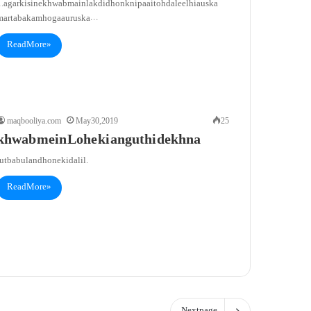
. agar kisi ne khwab main lakdi dhonkni paai toh daleel hia us ka
martaba kam hoga aur us ka…
Read More »
maqbooliya.com
May 30, 2019
25
khwab mein Lohe ki anguthi dekhna
utba buland hone ki dalil.
Read More »
Next page