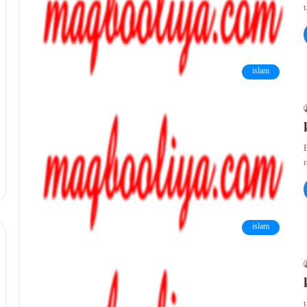
islam
E
islam