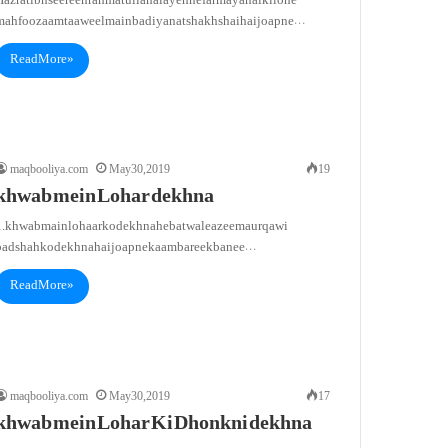
Hazrat ibn seereen rahmatullah alayeh ne farmaya hai ki lohe
mahfooz aam taaweel main badiyanat shakhs hai hai jo apne…
Read More »
maqbooliya.com
May 30, 2019
19
khwab mein Lohar dekhna
1. khwab main lohaar ko dekhna hebat wale azeem aur qawi
badshah ko dekhna hai jo apne kaam bareek banee…
Read More »
maqbooliya.com
May 30, 2019
17
khwab mein Lohar Ki Dhonkni dekhna