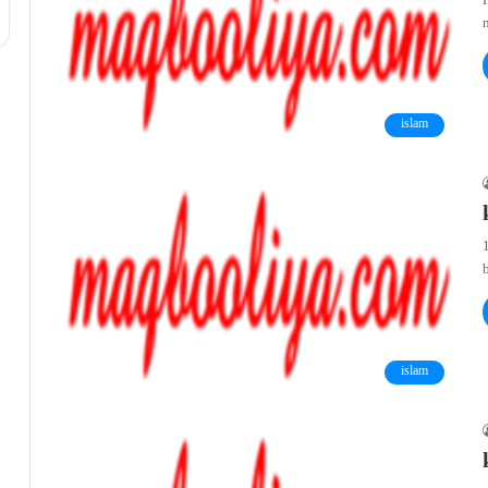
islam
islam