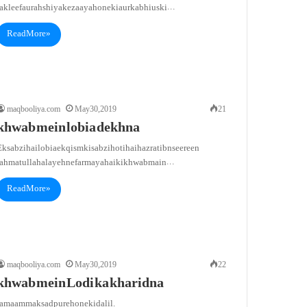
takleef aur ahshiya ke zaaya hone ki aur kabhi uski…
Read More »
maqbooliya.com
May 30, 2019
21
khwab mein lobia dekhna
k sabzi hailobia ek qism ki sabzi hoti hai hazrat ibn seereen
rahmatullah alayeh ne farmaya hai ki khwab main…
Read More »
maqbooliya.com
May 30, 2019
22
khwab mein Lodi ka kharidna
tamaam maksad pure hone ki dalil.