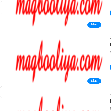
d
islam
islam