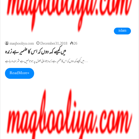
islam
maqbooliya.com
December 31, 2018
26
میں کیسے کہہ دوں کہ اس کا ضمیر ہے زندہ
میں کیسے کہہ دوں کہ اس کا ضمیر ہے زندہ جو اپنی بھول پہ ہوتا نہیں ہے شرمندہ رہا ہے…
Read More »