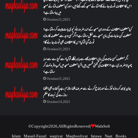
کیا بیہوش ہونے سے اعتکاف ٹوٹ جاتا ہے؟ اگر معتکف کو احتلام ہو جائے تو کیا
اس کا اعتکاف ٹوٹ جائے گا؟فنائے مسجد کسے کہتے ہیں ، اور کیا معتکف فنائے مسجد
میں جا سکتا ہے؟
October 21, 2021
کیا معتکف اعتکاف کے دوران مسجد کے اندر ضرورتاً دنیوی بات چیت کر سکتا ہے؟
معتکف کن حاجات کی بنا پر مسجد سے نکل سکتا ہے؟ اگر کسی وجہ سے معتکف کا روزہ
ٹوٹ گیا تو کیا اس کا اعتکاف بھی ٹوٹ جائے گا؟
October 21, 2021
اگر معتکف کسی حاجت کی بنا پر اعتکاف گاہ سے باہر نکلے تو کیا اسے کپڑے سے منہ
چھپانا ضروری ہے؟اعتکاف کی کتنی قسمیں ہیں؟کیا معتکف مسجد میں خرید و فروخت کر
سکتا ہے؟
October 21, 2021
جان بوجھ کر روزہ ٹوڑنے اور جماع کرنے سے صرف قضاء لازم ہے یا کفارہ بھی؟ قضا
روزے کی نیت کا حکم
October 14, 2021
© Copyright 2026, All Rights Reserved |
WafaSoft
Islam
Masail-Fazail
waqiyat
Maqbooliyat
fatawa
Naat
Books