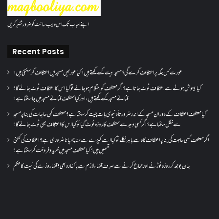
اپنے احباب تک اس ویب سائٹ کو ضرور شئیر کریں
Recent Posts
عورت کس جگہ پر اعتکاف کرے گی؟مسجد بیت کسے کہتے ہیں؟کیا عورتیں مسجد میں اعتکاف کر سکتی ہیں؟
کیا بیہوش ہونے سے اعتکاف ٹوٹ جاتا ہے؟ اگر معتکف کو احتلام ہو جائے تو کیا اس کا اعتکاف ٹوٹ جائے گا؟
فنائے مسجد کسے کہتے ہیں ، اور کیا معتکف فنائے مسجد میں جا سکتا ہے؟
کیا معتکف اعتکاف کے دوران مسجد کے اندر ضرورتاً دنیوی بات چیت کر سکتا ہے؟معتکف کن حاجات کی بنا پر مسجد
سے نکل سکتا ہے؟ اگر کسی وجہ سے معتکف کا روزہ ٹوٹ گیا تو کیا اس کا اعتکاف بھی ٹوٹ جائے گا؟
اگر معتکف کسی حاجت کی بنا پر اعتکاف گاہ سے باہر نکلے تو کیا اسے کپڑے سے منہ چھپانا ضروری ہے؟اعتکاف کی کتنی
قسمیں ہیں؟کیا معتکف مسجد میں خرید و فروخت کر سکتا ہے؟
جان بوجھ کر روزہ ٹوڑنے اور جماع کرنے سے صرف قضاء لازم ہے یا کفارہ بھی؟ قضا روزے کی نیت کا حکم