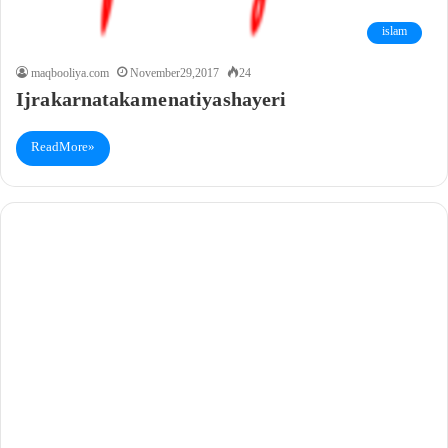
islam
maqbooliya.com
November 29, 2017
24
Ijra karnataka me natiya shayeri
Read More »