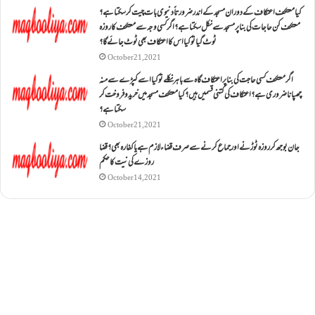
کیا معتکف اعتکاف کے دوران مسجد کے اندر ضرورتاً دنیوی بات چیت کر سکتا ہے؟
معتکف کن حاجات کی بنا پر مسجد سے نکل سکتا ہے؟ اگر کسی وجہ سے معتکف کا روزہ
ٹوٹ گیا تو کیا اس کا اعتکاف بھی ٹوٹ جائے گا؟
October 21, 2021
اگر معتکف کسی حاجت کی بنا پر اعتکاف گاہ سے باہر نکلے تو کیا اسے کپڑے سے منہ
چھپانا ضروری ہے؟اعتکاف کی کتنی قسمیں ہیں؟کیا معتکف مسجد میں خرید و فروخت کر
سکتا ہے؟
October 21, 2021
جان بوجھ کر روزہ ٹوڑنے اور جماع کرنے سے صرف قضاء لازم ہے یا کفارہ بھی؟ قضا
روزے کی نیت کا حکم
October 14, 2021