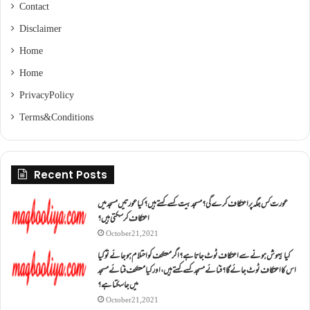
Contact
Disclaimer
Home
Home
Privacy Policy
Terms & Conditions
Recent Posts
عورت کس جگہ پر اعتکاف کرے گی؟مسجد بیت کسے کہتے ہیں؟کیا عورتیں مسجد میں
اعتکاف کر سکتی ہیں؟
October 21, 2021
کیا بیہوش ہونے سے اعتکاف ٹوٹ جاتا ہے؟ اگر معتکف کو احتلام ہو جائے تو کیا
اس کا اعتکاف ٹوٹ جائے گا؟فنائے مسجد کسے کہتے ہیں ، اور کیا معتکف فنائے مسجد
میں جا سکتا ہے؟
October 21, 2021