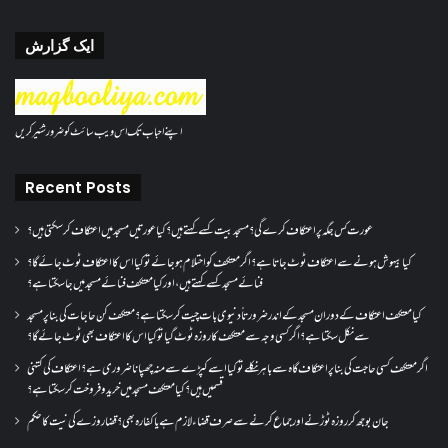
ایک گزارش
اپنے احباب تک اس ویب سائٹ کو ضرور شئیر کریں
Recent Posts
عورت کس جگہ پر اعتکاف کرے گی؟مسجد بیت کسے کہتے ہیں؟کیا عورتیں مسجد میں اعتکاف کر سکتی ہیں؟
کیا بیہوش ہونے سے اعتکاف ٹوٹ جاتا ہے؟ اگر معتکف کو احتلام ہو جائے تو کیا اس کا اعتکاف ٹوٹ جائے گا؟
فنائے مسجد کسے کہتے ہیں ، اور کیا معتکف فنائے مسجد میں جا سکتا ہے؟
کیا معتکف اعتکاف کے دوران مسجد کے اندر ضرورتاً دنیوی بات چیت کر سکتا ہے؟معتکف کن حاجات کی بنا پر مسجد
سے نکل سکتا ہے؟ اگر کسی وجہ سے معتکف کا روزہ ٹوٹ گیا تو کیا اس کا اعتکاف بھی ٹوٹ جائے گا؟
اگر معتکف کسی حاجت کی بنا پر اعتکاف گاہ سے باہر نکلے تو کیا اسے کپڑے سے منہ چھپانا ضروری ہے؟اعتکاف کی کتنی
قسمیں ہیں؟کیا معتکف مسجد میں خرید و فروخت کر سکتا ہے؟
جان بوجھ کر روزہ ٹوڑنے اور جماع کرنے سے صرف قضاء لازم ہے یا کفارہ بھی؟ قضا روزے کی نیت کا حکم