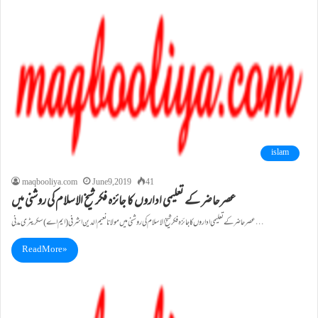
islam
maqbooliya.com
June 9, 2019
41
عصرحاضر کے تعلیمی اداروں کا جائزہ فکر شیخ الاسلام کی روشنی میں
عصرحاضر کے تعلیمی اداروں کا جائزہ فکر شیخ الاسلام کی روشنی میں مولانانعیم الدین اشرفی (ایم اے) سکر یٹری مدنی…
Read More »