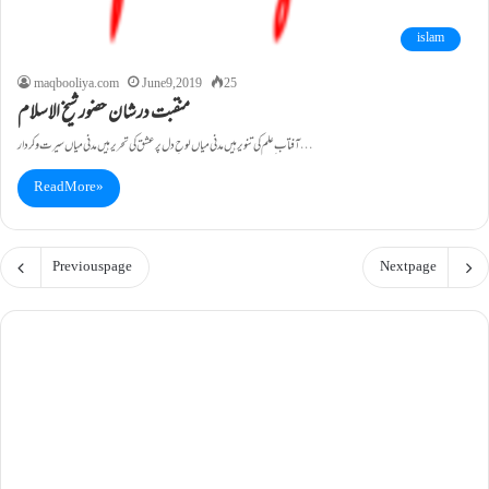
islam
maqbooliya.com
June 9, 2019
25
منقبت درشان حضور شیخ الاسلام
آفتاب ِ علم کی تنویر ہیں مدنی میاں لوحِ دل پر عشق کی تحریر ہیں مدنی میاں سیرت و کردار…
Read More »
Previous page
Next page