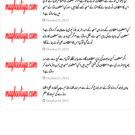
کیا بیہوش ہونے سے اعتکاف ٹوٹ جاتا ہے؟ اگر معتکف کو احتلام ہو جائے تو کیا
اس کا اعتکاف ٹوٹ جائے گا؟فنائے مسجد کسے کہتے ہیں ، اور کیا معتکف فنائے مسجد
میں جا سکتا ہے؟
October 21, 2021
کیا معتکف اعتکاف کے دوران مسجد کے اندر ضرورتاً دنیوی بات چیت کر سکتا ہے؟
معتکف کن حاجات کی بنا پر مسجد سے نکل سکتا ہے؟ اگر کسی وجہ سے معتکف کا روزہ
ٹوٹ گیا تو کیا اس کا اعتکاف بھی ٹوٹ جائے گا؟
October 21, 2021
اگر معتکف کسی حاجت کی بنا پر اعتکاف گاہ سے باہر نکلے تو کیا اسے کپڑے سے منہ
چھپانا ضروری ہے؟اعتکاف کی کتنی قسمیں ہیں؟کیا معتکف مسجد میں خرید و فروخت کر
سکتا ہے؟
October 21, 2021
جان بوجھ کر روزہ ٹوڑنے اور جماع کرنے سے صرف قضاء لازم ہے یا کفارہ بھی؟ قضا
روزے کی نیت کا حکم
October 14, 2021