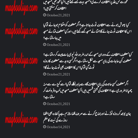
عورت کس جگہ پر اعتکاف کرے گی؟مسجد بیت کسے کہتے ہیں؟کیا عورتیں مسجد میں
اعتکاف کر سکتی ہیں؟
October 21, 2021
کیا بیہوش ہونے سے اعتکاف ٹوٹ جاتا ہے؟ اگر معتکف کو احتلام ہو جائے تو کیا
اس کا اعتکاف ٹوٹ جائے گا؟فنائے مسجد کسے کہتے ہیں ، اور کیا معتکف فنائے مسجد
میں جا سکتا ہے؟
October 21, 2021
کیا معتکف اعتکاف کے دوران مسجد کے اندر ضرورتاً دنیوی بات چیت کر سکتا ہے؟
معتکف کن حاجات کی بنا پر مسجد سے نکل سکتا ہے؟ اگر کسی وجہ سے معتکف کا روزہ
ٹوٹ گیا تو کیا اس کا اعتکاف بھی ٹوٹ جائے گا؟
October 21, 2021
اگر معتکف کسی حاجت کی بنا پر اعتکاف گاہ سے باہر نکلے تو کیا اسے کپڑے سے منہ
چھپانا ضروری ہے؟اعتکاف کی کتنی قسمیں ہیں؟کیا معتکف مسجد میں خرید و فروخت کر
سکتا ہے؟
October 21, 2021
جان بوجھ کر روزہ ٹوڑنے اور جماع کرنے سے صرف قضاء لازم ہے یا کفارہ بھی؟ قضا
روزے کی نیت کا حکم
October 14, 2021