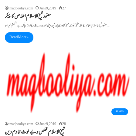
maqbooliya.com
June 9, 2019
27
حضور شیخ الاسلام اخلاص کا پیکر
حضور شیخ الاسلام اخلاص کا پیکر مفتی نورمحمد حسنی قادری پورنپور پیلی بھیت رب قدیر کاارشاد پاک ہے ’’کنتم خیرامۃ…
Read More »
islam
maqbooliya.com
June 9, 2019
28
شیخ الاسلام مخلص و بے لوث خادم دین