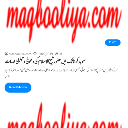
islam
maqbooliya.com
June 9, 2019
26
صوبۂ کرناٹک میں حضورشیخ الاسلام کی دعوتی وتبلیغی خدمات
صوبۂ کرناٹک میں حضورشیخ الاسلام کی دعوتی وتبلیغی خدمات مولانا سیداحمدرضاسر قاضی صدرادارۂ خدمت خلق ہبلی سلسلۂ اشرفیہ اپنے
دامن…
Read More »