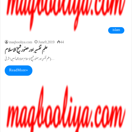
islam
maqbooliya.com
June 9, 2019
44
علمِ تفسیر اورحضور شیخ الاسلام
علمِ تفسیر اورحضور شیخ الاسلام مولانا محمد یٰسین اشرفی )…
Read More »