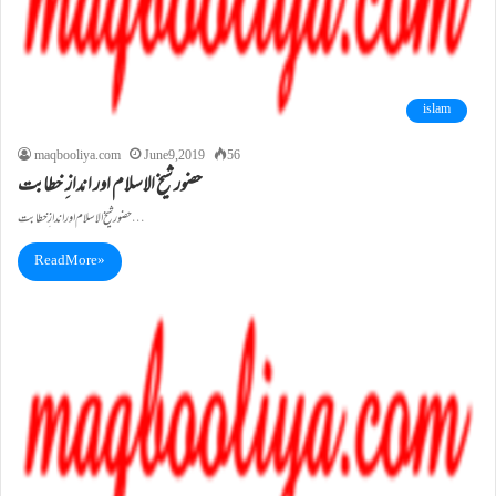
islam
maqbooliya.com
June 9, 2019
56
حضور شیخ الاسلام اور انداز ِ خطابت
حضور شیخ الاسلام اور انداز ِ خطابت …
Read More »