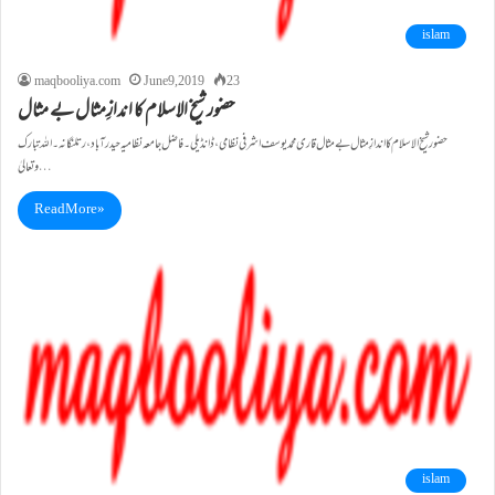
islam
maqbooliya.com
June 9, 2019
23
حضور شیخ الاسلام کا اندازِمثال بے مثال
حضور شیخ الاسلام کا اندازِمثال بے مثال قاری محمد یوسف اشرفی نظامی، ڈانڈیلی۔ فاضل جامعہ نظامیہ حیدرآباد،رتلنگانہ۔ اللہ تبارک
وتعالیٰ…
Read More »
islam