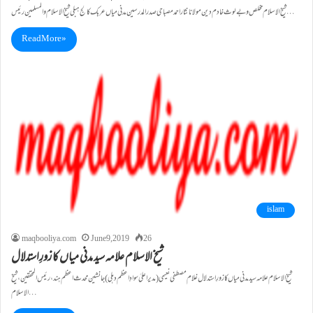
شیخ الاسلام مخلص و بے لوث خادم دین مولانا نثاراحمدمصباحی صدرالمدرسین مدنی میاں عربک کالج ہبلی شیخ الاسلام والمسلمین رئیس…
Read More »
islam
maqbooliya.com
June 9, 2019
26
شیخ الاسلام علامہ سید مدنی میاں کا زورِاستدلال
شیخ الاسلام علامہ سید مدنی میاں کا زورِاستدلال غلام مصطفی نعیمی(مدیر اعلیٰ سوادِاعظم دہلی) جانشین محدث اعظم ہند،رئیس المحققین،شیخ
الاسلام…