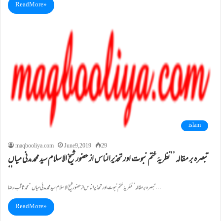
Read More »
islam
maqbooliya.com
June 9, 2019
29
تبصرہ بر مقالہ ’’نظریۂ ختم نبوت اور تحذیرالناس از حضور شیخ الاسلام سید محمد مدنی میاں
‘‘
تبصرہ بر مقالہ ’’نظریۂ ختم نبوت اور تحذیرالناس از حضور شیخ الاسلام سید محمد مدنی میاں ‘‘ محمد ثاقب رضا…
Read More »