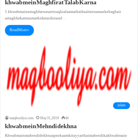
khwab mein Maghfirat Talab Karna
1. khwab main astaghfar wasat rizaq ki alaamat hai haalate namaz ke baghair
astaghfar karna umar ki darazi ki taraf…
Read More »
islam
maqbooliya.com
May 31, 2019
46
khwab mein Mehndi dekhna
Khwab main mahendi dekhna apne kaam ki tayyari hai mahendi ka khwab main