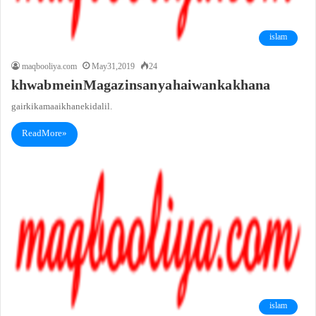
islam
maqbooliya.com
May 31, 2019
24
khwab mein Magaz insan ya haiwan ka khana
gair ki kamaai khane ki dalil.
Read More »
islam