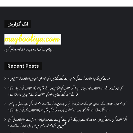
ایک گزارش
اپنے احباب تک اس ویب سائٹ کو ضرور شئیر کریں
Recent Posts
عورت کس جگہ پر اعتکاف کرے گی؟مسجد بیت کسے کہتے ہیں؟کیا عورتیں مسجد میں اعتکاف کر سکتی ہیں؟
کیا بیہوش ہونے سے اعتکاف ٹوٹ جاتا ہے؟ اگر معتکف کو احتلام ہو جائے تو کیا اس کا اعتکاف ٹوٹ جائے گا؟
فنائے مسجد کسے کہتے ہیں ، اور کیا معتکف فنائے مسجد میں جا سکتا ہے؟
کیا معتکف اعتکاف کے دوران مسجد کے اندر ضرورتاً دنیوی بات چیت کر سکتا ہے؟معتکف کن حاجات کی بنا پر مسجد
سے نکل سکتا ہے؟ اگر کسی وجہ سے معتکف کا روزہ ٹوٹ گیا تو کیا اس کا اعتکاف بھی ٹوٹ جائے گا؟
اگر معتکف کسی حاجت کی بنا پر اعتکاف گاہ سے باہر نکلے تو کیا اسے کپڑے سے منہ چھپانا ضروری ہے؟اعتکاف کی کتنی
قسمیں ہیں؟کیا معتکف مسجد میں خرید و فروخت کر سکتا ہے؟