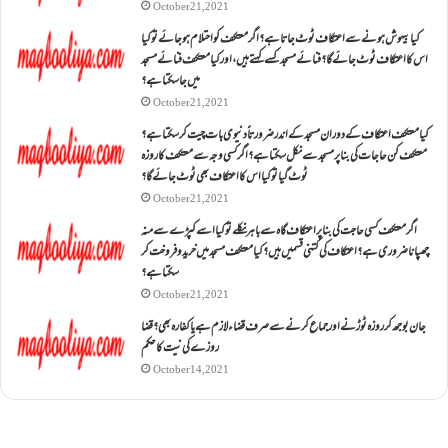
October 21, 2021
کیا بیہوش ہونے سے اعتکاف ٹوٹ جاتا ہے؟ اگر معتکف کو احتلام ہو جائے تو کیا
اس کا اعتکاف ٹوٹ جائے گا؟فنائے مسجد کسے کہتے ہیں ، اور کیا معتکف فنائے مسجد
میں جا سکتا ہے؟
October 21, 2021
کیا معتکف اعتکاف کے دوران مسجد کے اندر ضرورتاً دنیوی بات چیت کر سکتا ہے؟
معتکف کن حاجات کی بنا پر مسجد سے نکل سکتا ہے؟ اگر کسی وجہ سے معتکف کا روزہ
ٹوٹ گیا تو کیا اس کا اعتکاف بھی ٹوٹ جائے گا؟
October 21, 2021
اگر معتکف کسی حاجت کی بنا پر اعتکاف گاہ سے باہر نکلے تو کیا اسے کپڑے سے منہ
چھپانا ضروری ہے؟اعتکاف کی کتنی قسمیں ہیں؟کیا معتکف مسجد میں خرید و فروخت کر
سکتا ہے؟
October 21, 2021
جان بوجھ کر روزہ ٹوڑنے اور جماع کرنے سے صرف قضاء لازم ہے یا کفارہ بھی؟ قضا
روزے کی نیت کا حکم
October 14, 2021