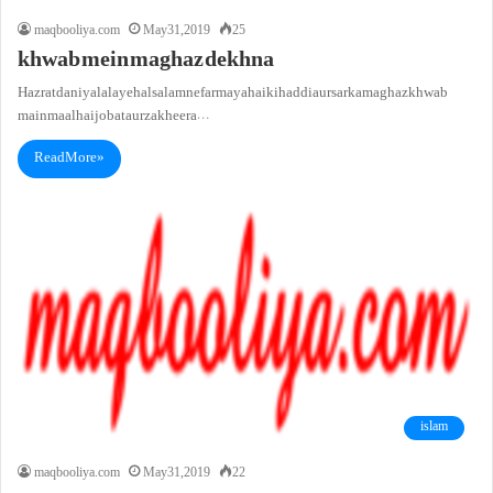
maqbooliya.com
May 31, 2019
25
khwab mein maghaz dekhna
Hazrat daniyal alayeh alsalam ne farmaya hai ki haddi aur sar ka maghaz khwab
main maal hai jo bataur zakheera…
Read More »
islam
maqbooliya.com
May 31, 2019
22