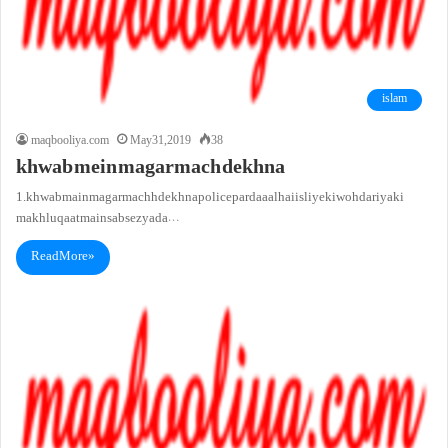
islam
maqbooliya.com
May 31, 2019
38
khwab mein magarmach dekhna
1. khwab main magarmachh dekhna police par daaal hai is liye ki woh dariya ki
makhluqaat main sab se zyada…
Read More »