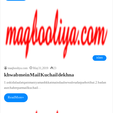
islam
maqbooliya.com
May 31, 2019
23
khwab mein Mail Kuchail dekhna
1. uski dalaalat qarz marz ya mashkkat main daalne wale safar par hoti hai.2. badan
aur chahre par mail kuchail…
Read More »