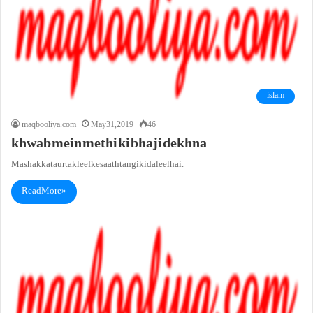
islam
maqbooliya.com
May 31, 2019
46
khwab mein methi ki bhaji dekhna
Mashakkat aur takleef ke saath tangi ki daleel hai.
Read More »