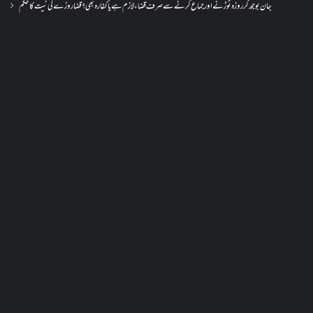
جان بوجھ کر روزہ ٹوڑنے اور جماع کرنے سے صرف قضاء لازم ہے یا کفارہ بھی؟ قضا روزے کی نیت کا حکم