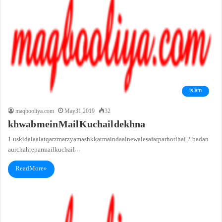
islam
maqbooliya.com
May 31, 2019
32
khwab mein Mail Kuchail dekhna
1. uski dalaalat qarz marz ya mashkkat main daalne wale safar par hoti hai.2. badan
aur chahre par mail kuchail…
Read More »