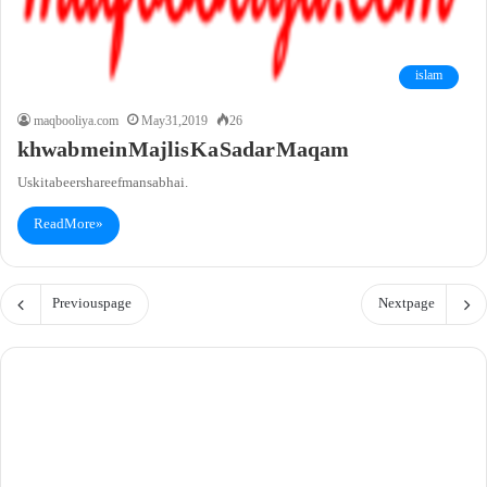
islam
maqbooliya.com
May 31, 2019
26
khwab mein Majlis Ka Sadar Maqam
Uski tabeer shareef mansab hai.
Read More »
Previous page
Next page