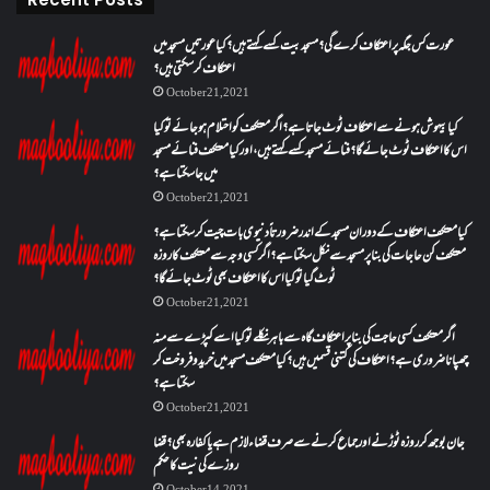
عورت کس جگہ پر اعتکاف کرے گی؟مسجد بیت کسے کہتے ہیں؟کیا عورتیں مسجد میں
اعتکاف کر سکتی ہیں؟
October 21, 2021
کیا بیہوش ہونے سے اعتکاف ٹوٹ جاتا ہے؟ اگر معتکف کو احتلام ہو جائے تو کیا
اس کا اعتکاف ٹوٹ جائے گا؟فنائے مسجد کسے کہتے ہیں ، اور کیا معتکف فنائے مسجد
میں جا سکتا ہے؟
October 21, 2021
کیا معتکف اعتکاف کے دوران مسجد کے اندر ضرورتاً دنیوی بات چیت کر سکتا ہے؟
معتکف کن حاجات کی بنا پر مسجد سے نکل سکتا ہے؟ اگر کسی وجہ سے معتکف کا روزہ
ٹوٹ گیا تو کیا اس کا اعتکاف بھی ٹوٹ جائے گا؟
October 21, 2021
اگر معتکف کسی حاجت کی بنا پر اعتکاف گاہ سے باہر نکلے تو کیا اسے کپڑے سے منہ
چھپانا ضروری ہے؟اعتکاف کی کتنی قسمیں ہیں؟کیا معتکف مسجد میں خرید و فروخت کر
سکتا ہے؟
October 21, 2021
جان بوجھ کر روزہ ٹوڑنے اور جماع کرنے سے صرف قضاء لازم ہے یا کفارہ بھی؟ قضا
روزے کی نیت کا حکم