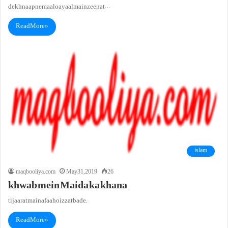
dekhna apne maal o ayaal main zeenat…
Read More »
islam
maqbooliya.com
May 31, 2019
26
khwab mein Maida ka khana
tijaarat mai nafaa ho izzat bade.
Read More »