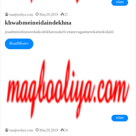
islam
maqbooliya.com
May 29, 2019
25
khwab mein eidain dekhna
jis admi ne dono eedai ko dekha to uske li-e ranz va gam se nikalne ki dalil.
Read More »
islam
maqbooliya.com
May 29, 2019
24