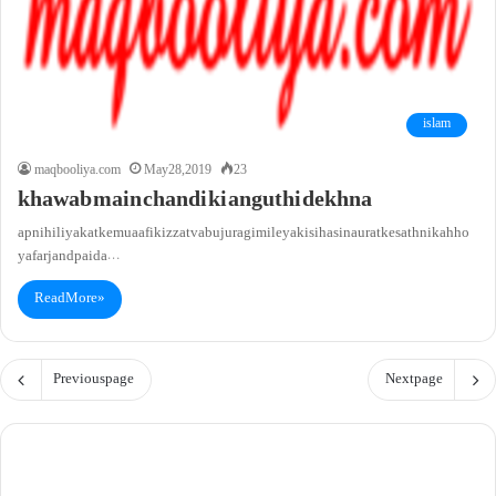
islam
maqbooliya.com
May 28, 2019
23
khawab main chandi ki anguthi dekhna
apni hi liyakat ke muaafik izzat va bujuragi mile ya kisi hasin aurat ke sath nikah ho
ya farjand paida…
Read More »
Previous page
Next page