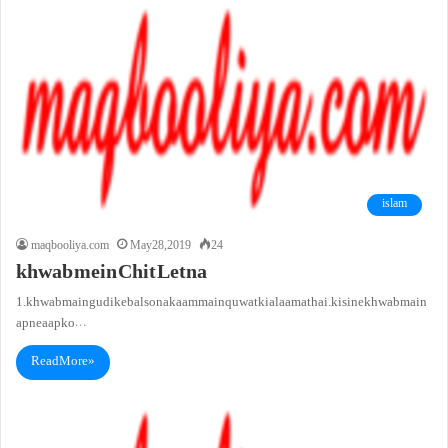
islam
maqbooliya.com
May 28, 2019
24
khwab mein Chit Letna
1. khwab main gudi ke bal sona kaam main quwat ki alaamat hai. kisi ne khwab main
apne aap ko…
Read More »