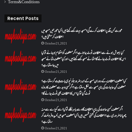
Terms & Conditions
Recent Posts
عورت کس جگہ پر اعتکاف کرے گی؟مسجد بیت کسے کہتے ہیں؟کیا عورتیں مسجد میں
اعتکاف کر سکتی ہیں؟
October 21, 2021
کیا بیہوش ہونے سے اعتکاف ٹوٹ جاتا ہے؟ اگر معتکف کو احتلام ہو جائے تو کیا
اس کا اعتکاف ٹوٹ جائے گا؟فنائے مسجد کسے کہتے ہیں ، اور کیا معتکف فنائے مسجد
میں جا سکتا ہے؟
October 21, 2021
کیا معتکف اعتکاف کے دوران مسجد کے اندر ضرورتاً دنیوی بات چیت کر سکتا ہے؟
معتکف کن حاجات کی بنا پر مسجد سے نکل سکتا ہے؟ اگر کسی وجہ سے معتکف کا روزہ
ٹوٹ گیا تو کیا اس کا اعتکاف بھی ٹوٹ جائے گا؟
October 21, 2021
اگر معتکف کسی حاجت کی بنا پر اعتکاف گاہ سے باہر نکلے تو کیا اسے کپڑے سے منہ
چھپانا ضروری ہے؟اعتکاف کی کتنی قسمیں ہیں؟کیا معتکف مسجد میں خرید و فروخت کر
سکتا ہے؟
October 21, 2021