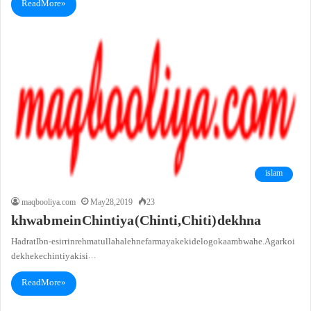
Read More »
islam
maqbooliya.com
May 28, 2019
23
khwab mein Chintiya (Chinti,Chiti) dekhna
Hadrat Ibn -e sirrin rehmatullah aleh ne farmaya ke kide logo ka ambwa he. Agar koi
dekhe ke chintiya kisi…
Read More »