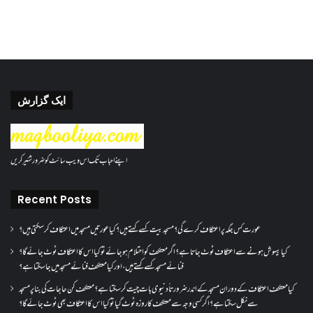
ایک گزارش
اپنے احباب تک اس ویب سائٹ کو ضرور شئیر کریں
Recent Posts
عورت کس جگہ پر اعتکاف کرے گی؟مسجد بیت کسے کہتے ہیں؟کیا عورتیں مسجد میں اعتکاف کر سکتی ہیں؟
کیا بیہوش ہونے سے اعتکاف ٹوٹ جاتا ہے؟ اگر معتکف کو احتلام ہو جائے تو کیا اس کا اعتکاف ٹوٹ جائے گا؟
فنائے مسجد کسے کہتے ہیں ، اور کیا معتکف فنائے مسجد میں جا سکتا ہے؟
کیا معتکف اعتکاف کے دوران مسجد کے اندر ضرورتاً دنیوی بات چیت کر سکتا ہے؟معتکف کن حاجات کی بنا پر مسجد
سے نکل سکتا ہے؟ اگر کسی وجہ سے معتکف کا روزہ ٹوٹ گیا تو کیا اس کا اعتکاف بھی ٹوٹ جائے گا؟