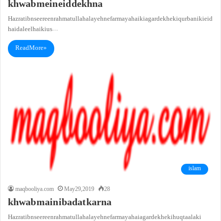
khwab mein eid dekhna
Hazrat ibn seereen rahmatullah alayeh ne farmaya hai ki agar dekhe ki qurbani ki eid
hai daleel hai ki us…
Read More »
islam
maqbooliya.com
May 29, 2019
28
khwab main ibadat karna
Hazrat ibn seereen rahmatullah alayeh ne farmaya hai agar dekhe ki huq taala ki