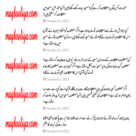
عورت کس جگہ پر اعتکاف کرے گی؟مسجد بیت کسے کہتے ہیں؟کیا عورتیں مسجد میں
اعتکاف کر سکتی ہیں؟
October 21, 2021
کیا بیہوش ہونے سے اعتکاف ٹوٹ جاتا ہے؟ اگر معتکف کو احتلام ہو جائے تو کیا
اس کا اعتکاف ٹوٹ جائے گا؟فنائے مسجد کسے کہتے ہیں ، اور کیا معتکف فنائے مسجد
میں جا سکتا ہے؟
October 21, 2021
کیا معتکف اعتکاف کے دوران مسجد کے اندر ضرورتاً دنیوی بات چیت کر سکتا ہے؟
معتکف کن حاجات کی بنا پر مسجد سے نکل سکتا ہے؟ اگر کسی وجہ سے معتکف کا روزہ
ٹوٹ گیا تو کیا اس کا اعتکاف بھی ٹوٹ جائے گا؟
October 21, 2021
اگر معتکف کسی حاجت کی بنا پر اعتکاف گاہ سے باہر نکلے تو کیا اسے کپڑے سے منہ
چھپانا ضروری ہے؟اعتکاف کی کتنی قسمیں ہیں؟کیا معتکف مسجد میں خرید و فروخت کر
سکتا ہے؟
October 21, 2021
جان بوجھ کر روزہ ٹوڑنے اور جماع کرنے سے صرف قضاء لازم ہے یا کفارہ بھی؟ قضا
روزے کی نیت کا حکم
October 14, 2021