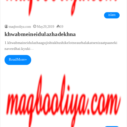
islam
maqbooliya.com
May 29, 2019
19
khwab mein eid ul azha dekhna
1. khwab main eid ul azhaa gujishta khushi ke lotne aur halakat se nizaat paane ki
naveed hai. kyu ki…
Read More »