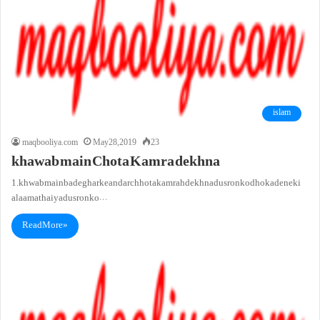
islam
maqbooliya.com
May 28, 2019
23
khawab main Chota Kamra dekhna
1. khwab main bade ghar ke andar chhota kamrah dekhna dusron ko dhoka dene ki
alaamat hai ya dusron ko…
Read More »