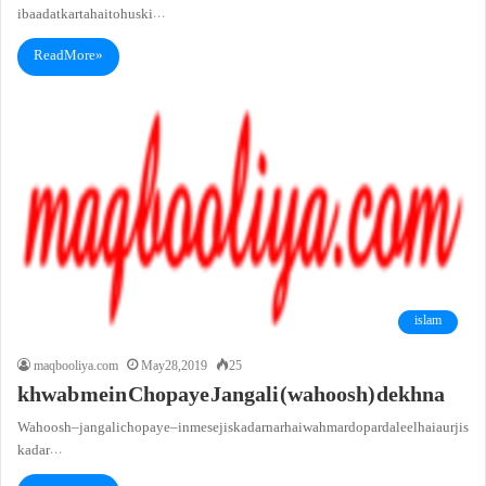
ibaadat karta hai toh us ki…
Read More »
islam
maqbooliya.com
May 28, 2019
25
khwab mein Chopaye Jangali (wahoosh) dekhna
Wahoosh – jangali chopaye – in me se jis kadar nar hai wah mardo par daleel hai aur jis
kadar…