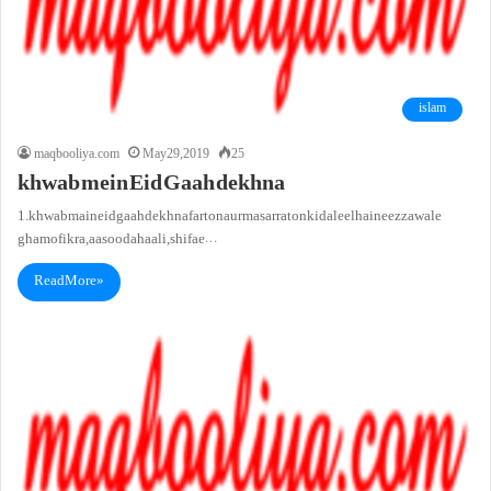
islam
maqbooliya.com
May 29, 2019
25
khwab mein Eid Gaah dekhna
1. khwab main eid gaah dekhna farton aur masarraton ki daleel hai neez zawale
gham o fikra, aasooda haali, shifae…
Read More »