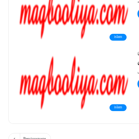
islam
islam
Previous page