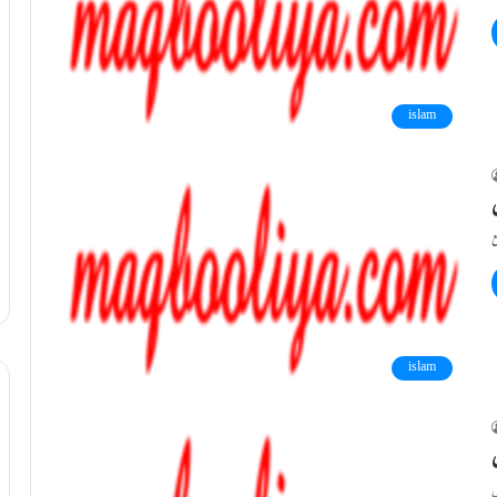
islam
ں
islam