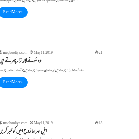
اُن کی مہک نے دِل کے غُنچے کِھلا دئیے ہیں جس راہ چل گئے ہیں کُوچے بَسا دیے…
Read More »
maqbooliya.com
May 11, 2019
21
وہ سُوئے لالہ زار پِھرتے ہی
وہ سُوئے لالہ زار پِھرتے ہیں تیرے دِن اے بہار پِھرتے ہیں جو تِرے در سے یار پِھرتے…
Read More »
maqbooliya.com
May 11, 2019
18
اہلِ صِراط رُوحِ امیں کو خبر کری