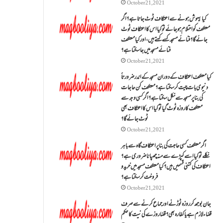
October 21, 2021
کیا بیہوش ہونے سے اعتکاف ٹوٹ جاتا ہے؟ اگر
معتکف کو احتلام ہو جائے تو کیا اس کا اعتکاف ٹوٹ
جائے گا؟فنائے مسجد کسے کہتے ہیں ، اور کیا معتکف
فنائے مسجد میں جا سکتا ہے؟
October 21, 2021
کیا معتکف اعتکاف کے دوران مسجد کے اندر ضرورتاً
دنیوی بات چیت کر سکتا ہے؟معتکف کن حاجات
کی بنا پر مسجد سے نکل سکتا ہے؟ اگر کسی وجہ سے
معتکف کا روزہ ٹوٹ گیا تو کیا اس کا اعتکاف بھی
ٹوٹ جائے گا؟
October 21, 2021
اگر معتکف کسی حاجت کی بنا پر اعتکاف گاہ سے باہر
نکلے تو کیا اسے کپڑے سے منہ چھپانا ضروری ہے؟
اعتکاف کی کتنی قسمیں ہیں؟کیا معتکف مسجد میں خرید و
فروخت کر سکتا ہے؟
October 21, 2021
جان بوجھ کر روزہ ٹوڑنے اور جماع کرنے سے صرف
قضاء لازم ہے یا کفارہ بھی؟ قضا روزے کی نیت کا حکم