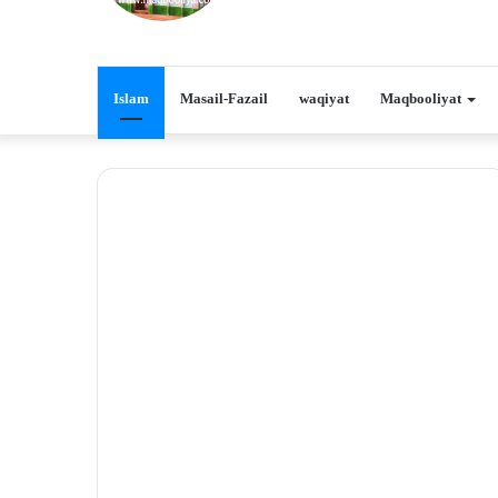
Islam
Masail-Fazail
waqiyat
Maqbooliyat