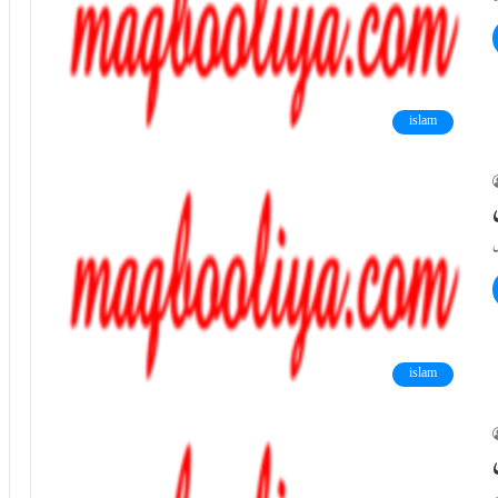
islam
islam