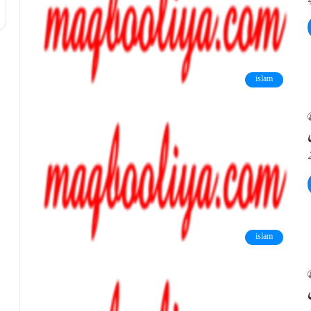
islam
ں
islam
ں