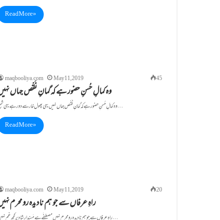
Read More »
maqbooliya.com
May 11, 2019
45
وہ کمالِ حُسنِ حضور ہے کہ گمانِ نَقْص جہاں نہی
وہ کمالِ حُسنِ حضور ہے کہ گمانِ نَقْص جہاں نہیں یہی پھول خار سے دور ہے یہی شمع…
Read More »
maqbooliya.com
May 11, 2019
20
راہِ عرفاں سے جو ہم نادیدہ رو محرم نہیں
راہِ عرفاں سے جو ہم نادیدہ رو محرم نہیں مصطفٰے ہے مَسندِ ارشاد پر کچھ غم نہیں …