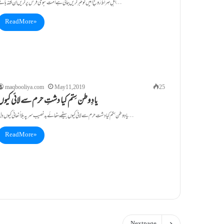
اہلِ صِراط رُوحِ امیں کو خبر کریں جاتی ہے اُمّتِ نبوی فرش پر کریں اِن فتنہ ہائے…
Read More »
maqbooliya.com
May 11, 2019
25
یادِ وطن سِتم کیا دشتِ حرم سے لائی کیوں
یادِ وطن سِتم کیا دشتِ حرم سے لائی کیوں بیٹھے بِٹھائے بدنصیب سر پہ بلا اُٹھائی کیوں دِل…
Read More »
Next page