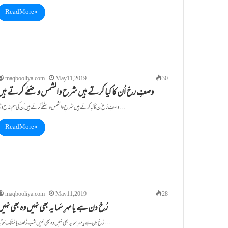
Read More »
maqbooliya.com
May 11, 2019
30
وصفِ رخ اُن کا کیا کرتے ہیں شرح والشمس وضحٰے کرتے ہیں
وصفِ رُخ اُن کا کیا کرتے ہیں شرحِ والشمس وضُحٰے کرتے ہیں اُن کی ہم مَدْح و ثنا…
Read More »
maqbooliya.com
May 11, 2019
28
رُخ دن ہے یا مہرِ سَما یہ بھی نہیں وہ بھی نہی
رُخ دن ہے یا مہرِ سَما یہ بھی نہیں وہ بھی نہیں شب زُلف یا مُشکِ ختا یہ…