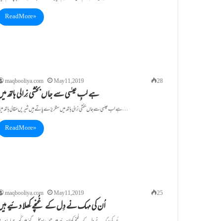
Read More »
maqbooliya.com
May 11, 2019
28
ہے لبِ عیسٰی سے جاں بخشی نِرالی ہاتھ میں
ہے لبِ عیسٰی سے جاں بخشی نِرالی ہاتھ میں سنگریزے پاتے ہیں شِیریں مَقالی ہاتھ میں …
Read More »
maqbooliya.com
May 11, 2019
25
اُن کی مہک نے دِل کے غُنچے کِھلا دئیے ہیں