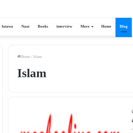
fatawa
Naat
Books
interview
More
Home
Blog
Home
/
Islam
Islam