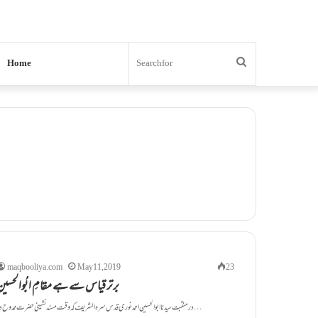
Search
Home
for
maqbooliya.com
May 11, 2019
23
برتر قیاس سے ہے مقامِ ابُوالحسین
در منقبت سیدنا ابو الحسین احمد نوری قدس سرہ الشریف کہ وقت مسند نشینی حضرت ممدوح در …