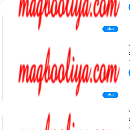
islam
islam
ں