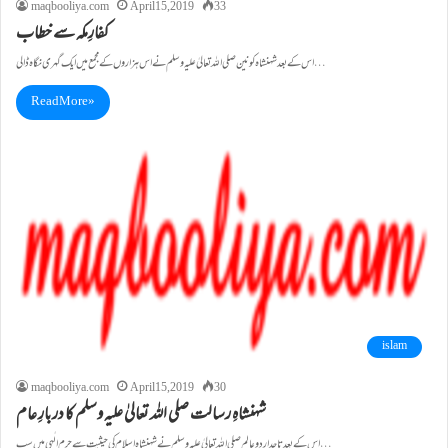
maqbooliya.com
April 15, 2019
33
کفارِمکہ سے خطاب
اس کے بعد شہنشاہ کونین صلی اللہ تعالیٰ علیہ وسلم نے اس ہزاروں کے مجمع میں ایک گہری نگاہ ڈالی…
Read More »
islam
maqbooliya.com
April 15, 2019
30
شہنشاہِ رسالت صلی اللہ تعالیٰ علیہ وسلم کا دربارِ عام
اس کے بعد تاجدارِ دوعالم صلی اللہ تعالیٰ علیہ وسلم نے شہنشاہ اسلام کی حیثیت سے حرم الٰہی میں سب…