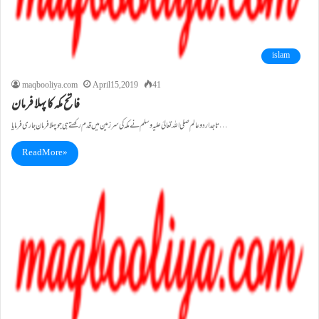
islam
maqbooliya.com
April 15, 2019
41
فاتح مکہ کا پہلا فرمان
تاجدار دوعالم صلی اللہ تعالیٰ علیہ وسلم نے مکہ کی سرزمین میں قدم رکھتے ہی جو پہلا فرمان جاری فرمایا…
Read More »