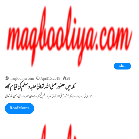
islam
maqbooliya.com
April 15, 2019
28
مکہ میں حضور صلی اللہ تعالیٰ علیہ وسلم کی قیام گاہ
بخاری کی روایت ہے کہ حضور صلی اللہ تعالیٰ علیہ وسلم فتح مکہ کے دن حضرت علی رضی اللہ تعالیٰ…
Read More »