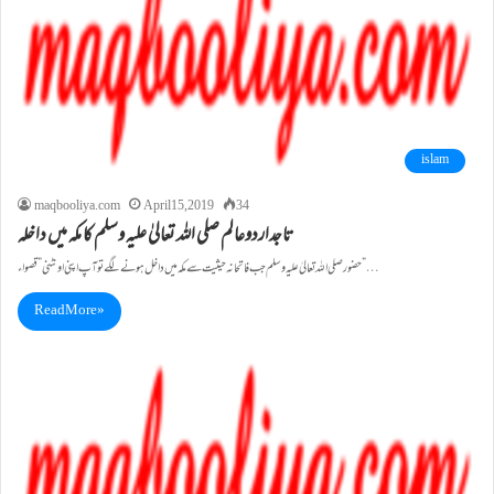
islam
maqbooliya.com
April 15, 2019
34
تاجداردوعالم صلی اللہ تعالیٰ علیہ وسلم کا مکہ میں داخلہ
حضور صلی اللہ تعالیٰ علیہ وسلم جب فاتحانہ حیثیت سے مکہ میں داخل ہونے لگے تو آپ اپنی اونٹنی ”قصواء”…
Read More »