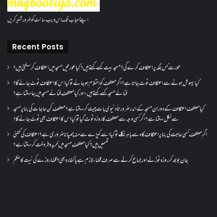
اپنے احباب تک اس ویب سائٹ کو ضرور شئیر کریں
Recent Posts
عورت کس جگہ پر اعتکاف کرے گی؟مسجد بیت کسے کہتے ہیں؟کیا عورتیں مسجد میں اعتکاف کر سکتی ہیں؟
کیا بیہوش ہونے سے اعتکاف ٹوٹ جاتا ہے؟ اگر معتکف کو احتلام ہو جائے تو کیا اس کا اعتکاف ٹوٹ جائے گا؟
فنائے مسجد کسے کہتے ہیں ، اور کیا معتکف فنائے مسجد میں جا سکتا ہے؟
کیا معتکف اعتکاف کے دوران مسجد کے اندر ضرورتاً دنیوی بات چیت کر سکتا ہے؟معتکف کن حاجات کی بنا پر مسجد
سے نکل سکتا ہے؟ اگر کسی وجہ سے معتکف کا روزہ ٹوٹ گیا تو کیا اس کا اعتکاف بھی ٹوٹ جائے گا؟
اگر معتکف کسی حاجت کی بنا پر اعتکاف گاہ سے باہر نکلے تو کیا اسے کپڑے سے منہ چھپانا ضروری ہے؟اعتکاف کی کتنی
قسمیں ہیں؟کیا معتکف مسجد میں خرید و فروخت کر سکتا ہے؟
جان بوجھ کر روزہ ٹوڑنے اور جماع کرنے سے صرف قضاء لازم ہے یا کفارہ بھی؟ قضا روزے کی نیت کا حکم