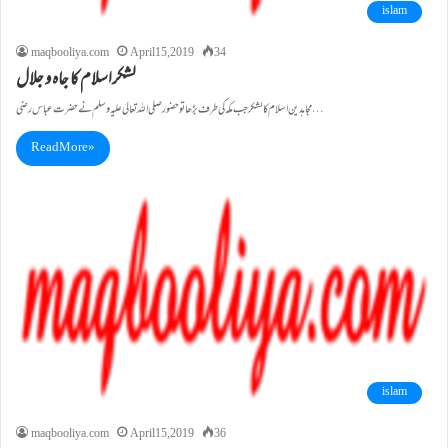
islam
maqbooliya.com
April 15, 2019
34
لشکراسلام کا جاہ و جلال
مجاہدین اسلام کا لشکر جب مکہ کی طرف بڑھا تو حضور صلی اللہ تعالیٰ علیہ وسلم نے حضرت عباس رضی…
Read More »
islam
maqbooliya.com
April 15, 2019
36