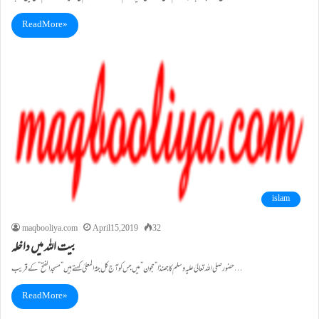
Read More »
islam
maqbooliya.com
April 15, 2019
32
بیت اللہ میں داخلہ
حضور صلی اللہ تعالیٰ علیہ وسلم کا جھنڈا ”حجون” میں جس کو آج کل جنۃ المعلیٰ کہتے ہیں ”مسجدالفتح”کے قریب…
Read More »