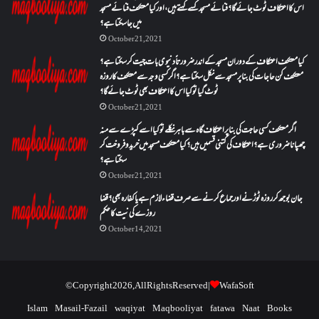
اس کا اعتکاف ٹوٹ جائے گا؟فنائے مسجد کسے کہتے ہیں ، اور کیا معتکف فنائے مسجد
میں جا سکتا ہے؟
October 21, 2021
کیا معتکف اعتکاف کے دوران مسجد کے اندر ضرورتاً دنیوی بات چیت کر سکتا ہے؟
معتکف کن حاجات کی بنا پر مسجد سے نکل سکتا ہے؟ اگر کسی وجہ سے معتکف کا روزہ
ٹوٹ گیا تو کیا اس کا اعتکاف بھی ٹوٹ جائے گا؟
October 21, 2021
اگر معتکف کسی حاجت کی بنا پر اعتکاف گاہ سے باہر نکلے تو کیا اسے کپڑے سے منہ
چھپانا ضروری ہے؟اعتکاف کی کتنی قسمیں ہیں؟کیا معتکف مسجد میں خرید و فروخت کر
سکتا ہے؟
October 21, 2021
جان بوجھ کر روزہ ٹوڑنے اور جماع کرنے سے صرف قضاء لازم ہے یا کفارہ بھی؟ قضا
روزے کی نیت کا حکم
October 14, 2021
© Copyright 2026, All Rights Reserved |
WafaSoft
Islam
Masail-Fazail
waqiyat
Maqbooliyat
fatawa
Naat
Books