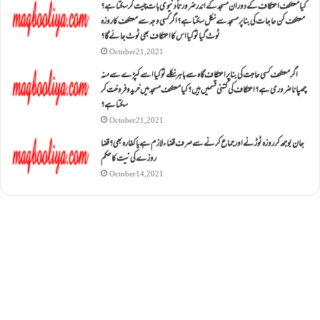
کیا معتکف اعتکاف کے دوران مسجد کے اندر ضرورتاً دنیوی بات چیت کر سکتا ہے؟
معتکف کن حاجات کی بنا پر مسجد سے نکل سکتا ہے؟ اگر کسی وجہ سے معتکف کا روزہ
ٹوٹ گیا تو کیا اس کا اعتکاف بھی ٹوٹ جائے گا؟
October 21, 2021
اگر معتکف کسی حاجت کی بنا پر اعتکاف گاہ سے باہر نکلے تو کیا اسے کپڑے سے منہ
چھپانا ضروری ہے؟اعتکاف کی کتنی قسمیں ہیں؟کیا معتکف مسجد میں خرید و فروخت کر
سکتا ہے؟
October 21, 2021
جان بوجھ کر روزہ ٹوڑنے اور جماع کرنے سے صرف قضاء لازم ہے یا کفارہ بھی؟ قضا
روزے کی نیت کا حکم
October 14, 2021