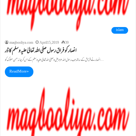
islam
maqbooliya.com
April 15, 2019
39
انصار کو فراق رسول صلی اللہ تعالیٰ علیہ وسلم کا ڈر
انصار نے قریش کے ساتھ جب رسول اللہ عزوجل وصلی اللہ تعالیٰ علیہ وسلم کے اس کریمانہ حسن سلوک کو…
Read More »