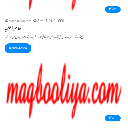
islam
maqbooliya.com
April 15, 2019
31
دوسرا خطبہ
فتح مکہ کے دوسرے دن بھی آپ صلی اللہ تعالیٰ علیہ وسلم نے ایک خطبہ دیا جس میں حرم کعبہ…
Read More »
islam