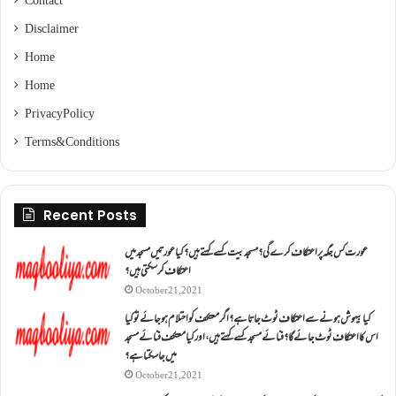
Contact
Disclaimer
Home
Home
Privacy Policy
Terms & Conditions
Recent Posts
عورت کس جگہ پر اعتکاف کرے گی؟مسجد بیت کسے کہتے ہیں؟کیا عورتیں مسجد میں
اعتکاف کر سکتی ہیں؟
October 21, 2021
کیا بیہوش ہونے سے اعتکاف ٹوٹ جاتا ہے؟ اگر معتکف کو احتلام ہو جائے تو کیا
اس کا اعتکاف ٹوٹ جائے گا؟فنائے مسجد کسے کہتے ہیں ، اور کیا معتکف فنائے مسجد
میں جا سکتا ہے؟
October 21, 2021