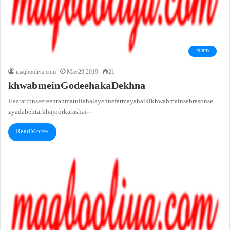
islam
maqbooliya.com
May 29, 2019
21
khwab mein Godeeha ka Dekhna
Hazrat ibn seereen rahmatullah alayeh ne farmaya hai ki khwab main sab rason se
zyada behtar khajoor ka ras hai…
Read More »