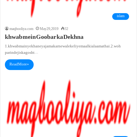
islam
maqbooliya.com
May 29, 2019
32
khwab mein Goobar ka Dekhna
1. khwab main ye khane ya jama karne wale ke liye maal ki alaamat hai.2. woh
parinde jis ka gosht…
Read More »