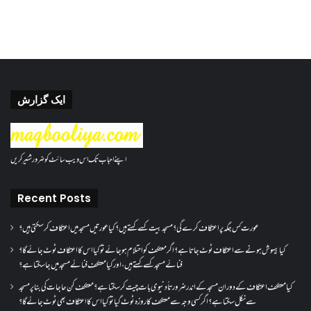
ایک گزارش
اپنے احباب تک اس ویب سائٹ کو ضرور شئیر کریں
Recent Posts
عورت کس جگہ پر اعتکاف کرے گی؟مسجد بیت کسے کہتے ہیں؟کیا عورتیں مسجد میں اعتکاف کر سکتی ہیں؟
کیا بیہوش ہونے سے اعتکاف ٹوٹ جاتا ہے؟ اگر معتکف کو احتلام ہو جائے تو کیا اس کا اعتکاف ٹوٹ جائے گا؟
فنائے مسجد کسے کہتے ہیں ، اور کیا معتکف فنائے مسجد میں جا سکتا ہے؟
کیا معتکف اعتکاف کے دوران مسجد کے اندر ضرورتاً دنیوی بات چیت کر سکتا ہے؟معتکف کن حاجات کی بنا پر مسجد
سے نکل سکتا ہے؟ اگر کسی وجہ سے معتکف کا روزہ ٹوٹ گیا تو کیا اس کا اعتکاف بھی ٹوٹ جائے گا؟