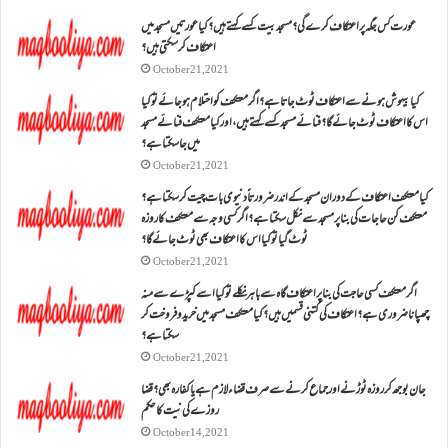
عورت کس جگہ پر اعتکاف کرے گی؟مسجد بیت کسے کہتے ہیں؟کیا عورتیں مسجد میں
اعتکاف کر سکتی ہیں؟
October 21, 2021
کیا بیہوش ہونے سے اعتکاف ٹوٹ جاتا ہے؟ اگر معتکف کو احتلام ہو جائے تو کیا
اس کا اعتکاف ٹوٹ جائے گا؟فنائے مسجد کسے کہتے ہیں ، اور کیا معتکف فنائے مسجد
میں جا سکتا ہے؟
October 21, 2021
کیا معتکف اعتکاف کے دوران مسجد کے اندر ضرورتاً دنیوی بات چیت کر سکتا ہے؟
معتکف کن حاجات کی بنا پر مسجد سے نکل سکتا ہے؟ اگر کسی وجہ سے معتکف کا روزہ
ٹوٹ گیا تو کیا اس کا اعتکاف بھی ٹوٹ جائے گا؟
October 21, 2021
اگر معتکف کسی حاجت کی بنا پر اعتکاف گاہ سے باہر نکلے تو کیا اسے کپڑے سے منہ
چھپانا ضروری ہے؟اعتکاف کی کتنی قسمیں ہیں؟کیا معتکف مسجد میں خرید و فروخت کر
سکتا ہے؟
October 21, 2021
جان بوجھ کر روزہ ٹوڑنے اور جماع کرنے سے صرف قضاء لازم ہے یا کفارہ بھی؟ قضا
روزے کی نیت کا حکم
October 14, 2021