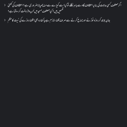
اگر معتکف کسی حاجت کی بنا پر اعتکاف گاہ سے باہر نکلے تو کیا اسے کپڑے سے منہ چھپانا ضروری ہے؟اعتکاف کی کتنی
قسمیں ہیں؟کیا معتکف مسجد میں خرید و فروخت کر سکتا ہے؟
جان بوجھ کر روزہ ٹوڑنے اور جماع کرنے سے صرف قضاء لازم ہے یا کفارہ بھی؟ قضا روزے کی نیت کا حکم