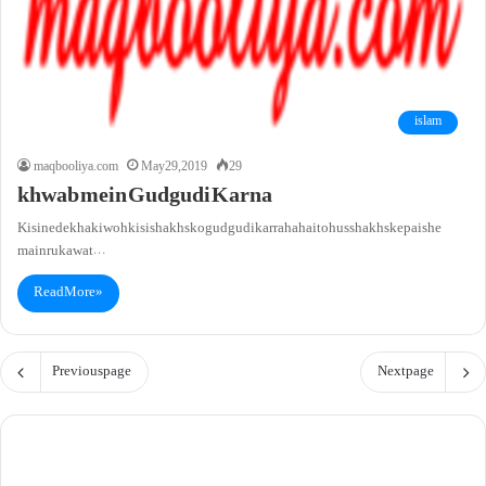
islam
maqbooliya.com
May 29, 2019
29
khwab mein Gudgudi Karna
Kisi ne dekha ki woh kisi shakhs ko gud gudi kar raha hai toh us shakhs ke paishe
main rukawat…
Read More »
Previous page
Next page