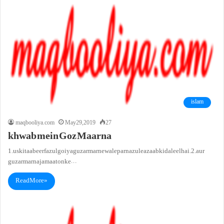
islam
maqbooliya.com
May 29, 2019
27
khwab mein Goz Maarna
1. uski taabeer fazul goi ya guzar marne wale par nazule azaab ki daleel hai.2. aur
guzar marna jamaaton ke…
Read More »