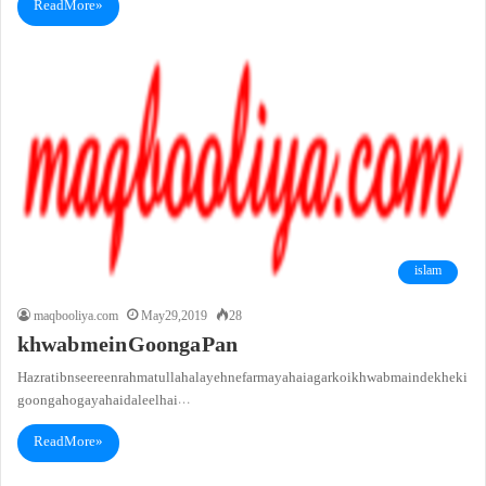
Read More »
islam
maqbooliya.com
May 29, 2019
28
khwab mein Goonga Pan
Hazrat ibn seereen rahmatullah alayeh ne farmaya hai agar koi khwab main dekhe ki
goonga ho gaya hai daleel hai…
Read More »