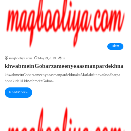
islam
maqbooliya.com
May 29, 2019
32
khwab mein Gobar zameen ye aasman par dekhna
khwab mein Gobar zameen ye aasman par dekhna ka Matlab fitna va fasad barpa
hone ki dalil. khwab mein Gobar…
Read More »