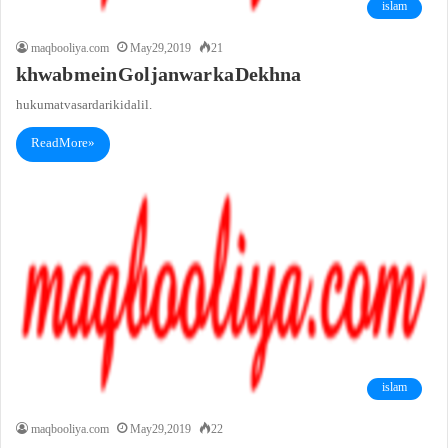
islam
maqbooliya.com
May 29, 2019
21
khwab mein Gol janwar ka Dekhna
hukumat va sardari ki dalil.
Read More »
islam
maqbooliya.com
May 29, 2019
22