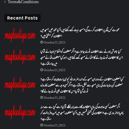
Terms & Conditions
Recent Posts
عورت کس جگہ پر اعتکاف کرے گی؟مسجد بیت کسے کہتے ہیں؟کیا عورتیں مسجد میں
اعتکاف کر سکتی ہیں؟
October 21, 2021
کیا بیہوش ہونے سے اعتکاف ٹوٹ جاتا ہے؟ اگر معتکف کو احتلام ہو جائے تو کیا
اس کا اعتکاف ٹوٹ جائے گا؟فنائے مسجد کسے کہتے ہیں ، اور کیا معتکف فنائے مسجد
میں جا سکتا ہے؟
October 21, 2021
کیا معتکف اعتکاف کے دوران مسجد کے اندر ضرورتاً دنیوی بات چیت کر سکتا ہے؟
معتکف کن حاجات کی بنا پر مسجد سے نکل سکتا ہے؟ اگر کسی وجہ سے معتکف کا روزہ
ٹوٹ گیا تو کیا اس کا اعتکاف بھی ٹوٹ جائے گا؟
October 21, 2021
اگر معتکف کسی حاجت کی بنا پر اعتکاف گاہ سے باہر نکلے تو کیا اسے کپڑے سے منہ
چھپانا ضروری ہے؟اعتکاف کی کتنی قسمیں ہیں؟کیا معتکف مسجد میں خرید و فروخت کر
سکتا ہے؟
October 21, 2021