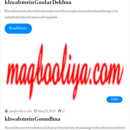
khwab mein Goolar Dekhna
Khwab main kisi ko milne ki taabeer achhe rizaq ki alaamat hai darakhte goolar
nafaa bakhsh neki main sabit qadam…
Read More »
islam
maqbooliya.com
May 29, 2019
22
khwab mein Goondhna
Hazrat ibn seereen rahmatullah alayeh ne farmaya hai aata gundhne ki taaweel deen