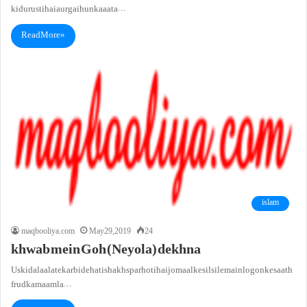
ki durusti hai aur gaihun ka aata…
Read More »
islam
maqbooliya.com
May 29, 2019
24
khwab mein Goh (Neyola) dekhna
Uski dalaalat ek arbi dehati shakhs par hoti hai jo maal ke silsile main logon ke saath
frud ka maamla…