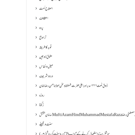
اصلاح اُمت
اعتکاف
پردہ
تراویح
توبہ کا طریقہ
حقوقِ ذوجین
حیض و نفاس
درود شریف
ذَوقِ نَعت ۱۳۲۶ھ برادرِ اعلیٰ حضرت شہنشاہِ سخن مولانا حسن رضا خان
روزہ
زکٰوۃ
Muf مفتی اعظم ھند محمد مصطفیٰ رضا
سنت وظیفے
سوشل میڈیا استعمال کرنے کے آداب (قرآن و سنت کی روشنی میں)