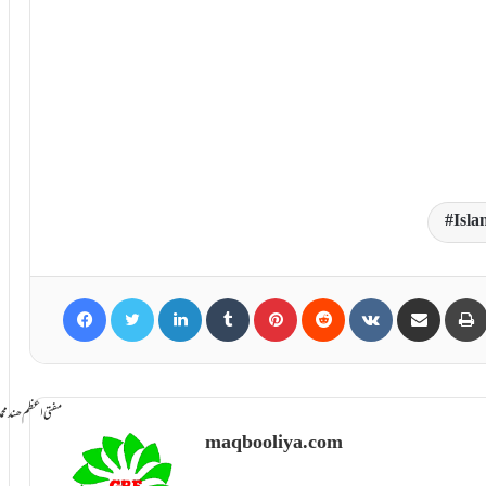
Isla
Facebook
Twitter
LinkedIn
Tumblr
Pinterest
Reddit
VKontakte
Share via Email
سامانِ بخشش ti Azam Hind Muhammad Mustafa Raza
maqbooliya.com