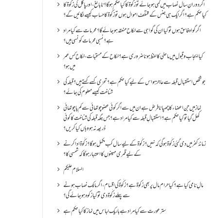
اگر دورانِ سال نصاب میں کمی ہو جائے تو زکٰوۃ کا کیا حکم ہو گا؟ نا بالغ ، اور پاگل کی زکٰوۃ کا
کیا حکم ہے؟ اگر ایک ہی جنس کے مختلف اموال ہوں تو زکٰوۃ کا حساب کیسے لگائیں گے؟
اگر گواہ فاسق ہوں تو کیا ان کی گواہی سے نکاح منعقد ہو جائے گا؟ محرمات سے کیا مراد
ہے؟ نسبی محرمات کونسی ہیں؟
کیا ایجاب و قبول میں ماضی کا لفظ ہونا ضروری ہے؟ نکاح کے مستحبات، نکاح کس عمر
میں ہو؟
جو شخص استقبال قبلہ سے عاجز ہو اس کے لیے کیا حکم ہے؟ تحرّی کسے کہتے ہیں؟ قبلہ کی
شناخت کیسے معلوم کی جائے؟
نماز میں جن اعضاء کا چھپانا فرض ہے ان میں سے اگر کوئی عضو چوتھائی سے کم یا چوتھائی
کھل گیا تو کیا حکم ہے؟استقبالِ قبلہ سے کیا مراد ہے؟جس جگہ قبلہ کی شناخت کا کوئی
ذریعہ نہ ہو وہاں کیا کریں؟
زمانۂ کفر میں دی گئی زکٰوۃ ہو گی کہ نہیں؟زکٰوۃ کے لیے سال کب مکمل ہو گا؟زکٰوۃ ادا کرنے
کے لیے قمری مہینوں کا اعتبار ہو گا کہ شمسی کا؟
السلام علیکم
مالِ نامی کیا ہے؟ کیا حرام مال پر بھی زکوۃ ہے؟ زکٰوۃ کی اقسام ،اگر مالک نصاب ہونے
سے پہلے زکٰوۃ دی تو کیا زکوه ہو جائےگی؟
ستر عورت سے کیا مراد ہے باریک لباس میں نماز کا کیا حکم ہے