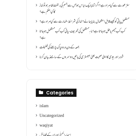
سترِ عورت سے کیا مراد ہے؟اگر اتنا باریک لباس ہو جس سے جسم کی رنگت ظاہر ہو تو نماز
کا کیا حکم ہے؟
مستعمل پانی کو کیسے قابلِ استعمال بنایا جائے؟ نماز کی شرائط ،طہارت سے کیا مراد ہے؟
کب کب تیمم باطل ہو جاتا ہے؟ ماءِ مستعمل کی تعریف ،پانی کب کب مستعمل ہو جاتا
ہے؟
جمعہ کے دن درود پاک پڑھنے کی فضیلت
شوہر اور بیوی کا اپنی صحبت یعنی ہمبستری کی باتیں دوسروں کے سامنے بیان کرنا
Categories
islam
Uncategorized
waqiyat
اسماءالحسنٰی اور ان کے فضائل