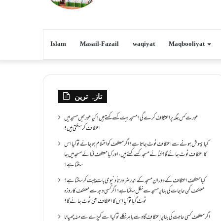
Islam
Masail-Fazail
waqiyat
Maqbooliyat
تازہ ترین
عورت کس جگہ پر اعتکاف کرے گی؟مسجد بیت کسے کہتے ہیں؟کیا عورتیں مسجد میں
اعتکاف کر سکتی ہیں؟
کیا بیہوش ہونے سے اعتکاف ٹوٹ جاتا ہے؟ اگر معتکف کو احتلام ہو جائے تو کیا اس
کا اعتکاف ٹوٹ جائے گا؟فنائے مسجد کسے کہتے ہیں ، اور کیا معتکف فنائے مسجد میں جا
سکتا ہے؟
کیا معتکف اعتکاف کے دوران مسجد کے اندر ضرورتاً دنیوی بات چیت کر سکتا ہے؟
معتکف کن حاجات کی بنا پر مسجد سے نکل سکتا ہے؟ اگر کسی وجہ سے معتکف کا روزہ
ٹوٹ گیا تو کیا اس کا اعتکاف بھی ٹوٹ جائے گا؟
اگر معتکف کسی حاجت کی بنا پر اعتکاف گاہ سے باہر نکلے تو کیا اسے کپڑے سے منہ چھپانا