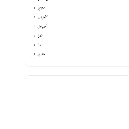
مضامین
مقبولیات
نعتیہ ادبی
نکاح
نماز
والدین