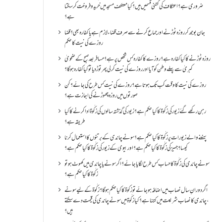
ضروری ہے؟اعتکاف کی کتنی قسمیں ہیں؟کیا معتکف مسجد میں خرید و فروخت کر سکتا
ہے؟
جان بوجھ کر روزہ ٹوڑنے اور جماع کرنے سے صرف قضاء لازم ہے یا کفارہ بھی؟ قضا
روزے کی نیت کا حکم
روزہ ٹوڑنے کا کیا کفارہ ہے؟روزے کا کفارہ کس شخص پر ہے؟ مسافر بعد صبح کے ضحویٰ
کبریٰ سے پہلے وطن کو آیا اور روزے کی نیت کر لی پھر توڑ دیا تو کیا کفارہ ہو گا؟
روزے کی نیت کا وقت کب تک ہوتا ہے؟ روزے کی نیت کس طرح کی جائے؟ کن
صورتوں میں روزہ چھوڑنے کی اجازت ہے؟
رہن رکھے گئے زیور کی زکٰوۃ کا کیا حکم ہے؟زیور کی گذشتہ سالوں کی زکٰوۃ ادا کرنے کا کیا
طریقہ ہے؟
پہننے والے زیورات پر زکٰوۃ کا کیا حکم ہے؟ سونے چاندی کے برتنوں کا استعمال کرنا
کیسا؟ جہیز کی زکٰوۃ کا کیا حکم ہے؟ اور بیوی کے زیور کی زکٰوۃ کا کیا حکم ہے؟
سونے چاندی کی زکٰوۃ کا حساب کس طرح لگایا جائے؟ اگر سونے یا چاندی میں کھوٹ ہو تو
زکٰوۃ کا کیا حکم ہے؟
اگر دورانِ سال نصاب میں اضافہ ہو جائے تو زکوۃ کا کیا حکم ہو گا؟ زکٰوۃ کے لیے سونے
،چاندی کا نصاب شریعت میں کتنا ہے؟ کیا زکٰوۃ میں سونے چاندی کی قیمت دے سکتے
ہیں؟