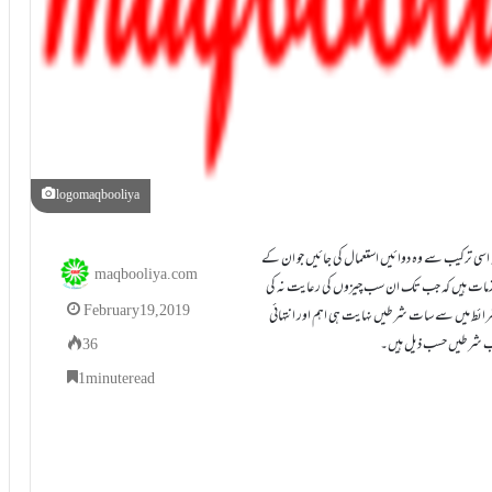
logomaqbooliya
یاد رکھو کہ جس طرح جڑی بوٹیوں اور تمام دواؤں کی تاثیر اسی وقت ظاہر ہوتی ہے جب کہ اسی ترکیب سے وہ دوائیں استعمال کی جائیں جو ان کے
maqbooliya.com
 لوازمات ہیں کہ جب تک ان سب چیزوں کی رعایت نہ کی
February 19, 2019
رائط میں سے سات شرطیں نہایت ہی اہم اور انتہائی
ہ سب شرطیں حسب ذیل ہیں۔
36
1 minute read