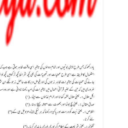
استعمال کا طریقہ ہے اسی طرح عملیات اور تعویذات کی بھی کچھ شرائط کچھ ترکیبیں کچھ
جائے گی عملیات کی تاثیرات ظاہر نہ ہوں گی اور فیوض و برکات حاصل نہ ہونگے ان ش
ضروری ہیں کہ جن کے بغیر قرآنی اعمال میں تاثیرات کی امید رکھنا نادانی ہے اور و
(۱)اکل حلال:۔یعنی حلال لقمہ کھانا اور حرام غذاؤں سے بچنا۔
(۲)صدق مقال:۔یعنی سچ بولنا اور جھوٹ سے ہمیشہ بچتے رہنا۔
(۳)اخلاص:۔یعنی نیت کو درست اور پاکیزہ رکھنا کہ ہر نیکی اﷲعزوجل ہی کے
لئے کرنا۔
(۴)تقویٰ:۔یعنی شریعت کے احکام کی پوری پوری پابندی کرنا۔