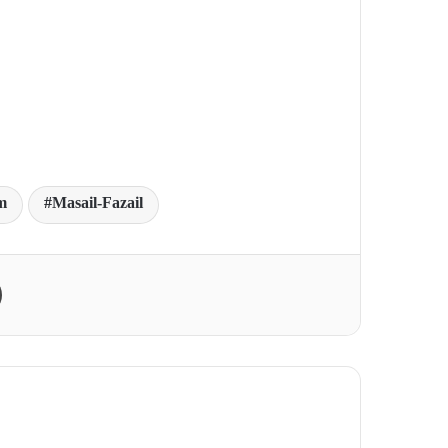
m
Masail-Fazail
Print