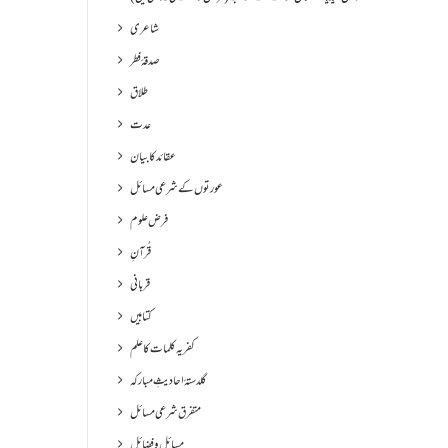
شاعری
صدقۂ فطر
طلاق
عدت
عقائد کا بیان
عورتوں کے شرعی مسائل
فرض علوم
قُرآنِ
قربانی
کتابیں
کفریہ کلمات کا علم
گلدستۂ احادیثِ مبارکہ
متفرق شرعی مسائل
مسائل و فضائل