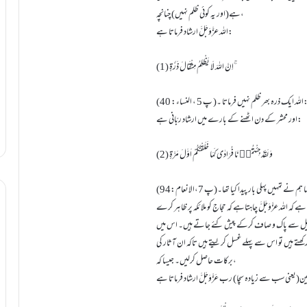
ہے(اور یہ کوئی ظلم نہیں) چنانچہ،
اللہ عزَّوَجَلَّ ارشاد فرماتا ہے:
(1) اِنَّ اللہَ لَا یَظْلِمُ مِثْقَالَ ذَرَّۃٍ ۚ
ہ ایک ذرہ بھر ظلم نہیں فرماتا ۔( پ 5 ، النساء: 40)
اور محشر کے دن اٹھنے کے بارے ميں ارشاد ربّانی ہے:
(2) وَ لَقَدْ جِئْتُمُوۡنَا فُرَادٰی کَمَا خَلَقْنٰکُمْ اَوَّلَ مَرَّۃٍ
ں پہلی بار پیدا کیا تھا۔(پ 7،الانعام:94)
للہ عزَّوَجَلَّ چاہتاہے کہ حجاج کو ملائکہ پر ظاہر کرے
ل کچیل سے پاک و صاف کرکے پیش کئے جاتے ہیں۔ اس میں
ھتے ہیں تو اس سے پہلے غسل کر لیتے ہیں تاکہ ان آثار کی
برکات حاصل کرلیں۔ جیسا کہ،