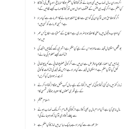
اگر دورانِ سال نصاب میں کمی ہو جائے تو زکٰوۃ کا کیا حکم ہو گا؟ نا بالغ ، اور پاگل کی زکٰوۃ کا
کیا حکم ہے؟ اگر ایک ہی جنس کے مختلف اموال ہوں تو زکٰوۃ کا حساب کیسے لگائیں گے؟
اگر گواہ فاسق ہوں تو کیا ان کی گواہی سے نکاح منعقد ہو جائے گا؟ محرمات سے کیا مراد
ہے؟ نسبی محرمات کونسی ہیں؟
کیا ایجاب و قبول میں ماضی کا لفظ ہونا ضروری ہے؟ نکاح کے مستحبات، نکاح کس عمر
میں ہو؟
جو شخص استقبال قبلہ سے عاجز ہو اس کے لیے کیا حکم ہے؟ تحرّی کسے کہتے ہیں؟ قبلہ کی
شناخت کیسے معلوم کی جائے؟
نماز میں جن اعضاء کا چھپانا فرض ہے ان میں سے اگر کوئی عضو چوتھائی سے کم یا چوتھائی
کھل گیا تو کیا حکم ہے؟استقبالِ قبلہ سے کیا مراد ہے؟جس جگہ قبلہ کی شناخت کا کوئی
ذریعہ نہ ہو وہاں کیا کریں؟
زمانۂ کفر میں دی گئی زکٰوۃ ہو گی کہ نہیں؟زکٰوۃ کے لیے سال کب مکمل ہو گا؟زکٰوۃ ادا کرنے
کے لیے قمری مہینوں کا اعتبار ہو گا کہ شمسی کا؟
السلام علیکم
مالِ نامی کیا ہے؟ کیا حرام مال پر بھی زکوۃ ہے؟ زکٰوۃ کی اقسام ،اگر مالک نصاب ہونے
سے پہلے زکٰوۃ دی تو کیا زکوه ہو جائےگی؟
ستر عورت سے کیا مراد ہے باریک لباس میں نماز کا کیا حکم ہے