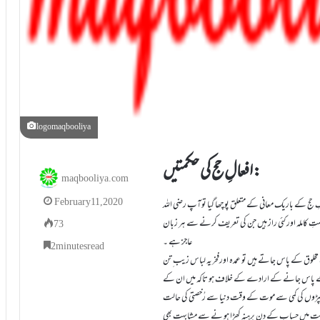
logomaqbooliya
افعالِ حج کی حکمتیں:
maqbooliya.com
February 11, 2020
اسکِ حج کے باریک معانی کے متعلق پوچھا گیا توآپ رضی اللہ
نعمتِ کاملہ اور کئی راز ہیں جن کی تعریف کرنے سے ہر زبان
73
عاجز ہے ۔
2 minutes read
خلوق کے پاس جاتے ہیں تو عمدہ اورفخریہ لباس زیب ِ تن
 مخلوق کے پاس جانے کے ارادے کے خلاف ہو تاکہ میں ان کے
کپڑوں کی کمی سے موت کے وقت دنیا سے رُخصتی کی حالت
حالت میں حساب کے دن برہنہ کھڑا ہو نے سے مشابہت بھی