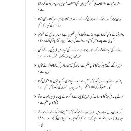
ضروری ہے؟اعتکاف کی کتنی قسمیں ہیں؟کیا معتکف مسجد میں خرید و فروخت کر سکتا
ہے؟
جان بوجھ کر روزہ ٹوڑنے اور جماع کرنے سے صرف قضاء لازم ہے یا کفارہ بھی؟ قضا
روزے کی نیت کا حکم
روزہ ٹوڑنے کا کیا کفارہ ہے؟روزے کا کفارہ کس شخص پر ہے؟ مسافر بعد صبح کے ضحویٰ
کبریٰ سے پہلے وطن کو آیا اور روزے کی نیت کر لی پھر توڑ دیا تو کیا کفارہ ہو گا؟
روزے کی نیت کا وقت کب تک ہوتا ہے؟ روزے کی نیت کس طرح کی جائے؟ کن
صورتوں میں روزہ چھوڑنے کی اجازت ہے؟
رہن رکھے گئے زیور کی زکٰوۃ کا کیا حکم ہے؟زیور کی گذشتہ سالوں کی زکٰوۃ ادا کرنے کا کیا
طریقہ ہے؟
پہننے والے زیورات پر زکٰوۃ کا کیا حکم ہے؟ سونے چاندی کے برتنوں کا استعمال کرنا
کیسا؟ جہیز کی زکٰوۃ کا کیا حکم ہے؟ اور بیوی کے زیور کی زکٰوۃ کا کیا حکم ہے؟
سونے چاندی کی زکٰوۃ کا حساب کس طرح لگایا جائے؟ اگر سونے یا چاندی میں کھوٹ ہو تو
زکٰوۃ کا کیا حکم ہے؟
اگر دورانِ سال نصاب میں اضافہ ہو جائے تو زکوۃ کا کیا حکم ہو گا؟ زکٰوۃ کے لیے سونے
،چاندی کا نصاب شریعت میں کتنا ہے؟ کیا زکٰوۃ میں سونے چاندی کی قیمت دے سکتے
ہیں؟