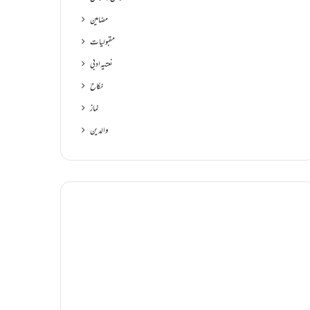
مضامین
مقبولیات
نعتیہ ادبی
نکاح
نماز
والدین