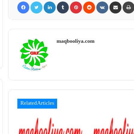
Facebook
Twitter
LinkedIn
Tumblr
Pinterest
Reddit
VKontakte
Share via Email
maqbooliya.com
Related Articles