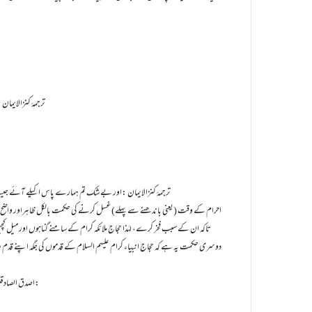
ترجمۂ کنزالایمان :الل
ترجمۂ کنزالایمان :اور بے شک تم ہمارے پاس اکیلے آئے جیسا ہم نے تمہی
احرام کے وقت (یعنی باندھنے سے پہلے) غسل کرنے کی حکمت بالکل ظاہراور واضح ہے کہ ا
تاکہ ان کے سبب فخر کرے، لہٰذا حجاج ملائکہ کرام کے سامنے گناہوں اور می
دوسری حکمت یہ ہے کہ حجاج انبیاء کرام علیہم السلام کے قدموں کی جگہ اپنے قدم رک
اصدق الصادقین(یعنی سب سے زیادہ سچا) رب عَزَّوَجَلَّ ارشاد فرماتا ہے: