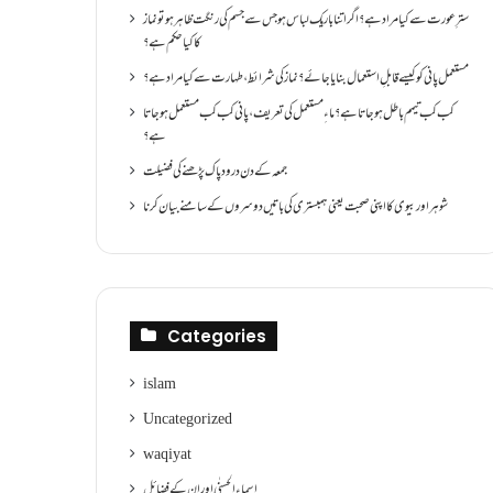
سترِ عورت سے کیا مراد ہے؟اگر اتنا باریک لباس ہو جس سے جسم کی رنگت ظاہر ہو تو نماز
کا کیا حکم ہے؟
مستعمل پانی کو کیسے قابلِ استعمال بنایا جائے؟ نماز کی شرائط ،طہارت سے کیا مراد ہے؟
کب کب تیمم باطل ہو جاتا ہے؟ ماءِ مستعمل کی تعریف ،پانی کب کب مستعمل ہو جاتا
ہے؟
جمعہ کے دن درود پاک پڑھنے کی فضیلت
شوہر اور بیوی کا اپنی صحبت یعنی ہمبستری کی باتیں دوسروں کے سامنے بیان کرنا
Categories
islam
Uncategorized
waqiyat
اسماءالحسنٰی اور ان کے فضائل