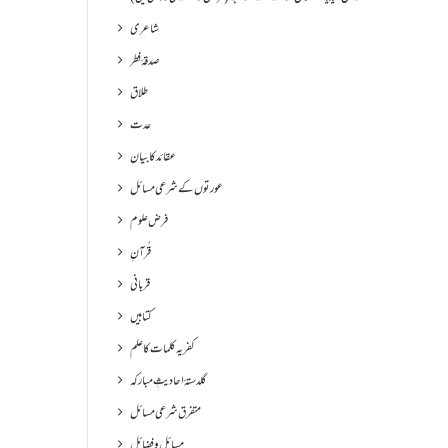
شاعری
صدقۂ فطر
طلاق
عدت
عقائد کا بیان
عورتوں کے شرعی مسائل
فرض علوم
قُرآنِ
قربانی
کتابیں
کفریہ کلمات کا علم
گلدستۂ احادیثِ مبارکہ
متفرق شرعی مسائل
مسائل و فضائل