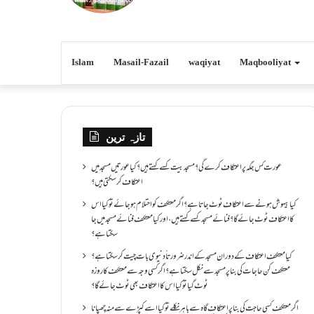
Islam
Masail-Fazail
waqiyat
Maqbooliyat
تازہ ترین
عورت کس جگہ پر اعتکاف کرے گی؟مسجد بیت کسے کہتے ہیں؟کیا عورتیں مسجد میں
اعتکاف کر سکتی ہیں؟
کیا بیہوش ہونے سے اعتکاف ٹوٹ جاتا ہے؟ اگر معتکف کو احتلام ہو جائے تو کیا اس
کا اعتکاف ٹوٹ جائے گا؟فنائے مسجد کسے کہتے ہیں ، اور کیا معتکف فنائے مسجد میں جا
سکتا ہے؟
کیا معتکف اعتکاف کے دوران مسجد کے اندر ضرورتاً دنیوی بات چیت کر سکتا ہے؟
معتکف کن حاجات کی بنا پر مسجد سے نکل سکتا ہے؟ اگر کسی وجہ سے معتکف کا روزہ
ٹوٹ گیا تو کیا اس کا اعتکاف بھی ٹوٹ جائے گا؟
اگر معتکف کسی حاجت کی بنا پر اعتکاف گاہ سے باہر نکلے تو کیا اسے کپڑے سے منہ چھپانا