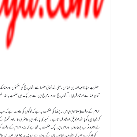
حضرتِ سیِّدُنا عبداللہ بن عباس رضی اللہ تعالیٰ عنہما سے افعالِ حج کی حکمتوں اور من
تعالیٰ عنہ نے ارشاد فرمایا: ”افعالِ حج اور لوازمِ حج میں سے ہر ایک میں حکمتِ بالغہ،
احرام کے وقت(سلا ہوا ) لباس نہ پہننے کی حکمت یہ ہے کہ لوگوں کی عادت ہے کہ جب م
کرلیتے ہیں گویا اللہ عزَّوَجَلَّ ارشاد فرماتاہے: ”میری بارگاہ میں حاضری کا ارادہ
لئے اجر وثوا ب بڑھا دوں اور اس میں ایک حکمت یہ بھی ہے کہ بندہ احرام کے وقت 
کو یاد کرے جیسا کہ پہلے دن تھاجب ماں کے پیٹ سے برہنہ پیدا ہوا تھا۔ اور اس 