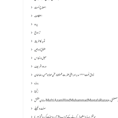
اصلاح اُمت
اعتکاف
پردہ
تراویح
توبہ کا طریقہ
حقوقِ ذوجین
حیض و نفاس
درود شریف
ذَوقِ نَعت ۱۳۲۶ھ برادرِ اعلیٰ حضرت شہنشاہِ سخن مولانا حسن رضا خان
روزہ
زکٰوۃ
Muf مفتی اعظم ھند محمد مصطفیٰ رضا
سنت وظیفے
سوشل میڈیا استعمال کرنے کے آداب (قرآن و سنت کی روشنی میں)