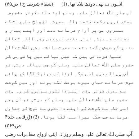
انہوں نے بھی دودھ پلایا تھا۔(1) (شفاء شریف ج۱ ص۷۵)
آپ صلی اﷲ تعالیٰ علیہ وسلم اپنے لئے کوئی مخصوص
بستر نہیں رکھتے تھے بلکہ ہمیشہ ازواجِ مطہرات کے
بستروں ہی پر آرام فرماتے تھے اور اپنے پیار و
محبت سے ہمیشہ اپنی مقدس بیویوں رضی اللہ تعالیٰ
عنہ ن کو خوش رکھتے تھے۔ حضرت عائشہ رضی اﷲ تعالیٰ
عنہا فرماتی ہیں کہ میں پیالے میں پانی پی کر
حضور صلی اﷲ تعالیٰ علیہ وسلم کو جب پیالہ دیتی تو
آپ پیالے میں اسی جگہ اپنا لب مبارک لگا کر پانی
نوش فرماتے جہاں میرے ہونٹ لگے ہوتے اور میں گوشت
سے بھری کوئی ہڈی اپنے دانتوں سے نوچ کر وہ ہڈی
حضور صلی اﷲ تعالیٰ علیہ وسلم کو دیتی تو آپ بھی
اسی جگہ سے گوشت کو اپنے دانتوں سے نوچ کر تناول
فرماتے جس جگہ میرا منہ لگا ہوتا۔ (2) (زُرقانی جلد۴
ص۲۶۹)
آپ صلی اﷲ تعالیٰ علیہ وسلم روزانہ اپنی ازواجِ مطہرات رضی