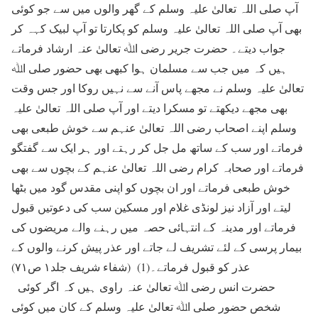
آپ صلی اللہ تعالیٰ علیہ وسلم کے گھر والوں میں سے جو کوئی
بھی آپ صلی اللہ تعالیٰ علیہ وسلم کو پکارتا تو آپ لبیک کہہ کر
جواب دیتے۔ حضرت جریر رضی اﷲ تعالیٰ عنہ ارشاد فرماتے
ہیں کہ میں جب سے مسلمان ہوا کبھی بھی حضور صلی اﷲ
تعالیٰ علیہ وسلم نے مجھے پاس آنے سے نہیں روکا اور جس وقت
بھی مجھے دیکھتے تو مسکرا دیتے اور آپ صلی اللہ تعالیٰ علیہ
وسلم اپنے اصحاب رضی اللہ تعالیٰ عنہم سے خوش طبعی بھی
فرماتے اور سب کے ساتھ مل جل کر رہتے اور ہر ایک سے گفتگو
فرماتے اور صحابہ کرام رضی اللہ تعالیٰ عنہم کے بچوں سے بھی
خوش طبعی فرماتے اور ان بچوں کو اپنی مقدس گود میں بٹھا
لیتے اور آزاد نیز لونڈی غلام اور مسکین سب کی دعوتیں قبول
فرماتے اور مدینہ کے انتہائی حصہ میں رہنے والے مریضوں کی
بیمار پرسی کے لئے تشریف لے جاتے اور عذر پیش کرنے والوں کے
عذر کو قبول فرماتے۔(1) (شفاء شریف جلد۱ ص۷۱)
حضرت انس رضی اﷲ تعالیٰ عنہ راوی ہیں کہ اگر کوئی
شخص حضور صلی اﷲ تعالیٰ علیہ وسلم کے کان میں کوئی