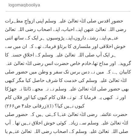
logomaqbooliya
حضورِ اقدس صلی اﷲ تعالیٰ علیہ وسلم اپنی ازواجِ مطہرات
رضی اللہ تعالیٰ عنھن اپنے احباب، اپنے اصحاب رضی اللہ تعالیٰ
عنہم،اپنے رشتے داروں،اپنے پڑوسیوں ہر ایک کے ساتھ اتنی
خوش اخلاقی اور ملنساری کا برتاؤ فرماتے تھے کہ ان میں سے
ہر ایک آپ صلی اللہ تعالیٰ علیہ وسلم کے اخلاقِ حسنہ کا
گرویدہ اور مداح تھا،خادم خاص حضرت انس رضی اﷲ تعالیٰ عنہ
کابیان ہے کہ میں نے دس برس تک سفر و وطن میں حضور صلی
اﷲ تعالیٰ علیہ وسلم کی خدمت کا شرف حاصل کیا مگر کبھی
بھی حضور صلی اﷲ تعالیٰ علیہ وسلم نے نہ مجھے ڈانٹا نہ جھڑکا
اور نہ کبھی یہ فرمایا کہ تو نے فلاں کام کیوں کیا اور فلاں کام
کیوں نہیں کیا؟ (1)(زرقانی جلد۴ ص۲۶۶)
حضرت عائشہ رضی اﷲ تعالیٰ عنہا کہتی ہیں کہ حضور صلی
اﷲ تعالیٰ علیہ وسلم سے زیادہ کوئی خوش اخلاق نہیں تھا۔ آپ
صلی اللہ تعالیٰ علیہ وسلم کے اصحاب رضی اللہ تعالیٰ عنہم یا