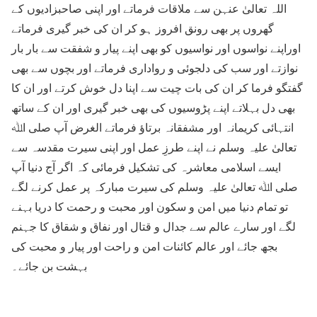
اللہ تعالیٰ عنہن سے ملاقات فرماتے اور اپنی صاحبزادیوں کے
گھروں پر بھی رونق افروز ہو کر ان کی خبر گیری فرماتے
اوراپنے نواسوں اور نواسیوں کو بھی اپنے پیار و شفقت سے بار بار
نوازتے اور سب کی دلجوئی و رواداری فرماتے اور بچوں سے بھی
گفتگو فرما کر ان کی بات چیت سے اپنا دل خوش کرتے اور ان کا
بھی دل بہلاتے اپنے پڑوسیوں کی بھی خبر گیری اور ان کے ساتھ
انتہائی کریمانہ اور مشفقانہ برتاؤ فرماتے الغرض آپ صلی اﷲ
تعالیٰ علیہ وسلم نے اپنے طرزِ عمل اور اپنی سیرت مقدسہ سے
ایسے اسلامی معاشرہ کی تشکیل فرمائی کہ اگر آج دنیا آپ
صلی اﷲ تعالیٰ علیہ وسلم کی سیرت مبارکہ پر عمل کرنے لگے
تو تمام دنیا میں امن و سکون اور محبت و رحمت کا دریا بہنے
لگے اور سارے عالم سے جدال و قتال اور نفاق و شقاق کا جہنم
بجھ جائے اور عالم کائنات امن و راحت اور پیار و محبت کی
بہشت بن جائے۔