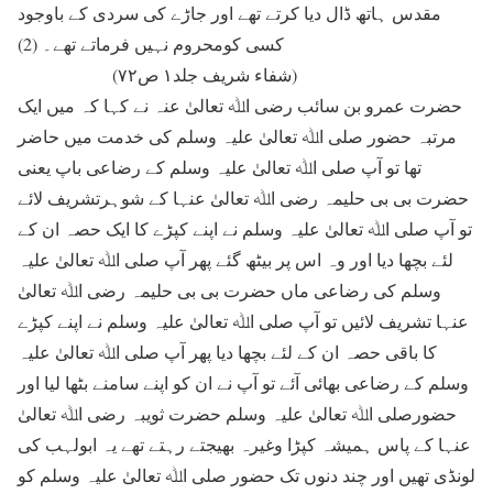
مقدس ہاتھ ڈال دیا کرتے تھے اور جاڑے کی سردی کے باوجود
کسی کومحروم نہیں فرماتے تھے۔ (2)
(شفاء شریف جلد۱ ص۷۲)
حضرت عمرو بن سائب رضی اﷲ تعالیٰ عنہ نے کہا کہ میں ایک
مرتبہ حضور صلی اﷲ تعالیٰ علیہ وسلم کی خدمت میں حاضر
تھا تو آپ صلی اﷲ تعالیٰ علیہ وسلم کے رضاعی باپ یعنی
حضرت بی بی حلیمہ رضی اﷲ تعالیٰ عنہا کے شوہرتشریف لائے
تو آپ صلی اﷲ تعالیٰ علیہ وسلم نے اپنے کپڑے کا ایک حصہ ان کے
لئے بچھا دیا اور وہ اس پر بیٹھ گئے پھر آپ صلی اﷲ تعالیٰ علیہ
وسلم کی رضاعی ماں حضرت بی بی حلیمہ رضی اﷲ تعالیٰ
عنہا تشریف لائیں تو آپ صلی اﷲ تعالیٰ علیہ وسلم نے اپنے کپڑے
کا باقی حصہ ان کے لئے بچھا دیا پھر آپ صلی اﷲ تعالیٰ علیہ
وسلم کے رضاعی بھائی آئے تو آپ نے ان کو اپنے سامنے بٹھا لیا اور
حضورصلی اﷲ تعالیٰ علیہ وسلم حضرت ثویبہ رضی اﷲ تعالیٰ
عنہا کے پاس ہمیشہ کپڑا وغیرہ بھیجتے رہتے تھے یہ ابولہب کی
لونڈی تھیں اور چند دنوں تک حضور صلی اﷲ تعالیٰ علیہ وسلم کو