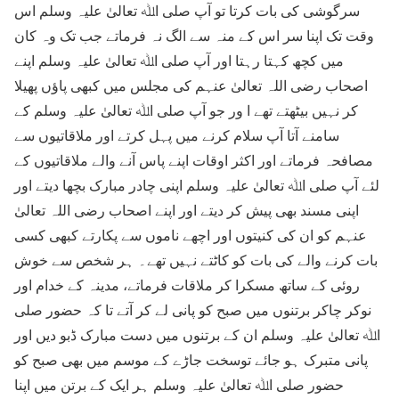
سرگوشی کی بات کرتا تو آپ صلی اﷲ تعالیٰ علیہ وسلم اس
وقت تک اپنا سر اس کے منہ سے الگ نہ فرماتے جب تک وہ کان
میں کچھ کہتا رہتا اور آپ صلی اﷲ تعالیٰ علیہ وسلم اپنے
اصحاب رضی اللہ تعالیٰ عنہم کی مجلس میں کبھی پاؤں پھیلا
کر نہیں بیٹھتے تھے ا ور جو آپ صلی اﷲ تعالیٰ علیہ وسلم کے
سامنے آتا آپ سلام کرنے میں پہل کرتے اور ملاقاتیوں سے
مصافحہ فرماتے اور اکثر اوقات اپنے پاس آنے والے ملاقاتیوں کے
لئے آپ صلی اﷲ تعالیٰ علیہ وسلم اپنی چادر مبارک بچھا دیتے اور
اپنی مسند بھی پیش کر دیتے اور اپنے اصحاب رضی اللہ تعالیٰ
عنہم کو ان کی کنیتوں اور اچھے ناموں سے پکارتے کبھی کسی
بات کرنے والے کی بات کو کاٹتے نہیں تھے۔ ہر شخص سے خوش
روئی کے ساتھ مسکرا کر ملاقات فرماتے، مدینہ کے خدام اور
نوکر چاکر برتنوں میں صبح کو پانی لے کر آتے تا کہ حضور صلی
اﷲ تعالیٰ علیہ وسلم ان کے برتنوں میں دست مبارک ڈبو دیں اور
پانی متبرک ہو جائے توسخت جاڑے کے موسم میں بھی صبح کو
حضور صلی اﷲ تعالیٰ علیہ وسلم ہر ایک کے برتن میں اپنا