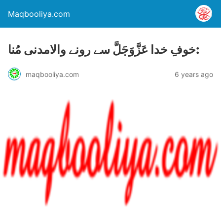
Maqbooliya.com
خوفِ خدا عَزَّوَجَلَّ سے رونے والامدنی مُنا:
maqbooliya.com
6 years ago