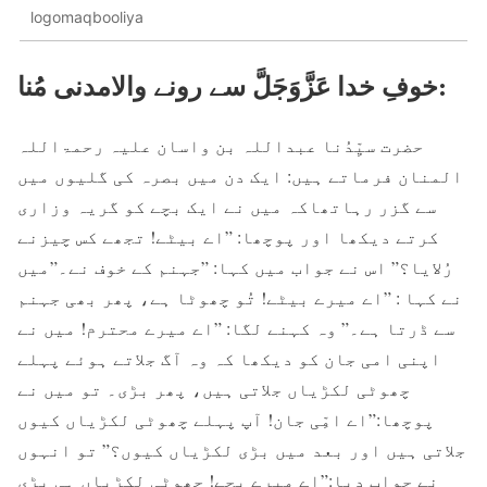
logomaqbooliya
خوفِ خدا عَزَّوَجَلَّ سے رونے والامدنی مُنا:
حضرت سیِّدُنا عبداللہ بن واسان علیہ رحمۃاللہ
المنان فرماتے ہیں: ایک دن میں بصرہ کی گلیوں میں
سے گزر رہاتھاکہ میں نے ایک بچے کو گریہ وزاری
کرتے دیکھا اور پوچھا: ”اے بیٹے! تجھے کس چیزنے
رُلایا؟” اس نے جواب میں کہا: ”جہنم کے خوف نے۔”میں
نے کہا : ”اے میرے بیٹے! تُو چھوٹا ہے، پھر بھی جہنم
سے ڈرتا ہے۔” وہ کہنے لگا: ”اے میرے محترم! میں نے
اپنی امی جان کو دیکھا کہ وہ آگ جلاتے ہوئے پہلے
چھوٹی لکڑیاں جلاتی ہیں، پھر بڑی۔ تو میں نے
پوچھا:”اے امِّی جان! آپ پہلے چھوٹی لکڑیاں کیوں
جلاتی ہیں اور بعد میں بڑی لکڑیاں کیوں؟” تو انہوں
نے جواب دیا:”اے میرے بچے! چھوٹی لکڑیاں ہی بڑی