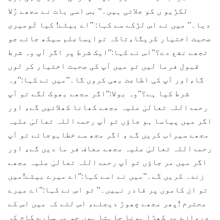
لکڑیو ں کو جلاتی ہیں۔” بس اسی بات نے مجھے رُلا
دیا۔” میں نے اس لڑکے سے کہا: ”اے بیٹے! کیا تُومیری
صحبت اختیار کریگا،تاکہ توایساعلم سیکھ جائے جو
تجھے نفع دے؟”اس نے کہا:”ایک شرط پر اگر آپ وہ شرط
قبول فرما لیں تو میں آپ کی صحبت اختیار کر لوں
گا،اور آپ کی اطاعت بھی کروں گا۔”میں نے کہا:”وہ
شرط کیا ہے؟”وہ بولا:”اگر مجھے بھوک لگے تو آپ
رحمۃاللہ تعالیٰ علیہ مجھے کھانا کھلائیں گے، اور
اگر میں پیاسا ہو جاؤں تو آپ رحمۃاللہ تعالیٰ علیہ
مجھے سیراب کریں گے ، اگر مجھ سے خطاہوجائے تو آپ
رحمۃاللہ تعالیٰ علیہ مجھے معاف فر ما دیں گے، اور
اگر میں مر جاؤں تو آپ رحمۃاللہ تعالیٰ علیہ مجھے
زندہ کریں گے۔”میں نے اسے کہا:”اے میرے بیٹے!میں
تو ان کاموں پر قادر نہیں۔” تو اس نے کہا:”اے میرے
محترم !پھر مجھے چھوڑ دیجئے، اس لئے کہ میں اس کے
دروازے پر کھڑا ہونا چاہتا ہوں جو یہ سارے کام کر