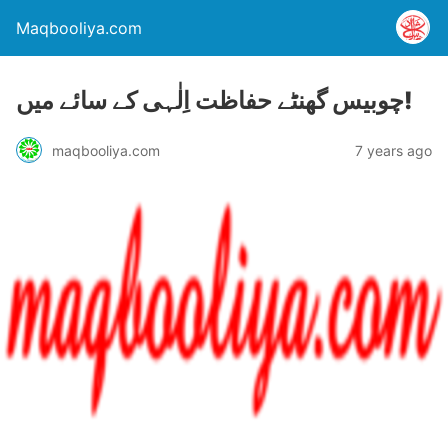
Maqbooliya.com
چوبیس گھنٹے حفاظت اِلٰہی کے سائے میں!
maqbooliya.com
7 years ago