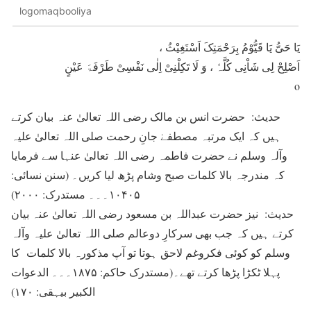
logomaqbooliya
یَا حَیُّ یَا قَیُّوْمُ بِرَحْمَتِکَ اَسْتَغِیْثُ ،
اَصْلِحْ لِی شَاْنِی کُلَّہٗ ، وَ لَا تَکِلْنِیْ اِلٰی نَفْسِیْ طَرْفَۃَ عَیْنٍ
o
حدیث: حضرت انس بن مالک رضی اللہ تعالیٰ عنہ بیان کرتے
ہیں کہ ایک مرتبہ مصطفےٰ جانِ رحمت صلی اللہ تعالیٰ علیہ
وآلہ وسلم نے حضرت فاطمہ رضی اللہ تعالیٰ عنہا سے فرمایا
کہ مندرجہ بالا کلمات صبح وشام پڑھ لیا کریں۔ (سنن نسائی:
۱۰۴۰۵۔۔۔ مستدرک: ۲۰۰۰)
حدیث: نیز حضرت عبداللہ بن مسعود رضی اللہ تعالیٰ عنہ بیان
کرتے ہیں کہ جب بھی سرکارِ دوعالم صلی اللہ تعالیٰ علیہ وآلہ
وسلم کو کوئی فکروغم لاحق ہوتا تو آپ مذکورہ بالا کلمات کا
پہلا ٹکڑا پڑھا کرتے تھے۔(مستدرک حاکم: ۱۸۷۵۔۔۔ الدعوات
الکبیر بیہقی: ۱۷۰)