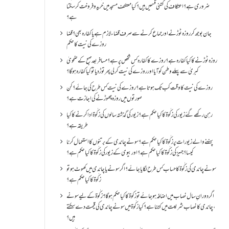
ضروری ہے؟اعتکاف کی کتنی قسمیں ہیں؟کیا معتکف مسجد میں خرید و فروخت کر سکتا
ہے؟
جان بوجھ کر روزہ ٹوڑنے اور جماع کرنے سے صرف قضاء لازم ہے یا کفارہ بھی؟ قضا
روزے کی نیت کا حکم
روزہ ٹوڑنے کا کیا کفارہ ہے؟روزے کا کفارہ کس شخص پر ہے؟ مسافر بعد صبح کے ضحویٰ
کبریٰ سے پہلے وطن کو آیا اور روزے کی نیت کر لی پھر توڑ دیا تو کیا کفارہ ہو گا؟
روزے کی نیت کا وقت کب تک ہوتا ہے؟ روزے کی نیت کس طرح کی جائے؟ کن
صورتوں میں روزہ چھوڑنے کی اجازت ہے؟
رہن رکھے گئے زیور کی زکٰوۃ کا کیا حکم ہے؟زیور کی گذشتہ سالوں کی زکٰوۃ ادا کرنے کا کیا
طریقہ ہے؟
پہننے والے زیورات پر زکٰوۃ کا کیا حکم ہے؟ سونے چاندی کے برتنوں کا استعمال کرنا
کیسا؟ جہیز کی زکٰوۃ کا کیا حکم ہے؟ اور بیوی کے زیور کی زکٰوۃ کا کیا حکم ہے؟
سونے چاندی کی زکٰوۃ کا حساب کس طرح لگایا جائے؟ اگر سونے یا چاندی میں کھوٹ ہو تو
زکٰوۃ کا کیا حکم ہے؟
اگر دورانِ سال نصاب میں اضافہ ہو جائے تو زکوۃ کا کیا حکم ہو گا؟ زکٰوۃ کے لیے سونے
،چاندی کا نصاب شریعت میں کتنا ہے؟ کیا زکٰوۃ میں سونے چاندی کی قیمت دے سکتے
ہیں؟