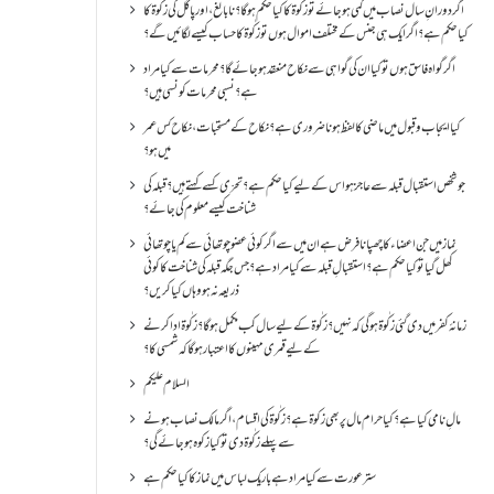
اگر دورانِ سال نصاب میں کمی ہو جائے تو زکٰوۃ کا کیا حکم ہو گا؟ نا بالغ ، اور پاگل کی زکٰوۃ کا
کیا حکم ہے؟ اگر ایک ہی جنس کے مختلف اموال ہوں تو زکٰوۃ کا حساب کیسے لگائیں گے؟
اگر گواہ فاسق ہوں تو کیا ان کی گواہی سے نکاح منعقد ہو جائے گا؟ محرمات سے کیا مراد
ہے؟ نسبی محرمات کونسی ہیں؟
کیا ایجاب و قبول میں ماضی کا لفظ ہونا ضروری ہے؟ نکاح کے مستحبات، نکاح کس عمر
میں ہو؟
جو شخص استقبال قبلہ سے عاجز ہو اس کے لیے کیا حکم ہے؟ تحرّی کسے کہتے ہیں؟ قبلہ کی
شناخت کیسے معلوم کی جائے؟
نماز میں جن اعضاء کا چھپانا فرض ہے ان میں سے اگر کوئی عضو چوتھائی سے کم یا چوتھائی
کھل گیا تو کیا حکم ہے؟استقبالِ قبلہ سے کیا مراد ہے؟جس جگہ قبلہ کی شناخت کا کوئی
ذریعہ نہ ہو وہاں کیا کریں؟
زمانۂ کفر میں دی گئی زکٰوۃ ہو گی کہ نہیں؟زکٰوۃ کے لیے سال کب مکمل ہو گا؟زکٰوۃ ادا کرنے
کے لیے قمری مہینوں کا اعتبار ہو گا کہ شمسی کا؟
السلام علیکم
مالِ نامی کیا ہے؟ کیا حرام مال پر بھی زکوۃ ہے؟ زکٰوۃ کی اقسام ،اگر مالک نصاب ہونے
سے پہلے زکٰوۃ دی تو کیا زکوه ہو جائےگی؟
ستر عورت سے کیا مراد ہے باریک لباس میں نماز کا کیا حکم ہے