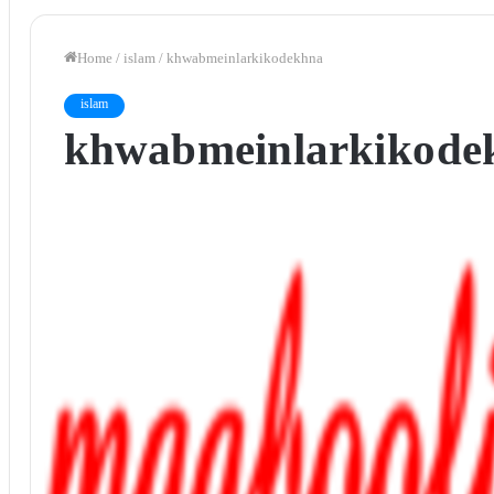
Home
/
islam
/
khwab mein larki ko dekhna
islam
khwab mein larki ko d