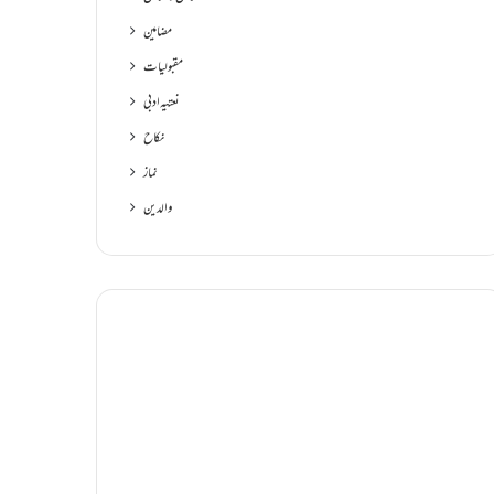
مضامین
مقبولیات
نعتیہ ادبی
نکاح
نماز
والدین