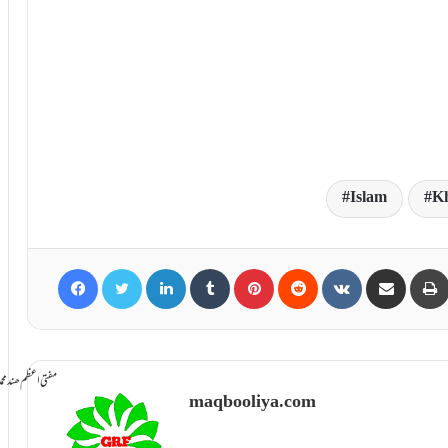
Islam
Kh
Facebook
Twitter
LinkedIn
Tumblr
Pinterest
Reddit
VKontakte
Share via Email
سامانِ بخشش ti Azam Hind Muhammad Mustafa Raza
maqbooliya.com