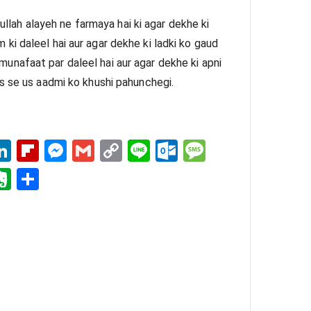
llah alayeh ne farmaya hai ki agar dekhe ki 
m ki daleel hai aur agar dekhe ki ladki ko gaud 
 munafaat par daleel hai aur agar dekhe ki apni 
i us se us aadmi ko khushi pahunchegi.
i
Li
Fl
M
G
C
Li
O
M
t
nk
ip
es
m
op
ne
ut
es
i
E
S
r
ed
bo
se
ail
y
lo
sa
e
ve
ha
s
In
ar
ng
Li
ok
ge
rn
re
d
er
nk
.c
ot
o
e
m