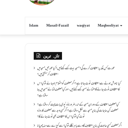
Islam
Masail-Fazail
waqiyat
Maqbooliyat
تازہ ترین
عورت کس جگہ پر اعتکاف کرے گی؟مسجد بیت کسے کہتے ہیں؟کیا عورتیں مسجد میں
اعتکاف کر سکتی ہیں؟
کیا بیہوش ہونے سے اعتکاف ٹوٹ جاتا ہے؟ اگر معتکف کو احتلام ہو جائے تو کیا اس
کا اعتکاف ٹوٹ جائے گا؟فنائے مسجد کسے کہتے ہیں ، اور کیا معتکف فنائے مسجد میں جا
سکتا ہے؟
کیا معتکف اعتکاف کے دوران مسجد کے اندر ضرورتاً دنیوی بات چیت کر سکتا ہے؟
معتکف کن حاجات کی بنا پر مسجد سے نکل سکتا ہے؟ اگر کسی وجہ سے معتکف کا روزہ
ٹوٹ گیا تو کیا اس کا اعتکاف بھی ٹوٹ جائے گا؟
اگر معتکف کسی حاجت کی بنا پر اعتکاف گاہ سے باہر نکلے تو کیا اسے کپڑے سے منہ چھپانا