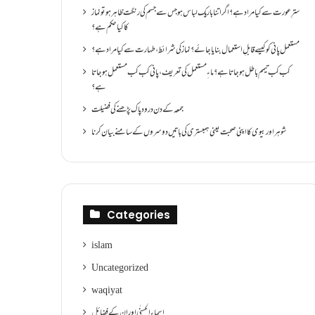
سترِ عورت سے کیا مراد ہے؟اگر اتنا باریک لباس ہو جس سے جسم کی رنگت ظاہر ہو تو نماز
کا کیا حکم ہے؟
مستعمل پانی کو کیسے قابلِ استعمال بنایا جائے؟ نماز کی شرائط ،طہارت سے کیا مراد ہے؟
کب کب تیمم باطل ہو جاتا ہے؟ ماءِ مستعمل کی تعریف ،پانی کب کب مستعمل ہو جاتا
ہے؟
جمعہ کے دن درود پاک پڑھنے کی فضیلت
شوہر اور بیوی کا اپنی صحبت یعنی ہمبستری کی باتیں دوسروں کے سامنے بیان کرنا
Categories
islam
Uncategorized
waqiyat
اسماءالحسنٰی اور ان کے فضائل