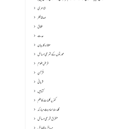
شاعری
صدقۂ فطر
طلاق
عدت
عقائد کا بیان
عورتوں کے شرعی مسائل
فرض علوم
قُرآنِ
قربانی
کتابیں
کفریہ کلمات کا علم
گلدستۂ احادیثِ مبارکہ
متفرق شرعی مسائل
مسائل و فضائل