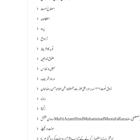
اصلاح اُمت
اعتکاف
پردہ
تراویح
توبہ کا طریقہ
حقوقِ ذوجین
حیض و نفاس
درود شریف
ذَوقِ نَعت ۱۳۲۶ھ برادرِ اعلیٰ حضرت شہنشاہِ سخن مولانا حسن رضا خان
روزہ
زکٰوۃ
Muf مفتی اعظم ھند محمد مصطفیٰ رضا
سنت وظیفے
سوشل میڈیا استعمال کرنے کے آداب (قرآن و سنت کی روشنی میں)