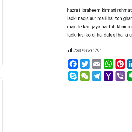
hazrat ibraheem kirmani rahmatu
ladki naqis aur maili hai toh gha
main le kar gaya hai toh khair o
ladki kisi ko di hai daleel hai k
Post Views:
704
Fa
T
E
W
P
ce
wi
m
ha
n
S
W
Te
Y
V
bo
tte
ail
ts
e
ky
e
le
ah
b
ok
r
A
e
pe
C
gr
oo
r
pp
t
ha
a
M
t
m
ail