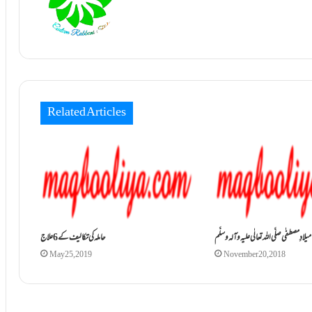
Related Articles
میلادِ مصطفٰی صلَّی اللہ تعالٰی علیہ وآلہ وسلَّم
حاملہ کی تکالیف کے 6علاج
May 25, 2019
November 20, 2018