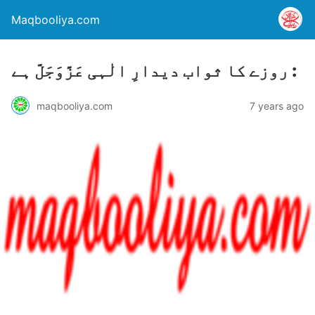
Maqbooliya.com
روزے کا ثواب دیدارِ الٰہی عَزَّوَجَلَّ ہے :
maqbooliya.com
7 years ago