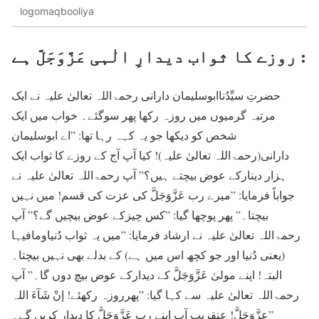
logomaqbooliya
روزے کا ثواب دیدارِ الٰہی عَزَّوَجَلَّ ہے :
حضرتِ سیِّدُناابوسلیمان دارانی رحمۃاللہ تعالیٰ علیہ نے ایک
مرتبہ گرمیوں میں روزہ رکھا پھر سوگئے۔ خواب میں ایک
شخص کو دیکھا جو یہ کہہ رہا تھا: ”اے ابوسلیمان
دارانی(رحمۃاللہ تعالیٰ علیہ)! کیا آپ آج کے روزے کا ثواب ایک
ہزار دینارکے عوض بیچتے ہیں؟” آپ رحمۃاللہ تعالیٰ علیہ نے
جواباً فرمایا: ”میرے رب عَزَّوَجَلَّ کی عزت کی قسم! میں نہیں
بیچتا۔” پھر پوچھا گیا: ”کس چیزکے عوض بیچیں گے؟” آپ
رحمۃاللہ تعالیٰ علیہ نے ارشاد فرمایا: ”میں یہ ثواب دُنیاومافیہا
(یعنی دُنیا اور جو کچھ اس میں ہے) کے بدلے بھی نہیں بیچتا۔
البتہ! اپنے مولیٰ عَزَّوَجَلَّ کے دیدارکے عوض بیچ دوں گا۔” آپ
رحمۃاللہ تعالیٰ علیہ سے کہا گیا: ”پھرروزہ رکھئے! إنْ شَآءَ اللہ
عزَّوَجَلَّ! عنقریب آپ اپنے رب عَزَّوَجَلَّ کا دیدار کریں گے۔”