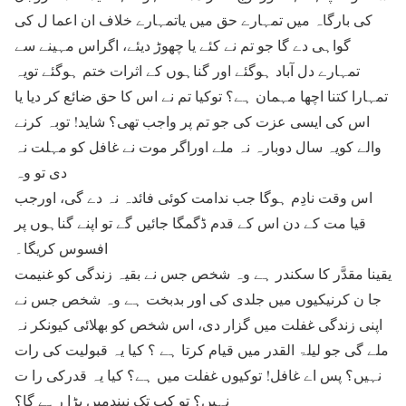
کی بارگاہ میں تمہارے حق میں یاتمہارے خلاف ان اعما ل کی
گواہی دے گا جو تم نے کئے یا چھوڑ دیئے، اگراس مہینے سے
تمہارے دل آباد ہوگئے اور گناہوں کے اثرات ختم ہوگئے تویہ
تمہارا کتنا اچھا مہمان ہے؟ توکیا تم نے اس کا حق ضائع کر دیا یا
اس کی ایسی عزت کی جو تم پر واجب تھی؟ شاید! توبہ کرنے
والے کویہ سال دوبارہ نہ ملے اوراگر موت نے غافل کو مہلت نہ
دی تو وہ
اس وقت نادِم ہوگا جب ندامت کوئی فائدہ نہ دے گی، اورجب
قیا مت کے دن اس کے قدم ڈگمگا جائیں گے تو اپنے گناہوں پر
افسوس کریگا۔
یقینا مقدَّر کا سکندر ہے وہ شخص جس نے بقیہ زندگی کو غنیمت
جا ن کرنیکیوں میں جلدی کی اور بدبخت ہے وہ شخص جس نے
اپنی زندگی غفلت میں گزار دی، اس شخص کو بھلائی کیونکر نہ
ملے گی جو لیلۃ القدر میں قیام کرتا ہے ؟ کیا یہ قبولیت کی رات
نہیں؟ پس اے غافل! توکیوں غفلت میں ہے؟ کیا یہ قدرکی را ت
نہیں؟ تو کب تک نیندمیں پڑا رہے گا؟