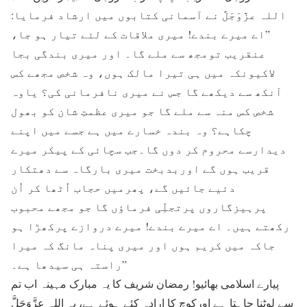
اللہ عزَّوَجَلَّ نے آسمانی کتابوں میں ارشاد فرمایا:
”اے میرے بندے! میری ملاقات کے لئے تیار ہو جا،
عنقریب تومجھ سے ملے گا۔ اور میری بندگی بجا
لاکیونکہ میں ہی تیرا مالک ہوں، وہ شخص مجھے کس
آنکھ سے دیکھے گا جس نے میری نافرمانی کی؟ یاوہ
شخص کس منہ سے ملے گا جو میری عظمتِ شان کو بھول
چکاہے؟ وہ بندہ خسارے میں ہے جسے میں اپنے
دیدارسے محروم کر دوں گا۔جب سچائی کے پیکر میرے
قریب ہوں گے اوربدبخت میری بارگاہ سے دھتکار
دئیے جائیں گے، پھرمیں حجاب اُٹھا کر اُن
پرہیزگاروں پرتجلِّی فرماؤں گا جو مجھے محبوب
رکھتے ہیں۔ اے میرے بندے! میرے دروازے پرکھڑا ہو
جاکہ میں کریم ہوں اور میری پناہ مانگ کہ میرا
راستہ ہی سیدھا ہے۔”
پیارے اسلامی بھائیو! رمضان شریف کا یہ مبارک مہینہ اب تم
سے لوٹنا چاہتا ہے اورکوچ کا ارادہ کئے ہوئے ہے، یہ اللہ عزَّوَجَلَّ