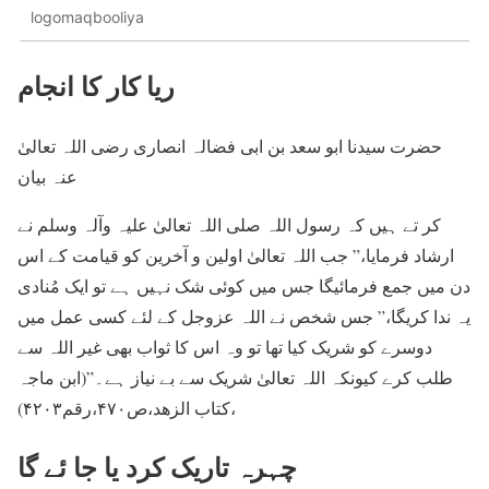
logomaqbooliya
ریا کار کا انجام
حضرت سیدنا ابو سعد بن ابی فضالہ انصاری رضی اللہ تعالیٰ
عنہ بیان
کر تے ہیں کہ رسول اللہ صلی اللہ تعالیٰ علیہ وآلہ وسلم نے
ارشاد فرمایا،” جب اللہ تعالیٰ اولین و آخرین کو قیامت کے اس
دن میں جمع فرمائیگا جس میں کوئی شک نہیں ہے تو ایک مُنادی
یہ ندا کریگا،” جس شخص نے اللہ عزوجل کے لئے کسی عمل میں
دوسرے کو شریک کیا تھا تو وہ اس کا ثواب بھی غیر اللہ سے
طلب کرے کیونکہ اللہ تعالیٰ شریک سے بے نیاز ہے۔”(ابن ماجہ
،کتاب الزھد،ص۴۷۰،رقم۴۲۰۳)
چہرہ تاریک کرد یا جا ئے گا