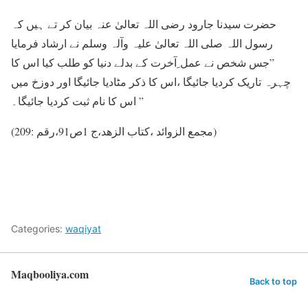
حضرت سیدنا جارود رضی اللہ تعالیٰ عنہ بیان کر تے ہیں کہ
رسول اللہ صلی اللہ تعالیٰ علیہ وآلہ وسلم نے ارشاد فرمایا
”جس شخص نے عمل ِآخرت کے بدلے دنیا کو طلب کیا اس کا
چہرہ تاریک کردیا جائیگا ،اس کا ذکر مٹادیا جائیگا اور دوزخ میں
اس کا نام ثبت کردیا جائیگا۔ ”
(مجمع الزوائد ،کتاب الزھد،ج 1ص91،رقم :209)
Categories:
waqiyat
Maqbooliya.com
Back to top