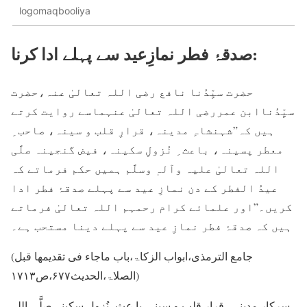
logomaqbooliya
صدقۂ فطر نمازِعید سے پہلے ادا کرنا:
حضرت سیِّدُنا نافع رضی اللہ تعالیٰ عنہ،حضرت
سیِّدُناابن عمررضی اللہ تعالیٰ عنہماسے روایت کرتے
ہیں کہ”شہنشاہِ مدینہ، قرارِ قلب و سینہ، صاحب ِ
معطر پسینہ، باعث ِ نُزولِ سکینہ، فیض گنجینہ صلَّی
اللہ تعالیٰ علیہ وآلہٖ وسلَّم ہمیں حکم فرماتے کہ
عیدُ الفطر کے دن نمازِ عید سے پہلے صدقۂ فطر ادا
کریں۔”اور علمائے کرام رحمہم اللہ تعالیٰ فرماتے
ہیں کہ صدقۂ فطر نمازِ عید سے پہلے دینا مستحب ہے۔
(جامع الترمذی،ابواب الزکاۃ،باب ماجاء فی تقدیمھا قبل
الصلاۃ،الحدیث۶۷۷،ص۱۷۱۳)
سرکارِ مدینہ ، قرارِ قلب و سینہ ،با عث ِ نُزولِ سکینہ صلَّی اللہ