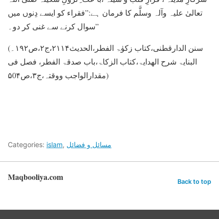
تعالیٰ علیہ وآلہ وسلَّم کا فرمان ہے:”فقراء کو ایسے دِنوں میں
سوال کرنے سے غنی کر دو۔”
(سنن الدارقطنی،کتاب زکوٰۃ الفطر،الحدیث۲۱۱۴،ج۲،ص۱۹۲۔
البنایۃ شرح الھدایۃ،کتاب الزکاۃ،باب صدقۃ الفطر، فصل فی
مقدارالواجب ووقتہ،ج۳،ص۵0۴)
مسائل و فضائل
,
islam
Categories:
Maqbooliya.com
Back to top