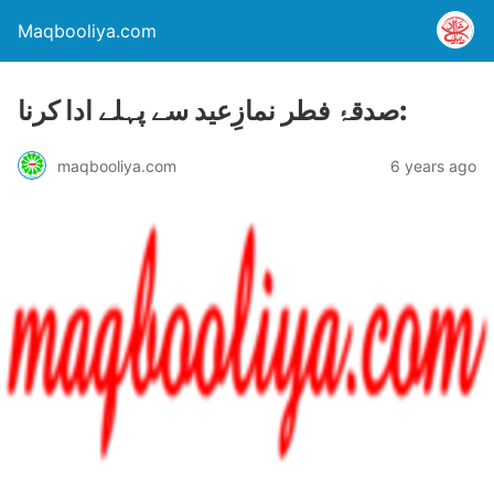
Maqbooliya.com
صدقۂ فطر نمازِعید سے پہلے ادا کرنا:
maqbooliya.com
6 years ago