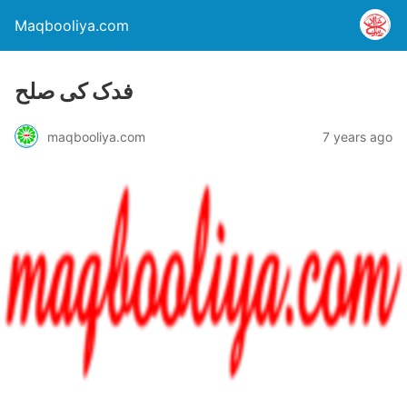
Maqbooliya.com
فدک کی صلح
maqbooliya.com
7 years ago