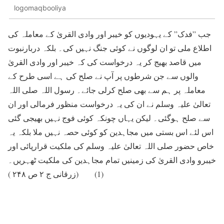
logomaqbooliya
جب ”فدک” کے یہودیوں کو خیبر اور وادی القریٰ کے معاملہ کی
اطلاع ملی تو ان لوگوں نے کوئی جنگ نہیں کی۔ بلکہ دربارنبوت
میں قاصد بھیج کر یہ درخواست کی کہ خیبر اور وادی القریٰ
والوں سے جن شرطوں پر آپ نے صلح کی ہے اسی طرح کے
معاملہ پر ہم سے بھی صلح کرلی جائے۔ رسول اللہ صلی اللہ
تعالیٰ علیہ وسلم نے ان کی یہ درخواست منظور فرمالی اور ان
سے صلح ہوگئی۔ لیکن یہاں چونکہ کوئی فوج نہیں بھیجی گئی
اس لئے اس بستی میں مجاہدین کو کوئی حصہ نہیں ملا بلکہ یہ
خاص حضور صلی اللہ تعالیٰ علیہ وسلم کی ملکیت قرارپائی اور
خیبرو وادی القریٰ کی زمینیں تمام مجاہدین کی ملکیت ٹھہریں۔
(1) (زرقانی ج ۲ ص ۲۴۸ )