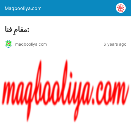
Maqbooliya.com
مقامِ فنا:
maqbooliya.com
6 years ago