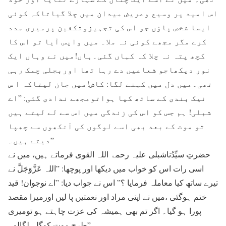
اس امید پر وسیع وعریض میدان میں چلا گیاتاکہ کوئی
ایسا شخص پاؤں جو اس کی تجہیزوتکفین پرمیری مدد
کرے مگر مجھے کوئی نہ ملا۔ میں واپس آیا تو اس کا
کچھ پتہ نہ چلا کہ کہاں گئی۔ہاں!میں نے وہاں ایک
نور دیکھاجو شعاعیں دے رہا تھا اوربجلی چمک رہی
تھی۔میں دل میں کہنے لگا: کاش!میں جان لیتاکہ ا س
نیک بندی کے ساتھ کیا ہواتومجھے ندادی گئی: ”اے
شبلی! ہم جس کو اس کی زندگی میں اس سے لے لیتے ہیں
تو موت کے بعد بھی اسے لوگوں کی آنکھوں سے چھپا
دیتے ہیں۔”
حضرتِ سیِّدُناشبلی علیہ رحمۃ اللہ القوی فرماتے ہیں، میں نے
اسی رات اس کو خواب میں دیکھا اور پوچھا: ”اللہ عَزَّوَجَلَّ نے
تیرے ساتھ کیا معاملہ فرمایا ؟” اس نے جواب دیا: ”اے نوجوان! قید
ختم ہوگئی ،میں نے اپنی مراد اور نعمتیں پا لیں اورمیرا مقصد
پورا ہو گیا۔ اگر تم بھی ہمیشہ کی عزت چاہتے ہو تومیری
طرح موت کوگلے لگالو۔”