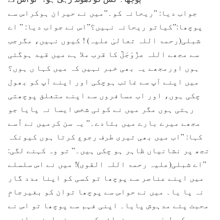
جواب دیا: ”ریحانہ کو۔”میں نے حیران ہوکراس سے
پوچھا:”کیاتو ریحانہ نہیں؟”اس نے جواب دیا: ” اے
شبلی(رحمۃ اللہ تعالیٰ علیہ) ! کیوں نہیں، مگرجب
سے مجھے اللہ عزَّوَجَلَّ کا قرب ملا ہے میں قید ہوگئی
ہوں اورمجھے یہ بھی خبر نہیں کہ میں کہا ں ہوں؟
میں اپنے آپ سے غائب ہوچکی اور اپنے آپ کو بھول
چکی ہوں، اور اب مسافروں سے اپنے متعلق پوچھتی
رہتی ہوں مگر میں نے کوئی شخص ایسا نہ پایا جو
مجھے میرے بارے ميں بتادے۔” یہ سن کرمیں نے اُسے
کہا: ”اب میں بھی تیری طرف رجوع کرتا ہوں کیونکہ
تجھ پر نشانیاں ظاہر ہو چکی ہیں۔” تو وہ کہنے لگی:
”اے شبلی(علیہ رحمۃ اللہ القوی)! میں نے اس سلسلے
میں اپنے عناصر سے پوچھا تو کسی کو اپنا مدد گار
نہ پا یا۔ میں نے حواس سے پوچھا توان کو بغیرجامِ
محبت پئے مدہوش پایا۔ اپنی فہم سے پوچھا تو اس نے
وہم کی طرف میری رہنمائی کی۔میں نے اپنے راز سے