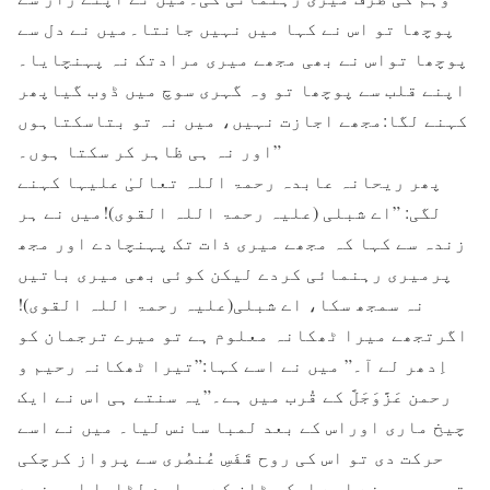
پوچھا تو اس نے کہا میں نہیں جانتا۔میں نے دل سے
پوچھا تواس نے بھی مجھے میری مرادتک نہ پہنچایا۔
اپنے قلب سے پوچھا تو وہ گہری سوچ میں ڈوب گیاپھر
کہنے لگا:مجھے اجازت نہیں، میں نہ تو بتاسکتاہوں
اور نہ ہی ظاہر کر سکتا ہوں۔”
پھر ریحانہ عابدہ رحمۃ اللہ تعالیٰ علیہا کہنے
لگی: ”اے شبلی (علیہ رحمۃ اللہ القوی)!میں نے ہر
زندہ سے کہا کہ مجھے میری ذات تک پہنچادے اور مجھ
پرمیری رہنمائی کردے لیکن کوئی بھی میری باتیں
نہ سمجھ سکا، اے شبلی(علیہ رحمۃ اللہ القوی)!
اگرتجھے میرا ٹھکانہ معلوم ہے تو میرے ترجمان کو
اِدھر لے آ۔” میں نے اسے کہا:”تیرا ٹھکانہ رحیم و
رحمن عَزَّوَجَلَّ کے قُرب میں ہے۔”یہ سنتے ہی اس نے ایک
چیخ ماری اوراس کے بعد لمبا سانس لیا۔ میں نے اسے
حرکت دی تو اس کی روح قَفَسِ عُنصُری سے پرواز کرچکی
تھی۔ میں نے اسے ایک چٹان کے سہارے لٹایا اور خود