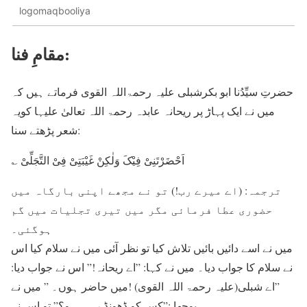
logomaqbooliya
مقامِ فنا:
حضرتِ سیِّدُنا ابو بکرشبلی علیہ رحمۃاللہ القوی فرماتے ہیں کہ
میں نے ایک پہاڑ پر ریحانہ عابدہ رحمۃ اللہ تعالیٰ علیہا کویہ
شعر پڑھتے سنا:
؎ اَحْضَرْتَنِیْ فِیْکَ وَلٰکِنْ غَیْبَتِیْ فِیْ التَّجَلِّیْ
ترجمہ: (اے میرے رب!) تو نے مجھے اپنی بارگاہ میں
حضوری عطا فرمائی مگر میں تیری تجلیات میں گم
ہوگئی۔
میں نے اسے دائیں بائیں تلاش کیا تو نظر آئی میں نے سلام کیا اس
نے سلام کا جواب دیا۔ میں نے کہا: ”اے ریحانہ!” اس نے جواب دیا:
”اے شبلی(علیہ رحمۃ اللہ القوی) !میں حاضر ہوں۔ ” میں نے
پوچھا :”کس کو ڈھونڈ رہی ہو؟” تو اس نے