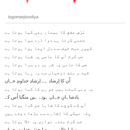
logomaqbooliya
مَرَضِ عشق کا بیمار بھی کیا ہوتا ہے
جتنی کرتا ہے دوا دَرد سوا ہوتا ہے
کیوں عبث خوف سے دل اپنا ہوا ہوتا ہے
جب کرم آپ کا عاصی پہ شہا ہوتا ہے
جس کا حامی وہ شہِ ہر دو سرا ہوتا ہے
قید و بندِ دوجہاں سے وہ رِہا ہوتا ہے
اُن کا اِرشاد ہے اِرشادِ خداوندِ جہاں
یہ وہی کہتے ہیں جو رب کا کہا ہوتا ہے
بادشاہانِ جہاں ہوتے ہیں منگتا اُس کے
آپ کے کوچے کا شاہا جو گدا ہوتا ہے
پلہ نیکی کا اِشارے سے بڑھا دیتے ہیں
جب کرم بندہ نوازی پہ تلا ہوتا ہے
سارا عالم ہے رضا جوئے خداوند ِ جہاں