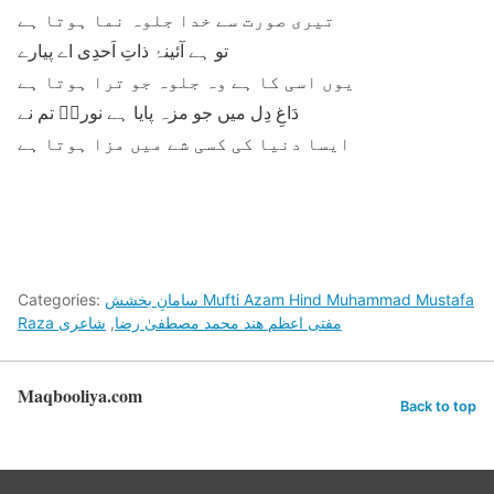
تیری صورت سے خدا جلوہ نما ہوتا ہے
تو ہے آئینۂ ذاتِ اَحدِی اے پیارے
یوں اسی کا ہے وہ جلوہ جو ترا ہوتا ہے
دَاغِ دِل میں جو مزہ پایا ہے نوریؔ تم نے
ایسا دنیا کی کسی شے میں مزا ہوتا ہے
سامانِ بخشش Mufti Azam Hind Muhammad Mustafa
Categories:
Raza مفتی اعظم ھند محمد مصطفیٰ رضا
,
شاعری
Maqbooliya.com
Back to top