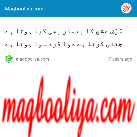
Maqbooliya.com
مَرَضِ عشق کا بیمار بھی کیا ہوتا ہے
جتنی کرتا ہے دوا دَرد سوا ہوتا ہے
maqbooliya.com
7 years ago