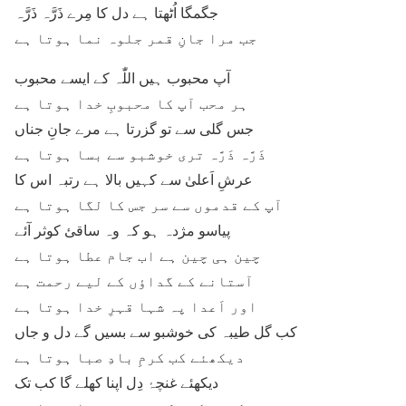
جگمگا اُٹھتا ہے دل کا مِرے ذَرَّہ ذَرَّہ
جب مرا جانِ قمر جلوہ نما ہوتا ہے
آپ محبوب ہیں اللّٰہ کے ایسے محبوب
ہر محب آپ کا محبوبِ خدا ہوتا ہے
جس گلی سے تو گزرتا ہے مرے جانِ جناں
ذَرَّہ ذَرَّہ تری خوشبو سے بسا ہوتا ہے
عرشِ اَعلیٰ سے کہیں بالا ہے رتبہ اس کا
آپ کے قدموں سے سر جس کا لگا ہوتا ہے
پیاسو مژدہ ہو کہ وہ ساقیٔ کوثر آئے
چین ہی چین ہے اب جام عطا ہوتا ہے
آستانے کے گداؤں کے لیے رحمت ہے
اور اَعدا پہ شہا قہرِ خدا ہوتا ہے
کب گل طیبہ کی خوشبو سے بسیں گے دل و جاں
دیکھئے کب کرمِ بادِ صبا ہوتا ہے
دیکھئے غنچۂ دِل اپنا کھلے گا کب تک