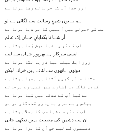
اور خدا آپ کا جویائے رضا ہوتا ہے
ہم نے یوں شمعِ رِسالت سے لگائی ہے لو
سب کی جھولی میں اُنہیں کا تو دِیا ہوتا ہے
اَز شہا تا بگدایانِ جہاں اِک عالم
آپ کے دَر پہ شہا عرض رَسا ہوتا ہے
ایسی سرکار ہے بھرپور جہاں سے لینے
روز ایک میلہ نیا دَر پہ لگا ہوتا ہے
دونوں ہاتھوں سے لٹاتے ہیں خزانہ لیکن
جتنا خالی کریں اُتنا ہی بھرا ہوتا ہے
کردہ ناکردہ اِشارے میں تمہارے ہوجائے
بے کیا آپ کے صدقہ میں کیا ہوتا ہے
بیکس و بے بس و بے یارو مَددگار جو ہو
آپ کے دَر سے شہا سب کا بھلا ہوتا ہے
ان سے دشمن کی مصیبت نہیں دیکھی جاتی
دشمنوں کے لیے جی اُن کا برا ہوتا ہے