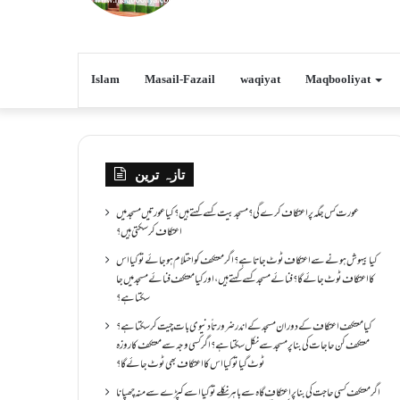
Islam
Masail-Fazail
waqiyat
Maqbooliyat
تازہ ترین
عورت کس جگہ پر اعتکاف کرے گی؟مسجد بیت کسے کہتے ہیں؟کیا عورتیں مسجد میں
اعتکاف کر سکتی ہیں؟
کیا بیہوش ہونے سے اعتکاف ٹوٹ جاتا ہے؟ اگر معتکف کو احتلام ہو جائے تو کیا اس
کا اعتکاف ٹوٹ جائے گا؟فنائے مسجد کسے کہتے ہیں ، اور کیا معتکف فنائے مسجد میں جا
سکتا ہے؟
کیا معتکف اعتکاف کے دوران مسجد کے اندر ضرورتاً دنیوی بات چیت کر سکتا ہے؟
معتکف کن حاجات کی بنا پر مسجد سے نکل سکتا ہے؟ اگر کسی وجہ سے معتکف کا روزہ
ٹوٹ گیا تو کیا اس کا اعتکاف بھی ٹوٹ جائے گا؟
اگر معتکف کسی حاجت کی بنا پر اعتکاف گاہ سے باہر نکلے تو کیا اسے کپڑے سے منہ چھپانا