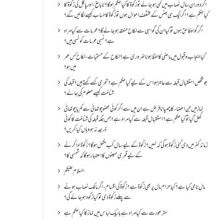
اگر دورانِ سال نصاب میں کمی ہو جائے تو زکٰوۃ کا کیا حکم ہو گا؟ نا بالغ ، اور پاگل کی زکٰوۃ کا
کیا حکم ہے؟ اگر ایک ہی جنس کے مختلف اموال ہوں تو زکٰوۃ کا حساب کیسے لگائیں گے؟
اگر گواہ فاسق ہوں تو کیا ان کی گواہی سے نکاح منعقد ہو جائے گا؟ محرمات سے کیا مراد
ہے؟ نسبی محرمات کونسی ہیں؟
کیا ایجاب و قبول میں ماضی کا لفظ ہونا ضروری ہے؟ نکاح کے مستحبات، نکاح کس عمر
میں ہو؟
جو شخص استقبال قبلہ سے عاجز ہو اس کے لیے کیا حکم ہے؟ تحرّی کسے کہتے ہیں؟ قبلہ کی
شناخت کیسے معلوم کی جائے؟
نماز میں جن اعضاء کا چھپانا فرض ہے ان میں سے اگر کوئی عضو چوتھائی سے کم یا چوتھائی
کھل گیا تو کیا حکم ہے؟استقبالِ قبلہ سے کیا مراد ہے؟جس جگہ قبلہ کی شناخت کا کوئی
ذریعہ نہ ہو وہاں کیا کریں؟
زمانۂ کفر میں دی گئی زکٰوۃ ہو گی کہ نہیں؟زکٰوۃ کے لیے سال کب مکمل ہو گا؟زکٰوۃ ادا کرنے
کے لیے قمری مہینوں کا اعتبار ہو گا کہ شمسی کا؟
السلام علیکم
مالِ نامی کیا ہے؟ کیا حرام مال پر بھی زکوۃ ہے؟ زکٰوۃ کی اقسام ،اگر مالک نصاب ہونے
سے پہلے زکٰوۃ دی تو کیا زکوه ہو جائےگی؟
ستر عورت سے کیا مراد ہے باریک لباس میں نماز کا کیا حکم ہے