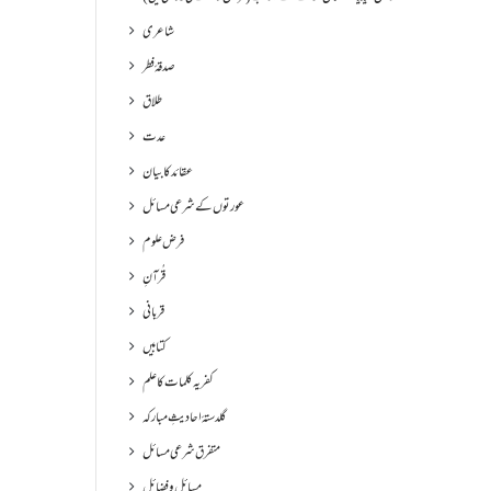
شاعری
صدقۂ فطر
طلاق
عدت
عقائد کا بیان
عورتوں کے شرعی مسائل
فرض علوم
قُرآنِ
قربانی
کتابیں
کفریہ کلمات کا علم
گلدستۂ احادیثِ مبارکہ
متفرق شرعی مسائل
مسائل و فضائل