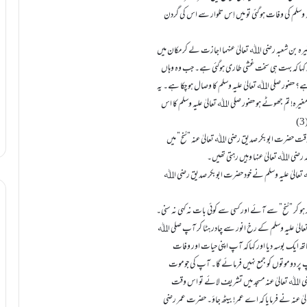
 وسلم کی وفات ہو گئی تو میں اِس تلوار سے اس کی گردن
ہ بن شعبہ رضی اﷲ تعالیٰ عنہما اجازت لے کر مکان میں
ر کہا کہ بہت ہی سخت غشی طاری ہوگئی ہے۔ جب وہ وہاں
ے؟ حضور صلی اﷲ تعالیٰ علیہ وسلم کا وصال ہو چکا ہے۔ یہ
ہ! تم جھوٹے ہو حضور صلی اﷲ تعالیٰ علیہ وسلم کا اس
ت حضرت ابوبکر صدیق رضی اﷲ تعالیٰ عنہ ”سُنح” میں
 اﷲ تعالیٰ علیہ وسلم نے خود حضرت ابوبکر صدیق رضی اﷲ
 کر ”سُنح” سے آئے اور کسی سے کوئی بات نہ کہی نہ سنی۔
لیٰ علیہ وسلم کے رخ انور سے چادر ہٹا کر آپ صلی اﷲ
ھ ایک بوسہ دیا اور کہاکہ آپ اپنی حیات اور وفات
پر دو موتوں کو جمع نہیں فرمائے گا۔ آپ کی جو موت
 اﷲ تعالیٰ عنہ مسجد میں تشریف لائے تو اس وقت
ٰ عنہ نے فرمایا کہ اے عمر! بیٹھ جاؤ۔ حضرت عمر رضی