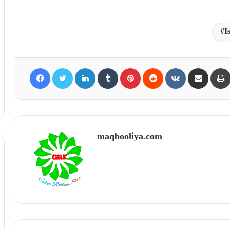
I
Facebook
Twitter
LinkedIn
Tumblr
Pinterest
Reddit
VKontakte
Share via Email
maqbooliya.com