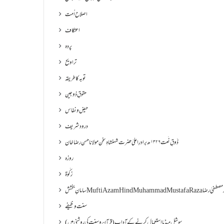
اصلاح اُمت
اعتکاف
پردہ
تراویح
توبہ کا طریقہ
حقوقِ ذوجین
حیض و نفاس
درود شریف
ذَوقِ نَعت ۱۳۲۶ھ برادرِ اعلیٰ حضرت شہنشاہِ سخن مولانا حسن رضا خان
روزہ
زکٰوۃ
Muf مفتی اعظم ھند محمد مصطفیٰ رضا
سنت وظیفے
سوشل میڈیا استعمال کرنے کے آداب (قرآن و سنت کی روشنی میں)