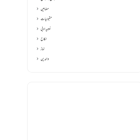
مضامین
مقبولیات
نعتیہ ادبی
نکاح
نماز
والدین