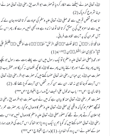
اﷲ تعالیٰ عنہ نے بیٹھنے سے انکار کر دیا تو حضرت ابوبکر صدیق رضی اﷲ تعالیٰ عنہ نے ان
دینا شروع کر دیاکہ (2)
اما بعد! جو شخص تم میں سے محمد صلی اﷲ تعالیٰ علیہ وسلم کی عبادت کرتا تھا وہ جان لے کہ مح
میں سے خدا عزوجل کی پرستش کرتا تھا تو خدا زندہ ہے وہ کبھی نہیں مرے گا۔پھر اس ک
آل عمران کی یہ آیت تلاوت فرمائی۔
وَمَا مُحَمَّدٌ اِلَّا رَسُوۡلٌ ۚ قَدْ خَلَتْ مِنۡ قَبْلِہِ الرُّسُلُ ؕ اَفَا۠ئِنۡ مَّاتَ اَوْ قُتِلَ انۡقَلَبْتُمْ عَل
شَیْـًٔا ؕ وَسَیَجْزِی اللہُ الشّٰکِرِیۡنَ ﴿۱۴۴﴾ (1)
اور محمد (صلی اللہ تعالیٰ علیہ وسلم) تو ایک رسول ہیں ان سے پہلے بہت سے رسول ہو چکے تو کی
پاؤں پھر جاؤ گے؟ اور جو الٹے پاؤں پھرے گا اﷲ کا کچھ نقصان نہ کریگا اور عنقری
حضرت عبداﷲ بن عباس رضی اللہ تعالیٰ عنہما کہتے ہیں کہ حضرت ابوبکر رضی اﷲ تعالیٰ عنہ
اس آیت کو جانتا ہی نہ تھا۔ ان سے سن کر ہر شخص اسی آیت کو پڑھنے لگا۔(2)
(بخاری ج۱ ص۱۶۶ باب الدخول علی ا لمیت الخ و مدارج النبوۃ ج۲ ص۴۳۳)
حضرت عمر رضی اﷲ تعالیٰ عنہ کا بیان ہے کہ میں نے جب حضرت ابوبکر صدیق رضی اﷲ ت
تو مجھے معلوم ہو گیا کہ واقعی نبی صلی اﷲ تعالیٰ علیہ وسلم کا وصال ہو گیا۔ پھر حضرت عم
جو اعلان کرتے پھرتے تھے کہ حضور صلی اﷲ تعالیٰ علیہ وسلم کا وصال نہیں ہوا اس
رضی اﷲ تعالیٰ عنہما کہتے ہیں کہ گویا ہم پر ایک پردہ پڑا ہوا تھا کہ اس آیت کی طرف ہم
عنہ کے خطبہ نے اس پردہ کو اٹھا دیا۔(1)(مدارج النبوۃ ج۲ ص۴۳۴)