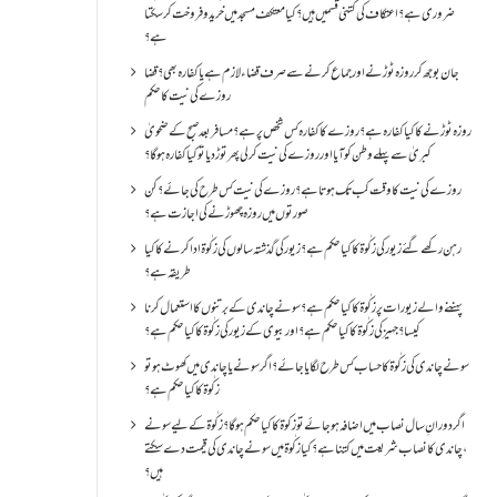
ضروری ہے؟اعتکاف کی کتنی قسمیں ہیں؟کیا معتکف مسجد میں خرید و فروخت کر سکتا
ہے؟
جان بوجھ کر روزہ ٹوڑنے اور جماع کرنے سے صرف قضاء لازم ہے یا کفارہ بھی؟ قضا
روزے کی نیت کا حکم
روزہ ٹوڑنے کا کیا کفارہ ہے؟روزے کا کفارہ کس شخص پر ہے؟ مسافر بعد صبح کے ضحویٰ
کبریٰ سے پہلے وطن کو آیا اور روزے کی نیت کر لی پھر توڑ دیا تو کیا کفارہ ہو گا؟
روزے کی نیت کا وقت کب تک ہوتا ہے؟ روزے کی نیت کس طرح کی جائے؟ کن
صورتوں میں روزہ چھوڑنے کی اجازت ہے؟
رہن رکھے گئے زیور کی زکٰوۃ کا کیا حکم ہے؟زیور کی گذشتہ سالوں کی زکٰوۃ ادا کرنے کا کیا
طریقہ ہے؟
پہننے والے زیورات پر زکٰوۃ کا کیا حکم ہے؟ سونے چاندی کے برتنوں کا استعمال کرنا
کیسا؟ جہیز کی زکٰوۃ کا کیا حکم ہے؟ اور بیوی کے زیور کی زکٰوۃ کا کیا حکم ہے؟
سونے چاندی کی زکٰوۃ کا حساب کس طرح لگایا جائے؟ اگر سونے یا چاندی میں کھوٹ ہو تو
زکٰوۃ کا کیا حکم ہے؟
اگر دورانِ سال نصاب میں اضافہ ہو جائے تو زکوۃ کا کیا حکم ہو گا؟ زکٰوۃ کے لیے سونے
،چاندی کا نصاب شریعت میں کتنا ہے؟ کیا زکٰوۃ میں سونے چاندی کی قیمت دے سکتے
ہیں؟