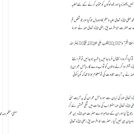
ہیں چھوڑ دیا اور خود لوگوں کو متوجہ کرنے کے لئے خطبہ
مد صلی اﷲ تعالیٰ علیہ وسلم کا وصال ہو گیا اور جو شخص تم
ے بعد حضرت ابوبکر صدیق رضی اﷲ تعالیٰ عنہ نے سورۂ
ٰۤی اَعْقَابِکُمْ ؕ وَمَنۡ یَّنۡقَلِبْ عَلٰی عَقِبَیۡہِ فَلَنۡ یَّضُرَّ اللہَ
ا اگر وہ انتقال فرما جائیں یا شہید ہو جائیں تو تم الٹے
ب اﷲ شکر ادا کرنے والوں کو ثواب دے گا۔(آل عمران)
 نے یہ آیت تلاوت کی تو معلوم ہوتا تھا کہ گویا کوئی
عالیٰ عنہ کی زبان سے سوره آلِ عمران کی یہ آیت سنی
ر رضی اﷲ تعالیٰ عنہ اضطراب کی حالت میں ننگی شمشیر لے کر
 سے رجوع کیا اور ان کے صاحبزادے حضرت عبداﷲ بن عمر
سامانِ بخشش ti Azam Hind Muhammad Mustafa Raza
ارا دھیان ہی نہیں گیا۔ حضرت ابوبکر صدیق رضی اﷲ تعالیٰ