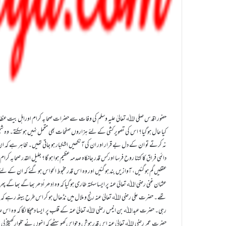
حضور اقدس صلی اﷲ تعالیٰ علیہ وسلم کی وفات سے حضرات صحابہ کرام اوراہل بیت عظام رضی الل
کیا حال ہو گیا؟ اس کی تصویر کشی کے لئے ہزاروں صفحات بھی متحمل نہیں ہو سکتے۔ وہ
نہ کرتے تو ان کے دل بے قرار اور ان کی آنکھیں اشکبار ہو جاتی تھیں۔ ظاہر ہے کہ ان 
دائمی فراق کا کتنا روح فرسا اورکس قدر جانکاہ صدمہ عظیم ہوا ہو گا؟ جلیل القدر صحابہ کرام 
عقلیں گم ہو گئیں، آوازیں بند ہو گئیں اور وہ اس قدر مخبوط الحواس ہو گئے کہ ان کے لئے ی
عثمان غنی رضی اﷲ تعالیٰ عنہ پر ایسا سکتہ طاری ہو گیا کہ وہ اِدھر اُدھر بھاگے بھاگے پھر
تھے۔ حضرت علی رضی اﷲ تعالیٰ عنہ رنج و ملال میں نڈھال ہو کر اس طرح بیٹھ رہے کہ ان
رہی۔ حضرت عبداﷲ بن انیس رضی اﷲ تعالیٰ عنہ کے قلب پر ایسا دھچکا لگا کہ وہ اس صدمہ 
حضرت عمر رضی اﷲ تعالیٰ عنہ اس قدر ہوش و حواس کھو بیٹھے کہ انہوں نے تلوار کھینچ لی اور