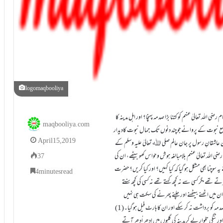
logomaqbooliya
ہ تعالیٰ عنہم کو کتنا بڑا صدمہ پہنچا؟ اور اہل مدینہ کا
maqbooliya.com
 شمع نبوت کے پروانے جو چند دنوں تک جمال نبوت کادیدار
April 15, 2019
عاشقانِ رسول پر جان عالم صلی اﷲ تعالیٰ علیہ وسلم کے
رضی اللہ تعالیٰ عنہم بلامبالغہ ہوش و حواس کھو بیٹھے، ان کی
37
ہ سوچنا بھی مشکل ہو گیا کہ کیا کہیں؟ اور کیا کریں؟ حضرت
4 minutes read
تے تھے مگر کسی سے نہ کچھ کہتے تھے نہ کسی کی کچھ سنتے
 میں اٹھنے بیٹھنے اور چلنے پھرنے کی سکت ہی نہیں
کو برداشت نہ کر سکے اور ان کا ہارٹ فیل ہو گیا۔(1)
 ننگی تلوار لے کر مدینہ کی گلیوں میں اِدھر اُدھر آتے