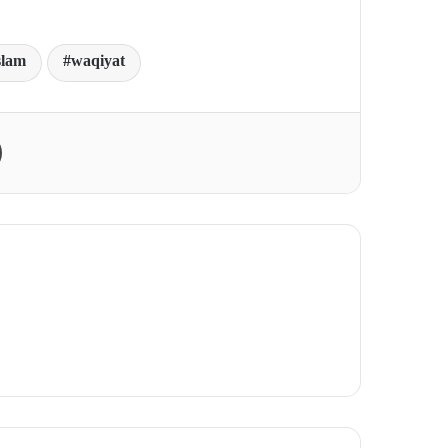
slam
waqiyat
Print