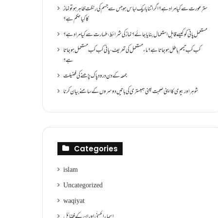
سترِ عورت سے کیا مراد ہے؟اگر اتنا باریک لباس ہو جس سے جسم کی رنگت ظاہر ہو تو نماز
کا کیا حکم ہے؟
مستعمل پانی کو کیسے قابلِ استعمال بنایا جائے؟ نماز کی شرائط ،طہارت سے کیا مراد ہے؟
کب کب تیمم باطل ہو جاتا ہے؟ ماءِ مستعمل کی تعریف ،پانی کب کب مستعمل ہو جاتا
ہے؟
جمعہ کے دن درود پاک پڑھنے کی فضیلت
شوہر اور بیوی کا اپنی صحبت یعنی ہمبستری کی باتیں دوسروں کے سامنے بیان کرنا
Categories
islam
Uncategorized
waqiyat
اسماءالحسنٰی اور ان کے فضائل