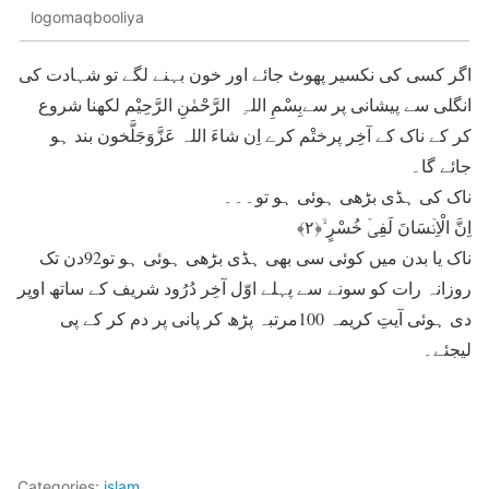
logomaqbooliya
اگر کسی کی نکسیر پھوٹ جائے اور خون بہنے لگے تو شہادت کی
انگلی سے پیشانی پر سےبِسْمِ اللہِ الرَّحْمٰنِ الرَّحِیْم لکھنا شروع
کر کے ناک کے آخِر پرختْم کرے اِن شاءَ اللہ عَزَّوَجَلَّخون بند ہو
جائے گا۔
ناک کی ہڈی بڑھی ہوئی ہو تو۔۔۔
اِنَّ الْاِنۡسَانَ لَفِیۡ خُسْرٍ ۙ﴿۲﴾
ناک یا بدن میں کوئی سی بھی ہڈی بڑھی ہوئی ہو تو92دن تک
روزانہ رات کو سونے سے پہلے اوّل آخِر دُرُود شریف کے ساتھ اوپر
دی ہوئی آیتِ کریمہ 100مرتبہ پڑھ کر پانی پر دم کر کے پی
لیجئے۔
Categories:
islam