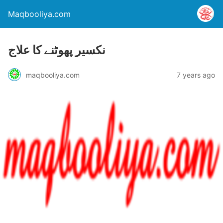
Maqbooliya.com
نکسیر پھوٹنے کا علاج
maqbooliya.com
7 years ago