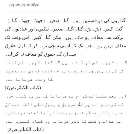
logomaqbooliya
گناہوں کی دو قسمیں ہیں۔ گناہ صغیرہ (چھوٹے چھوٹے گناہ)
گناہ کبیرہ (بڑے بڑے گناہ)گناہ صغیرہ نیکیوں اور عبادتوں کی
برکت سے معاف ہو جاتے ہیں۔ لیکن گناہ کبیرہ اس وقت تک
معاف نہیں ہوتے جب تک کہ آدمی سچی توبہ کر کے اہل حقوق
سے ان کے حقوق کو معاف نہ کرالے۔
گناہ کبیرہ کس کو کہتے ہیں ؟:۔گناہ کبیرہ اس گناہ
کو کہتے ہیں جس سے بچنے پر خداوند قدوس نے مغفرت
کا وعدہ فرمایا ہے۔
(کتاب الکبائر،ص۷)
اور بعض علمائے کرام نے فرمایا کہ ہر وہ گناہ جس
کے کرنے والے پراﷲعزوجل و رسول صلی اللہ تعالیٰ
علیہ واٰلہٖ وسلّم نے وعید سنائی’ یا لعنت فرمائی۔
یا عذاب و غضب کا ذکر فرمایا وہ گناہ کبیرہ ہے۔
(کتاب الکبائر،ص۸)