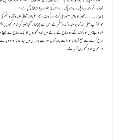
حضرتِ سیدیناامام شافعی اورامام اعظم ابو حنيفہ رضی اللہ تعالیٰ عنہمانے سود وغيرہ ميں حي
تعالیٰ نے مندرجہ ذیل حديث پاک سے اس کی حلت پر استدلال کیا ہے:
(2)۔۔۔۔۔۔خيبر کا عامل حضور نبئ کريم،رء ُ وف رحیم صلَّی اللہ تعالیٰ علیہ وآلہ و سلَّم 
ہوا توآپ صلَّی اللہ تعالیٰ علیہ وآلہ و سلَّم نے اس سے پوچھا:”کيا خيبر کی تمام کھجوريں
لوٹا ديتے ہيں اور گھٹيا کے دو صاع کے بدلے ميں عمدہ کھجوروں کا ايک صاع لے ليتے ہيں۔
طرح کرنے سے منع فرما ديا اور اسے بتايا کہ يہ سود ہے پھر اس ميں حيلہ بتايا اور وہ يہ 
دراہم کی عمدہ کھجوريں خريد لے۔”