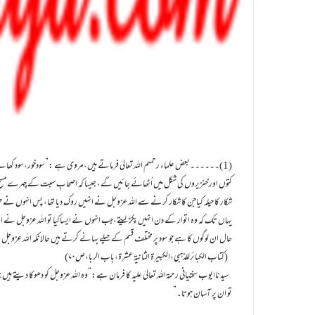
(1)۔۔۔۔۔۔بعض علماء رحمہم اللہ تعالیٰ فرماتے ہيں،مروی ہے :”سودخور،سود کھ
کتوں اور خنزيروں کی شکل ميں اُٹھائے جائيں گے، جيسا کہ اصحابِ سبت کے چہرے مس
شکار کا حيلہ کياجن کا شکار کرنے سے اللہ عزوجل نے انہيں روک ديا تھا، پس انہوں نے 
يہاں تک کہ وہ اتوار کے دن انہيں پکڑليتے،جب انہوں نے ايساکيا تو اللہ عزوجل نے انہ
حال ان لوگوں کا ہے جو سود پر مختلف قسم کے حيلے بہانے کرتے ہيں حالانکہ اللہ عزوجل 
(کتاب الکبائرللذہبی،الکبیرۃ الثانیۃ عشرۃ،باب الربا،ص۷۰)
سیدناايوب سختيانی رحمۃاللہ تعالیٰ علیہ کا فرمان ہے:”وہ اللہ عزوجل کو دھوکا ديتے ہيں ج
تو ان پر آسان ہوتا۔”