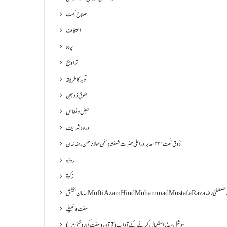
اصلاح اُمت
اعتکاف
پردہ
تراویح
توبہ کا طریقہ
حقوقِ ذوجین
حیض و نفاس
درود شریف
ذَوقِ نَعت ۱۳۲۶ھ برادرِ اعلیٰ حضرت شہنشاہِ سخن مولانا حسن رضا خان
روزہ
زکٰوۃ
Muf مفتی اعظم ھند محمد مصطفیٰ رضا
سنت وظیفے
سوشل میڈیا استعمال کرنے کے آداب (قرآن و سنت کی روشنی میں)