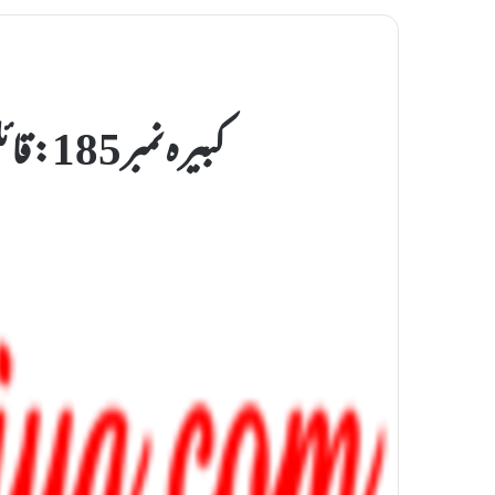
کبيرہ نمبر185: قائلين حرمت کے نزد يک سود ميں حيلہ کرنا