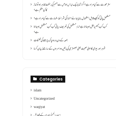
سترِ عورت سے کیا مراد ہے؟اگر اتنا باریک لباس ہو جس سے جسم کی رنگت ظاہر ہو تو نماز
کا کیا حکم ہے؟
مستعمل پانی کو کیسے قابلِ استعمال بنایا جائے؟ نماز کی شرائط ،طہارت سے کیا مراد ہے؟
کب کب تیمم باطل ہو جاتا ہے؟ ماءِ مستعمل کی تعریف ،پانی کب کب مستعمل ہو جاتا
ہے؟
جمعہ کے دن درود پاک پڑھنے کی فضیلت
شوہر اور بیوی کا اپنی صحبت یعنی ہمبستری کی باتیں دوسروں کے سامنے بیان کرنا
Categories
islam
Uncategorized
waqiyat
اسماءالحسنٰی اور ان کے فضائل