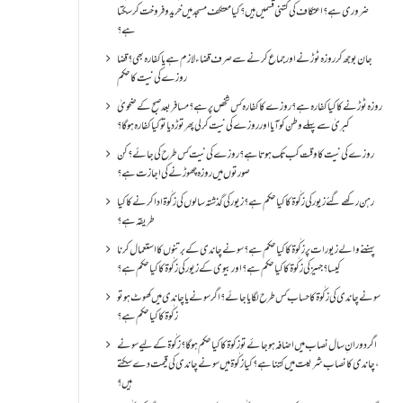
ضروری ہے؟اعتکاف کی کتنی قسمیں ہیں؟کیا معتکف مسجد میں خرید و فروخت کر سکتا
ہے؟
جان بوجھ کر روزہ ٹوڑنے اور جماع کرنے سے صرف قضاء لازم ہے یا کفارہ بھی؟ قضا
روزے کی نیت کا حکم
روزہ ٹوڑنے کا کیا کفارہ ہے؟روزے کا کفارہ کس شخص پر ہے؟ مسافر بعد صبح کے ضحویٰ
کبریٰ سے پہلے وطن کو آیا اور روزے کی نیت کر لی پھر توڑ دیا تو کیا کفارہ ہو گا؟
روزے کی نیت کا وقت کب تک ہوتا ہے؟ روزے کی نیت کس طرح کی جائے؟ کن
صورتوں میں روزہ چھوڑنے کی اجازت ہے؟
رہن رکھے گئے زیور کی زکٰوۃ کا کیا حکم ہے؟زیور کی گذشتہ سالوں کی زکٰوۃ ادا کرنے کا کیا
طریقہ ہے؟
پہننے والے زیورات پر زکٰوۃ کا کیا حکم ہے؟ سونے چاندی کے برتنوں کا استعمال کرنا
کیسا؟ جہیز کی زکٰوۃ کا کیا حکم ہے؟ اور بیوی کے زیور کی زکٰوۃ کا کیا حکم ہے؟
سونے چاندی کی زکٰوۃ کا حساب کس طرح لگایا جائے؟ اگر سونے یا چاندی میں کھوٹ ہو تو
زکٰوۃ کا کیا حکم ہے؟
اگر دورانِ سال نصاب میں اضافہ ہو جائے تو زکوۃ کا کیا حکم ہو گا؟ زکٰوۃ کے لیے سونے
،چاندی کا نصاب شریعت میں کتنا ہے؟ کیا زکٰوۃ میں سونے چاندی کی قیمت دے سکتے
ہیں؟