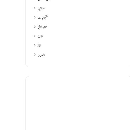
مضامین
مقبولیات
نعتیہ ادبی
نکاح
نماز
والدین