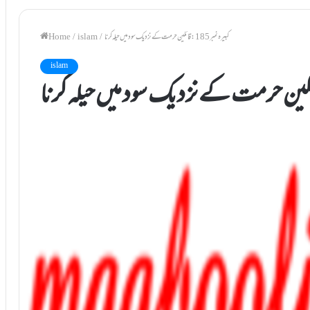
کبيرہ نمبر185: قائلين حرمت کے نزد يک سود ميں حيلہ کرنا
/
islam
/
Home
islam