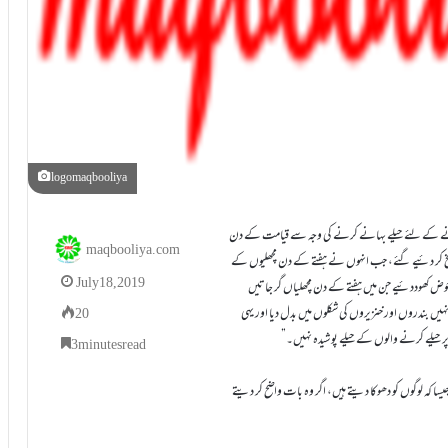
logomaqbooliya
انے کے لئے حيلے بہانے کرنے کی وجہ سے قيامت کے دن
maqbooliya.com
خ کر دئيے گئے، جب انہوں نے ہفتے کے دن مچھليوں کے
July 18, 2019
حوض کھوددئيے جن ميں ہفتے کے دن مچھلياں گر جاتيں
يں بندروں اور خنزيروں کی شکلوں ميں بدل ديا اور یہی
20
پر حيلے کرنے والوں کے حيلے پوشيدہ نہيں۔”
3 minutes read
يسا کہ لوگوں کو دھوکا ديتے ہيں، اگر وہ بات واضح کر ديتے