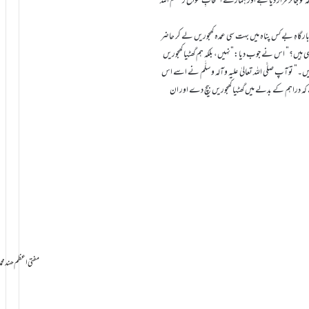
لہ کو جائز قرار ديا ہے اور ہمارے اصحابِ شوافع رحمہم اللہ
کی بارگاہِ بے کس پناہ ميں بہت سی عمدہ کھجوريں لے کر حاضر
 ايسی ہيں؟” اس نے جوب ديا:”نہيں، بلکہ ہم گھٹيا کھجوريں
” توآپ صلَّی اللہ تعالیٰ علیہ وآلہ و سلَّم نے اسے اس
ہے کہ دراہم کے بدلے ميں گھٹيا کھجوريں بيچ دے اور ان
سامانِ بخشش ti Azam Hind Muhammad Mustafa Raza