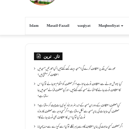
Islam
Masail-Fazail
waqiyat
Maqbooliyat
تازہ ترین
عورت کس جگہ پر اعتکاف کرے گی؟مسجد بیت کسے کہتے ہیں؟کیا عورتیں مسجد میں
اعتکاف کر سکتی ہیں؟
کیا بیہوش ہونے سے اعتکاف ٹوٹ جاتا ہے؟ اگر معتکف کو احتلام ہو جائے تو کیا اس
کا اعتکاف ٹوٹ جائے گا؟فنائے مسجد کسے کہتے ہیں ، اور کیا معتکف فنائے مسجد میں جا
سکتا ہے؟
کیا معتکف اعتکاف کے دوران مسجد کے اندر ضرورتاً دنیوی بات چیت کر سکتا ہے؟
معتکف کن حاجات کی بنا پر مسجد سے نکل سکتا ہے؟ اگر کسی وجہ سے معتکف کا روزہ
ٹوٹ گیا تو کیا اس کا اعتکاف بھی ٹوٹ جائے گا؟
اگر معتکف کسی حاجت کی بنا پر اعتکاف گاہ سے باہر نکلے تو کیا اسے کپڑے سے منہ چھپانا