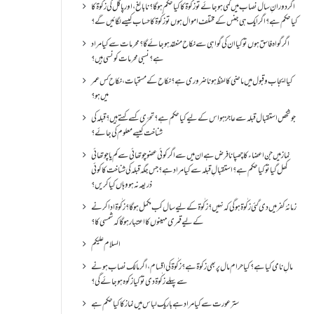
اگر دورانِ سال نصاب میں کمی ہو جائے تو زکٰوۃ کا کیا حکم ہو گا؟ نا بالغ ، اور پاگل کی زکٰوۃ کا
کیا حکم ہے؟ اگر ایک ہی جنس کے مختلف اموال ہوں تو زکٰوۃ کا حساب کیسے لگائیں گے؟
اگر گواہ فاسق ہوں تو کیا ان کی گواہی سے نکاح منعقد ہو جائے گا؟ محرمات سے کیا مراد
ہے؟ نسبی محرمات کونسی ہیں؟
کیا ایجاب و قبول میں ماضی کا لفظ ہونا ضروری ہے؟ نکاح کے مستحبات، نکاح کس عمر
میں ہو؟
جو شخص استقبال قبلہ سے عاجز ہو اس کے لیے کیا حکم ہے؟ تحرّی کسے کہتے ہیں؟ قبلہ کی
شناخت کیسے معلوم کی جائے؟
نماز میں جن اعضاء کا چھپانا فرض ہے ان میں سے اگر کوئی عضو چوتھائی سے کم یا چوتھائی
کھل گیا تو کیا حکم ہے؟استقبالِ قبلہ سے کیا مراد ہے؟جس جگہ قبلہ کی شناخت کا کوئی
ذریعہ نہ ہو وہاں کیا کریں؟
زمانۂ کفر میں دی گئی زکٰوۃ ہو گی کہ نہیں؟زکٰوۃ کے لیے سال کب مکمل ہو گا؟زکٰوۃ ادا کرنے
کے لیے قمری مہینوں کا اعتبار ہو گا کہ شمسی کا؟
السلام علیکم
مالِ نامی کیا ہے؟ کیا حرام مال پر بھی زکوۃ ہے؟ زکٰوۃ کی اقسام ،اگر مالک نصاب ہونے
سے پہلے زکٰوۃ دی تو کیا زکوه ہو جائےگی؟
ستر عورت سے کیا مراد ہے باریک لباس میں نماز کا کیا حکم ہے