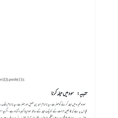
| []).push({});
تنبیہ: سود میں حیلہ کرنا
سود وغيرہ ميں حيلہ کرنے کوحضرتِ سیدنا امام احمد بن حنبل اورحضرتِ سیدنا امام مالک رضی
قياس يہ ہے کہ قائلين حرمت کے نزديک حيلہ کے ساتھ سود لينا کبيرہ گناہ ہے، اگرچہ