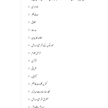
شاعری
صدقۂ فطر
طلاق
عدت
عقائد کا بیان
عورتوں کے شرعی مسائل
فرض علوم
قُرآنِ
قربانی
کتابیں
کفریہ کلمات کا علم
گلدستۂ احادیثِ مبارکہ
متفرق شرعی مسائل
مسائل و فضائل