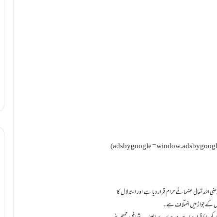
(adsbygoogle = window.adsbygoogle |
 اللہ تعالیٰ عنہمانے حرام قرار ديا ہے اور استدلال کا
 اس کے جواز ميں اختلاف ہے۔