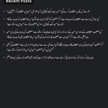
Recent Posts
عورت کس جگہ پر اعتکاف کرے گی؟مسجد بیت کسے کہتے ہیں؟کیا عورتیں مسجد میں اعتکاف کر سکتی ہیں؟
کیا بیہوش ہونے سے اعتکاف ٹوٹ جاتا ہے؟ اگر معتکف کو احتلام ہو جائے تو کیا اس کا اعتکاف ٹوٹ جائے گا؟
فنائے مسجد کسے کہتے ہیں ، اور کیا معتکف فنائے مسجد میں جا سکتا ہے؟
کیا معتکف اعتکاف کے دوران مسجد کے اندر ضرورتاً دنیوی بات چیت کر سکتا ہے؟معتکف کن حاجات کی بنا پر مسجد
سے نکل سکتا ہے؟ اگر کسی وجہ سے معتکف کا روزہ ٹوٹ گیا تو کیا اس کا اعتکاف بھی ٹوٹ جائے گا؟
اگر معتکف کسی حاجت کی بنا پر اعتکاف گاہ سے باہر نکلے تو کیا اسے کپڑے سے منہ چھپانا ضروری ہے؟اعتکاف کی کتنی
قسمیں ہیں؟کیا معتکف مسجد میں خرید و فروخت کر سکتا ہے؟
جان بوجھ کر روزہ ٹوڑنے اور جماع کرنے سے صرف قضاء لازم ہے یا کفارہ بھی؟ قضا روزے کی نیت کا حکم