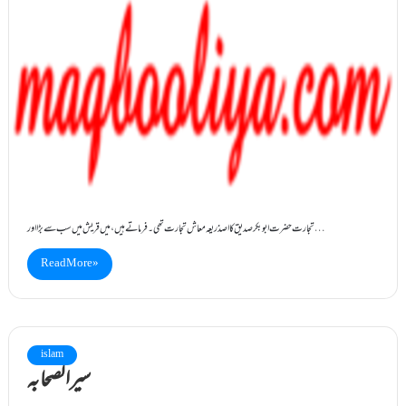
تجارت حضرت ابو بکر صدیق کا اصذریعہ معاش تجارت تھی ۔ فرماتے ہیں، میں قریش میں سب سے بڑا اور…
Read More »
islam
سیرالصحابہ