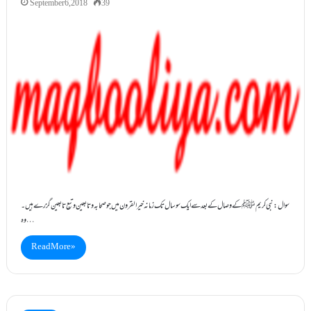
September 6, 2018
39
سوال: نبی کریمﷺکے وصال کے بعد سے ایک سوسال تک زمانہ خیرالقرون میں جوصحابہ وتابعین وتبع تابعین گزرے ہیں۔
وہ…
Read More »