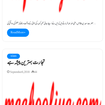
حضرت سعدبن وقاص رضی اللہ عنہ فرماتےہیں کہ میں نےاپنے بھائی عمیرکوبدر کی لڑائی کے وقت دیکھاکہ لشکرکی روانگی کی…
Read More »
islam
تجارت بہترین پیشہ ہے
September 6, 2018
44