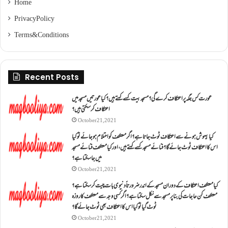
Home
Privacy Policy
Terms & Conditions
Recent Posts
عورت کس جگہ پر اعتکاف کرے گی؟مسجد بیت کسے کہتے ہیں؟کیا عورتیں مسجد میں
اعتکاف کر سکتی ہیں؟
October 21, 2021
کیا بیہوش ہونے سے اعتکاف ٹوٹ جاتا ہے؟ اگر معتکف کو احتلام ہو جائے تو کیا
اس کا اعتکاف ٹوٹ جائے گا؟فنائے مسجد کسے کہتے ہیں ، اور کیا معتکف فنائے مسجد
میں جا سکتا ہے؟
October 21, 2021
کیا معتکف اعتکاف کے دوران مسجد کے اندر ضرورتاً دنیوی بات چیت کر سکتا ہے؟
معتکف کن حاجات کی بنا پر مسجد سے نکل سکتا ہے؟ اگر کسی وجہ سے معتکف کا روزہ
ٹوٹ گیا تو کیا اس کا اعتکاف بھی ٹوٹ جائے گا؟
October 21, 2021