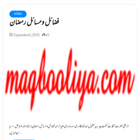
islam
فضائل ومسائل رمضان
September 6, 2018
43
ازاعلیٰ حضرت آقائے نعمت پیرسیدمقبول احمدشاہ قادر ی سہروردی علیہ الرحمہ فضائل ومسائل رمضان ارشاد اللہ عزوجل: – یا
ایھاالذین…