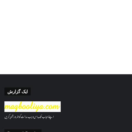
ایک گزارش
اپنے احباب تک اس ویب سائٹ کو ضرور شئیر کریں