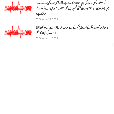
اگر معتکف کسی حاجت کی بنا پر اعتکاف گاہ سے باہر نکلے تو کیا اسے کپڑے سے منہ
چھپانا ضروری ہے؟اعتکاف کی کتنی قسمیں ہیں؟کیا معتکف مسجد میں خرید و فروخت کر
سکتا ہے؟
October 21, 2021
جان بوجھ کر روزہ ٹوڑنے اور جماع کرنے سے صرف قضاء لازم ہے یا کفارہ بھی؟ قضا
روزے کی نیت کا حکم
October 14, 2021