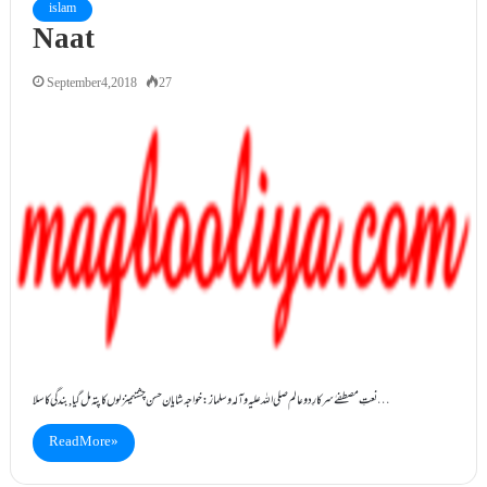
islam
Naat
September 4, 2018
27
نعتِ مصطفےٰ سرکارِ دوعالم صلی اللہ علیہ وآلہ وسلماز: خواجہ شایان حسن چشتیمنزلوں کا پتہ مل گیا, بندگی کا سلا…
Read More »