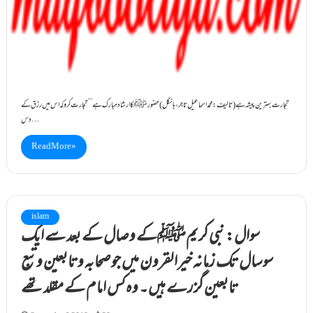
تجارت بہترین پیشہ ہے (تالیف: محمداسماعیل تاجر،ہانگل) حضورﷺ کا ارشاد مبارک ہے ’’تجارت کرو کہ اس میں رزق کے
دس…
Read More »
islam
سوال: نبی کریمﷺکے وصال کے بعد سے ایک
سوسال تک زمانہ خیرالقرون میں جوصحابہ وتابعین وتبع
تابعین گزرے ہیں۔ وہ کس امام کے مقلدتھے