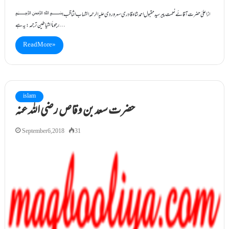
﷽ ازاعلیٰ حضرت آقائے نعمت پیرسیدمقبول احمدشاہ قادر ی سہروردی علیہ الرحمہ الشہاب الثاقب
رجوماََ الشیاطین ترجمہ : یہ ہے…
Read More »
islam
حضرت سعدبن وقاص رضی اللہ عنہ
September 6, 2018
31