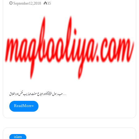
September 12, 2018
35
حب رسولﷺ اور اتباع سنت تہذیب نفس اور اخلاق…
Read More »
islam