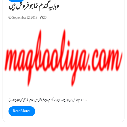
وہابیہ گندم نما جو فروش ہیں
September 12, 2018
26
سلام اللہ علی من اتباع الھدیٰ وہابیہ گندم نما جو فروش ہیں سلام اللہ علی من اتباع الھدیٰ …
Read More »