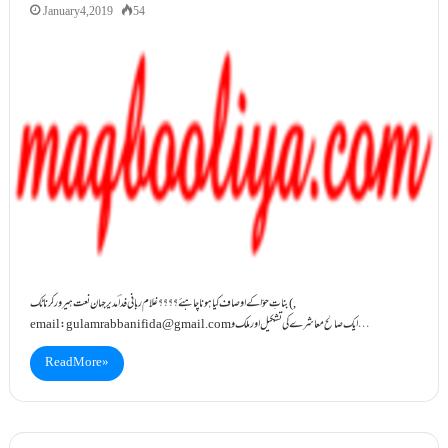
January 4, 2019
54
بناتِ حوّاکے اوصاف کیاہوناچاہئے؟؟؟؟​ غلام ربانی فداؔ مدیرجہان نعت ہیرورکرناٹک(,
ایک صالح معاشرے کی تشکیل اور ملک و…
gulamrabbanifida@gmail.com
email:
Read More »