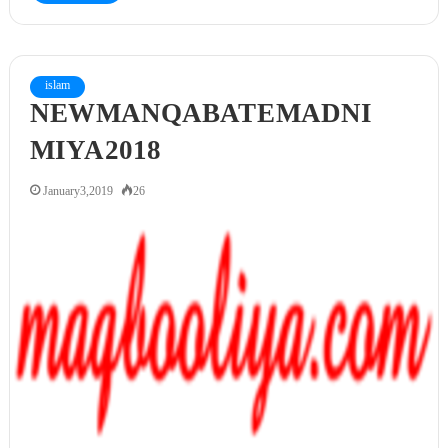
islam
NEW MANQABAT E MADNI
MIYA 2018
January 3, 2019
26