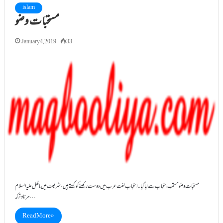
islam
مستحبات وضو
January 4, 2019
33
مستحبات وضو مستحب استحباب سے لیا گیا ۔استحباب لغت عرب میں دوست رکھنے کوکہتے ہیں،شریعت میں مافعل علیہ السلام
مرتاوترکہ…
Read More »