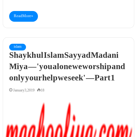
Read More »
islam
Shaykh ul Islam Sayyad Madani
Miya — 'you alone we worship and
only your help we seek' — Part 1
January 3, 2019
18