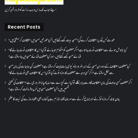
اپنے احباب تک اس ویب سائٹ کو ضرور شئیر کریں
Recent Posts
عورت کس جگہ پر اعتکاف کرے گی؟مسجد بیت کسے کہتے ہیں؟کیا عورتیں مسجد میں اعتکاف کر سکتی ہیں؟
کیا بیہوش ہونے سے اعتکاف ٹوٹ جاتا ہے؟ اگر معتکف کو احتلام ہو جائے تو کیا اس کا اعتکاف ٹوٹ جائے گا؟
فنائے مسجد کسے کہتے ہیں ، اور کیا معتکف فنائے مسجد میں جا سکتا ہے؟
کیا معتکف اعتکاف کے دوران مسجد کے اندر ضرورتاً دنیوی بات چیت کر سکتا ہے؟معتکف کن حاجات کی بنا پر مسجد
سے نکل سکتا ہے؟ اگر کسی وجہ سے معتکف کا روزہ ٹوٹ گیا تو کیا اس کا اعتکاف بھی ٹوٹ جائے گا؟
اگر معتکف کسی حاجت کی بنا پر اعتکاف گاہ سے باہر نکلے تو کیا اسے کپڑے سے منہ چھپانا ضروری ہے؟اعتکاف کی کتنی
قسمیں ہیں؟کیا معتکف مسجد میں خرید و فروخت کر سکتا ہے؟
جان بوجھ کر روزہ ٹوڑنے اور جماع کرنے سے صرف قضاء لازم ہے یا کفارہ بھی؟ قضا روزے کی نیت کا حکم