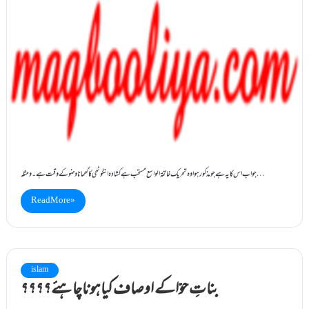
جواب اس کا یہ ہے جو مذکورہوا وہ تحریک خاتمۃ الواسع مستحب ہے کشادہ انگوٹھی کاگھمانا وضوکے وقت ہے ۔ومثلہ…
Read More »
islam