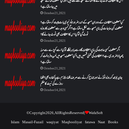
اس کا اعتکاف ٹوٹ جائے گا؟فنائے مسجد کسے کہتے ہیں ، اور کیا معتکف فنائے مسجد
میں جا سکتا ہے؟
October 21, 2021
کیا معتکف اعتکاف کے دوران مسجد کے اندر ضرورتاً دنیوی بات چیت کر سکتا ہے؟
معتکف کن حاجات کی بنا پر مسجد سے نکل سکتا ہے؟ اگر کسی وجہ سے معتکف کا روزہ
ٹوٹ گیا تو کیا اس کا اعتکاف بھی ٹوٹ جائے گا؟
October 21, 2021
اگر معتکف کسی حاجت کی بنا پر اعتکاف گاہ سے باہر نکلے تو کیا اسے کپڑے سے منہ
چھپانا ضروری ہے؟اعتکاف کی کتنی قسمیں ہیں؟کیا معتکف مسجد میں خرید و فروخت کر
سکتا ہے؟
October 21, 2021
جان بوجھ کر روزہ ٹوڑنے اور جماع کرنے سے صرف قضاء لازم ہے یا کفارہ بھی؟ قضا
روزے کی نیت کا حکم
October 14, 2021
© Copyright 2026, All Rights Reserved |
WafaSoft
Islam
Masail-Fazail
waqiyat
Maqbooliyat
fatawa
Naat
Books