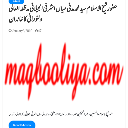
islam
حضور شیخ الاسلام سید محمد مدنی میاں اشرفی الجیلانی مدظلہ العالی
ولنورانی کا خاندان
January 3, 2019
47
حضور شیخ الاسلام والمسلمین رئیس المحقیقین حضرت علامہ الحاج الشاہ مفتی سید محمد مدنی میاں اشرفی الجیلانی مدظلہ العالی ولنورانی…
Read More »