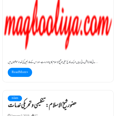
مدنی فاؤنڈیشن مدنی میاں عربک کالج ہبلی جوشیخ الاسلام کااپنا ادارہ ہے ،اور اس کے فارغین کی تعداد سینکڑوں میں…
Read More »
islam
حضورشیخ الاسلام: تنظیمی وتحریکی خدمات