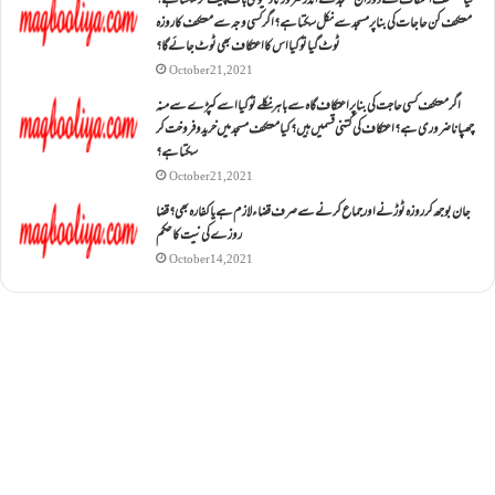
کیا معتکف اعتکاف کے دوران مسجد کے اندر ضرورتاً دنیوی بات چیت کر سکتا ہے؟
معتکف کن حاجات کی بنا پر مسجد سے نکل سکتا ہے؟ اگر کسی وجہ سے معتکف کا روزہ
ٹوٹ گیا تو کیا اس کا اعتکاف بھی ٹوٹ جائے گا؟
October 21, 2021
اگر معتکف کسی حاجت کی بنا پر اعتکاف گاہ سے باہر نکلے تو کیا اسے کپڑے سے منہ
چھپانا ضروری ہے؟اعتکاف کی کتنی قسمیں ہیں؟کیا معتکف مسجد میں خرید و فروخت کر
سکتا ہے؟
October 21, 2021
جان بوجھ کر روزہ ٹوڑنے اور جماع کرنے سے صرف قضاء لازم ہے یا کفارہ بھی؟ قضا
روزے کی نیت کا حکم
October 14, 2021