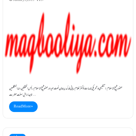
January 3, 2019
37
حضورشیخ الاسلام: تنظیمی وتحریکی خدمات ڈاکٹرغلام ربانی فداؔ مدیرجہان نعت ہیرور حضوشیخ الاسلام رئیس المحققین سندالمتکلمین
تاجداراہل سنت حضرت…
Read More »