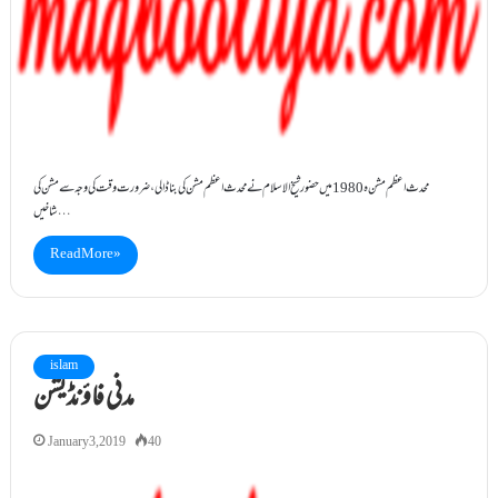
محدث اعظم مشن ہ1980میں حضورشیخ الاسلام نے محدث اعظم مشن کی بناڈالی ،ضرورت وقت کی وجہ سے مشن کی
شاخیں…
Read More »
islam
مدنی فاؤنڈیشن
January 3, 2019
40