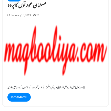
مسلمان عورتوں کا پردہ
February 16, 2019
37
۔اﷲ و رسول (جل جلالہ و صلی اللہ تعالیٰ علیہ واٰلہٖ وسلّم) نے انسانی فطرت کے تقاضوں کے مطابق بدکاری…
Read More »