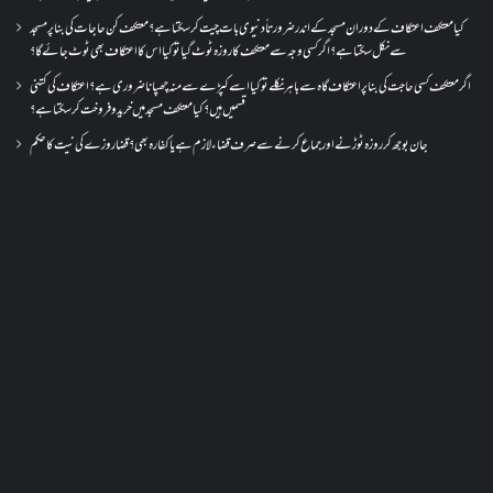
کیا معتکف اعتکاف کے دوران مسجد کے اندر ضرورتاً دنیوی بات چیت کر سکتا ہے؟معتکف کن حاجات کی بنا پر مسجد
سے نکل سکتا ہے؟ اگر کسی وجہ سے معتکف کا روزہ ٹوٹ گیا تو کیا اس کا اعتکاف بھی ٹوٹ جائے گا؟
اگر معتکف کسی حاجت کی بنا پر اعتکاف گاہ سے باہر نکلے تو کیا اسے کپڑے سے منہ چھپانا ضروری ہے؟اعتکاف کی کتنی
قسمیں ہیں؟کیا معتکف مسجد میں خرید و فروخت کر سکتا ہے؟
جان بوجھ کر روزہ ٹوڑنے اور جماع کرنے سے صرف قضاء لازم ہے یا کفارہ بھی؟ قضا روزے کی نیت کا حکم