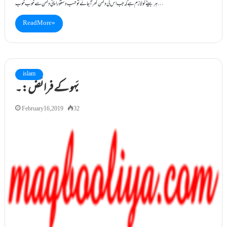
ہر بیٹے کو لازم ہے کہ جب اس کی دلہن گھر آجائے تو حسب دستور اپنی دلہن سے خوب خوب…
Read More »
islam
بَہو کے فرائض:۔
February 16, 2019
32