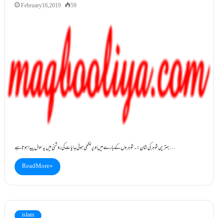
February 16, 2019
59
بہترین شوہر کی شان:۔ شوہروں کے بارے میں اوپر لکھی ہوئی ہدایات کی روشنی میں یہ سوال پیدا ہوتا ہے…
Read More »
islam