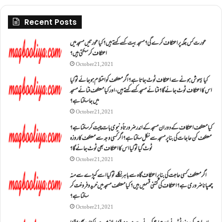
Recent Posts
عورت کس جگہ پر اعتکاف کرے گی؟مسجد بیت کسے کہتے ہیں؟کیا عورتیں مسجد میں
اعتکاف کر سکتی ہیں؟
October 21, 2021
کیا بیہوش ہونے سے اعتکاف ٹوٹ جاتا ہے؟ اگر معتکف کو احتلام ہو جائے تو کیا
اس کا اعتکاف ٹوٹ جائے گا؟فنائے مسجد کسے کہتے ہیں ، اور کیا معتکف فنائے مسجد
میں جا سکتا ہے؟
October 21, 2021
کیا معتکف اعتکاف کے دوران مسجد کے اندر ضرورتاً دنیوی بات چیت کر سکتا ہے؟
معتکف کن حاجات کی بنا پر مسجد سے نکل سکتا ہے؟ اگر کسی وجہ سے معتکف کا روزہ
ٹوٹ گیا تو کیا اس کا اعتکاف بھی ٹوٹ جائے گا؟
October 21, 2021
اگر معتکف کسی حاجت کی بنا پر اعتکاف گاہ سے باہر نکلے تو کیا اسے کپڑے سے منہ
چھپانا ضروری ہے؟اعتکاف کی کتنی قسمیں ہیں؟کیا معتکف مسجد میں خرید و فروخت کر
سکتا ہے؟
October 21, 2021