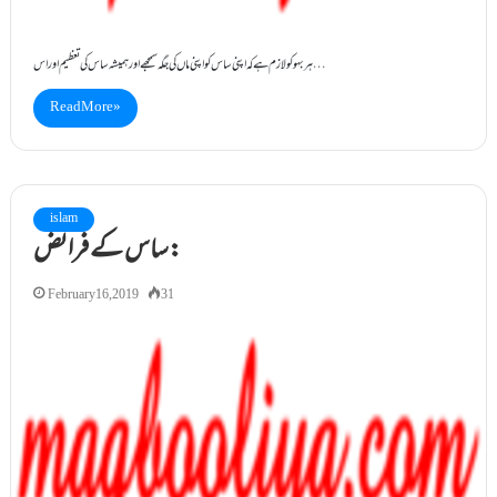
ہر بہو کو لازم ہے کہ اپنی ساس کو اپنی ماں کی جگہ سمجھے اورہمیشہ ساس کی تعظیم اور اس…
Read More »
islam
ساس کے فرائض:
February 16, 2019
31