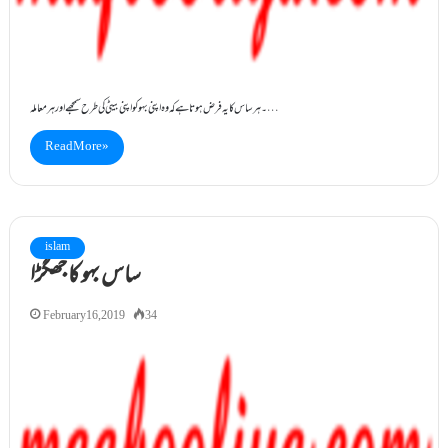
۔ہر ساس کا یہ فرض ہوتا ہے کہ وہ اپنی بہو کو اپنی بیٹی کی طرح سمجھے اور ہر معاملہ…
Read More »
islam
ساس بہو کا جھگڑا
February 16, 2019
34