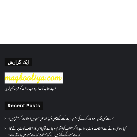
ایک گزارش
اپنے احباب تک اس ویب سائٹ کو ضرور شئیر کریں
Recent Posts
عورت کس جگہ پر اعتکاف کرے گی؟مسجد بیت کسے کہتے ہیں؟کیا عورتیں مسجد میں اعتکاف کر سکتی ہیں؟
کیا بیہوش ہونے سے اعتکاف ٹوٹ جاتا ہے؟ اگر معتکف کو احتلام ہو جائے تو کیا اس کا اعتکاف ٹوٹ جائے گا؟
فنائے مسجد کسے کہتے ہیں ، اور کیا معتکف فنائے مسجد میں جا سکتا ہے؟