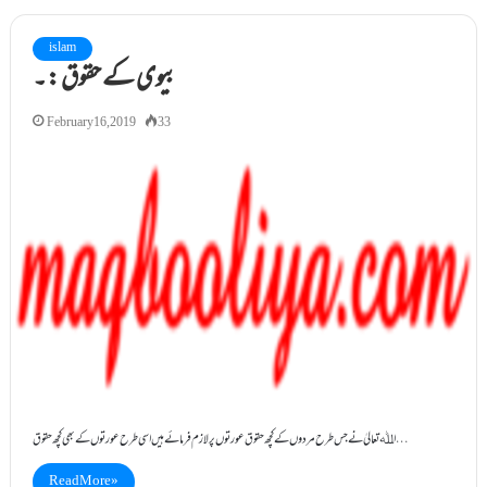
islam
بیوی کے حقوق :۔
February 16, 2019
33
اﷲتعالیٰ نے جس طرح مردوں کے کچھ حقوق عورتوں پر لازم فرمائے ہیں اسی طرح عورتوں کے بھی کچھ حقوق…
Read More »