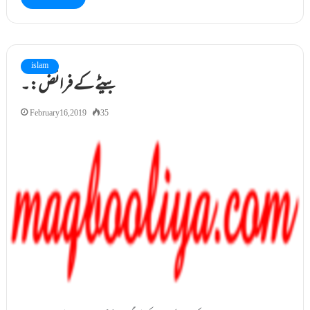
islam
بیٹے کے فرائض:۔
February 16, 2019
35