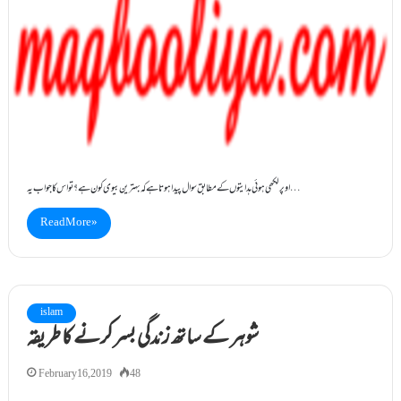
اوپر لکھی ہوئی ہدایتوں کے مطابق سوال پیدا ہوتا ہے کہ بہترین بیوی کون ہے؟ تو اس کا جواب یہ…
Read More »
islam
شوہر کے ساتھ زندگی بسر کرنے کا طریقہ
February 16, 2019
48