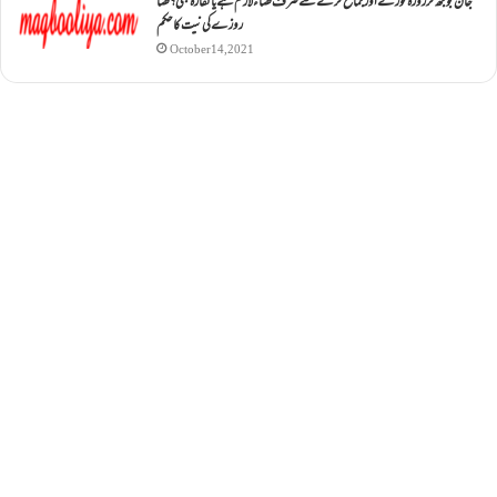
جان بوجھ کر روزہ ٹوڑنے اور جماع کرنے سے صرف قضاء لازم ہے یا کفارہ بھی؟ قضا
روزے کی نیت کا حکم
October 14, 2021