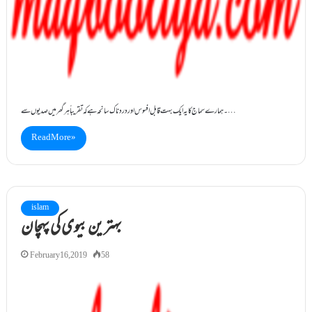
۔ہمارے سماج کا یہ ایک بہت قابل افسوس اور درد ناک سانحہ ہے کہ تقریباً ہر گھر میں صدیوں سے…
Read More »
islam
بہترین بیوی کی پہچان
February 16, 2019
58