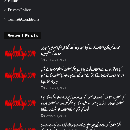
Home
Privacy Policy
Terms & Conditions
Recent Posts
عورت کس جگہ پر اعتکاف کرے گی؟مسجد بیت کسے کہتے ہیں؟کیا عورتیں مسجد میں
اعتکاف کر سکتی ہیں؟
October 21, 2021
کیا بیہوش ہونے سے اعتکاف ٹوٹ جاتا ہے؟ اگر معتکف کو احتلام ہو جائے تو کیا
اس کا اعتکاف ٹوٹ جائے گا؟فنائے مسجد کسے کہتے ہیں ، اور کیا معتکف فنائے مسجد
میں جا سکتا ہے؟
October 21, 2021
کیا معتکف اعتکاف کے دوران مسجد کے اندر ضرورتاً دنیوی بات چیت کر سکتا ہے؟
معتکف کن حاجات کی بنا پر مسجد سے نکل سکتا ہے؟ اگر کسی وجہ سے معتکف کا روزہ
ٹوٹ گیا تو کیا اس کا اعتکاف بھی ٹوٹ جائے گا؟
October 21, 2021
اگر معتکف کسی حاجت کی بنا پر اعتکاف گاہ سے باہر نکلے تو کیا اسے کپڑے سے منہ