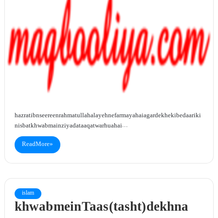
hazrat ibn seereen rahmatullah alayeh ne farmaya hai agar dekhe ki bedaari ki
nisbat khwab main ziyada taaqatwar hua hai…
Read More »
islam
khwab mein Taas (tasht) dekhna