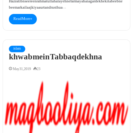
Hazrat ibn seereen rahmatullah alayeh ne farmaya hai agar dekhe ki tabeeb ne
beemar ka ilaaj kiya aur tandrust hua…
Read More »
islam
khwab mein Tabbaq dekhna
May 31, 2019
23