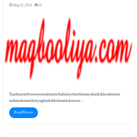
May 31, 2019
19
Taashazrat ibn seereen rahmatullah alayeh ne farmaya hai ki khwab main
tasht nokraani hai ya ghar ki khidmat ki kaneez…
Read More »