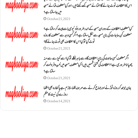
اس کا اعتکاف ٹوٹ جائے گا؟فنائے مسجد کسے کہتے ہیں ، اور کیا معتکف فنائے مسجد
میں جا سکتا ہے؟
October 21, 2021
کیا معتکف اعتکاف کے دوران مسجد کے اندر ضرورتاً دنیوی بات چیت کر سکتا ہے؟
معتکف کن حاجات کی بنا پر مسجد سے نکل سکتا ہے؟ اگر کسی وجہ سے معتکف کا روزہ
ٹوٹ گیا تو کیا اس کا اعتکاف بھی ٹوٹ جائے گا؟
October 21, 2021
اگر معتکف کسی حاجت کی بنا پر اعتکاف گاہ سے باہر نکلے تو کیا اسے کپڑے سے منہ
چھپانا ضروری ہے؟اعتکاف کی کتنی قسمیں ہیں؟کیا معتکف مسجد میں خرید و فروخت کر
سکتا ہے؟
October 21, 2021
جان بوجھ کر روزہ ٹوڑنے اور جماع کرنے سے صرف قضاء لازم ہے یا کفارہ بھی؟ قضا
روزے کی نیت کا حکم
October 14, 2021