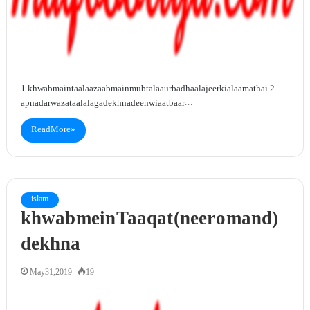
1. khwab main taala azaab main mubtala aur badhaal ajeer ki alaamat hai.2.
apna darwaza taala laga dekhna deenwi aatbaar…
Read More »
islam
khwab mein Taaqat (neer o mand)
dekhna
May 31, 2019
19