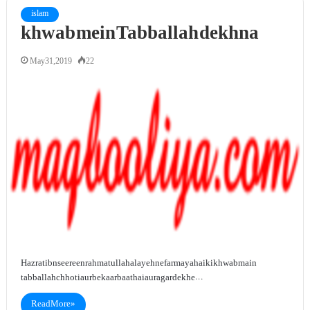
islam
khwab mein Tabballah dekhna
May 31, 2019
22
Hazrat ibn seereen rahmatullah alayeh ne farmaya hai ki khwab main
tabballah chhoti aur bekaar baat hai aur agar dekhe…
Read More »