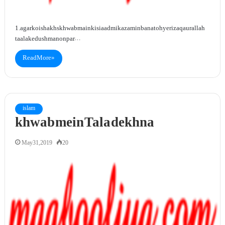
1. agar koi shakhs khwab main kisi aadmi ka zamin bana toh ye rizaq aur allah
taala ke dushmanon par…
Read More »
islam
khwab mein Tala dekhna
May 31, 2019
20