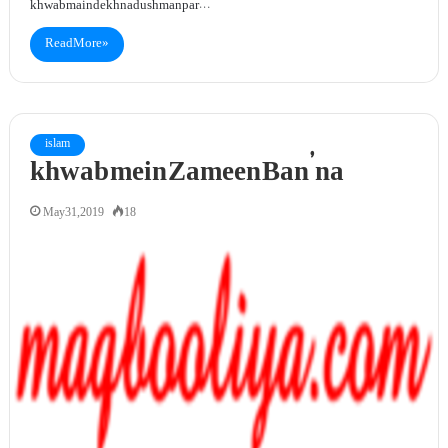
khwab main dekhna dushman par…
Read More »
islam
khwab mein Zameen Ban’na
May 31, 2019
18