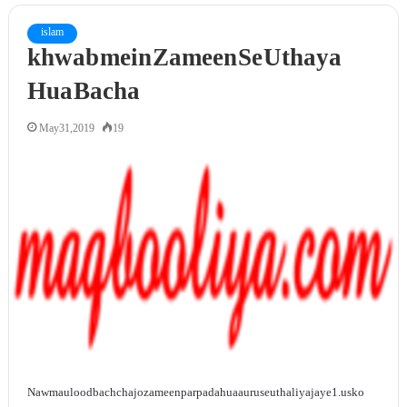
islam
khwab mein Zameen Se Uthaya
Hua Bacha
May 31, 2019
19
Naw maulood bachcha jo zameen par pada hua aur use utha liya jaye1. us ko