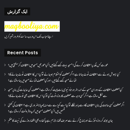
ایک گزارش
اپنے احباب تک اس ویب سائٹ کو ضرور شئیر کریں
Recent Posts
عورت کس جگہ پر اعتکاف کرے گی؟مسجد بیت کسے کہتے ہیں؟کیا عورتیں مسجد میں اعتکاف کر سکتی ہیں؟
کیا بیہوش ہونے سے اعتکاف ٹوٹ جاتا ہے؟ اگر معتکف کو احتلام ہو جائے تو کیا اس کا اعتکاف ٹوٹ جائے گا؟
فنائے مسجد کسے کہتے ہیں ، اور کیا معتکف فنائے مسجد میں جا سکتا ہے؟
کیا معتکف اعتکاف کے دوران مسجد کے اندر ضرورتاً دنیوی بات چیت کر سکتا ہے؟معتکف کن حاجات کی بنا پر مسجد
سے نکل سکتا ہے؟ اگر کسی وجہ سے معتکف کا روزہ ٹوٹ گیا تو کیا اس کا اعتکاف بھی ٹوٹ جائے گا؟
اگر معتکف کسی حاجت کی بنا پر اعتکاف گاہ سے باہر نکلے تو کیا اسے کپڑے سے منہ چھپانا ضروری ہے؟اعتکاف کی کتنی
قسمیں ہیں؟کیا معتکف مسجد میں خرید و فروخت کر سکتا ہے؟
جان بوجھ کر روزہ ٹوڑنے اور جماع کرنے سے صرف قضاء لازم ہے یا کفارہ بھی؟ قضا روزے کی نیت کا حکم