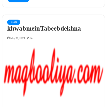
islam
khwab mein Tabeeb dekhna
May 31, 2019
24