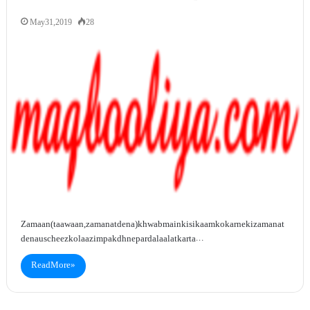
May 31, 2019
28
Zamaan (taawaan, zamanat dena)khwab main kisi kaam ko karne ki zamanat
dena us cheez ko laazim pakdhne par dalaalat karta…
Read More »