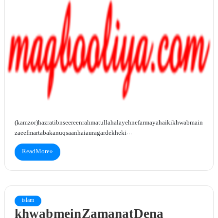
(kamzor)hazrat ibn seereen rahmatullah alayeh ne farmaya hai ki khwab main
zaeef martaba ka nuqsaan hai aur agar dekhe ki…
Read More »
islam
khwab mein Zamanat Dena