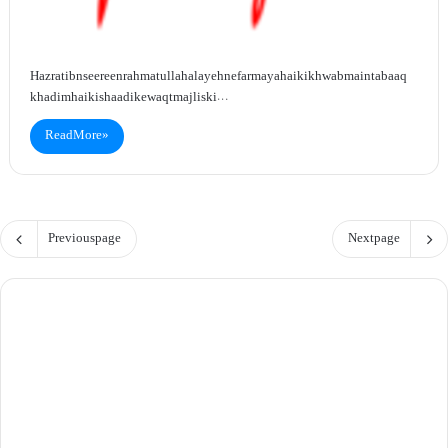
Hazrat ibn seereen rahmatullah alayeh ne farmaya hai ki khwab main tabaaq
khadim hai ki shaadi ke waqt majlis ki…
Read More »
Previous page
Next page