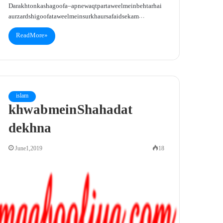
Darakhton ka shagoofa –apne waqt par taweel mein behtar hai
aur zard shigoofa taweel mein surkh aur safaid se kam…
Read More »
islam
khwab mein Shahadat
dekhna
June 1, 2019
18