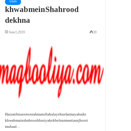
islam
khwab mein Shahrood
dekhna
June 1, 2019
20
Hazrat ibn seereen rahmatullah alayeh ne farmaya hai ki
khwab main shahrood duniya ke khel aur masti aur jhooti
muhaal…