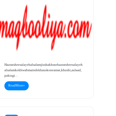
Hazrat shees alayeh alsalamjis shakhs ne hazrat shees alayeh
alsalam ko khwab main dekha us ko neamat, khushi, aulaad,
pakizgi…
Read More »