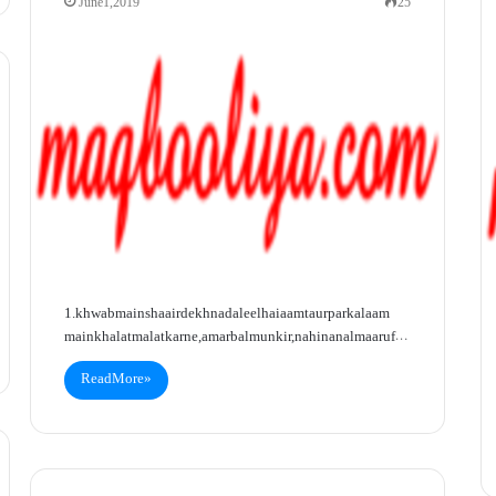
June 1, 2019
25
1. khwab main shaair dekhna daleel hai aam taur par kalaam
main khalat malat karne, amar balmunkir, nahin an almaaruf…
Read More »