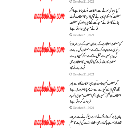
October 21, 2021
کیا بیہوش ہونے سے اعتکاف ٹوٹ جاتا ہے؟ اگر
معتکف کو احتلام ہو جائے تو کیا اس کا اعتکاف ٹوٹ
جائے گا؟فنائے مسجد کسے کہتے ہیں ، اور کیا معتکف
فنائے مسجد میں جا سکتا ہے؟
October 21, 2021
کیا معتکف اعتکاف کے دوران مسجد کے اندر ضرورتاً
دنیوی بات چیت کر سکتا ہے؟معتکف کن حاجات
کی بنا پر مسجد سے نکل سکتا ہے؟ اگر کسی وجہ سے
معتکف کا روزہ ٹوٹ گیا تو کیا اس کا اعتکاف بھی
ٹوٹ جائے گا؟
October 21, 2021
اگر معتکف کسی حاجت کی بنا پر اعتکاف گاہ سے باہر
نکلے تو کیا اسے کپڑے سے منہ چھپانا ضروری ہے؟
اعتکاف کی کتنی قسمیں ہیں؟کیا معتکف مسجد میں خرید و
فروخت کر سکتا ہے؟
October 21, 2021
جان بوجھ کر روزہ ٹوڑنے اور جماع کرنے سے صرف
قضاء لازم ہے یا کفارہ بھی؟ قضا روزے کی نیت کا حکم