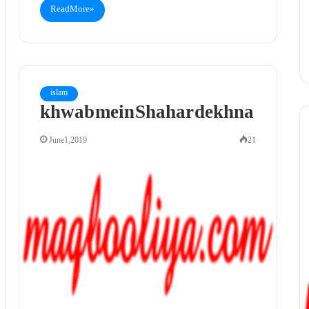
Read More »
islam
khwab mein Shahar dekhna
June 1, 2019
21