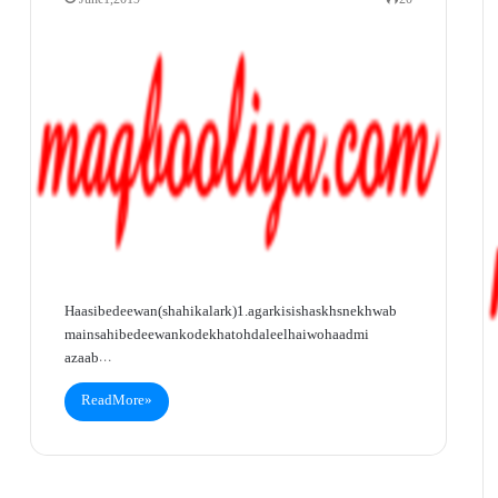
June 1, 2019
20
Haasibe deewan (shahi kalark)1. agar kisi shaskhs ne khwab
main sahibe deewan ko dekha toh daleel hai woh aadmi
azaab…
Read More »