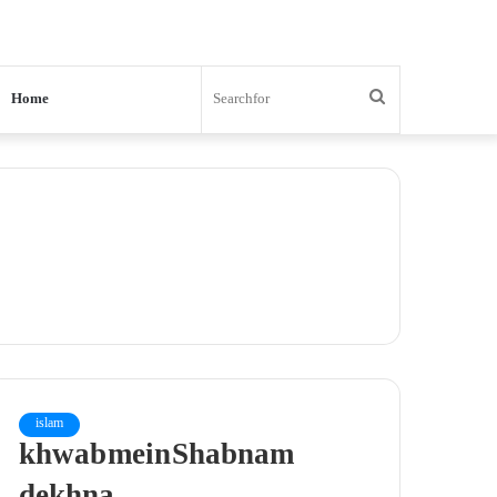
Search
Home
for
islam
khwab mein Shabnam