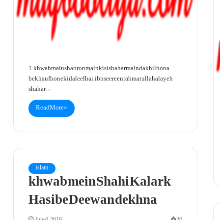
1. khwab main shahron main kisi shahar main dakhil hona
bekhauf hone ki daleel hai. ibn seereen rahmatullah alayeh
shahar…
Read More »
islam
khwab mein Shahi Kalark
Hasibe Deewan dekhna