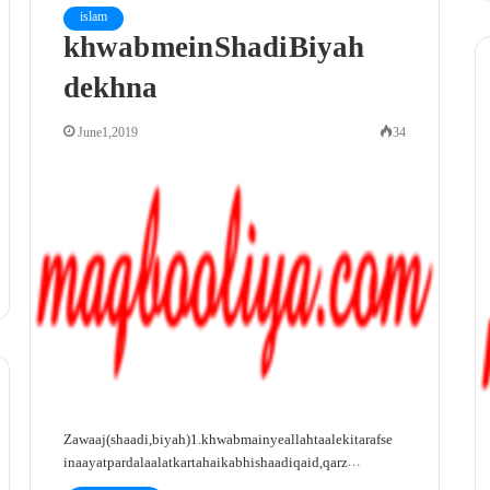
islam
khwab mein Shadi Biyah
dekhna
June 1, 2019
34
Zawaaj (shaadi, biyah)1. khwab main ye allah taale ki taraf se
inaayat par dalaalat karta hai kabhi shaadi qaid, qarz…