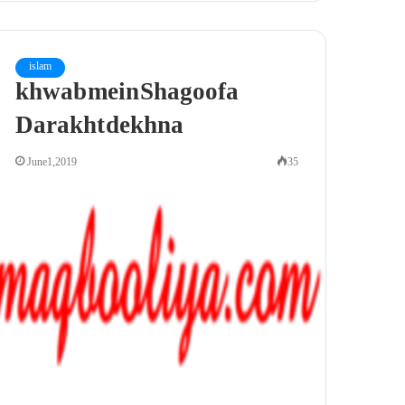
islam
khwab mein Shagoofa
Darakht dekhna
June 1, 2019
35