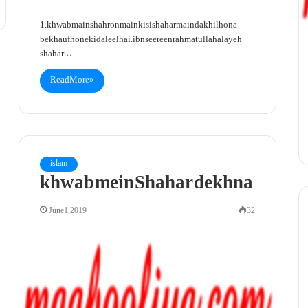
1. khwab main shahron main kisi shahar main dakhil hona
bekhauf hone ki daleel hai. ibn seereen rahmatullah alayeh
shahar…
Read More »
islam
khwab mein Shahar dekhna
June 1, 2019
32