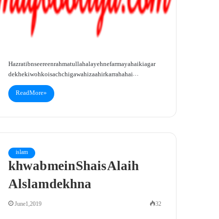
Hazrat ibn seereen rahmatullah alayeh ne farmaya hai ki agar
dekhe ki woh koi sachchi gawahi zaahir kar raha hai…
Read More »
islam
khwab mein Shais Alaih
Alslam dekhna
June 1, 2019
32