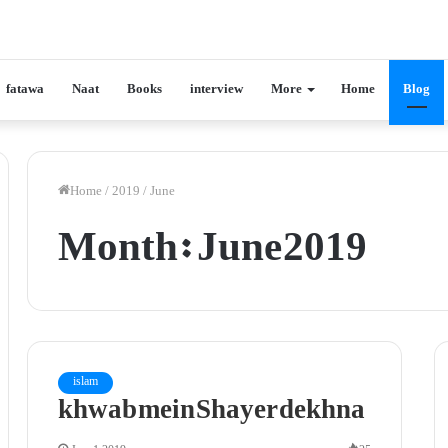
fatawa
Naat
Books
interview
More
Home
Blog
Home
/
2019
/
June
Month:
June 2019
islam
khwab mein Shayer dekhna