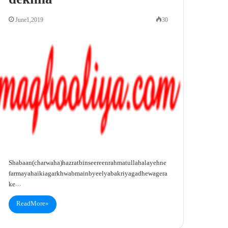
dekhna
June 1, 2019
30
Shabaan (charwaha)hazrat bin seereen rahmatullah alayeh ne
farmaya hai ki agar khwab main byeel ya bakri ya gadhe wagera
ke…
Read More »