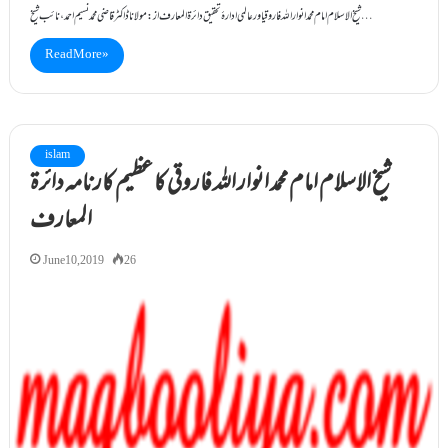
شیخ الاسلام امام محمد انوار اللہ فاروقیاور عالمی ادارۂ تحقیق دائرۃ المعارف از: مولانا ڈاکٹرقاضی محمد نسیم احمد، نائب شیخ…
Read More »
islam
شیخ الاسلام امام محمد انوار اللہ فاروقی کا عظیم کارنامہ دائرۃ
المعارف
June 10, 2019
26