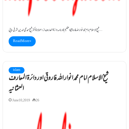
شیخ الاسلام امام محمد انوار اللہ فاروقیکا عظیم کارنامہ دائرۃ المعارف از: مولانا ڈاکٹر شیخ احمد محی الدین شرفی، (پی…
Read More »
islam
شیخ الاسلام امام محمد انوار اللہ فاروقی اور دائرۃ المعارف
العثمانیہ
June 10, 2019
26