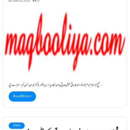
June 10, 2019
29
شیخ الاسلام امام محمد انوار اللہ فاروقی بحیثیت بانی ٔجامعہ نظامیہ از: پروفیسر ڈاکٹر محمد عبدالحمید اکبر ، ایم اے، پی…
Read More »
islam