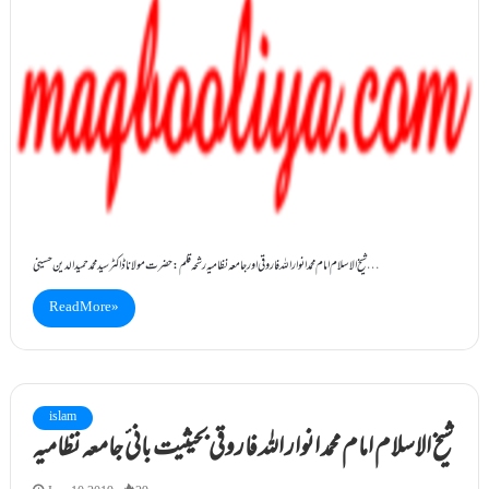
شیخ الاسلام امام محمد انوار اللہ فاروقی اور جامعہ نظامیہ رشحہ قلم: حضرت مولانا ڈاکٹر سید محمد حمید الدین حسینی…
Read More »
islam
شیخ الاسلام امام محمد انوار اللہ فاروقی بحیثیت بانی ٔجامعہ نظامیہ