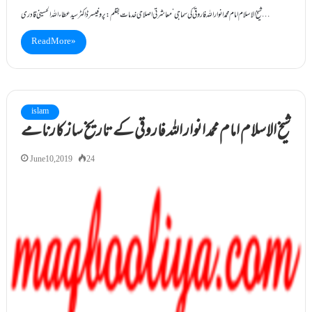
شیخ الاسلام امام محمد انوار اللہ فاروقی کی سماجی‘ معاشرتی اصلاحی خدمات بقلم : پروفیسر ڈاکٹرسید عطاء اللہ الحسینی قادری…
Read More »
islam
شیخ الاسلام امام محمد انوار اللہ فاروقی کے تاریخ ساز کارنامے
June 10, 2019
24