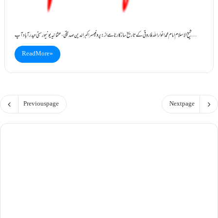
شیخ الاسلام امام محمد انوار اللہ فاروقی کے تاریخ ساز کارنامے از: پروفیسر اکبر الدین صدیقی ، عثمانیہ یونیورسٹی حیدرآباد آپ…
Read More »
Previous page
Next page