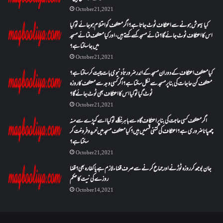
October 21, 2021
کیا بیہوش ہونے سے اعتکاف ٹوٹ جاتا ہے؟ اگر معتکف کو احتلام ہو جائے تو کیا
اس کا اعتکاف ٹوٹ جائے گا؟فنائے مسجد کسے کہتے ہیں ، اور کیا معتکف فنائے مسجد
میں جا سکتا ہے؟
October 21, 2021
کیا معتکف اعتکاف کے دوران مسجد کے اندر ضرورتاً دنیوی بات چیت کر سکتا ہے؟
معتکف کن حاجات کی بنا پر مسجد سے نکل سکتا ہے؟ اگر کسی وجہ سے معتکف کا روزہ
ٹوٹ گیا تو کیا اس کا اعتکاف بھی ٹوٹ جائے گا؟
October 21, 2021
اگر معتکف کسی حاجت کی بنا پر اعتکاف گاہ سے باہر نکلے تو کیا اسے کپڑے سے منہ
چھپانا ضروری ہے؟اعتکاف کی کتنی قسمیں ہیں؟کیا معتکف مسجد میں خرید و فروخت کر
سکتا ہے؟
October 21, 2021
جان بوجھ کر روزہ ٹوڑنے اور جماع کرنے سے صرف قضاء لازم ہے یا کفارہ بھی؟ قضا
روزے کی نیت کا حکم
October 14, 2021