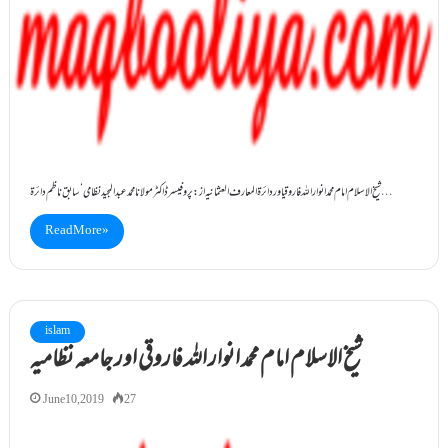
شیخ الاسلام امام محمد انوار اللہ فاروقیاور دائرۃ المعارف العثمانیہ از : پروفیسرڈاکٹر مولانا محمد عبدالمجید نظامی‘ سابق ناظم دائرۃ…
Read More »
islam
شیخ الاسلام امام محمد انوار اللہ فاروقی اور جامعہ نظامیہ
June 10, 2019
27