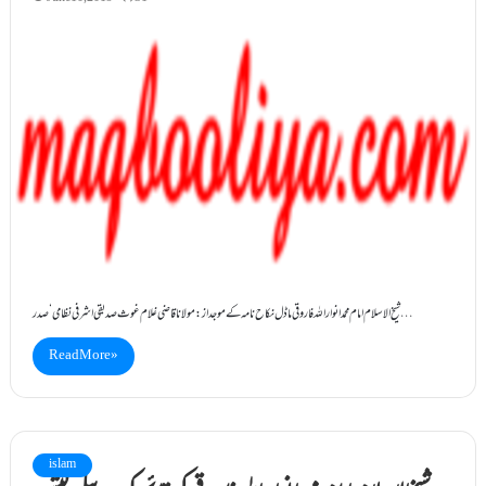
شیخ الاسلام امام محمد انوار اللہ فاروقی ماڈل نکاح نامہ کے موجد از: مولانا قاضی غلام غوث صدیقی اشرفی نظامی‘ صدر…
Read More »
islam