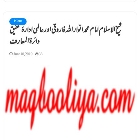
islam
شیخ الاسلام امام محمد انوار اللہ فاروقی اور عالمی ادارۂ تحقیق
دائرۃ المعارف
June 10, 2019
33