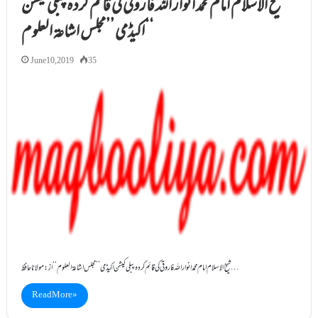
شیخ الاسلام امام محمد انوار اللہ فاروقی کی قائم کردہ پبلی کیشن
اکیڈمی ’’مجلس اشاعۃ العلوم‘‘
June 10, 2019
35
شیخ الاسلام امام محمد انوار اللہ فاروقی کی قائم کردہ پبلی کیشن اکیڈمی ’’مجلس اشاعۃ العلوم‘‘ از : مولانا حافظ…
Read More »