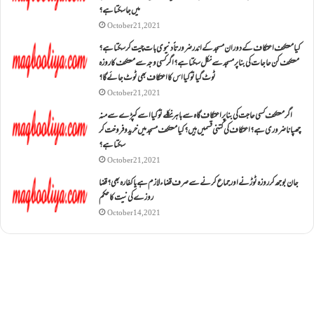
میں جا سکتا ہے؟
October 21, 2021
کیا معتکف اعتکاف کے دوران مسجد کے اندر ضرورتاً دنیوی بات چیت کر سکتا ہے؟
معتکف کن حاجات کی بنا پر مسجد سے نکل سکتا ہے؟ اگر کسی وجہ سے معتکف کا روزہ
ٹوٹ گیا تو کیا اس کا اعتکاف بھی ٹوٹ جائے گا؟
October 21, 2021
اگر معتکف کسی حاجت کی بنا پر اعتکاف گاہ سے باہر نکلے تو کیا اسے کپڑے سے منہ
چھپانا ضروری ہے؟اعتکاف کی کتنی قسمیں ہیں؟کیا معتکف مسجد میں خرید و فروخت کر
سکتا ہے؟
October 21, 2021
جان بوجھ کر روزہ ٹوڑنے اور جماع کرنے سے صرف قضاء لازم ہے یا کفارہ بھی؟ قضا
روزے کی نیت کا حکم
October 14, 2021