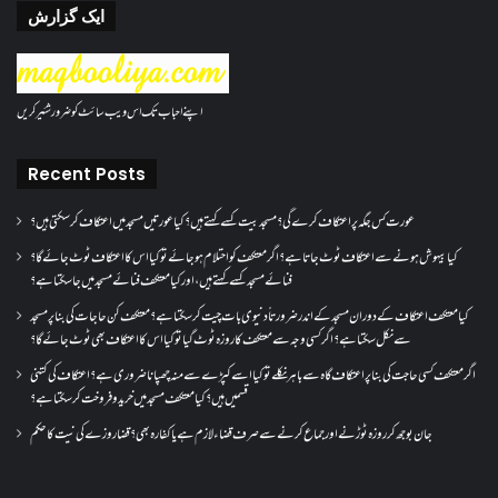
ایک گزارش
اپنے احباب تک اس ویب سائٹ کو ضرور شئیر کریں
Recent Posts
عورت کس جگہ پر اعتکاف کرے گی؟مسجد بیت کسے کہتے ہیں؟کیا عورتیں مسجد میں اعتکاف کر سکتی ہیں؟
کیا بیہوش ہونے سے اعتکاف ٹوٹ جاتا ہے؟ اگر معتکف کو احتلام ہو جائے تو کیا اس کا اعتکاف ٹوٹ جائے گا؟
فنائے مسجد کسے کہتے ہیں ، اور کیا معتکف فنائے مسجد میں جا سکتا ہے؟
کیا معتکف اعتکاف کے دوران مسجد کے اندر ضرورتاً دنیوی بات چیت کر سکتا ہے؟معتکف کن حاجات کی بنا پر مسجد
سے نکل سکتا ہے؟ اگر کسی وجہ سے معتکف کا روزہ ٹوٹ گیا تو کیا اس کا اعتکاف بھی ٹوٹ جائے گا؟
اگر معتکف کسی حاجت کی بنا پر اعتکاف گاہ سے باہر نکلے تو کیا اسے کپڑے سے منہ چھپانا ضروری ہے؟اعتکاف کی کتنی
قسمیں ہیں؟کیا معتکف مسجد میں خرید و فروخت کر سکتا ہے؟
جان بوجھ کر روزہ ٹوڑنے اور جماع کرنے سے صرف قضاء لازم ہے یا کفارہ بھی؟ قضا روزے کی نیت کا حکم