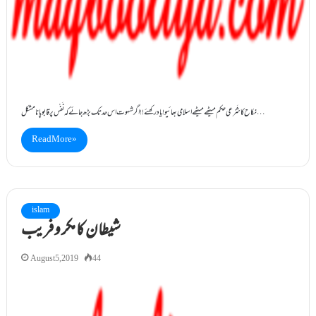
نکاح کا شَرْعی حکم میٹھے میٹھے اسلامی بھائیو!یاد رکھئے!!اگر شہوت اس حد تک بڑھ جائے کہ نَفْس پر قابو پانا مشکل…
Read More »
islam
شیطان کا مکر و فریب
August 5, 2019
44