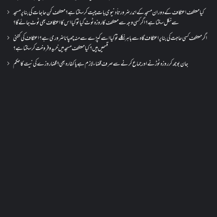
کیا معتکف اعتکاف کے دوران مسجد کے اندر ضرورتاً دنیوی بات چیت کر سکتا ہے؟معتکف کن حاجات کی بنا پر مسجد
سے نکل سکتا ہے؟ اگر کسی وجہ سے معتکف کا روزہ ٹوٹ گیا تو کیا اس کا اعتکاف بھی ٹوٹ جائے گا؟
اگر معتکف کسی حاجت کی بنا پر اعتکاف گاہ سے باہر نکلے تو کیا اسے کپڑے سے منہ چھپانا ضروری ہے؟اعتکاف کی کتنی
قسمیں ہیں؟کیا معتکف مسجد میں خرید و فروخت کر سکتا ہے؟
جان بوجھ کر روزہ ٹوڑنے اور جماع کرنے سے صرف قضاء لازم ہے یا کفارہ بھی؟ قضا روزے کی نیت کا حکم