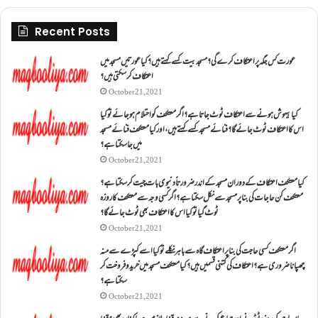
Recent Posts
عورت کس جگہ پر اعتکاف کرے گی؟مسجد بیت کسے کہتے ہیں؟کیا عورتیں مسجد میں
اعتکاف کر سکتی ہیں؟
October 21, 2021
کیا بیہوش ہونے سے اعتکاف ٹوٹ جاتا ہے؟ اگر معتکف کو احتلام ہو جائے تو کیا
اس کا اعتکاف ٹوٹ جائے گا؟فنائے مسجد کسے کہتے ہیں ، اور کیا معتکف فنائے مسجد
میں جا سکتا ہے؟
October 21, 2021
کیا معتکف اعتکاف کے دوران مسجد کے اندر ضرورتاً دنیوی بات چیت کر سکتا ہے؟
معتکف کن حاجات کی بنا پر مسجد سے نکل سکتا ہے؟ اگر کسی وجہ سے معتکف کا روزہ
ٹوٹ گیا تو کیا اس کا اعتکاف بھی ٹوٹ جائے گا؟
October 21, 2021
اگر معتکف کسی حاجت کی بنا پر اعتکاف گاہ سے باہر نکلے تو کیا اسے کپڑے سے منہ
چھپانا ضروری ہے؟اعتکاف کی کتنی قسمیں ہیں؟کیا معتکف مسجد میں خرید و فروخت کر
سکتا ہے؟
October 21, 2021