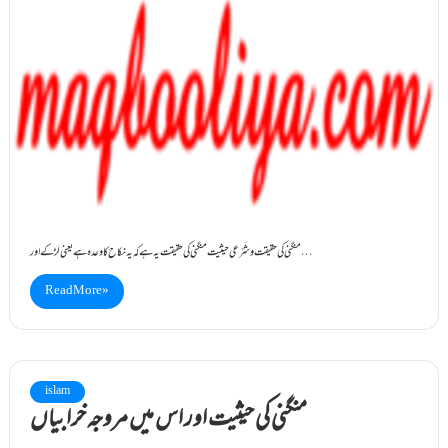
منگنی کی حقیقت و شَرْعی حیثیّت منگنی کی حقیقت یہ ہے کہ یہ نکاح کا وعدہ ہے یعنی لڑکے اور…
Read More »
islam
منگنی کی حیثیت اور اس میں مروجہ خرابیاں