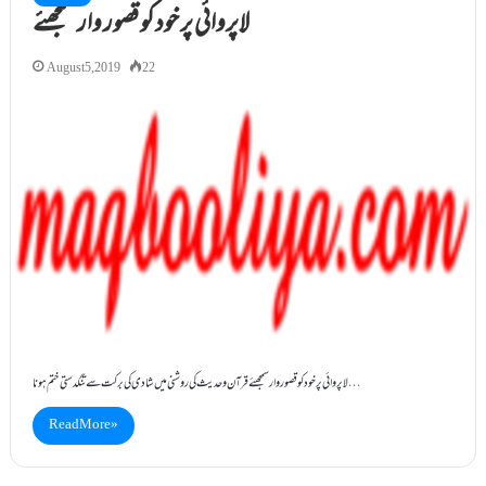
لاپروائی پر خود کو قصور وار سمجھئے
August 5, 2019
22
لاپروائی پر خود کو قصور وار سمجھئے قرآن و حدیث کی روشنی میں شادی کی برکت سے تنگدستی ختم ہونا…
Read More »