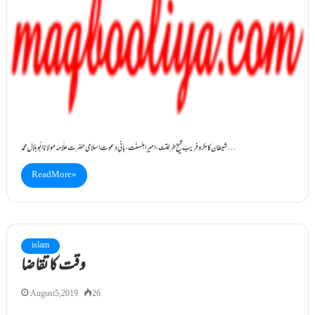
شیطان کا مکر و فریب شیخِ طریقت ، امیرِ اہلسنّت ، بانیِ دعوتِ اسلامی حضرت علّامہ مولانا ابُو بلال محمد…
Read More »
islam
وقت کا تقاضا
August 5, 2019
26