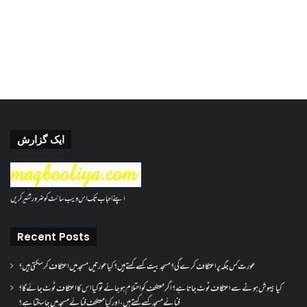
ایک گزارش
اپنے احباب تک اس ویب سائٹ کو ضرور شئیر کریں
Recent Posts
عورت کس جگہ پر اعتکاف کرے گی؟مسجد بیت کسے کہتے ہیں؟کیا عورتیں مسجد میں اعتکاف کر سکتی ہیں؟
کیا بیہوش ہونے سے اعتکاف ٹوٹ جاتا ہے؟ اگر معتکف کو احتلام ہو جائے تو کیا اس کا اعتکاف ٹوٹ جائے گا؟
فنائے مسجد کسے کہتے ہیں ، اور کیا معتکف فنائے مسجد میں جا سکتا ہے؟