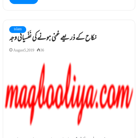
islam
نکاح کے ذریعے غنی ہونے کی نَفْسیاتی وجہ
August 5, 2019
36