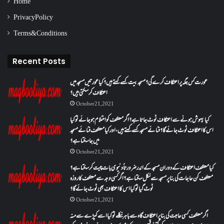
Home
Privacy Policy
Terms & Conditions
Recent Posts
عورت کس جگہ پر اعتکاف کرے گی؟مسجد بیت کسے کہتے ہیں؟کیا عورتیں مسجد میں
اعتکاف کر سکتی ہیں؟
October 21, 2021
کیا بیہوش ہونے سے اعتکاف ٹوٹ جاتا ہے؟ اگر معتکف کو احتلام ہو جائے تو کیا
اس کا اعتکاف ٹوٹ جائے گا؟فنائے مسجد کسے کہتے ہیں ، اور کیا معتکف فنائے مسجد
میں جا سکتا ہے؟
October 21, 2021
کیا معتکف اعتکاف کے دوران مسجد کے اندر ضرورتاً دنیوی بات چیت کر سکتا ہے؟
معتکف کن حاجات کی بنا پر مسجد سے نکل سکتا ہے؟ اگر کسی وجہ سے معتکف کا روزہ
ٹوٹ گیا تو کیا اس کا اعتکاف بھی ٹوٹ جائے گا؟
October 21, 2021
اگر معتکف کسی حاجت کی بنا پر اعتکاف گاہ سے باہر نکلے تو کیا اسے کپڑے سے منہ