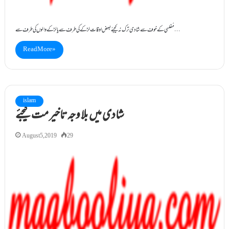
مُفلسی کے خوف سے شادی ترک نہ کیجئے بعض اوقات لڑکے کی طرف سے یا لڑکے والوں کی طرف سے…
Read More »
islam
شادی میں بلا وجہ تاخیر مت کیجئے
August 5, 2019
29