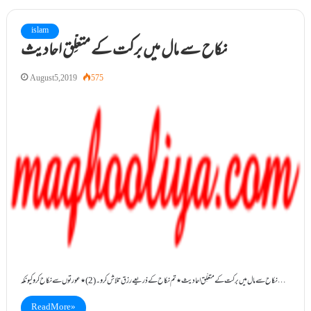
islam
نکاح سے مال میں برکت کے متعلِّق احادیث
August 5, 2019
575
نکاح سے مال میں برکت کے متعلِّق احادیث ٭تم نکاح کے ذریعے رزق تلاش کرو۔ (2)٭عورتوں سے نکاح کرو کیونکہ…
Read More »