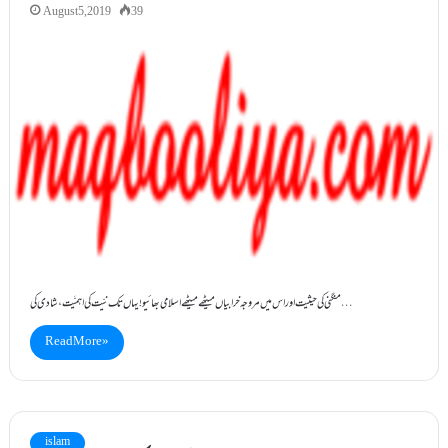
August 5, 2019
39
منگنی کی حیثیت اور اس میں مروجہ خرابیاں میٹھے میٹھے اسلامی بھائیو! یہاں تک نیّت کی اہمیَّت ، شادی کی…
Read More »
islam