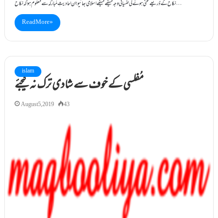
نکاح کے ذریعے غنی ہونے کی نَفْسیاتی وجہ میٹھے میٹھے اسلامی بھائیو! ان احادیثِ مُبارَکہ سے معلوم ہوا کہ نکاح…
Read More »
islam
مُفلسی کے خوف سے شادی ترک نہ کیجئے
August 5, 2019
43