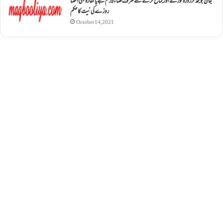
جان بوجھ کر روزہ ٹوڑنے اور جماع کرنے سے صرف قضاء لازم ہے یا کفارہ بھی؟ قضا
روزے کی نیت کا حکم
October 14, 2021