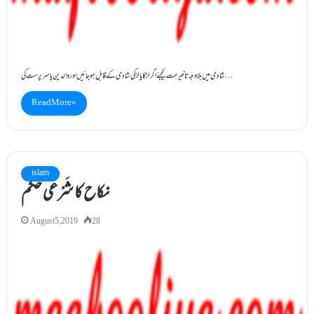
شادی میں بلا وجہ تاخیر مت کیجئے اگر لڑکا یا لڑکی شادی کے قابل ہوجائیں اور والدین یا سرپرست کی…
Read More »
islam
نکاح کا شَرْعی حکم
August 5, 2019
28