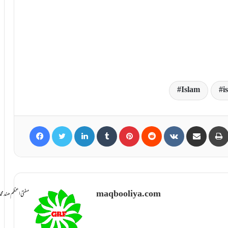
Islam
i
Facebook
Twitter
LinkedIn
Tumblr
Pinterest
Reddit
VKontakte
Share via Email
maqbooliya.com
سامانِ بخشش ti Azam Hind Muhammad Mustafa Raza