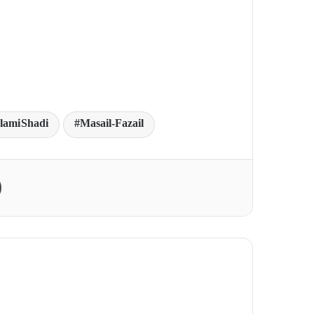
slami Shadi
Masail-Fazail
Print