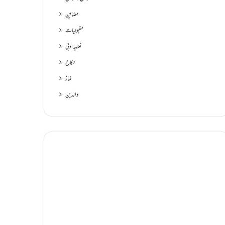
مضامین
مقبولیات
نعتیہ ادبی
نکاح
نماز
والدین