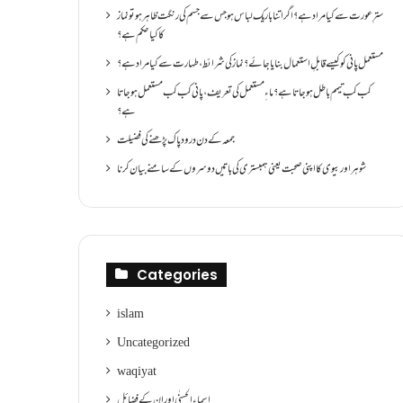
سترِ عورت سے کیا مراد ہے؟اگر اتنا باریک لباس ہو جس سے جسم کی رنگت ظاہر ہو تو نماز
کا کیا حکم ہے؟
مستعمل پانی کو کیسے قابلِ استعمال بنایا جائے؟ نماز کی شرائط ،طہارت سے کیا مراد ہے؟
کب کب تیمم باطل ہو جاتا ہے؟ ماءِ مستعمل کی تعریف ،پانی کب کب مستعمل ہو جاتا
ہے؟
جمعہ کے دن درود پاک پڑھنے کی فضیلت
شوہر اور بیوی کا اپنی صحبت یعنی ہمبستری کی باتیں دوسروں کے سامنے بیان کرنا
Categories
islam
Uncategorized
waqiyat
اسماءالحسنٰی اور ان کے فضائل