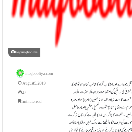
logomaqbooliya
maqbooliya.com
August 5, 2019
مشکل ہوجائے اور اِرتکابِ گُناہ کا غالب گمان ہو تو شادی
ر حُقوق کی ادائیگی کی استطاعت ہو جیساکہ حضرت علّامہ
27
عنی نہ شہوت کا بہت زیادہ غلبہ ہو نہ عنّین (نامرد) ہو اورمَہر و
1 minute read
رام سے بچنا یا اتباعِ سُنّت و تعمیلِ حکم یا اولاد حاصل
ہیں ۔ شَہْوت کا (اگر اس قدر) غَلَبہ ہے کہ نکاح نہ کرے
ی عورت کی طرف نگاہ اُٹھنے سے روک نہیں سکتا یا مَعَاذَ اللہ
یقین ہو کہ نکاح نہ کرنے میں زنا واقع ہو جائے گا تو فرض