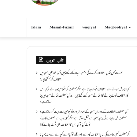
Islam
Masail-Fazail
waqiyat
Maqbooliyat
تازہ ترین
عورت کس جگہ پر اعتکاف کرے گی؟مسجد بیت کسے کہتے ہیں؟کیا عورتیں مسجد میں
اعتکاف کر سکتی ہیں؟
کیا بیہوش ہونے سے اعتکاف ٹوٹ جاتا ہے؟ اگر معتکف کو احتلام ہو جائے تو کیا اس
کا اعتکاف ٹوٹ جائے گا؟فنائے مسجد کسے کہتے ہیں ، اور کیا معتکف فنائے مسجد میں جا
سکتا ہے؟
کیا معتکف اعتکاف کے دوران مسجد کے اندر ضرورتاً دنیوی بات چیت کر سکتا ہے؟
معتکف کن حاجات کی بنا پر مسجد سے نکل سکتا ہے؟ اگر کسی وجہ سے معتکف کا روزہ
ٹوٹ گیا تو کیا اس کا اعتکاف بھی ٹوٹ جائے گا؟
اگر معتکف کسی حاجت کی بنا پر اعتکاف گاہ سے باہر نکلے تو کیا اسے کپڑے سے منہ چھپانا