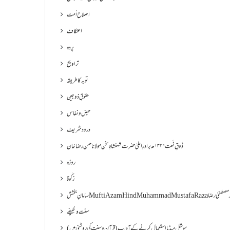
اصلاح اُمت
اعتکاف
پردہ
تراویح
توبہ کا طریقہ
حقوقِ ذوجین
حیض و نفاس
درود شریف
ذَوقِ نَعت ۱۳۲۶ھ برادرِ اعلیٰ حضرت شہنشاہِ سخن مولانا حسن رضا خان
روزہ
زکٰوۃ
Muf مفتی اعظم ھند محمد مصطفیٰ رضا
سنت وظیفے
سوشل میڈیا استعمال کرنے کے آداب (قرآن و سنت کی روشنی میں)