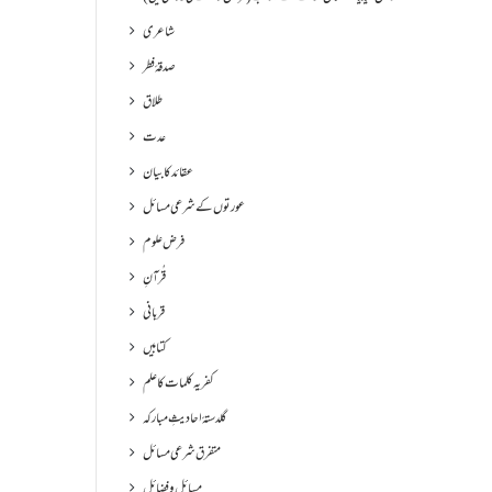
شاعری
صدقۂ فطر
طلاق
عدت
عقائد کا بیان
عورتوں کے شرعی مسائل
فرض علوم
قُرآنِ
قربانی
کتابیں
کفریہ کلمات کا علم
گلدستۂ احادیثِ مبارکہ
متفرق شرعی مسائل
مسائل و فضائل