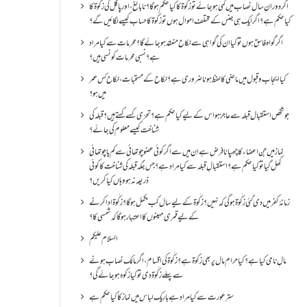
اگر دورانِ سال نصاب میں کمی ہو جائے تو زکٰوۃ کا کیا حکم ہو گا؟ نا بالغ ، اور پاگل کی زکٰوۃ کا
کیا حکم ہے؟ اگر ایک ہی جنس کے مختلف اموال ہوں تو زکٰوۃ کا حساب کیسے لگائیں گے؟
اگر گواہ فاسق ہوں تو کیا ان کی گواہی سے نکاح منعقد ہو جائے گا؟ محرمات سے کیا مراد
ہے؟ نسبی محرمات کونسی ہیں؟
کیا ایجاب و قبول میں ماضی کا لفظ ہونا ضروری ہے؟ نکاح کے مستحبات، نکاح کس عمر
میں ہو؟
جو شخص استقبال قبلہ سے عاجز ہو اس کے لیے کیا حکم ہے؟ تحرّی کسے کہتے ہیں؟ قبلہ کی
شناخت کیسے معلوم کی جائے؟
نماز میں جن اعضاء کا چھپانا فرض ہے ان میں سے اگر کوئی عضو چوتھائی سے کم یا چوتھائی
کھل گیا تو کیا حکم ہے؟استقبالِ قبلہ سے کیا مراد ہے؟جس جگہ قبلہ کی شناخت کا کوئی
ذریعہ نہ ہو وہاں کیا کریں؟
زمانۂ کفر میں دی گئی زکٰوۃ ہو گی کہ نہیں؟زکٰوۃ کے لیے سال کب مکمل ہو گا؟زکٰوۃ ادا کرنے
کے لیے قمری مہینوں کا اعتبار ہو گا کہ شمسی کا؟
السلام علیکم
مالِ نامی کیا ہے؟ کیا حرام مال پر بھی زکوۃ ہے؟ زکٰوۃ کی اقسام ،اگر مالک نصاب ہونے
سے پہلے زکٰوۃ دی تو کیا زکوه ہو جائےگی؟
ستر عورت سے کیا مراد ہے باریک لباس میں نماز کا کیا حکم ہے