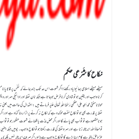
نکاح کا شَرْعی حکم
میٹھے میٹھے اسلامی بھائیو!یاد رکھئے!!اگر شہوت اس حد تک بڑھ جائے کہ نَفْس پر قابو پانا 
کرنا واجب اور یقین ہو تو شادی کرنا فرض ہوجاتا ہے جبکہ نان نفقہ اور ادائیگیِ مہر اور دیگ
مولانا مفتی محمد اَمجد علی اعظمی رَحْمَۃُ اللّٰہ ِتَعَالٰی عَلَیْہ فرماتے ہیں : اعتدال کی حالت میں ی
نفقہ پر قدرت بھی ہو تو نکاح سُنّتِ مؤکدہ ہے کہ نکاح نہ کرنے پر اڑا رہنا گناہ ہے اور اگر ح
ہونامقصودہے تو ثواب بھی پائے گا اور اگر محض لذّت یا قضائے شہوت منظور ہو تو ثواب ن
تو مَعَاذَ اللہ اندیشۂ زنا ہے اور مہر ونفقہ کی قدرت رکھتا ہو تو نکاح واجب۔ يوہيں جبکہ اجنب
عَزَّ وَجَلَّ ہاتھ سے کام لینا پڑے گا تونکاح واجب ہے (اور اگر صرف اندیشہ نہیں بلکہ)یہ 