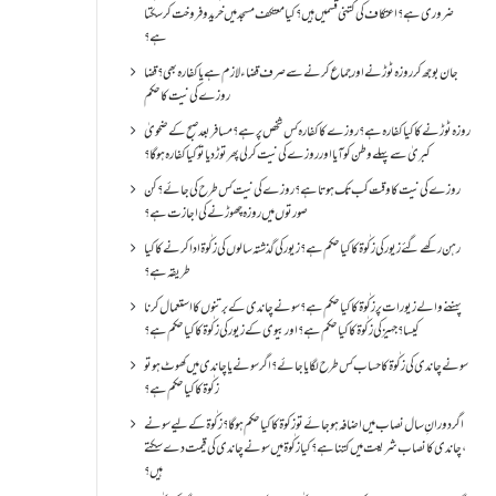
ضروری ہے؟اعتکاف کی کتنی قسمیں ہیں؟کیا معتکف مسجد میں خرید و فروخت کر سکتا
ہے؟
جان بوجھ کر روزہ ٹوڑنے اور جماع کرنے سے صرف قضاء لازم ہے یا کفارہ بھی؟ قضا
روزے کی نیت کا حکم
روزہ ٹوڑنے کا کیا کفارہ ہے؟روزے کا کفارہ کس شخص پر ہے؟ مسافر بعد صبح کے ضحویٰ
کبریٰ سے پہلے وطن کو آیا اور روزے کی نیت کر لی پھر توڑ دیا تو کیا کفارہ ہو گا؟
روزے کی نیت کا وقت کب تک ہوتا ہے؟ روزے کی نیت کس طرح کی جائے؟ کن
صورتوں میں روزہ چھوڑنے کی اجازت ہے؟
رہن رکھے گئے زیور کی زکٰوۃ کا کیا حکم ہے؟زیور کی گذشتہ سالوں کی زکٰوۃ ادا کرنے کا کیا
طریقہ ہے؟
پہننے والے زیورات پر زکٰوۃ کا کیا حکم ہے؟ سونے چاندی کے برتنوں کا استعمال کرنا
کیسا؟ جہیز کی زکٰوۃ کا کیا حکم ہے؟ اور بیوی کے زیور کی زکٰوۃ کا کیا حکم ہے؟
سونے چاندی کی زکٰوۃ کا حساب کس طرح لگایا جائے؟ اگر سونے یا چاندی میں کھوٹ ہو تو
زکٰوۃ کا کیا حکم ہے؟
اگر دورانِ سال نصاب میں اضافہ ہو جائے تو زکوۃ کا کیا حکم ہو گا؟ زکٰوۃ کے لیے سونے
،چاندی کا نصاب شریعت میں کتنا ہے؟ کیا زکٰوۃ میں سونے چاندی کی قیمت دے سکتے
ہیں؟