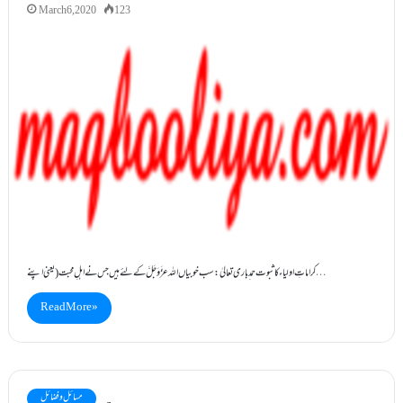
March 6, 2020
123
کراماتِ اولیاء کا ثبوت حمد ِباری تعالیٰ: سب خوبیاں اللہ عزَّوَجَلَّ کے لئے ہیں جس نے اہلِ محبت( یعنی اپنے…
Read More »
مسائل و فضائل