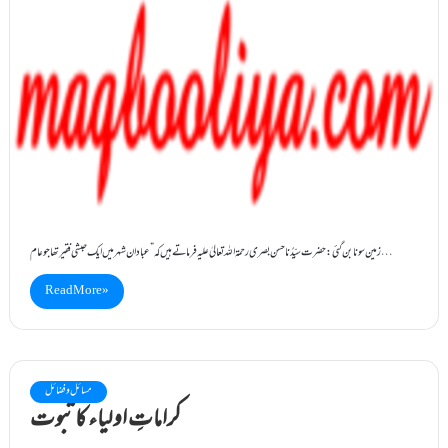
زمین سونابن گئی: حضرت سیِّدُنا حسن بصری رحمۃاللہ تعالیٰ علیہ فرماتے ہیں کہ ”عبادان شہر میں ایک حبشی فقیرتھاجو عام…
Read More »
مسائل و فضائل
کراماتِ اولیاء کا ثبوت