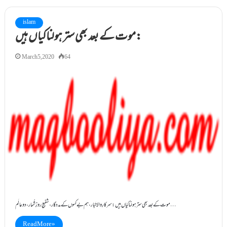
islam
موت کے بعد بھی ستر ہولناکیاں ہیں:
March 5, 2020
64
موت کے بعد بھی ستر ہولناکیاں ہیں: سرکارِ والا تَبار، ہم بے کسوں کے مددگار، شفیعِ روزِ شُمار، دو عالَم…
Read More »