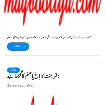
سکراتِ موت : امیرالمؤمنین حضرت سیِّدُنا عمر بن خطاب رضی اللہ تعالیٰ عنہ نے حضرت سیِّدُناکعبُ الاحبار رضی اللہ تعالیٰ…
Read More »
islam
قبر جنت کا باغ یا جہنم کا گڑھا ہے:
March 4, 2020
350