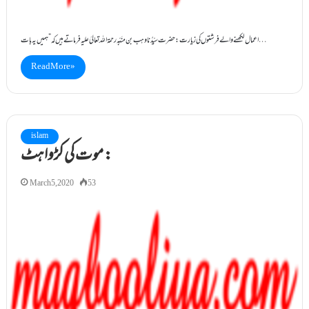
اعمال لکھنے والے فرشتوں کی زیارت: حضرت سیِّدُنا وہب بن منَبِّہ رحمۃاللہ تعالیٰ علیہ فرماتے ہیں کہ” ہمیں یہ بات…
Read More »
islam
موت کی کڑواہٹ :
March 5, 2020
53