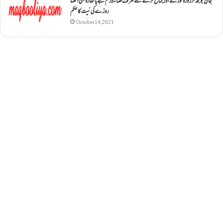
جان بوجھ کر روزہ ٹوڑنے اور جماع کرنے سے صرف قضاء لازم ہے یا کفارہ بھی؟ قضا
روزے کی نیت کا حکم
October 14, 2021