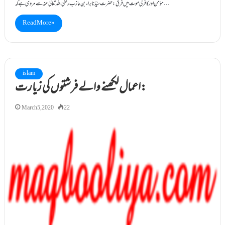
مؤمن اور کافر کی موت میں فرق: حضرت سیِّدُنا براء بن عازب رضی اللہ تعالیٰ عنہ سے مروی ہے کہ…
Read More »
islam
اعمال لکھنے والے فرشتوں کی زیارت:
March 5, 2020
22