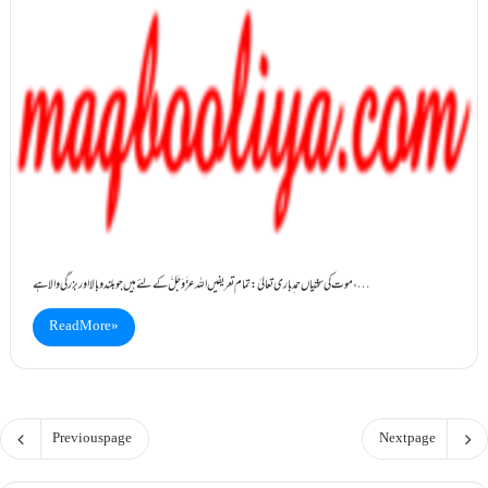
موت کی سختیاں حمد ِباری تعالیٰ: تمام تعریفیں اللہ عزَّوَجَلَّ کے لئے ہیں جو بلند وبالا اور بزرگی والا ہے،…
Read More »
Previous page
Next page