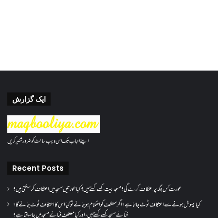
ایک گزارش
اپنے احباب تک اس ویب سائٹ کو ضرور شئیر کریں
Recent Posts
عورت کس جگہ پر اعتکاف کرے گی؟مسجد بیت کسے کہتے ہیں؟کیا عورتیں مسجد میں اعتکاف کر سکتی ہیں؟
کیا بیہوش ہونے سے اعتکاف ٹوٹ جاتا ہے؟ اگر معتکف کو احتلام ہو جائے تو کیا اس کا اعتکاف ٹوٹ جائے گا؟
فنائے مسجد کسے کہتے ہیں ، اور کیا معتکف فنائے مسجد میں جا سکتا ہے؟