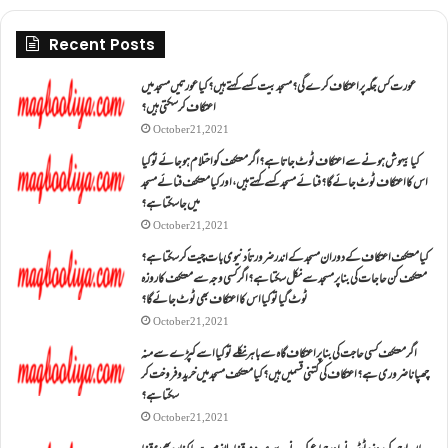
Recent Posts
عورت کس جگہ پر اعتکاف کرے گی؟مسجد بیت کسے کہتے ہیں؟کیا عورتیں مسجد میں
اعتکاف کر سکتی ہیں؟
October 21, 2021
کیا بیہوش ہونے سے اعتکاف ٹوٹ جاتا ہے؟ اگر معتکف کو احتلام ہو جائے تو کیا
اس کا اعتکاف ٹوٹ جائے گا؟فنائے مسجد کسے کہتے ہیں ، اور کیا معتکف فنائے مسجد
میں جا سکتا ہے؟
October 21, 2021
کیا معتکف اعتکاف کے دوران مسجد کے اندر ضرورتاً دنیوی بات چیت کر سکتا ہے؟
معتکف کن حاجات کی بنا پر مسجد سے نکل سکتا ہے؟ اگر کسی وجہ سے معتکف کا روزہ
ٹوٹ گیا تو کیا اس کا اعتکاف بھی ٹوٹ جائے گا؟
October 21, 2021
اگر معتکف کسی حاجت کی بنا پر اعتکاف گاہ سے باہر نکلے تو کیا اسے کپڑے سے منہ
چھپانا ضروری ہے؟اعتکاف کی کتنی قسمیں ہیں؟کیا معتکف مسجد میں خرید و فروخت کر
سکتا ہے؟
October 21, 2021