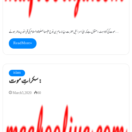
موت کی کڑواہٹ : منقول ہے کہ بنی اسرائیل حضرت سیِّدُناسام بن نوح علیہماالصلٰوۃ والسلام کی قبرِانور پر حاضر ہوئے…
Read More »
islam
سکراتِ موت :
March 5, 2020
60