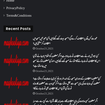
Home
Privacy Policy
Terms & Conditions
Recent Posts
عورت کس جگہ پر اعتکاف کرے گی؟مسجد بیت کسے کہتے ہیں؟کیا عورتیں مسجد میں
اعتکاف کر سکتی ہیں؟
October 21, 2021
کیا بیہوش ہونے سے اعتکاف ٹوٹ جاتا ہے؟ اگر معتکف کو احتلام ہو جائے تو کیا
اس کا اعتکاف ٹوٹ جائے گا؟فنائے مسجد کسے کہتے ہیں ، اور کیا معتکف فنائے مسجد
میں جا سکتا ہے؟
October 21, 2021
کیا معتکف اعتکاف کے دوران مسجد کے اندر ضرورتاً دنیوی بات چیت کر سکتا ہے؟
معتکف کن حاجات کی بنا پر مسجد سے نکل سکتا ہے؟ اگر کسی وجہ سے معتکف کا روزہ
ٹوٹ گیا تو کیا اس کا اعتکاف بھی ٹوٹ جائے گا؟
October 21, 2021
اگر معتکف کسی حاجت کی بنا پر اعتکاف گاہ سے باہر نکلے تو کیا اسے کپڑے سے منہ