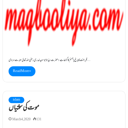
قبر جنت کا باغ یا جہنم کا گڑھا ہے: حضرت سیِّدُنا ابو سعید خدری رضی اللہ تعالیٰ عنہ سے مروی…
Read More »
islam
موت کی سختیاں
March 4, 2020
131