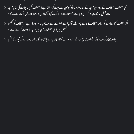
کیا معتکف اعتکاف کے دوران مسجد کے اندر ضرورتاً دنیوی بات چیت کر سکتا ہے؟معتکف کن حاجات کی بنا پر مسجد
سے نکل سکتا ہے؟ اگر کسی وجہ سے معتکف کا روزہ ٹوٹ گیا تو کیا اس کا اعتکاف بھی ٹوٹ جائے گا؟
اگر معتکف کسی حاجت کی بنا پر اعتکاف گاہ سے باہر نکلے تو کیا اسے کپڑے سے منہ چھپانا ضروری ہے؟اعتکاف کی کتنی
قسمیں ہیں؟کیا معتکف مسجد میں خرید و فروخت کر سکتا ہے؟
جان بوجھ کر روزہ ٹوڑنے اور جماع کرنے سے صرف قضاء لازم ہے یا کفارہ بھی؟ قضا روزے کی نیت کا حکم