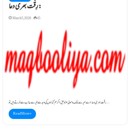
رِقّت بھری دعا:
March 5, 2020
45
رِقّت بھری دعا: اے میرے مالک ومولیٰ عزَّوَجَلَّ ! اگرہم گناہوں کی وجہ سے تیرے عذاب سے ڈرتے ہیں تو…
Read More »