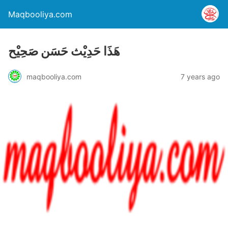
Maqbooliya.com
ھَذَا حَدِیْث حَسَن صَحِیْح
maqbooliya.com
7 years ago