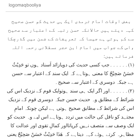
logomaqbooliya
بعض اوقات امام ترمذی ایک ہی حدیث کو حسن صحیح
کہہ دیتے ہیں حالانکہ حسن رتبہ کے اعتبار سے صحیح
سے کم ہوتی ہے جیسا کہ تعریفات کے ضمن میں گذرچکا
،اس کے جواب میں امام ابن حجر عسقلانی رحمہ اللہ
فرماتے ہیں:
(۱)۔۔۔۔۔۔جب کسی حدیث کی دویازائد اَسناد ہوں تو حَدِیْثٌ
حَسَنٌ صَحِیْحٌ کا معنی ہوتاہے کہ ایک سند کے اعتبار سے حسن
ہے جبکہ دوسری کے اعتبار سے صحیح۔
(۲)۔۔۔۔۔۔اور اگر ایک ہی سند ہوتوایک قوم کے نزدیک اس کی
شرائط کے مطابق وہ حدیث حسن جبکہ دوسری قوم کے نزدیک
اس کی شرائط کے مطابق صحیح ہوتی ہے لیکن چونکہ امامِ
مجتہد کو ناقل کی حالت میں تردد ہوتاہے اس لیے وہ حدیث کو
ایک وصف سے متصف نہیں کرپاتااور کمالِ تقوی اور عدالت کا
مظاہرہ کرتے ہوئے کہہ دیتاہے کہ ھَذَا حَدِیْثٌ حَسَنٌ صَحِیْحٌ یعنی