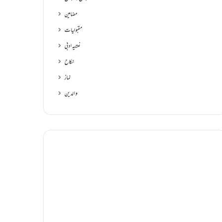
مضامین
مقبولیات
نعتیہ ادبی
نکاح
نماز
والدین