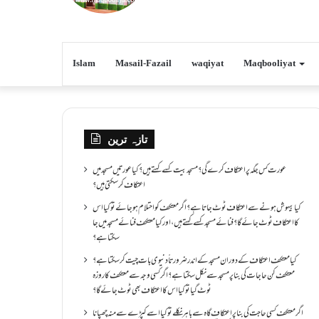
Islam
Masail-Fazail
waqiyat
Maqbooliyat
تازہ ترین
عورت کس جگہ پر اعتکاف کرے گی؟مسجد بیت کسے کہتے ہیں؟کیا عورتیں مسجد میں
اعتکاف کر سکتی ہیں؟
کیا بیہوش ہونے سے اعتکاف ٹوٹ جاتا ہے؟ اگر معتکف کو احتلام ہو جائے تو کیا اس
کا اعتکاف ٹوٹ جائے گا؟فنائے مسجد کسے کہتے ہیں ، اور کیا معتکف فنائے مسجد میں جا
سکتا ہے؟
کیا معتکف اعتکاف کے دوران مسجد کے اندر ضرورتاً دنیوی بات چیت کر سکتا ہے؟
معتکف کن حاجات کی بنا پر مسجد سے نکل سکتا ہے؟ اگر کسی وجہ سے معتکف کا روزہ
ٹوٹ گیا تو کیا اس کا اعتکاف بھی ٹوٹ جائے گا؟
اگر معتکف کسی حاجت کی بنا پر اعتکاف گاہ سے باہر نکلے تو کیا اسے کپڑے سے منہ چھپانا