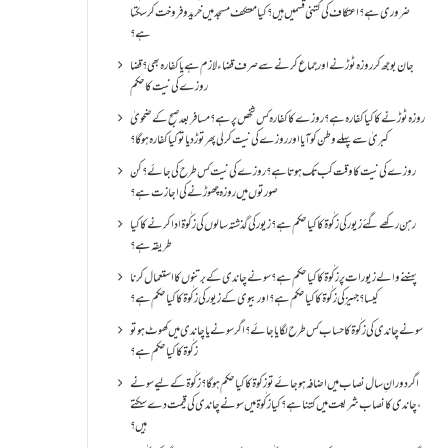
ضروری ہے؟اعتکاف کی کتنی قسمیں ہیں؟کیا معتکف مسجد میں خرید و فروخت کر سکتا
ہے؟
جان بوجھ کر روزہ ٹوڑنے اور جماع کرنے سے صرف قضاء لازم ہے یا کفارہ بھی؟ قضا
روزے کی نیت کا حکم
روزہ ٹوڑنے کا کیا کفارہ ہے؟روزے کا کفارہ کس شخص پر ہے؟ مسافر بعد صبح کے ضحویٰ
کبریٰ سے پہلے وطن کو آیا اور روزے کی نیت کر لی پھر توڑ دیا تو کیا کفارہ ہو گا؟
روزے کی نیت کا وقت کب تک ہوتا ہے؟ روزے کی نیت کس طرح کی جائے؟ کن
صورتوں میں روزہ چھوڑنے کی اجازت ہے؟
رہن رکھے گئے زیور کی زکٰوۃ کا کیا حکم ہے؟زیور کی گذشتہ سالوں کی زکٰوۃ ادا کرنے کا کیا
طریقہ ہے؟
پہننے والے زیورات پر زکٰوۃ کا کیا حکم ہے؟ سونے چاندی کے برتنوں کا استعمال کرنا
کیسا؟ جہیز کی زکٰوۃ کا کیا حکم ہے؟ اور بیوی کے زیور کی زکٰوۃ کا کیا حکم ہے؟
سونے چاندی کی زکٰوۃ کا حساب کس طرح لگایا جائے؟ اگر سونے یا چاندی میں کھوٹ ہو تو
زکٰوۃ کا کیا حکم ہے؟
اگر دورانِ سال نصاب میں اضافہ ہو جائے تو زکوۃ کا کیا حکم ہو گا؟ زکٰوۃ کے لیے سونے
،چاندی کا نصاب شریعت میں کتنا ہے؟ کیا زکٰوۃ میں سونے چاندی کی قیمت دے سکتے
ہیں؟