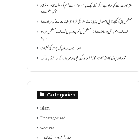
سترِ عورت سے کیا مراد ہے؟اگر اتنا باریک لباس ہو جس سے جسم کی رنگت ظاہر ہو تو نماز
کا کیا حکم ہے؟
مستعمل پانی کو کیسے قابلِ استعمال بنایا جائے؟ نماز کی شرائط ،طہارت سے کیا مراد ہے؟
کب کب تیمم باطل ہو جاتا ہے؟ ماءِ مستعمل کی تعریف ،پانی کب کب مستعمل ہو جاتا
ہے؟
جمعہ کے دن درود پاک پڑھنے کی فضیلت
شوہر اور بیوی کا اپنی صحبت یعنی ہمبستری کی باتیں دوسروں کے سامنے بیان کرنا
Categories
islam
Uncategorized
waqiyat
اسماءالحسنٰی اور ان کے فضائل