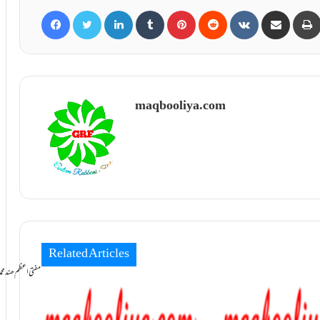
Facebook
Twitter
LinkedIn
Tumblr
Pinterest
Reddit
VKontakte
Share via Email
maqbooliya.com
Related Articles
سامانِ بخشش ti Azam Hind Muhammad Mustafa Raza