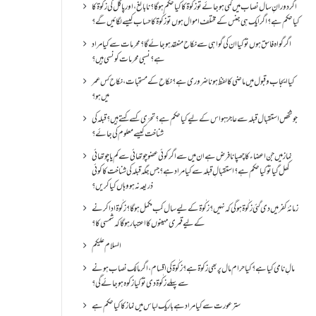
اگر دورانِ سال نصاب میں کمی ہو جائے تو زکٰوۃ کا کیا حکم ہو گا؟ نا بالغ ، اور پاگل کی زکٰوۃ کا
کیا حکم ہے؟ اگر ایک ہی جنس کے مختلف اموال ہوں تو زکٰوۃ کا حساب کیسے لگائیں گے؟
اگر گواہ فاسق ہوں تو کیا ان کی گواہی سے نکاح منعقد ہو جائے گا؟ محرمات سے کیا مراد
ہے؟ نسبی محرمات کونسی ہیں؟
کیا ایجاب و قبول میں ماضی کا لفظ ہونا ضروری ہے؟ نکاح کے مستحبات، نکاح کس عمر
میں ہو؟
جو شخص استقبال قبلہ سے عاجز ہو اس کے لیے کیا حکم ہے؟ تحرّی کسے کہتے ہیں؟ قبلہ کی
شناخت کیسے معلوم کی جائے؟
نماز میں جن اعضاء کا چھپانا فرض ہے ان میں سے اگر کوئی عضو چوتھائی سے کم یا چوتھائی
کھل گیا تو کیا حکم ہے؟استقبالِ قبلہ سے کیا مراد ہے؟جس جگہ قبلہ کی شناخت کا کوئی
ذریعہ نہ ہو وہاں کیا کریں؟
زمانۂ کفر میں دی گئی زکٰوۃ ہو گی کہ نہیں؟زکٰوۃ کے لیے سال کب مکمل ہو گا؟زکٰوۃ ادا کرنے
کے لیے قمری مہینوں کا اعتبار ہو گا کہ شمسی کا؟
السلام علیکم
مالِ نامی کیا ہے؟ کیا حرام مال پر بھی زکوۃ ہے؟ زکٰوۃ کی اقسام ،اگر مالک نصاب ہونے
سے پہلے زکٰوۃ دی تو کیا زکوه ہو جائےگی؟
ستر عورت سے کیا مراد ہے باریک لباس میں نماز کا کیا حکم ہے