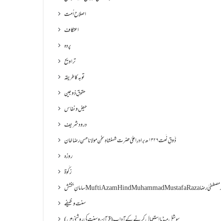
اصلاح اُمت
اعتکاف
پردہ
تراویح
توبہ کا طریقہ
حقوقِ ذوجین
حیض و نفاس
درود شریف
ذَوقِ نَعت ۱۳۲۶ھ برادرِ اعلیٰ حضرت شہنشاہِ سخن مولانا حسن رضا خان
روزہ
زکٰوۃ
Muf مفتی اعظم ھند محمد مصطفیٰ رضا
سنت وظیفے
سوشل میڈیا استعمال کرنے کے آداب (قرآن و سنت کی روشنی میں)