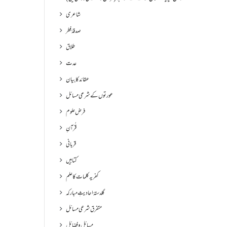
شاعری
صدقۂ فطر
طلاق
عدت
عقائد کا بیان
عورتوں کے شرعی مسائل
فرض علوم
قُرآنِ
قربانی
کتابیں
کفریہ کلمات کا علم
گلدستۂ احادیثِ مبارکہ
متفرق شرعی مسائل
مسائل و فضائل