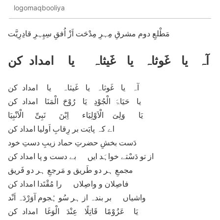
logomaqbooliya
مَطْلعِ دوم مشرقِ مِہرِ مِدْحَت اَزْ اُفقِ سِپِہرِ قادِرِیَّت
آہ یا غَوثاہ یا غَیثاہ یا امداد کن
آہ یا غَوثاہ یا غَیثاہ یا امداد کن
یا حَیَاۃَ الْجُوْدِ یَا رُوْحَ الْمَنَا امداد کن
یَا وَلِیَ الْاَوْلِیَاء اِبْنَ نَبِیِّ الْاَنْبِیَا
اے کہ پایَت بر رِقابِ اَولیا امداد کن
دَست بخشِ حضرتِ حماد زیبِ دستِ خود
از تو دَسْتے خواہَد ایں بے دست و پا امداد کن
مجمعِ ہر دو طَریق و مَرجعِ ہر دو فَریق
فاصِلان و واصِلاں را مُقْتَدا امداد کن
واشیاں بر بندہ از ہر سُو ہُجوم آوَرْدَہ اَنْد
یَا عَزُوْمًا قَاتِلًا عِنْدَ الْوَغَا امداد کن