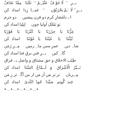
بہرِ ’’ لَا خَوْ فٌ عَلَیْہِمْ ‘‘ نَجِّنَا مِمَّا نَخَافْ
بہرِ’’ لَا ہُمْ یَحْزَنُوْں ‘‘ غمہا زِدا امداد کن
اے بامْصَارِ کرم دو قرن پیشیں دو حرم
تو بَمُلکِ اَولیا چوں اِیلِیا امداد کن
عِزُّنَا یَا حِرْزَنَا یَا کَنْزَنَا یَا فَوْزَنَا
لَیْثُنَا یَا غَیْثَنَا یَا غَوْثَنَا امداد کن
شاہِ دیں عمرِ سنن ماہِ زمیں مِہْرِ زَمَن
گاہِ کیں بہرِ فتن برقِ فنا امداد کن
طیّب الاخلاق و حق مشتاق و واصل بے فراق
نَــیِّرُ الْاَشْرَاق وَ لَــمَّاعُ السَّنَا امداد کن
مِہرباں تر بَر مَن اَز مَن از من آگَہ تر زِ مَن
چَند گُویَم سَیِّدا جُودُ النَّدیٰ امداد کن
٭…٭…٭…٭…٭…٭