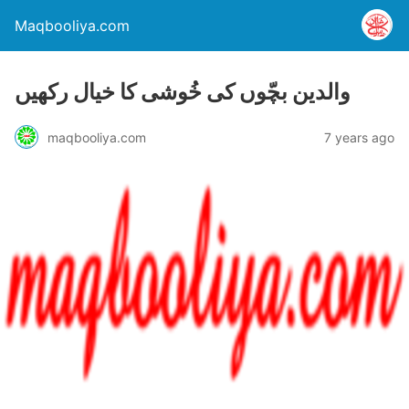
Maqbooliya.com
والدین بچّوں کی خُوشی کا خیال رکھیں
maqbooliya.com
7 years ago