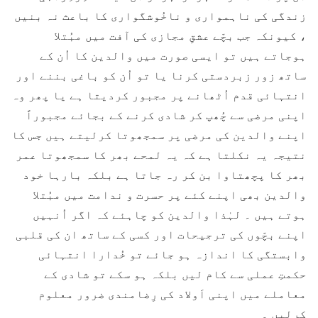
زندگی کی ناہمواری و ناخُوشگواری کا باعث نہ بنیں
، کیونکہ جب بچّے عشقِ مجازی کی آفت میں مبُتلا
ہوجاتے ہیں تو ایسی صورت میں والدین کا اُن کے
ساتھ زور زبردستی کرنا یا تو اُن کو باغی بننے اور
انتہائی قدم اُٹھانے پر مجبور کردیتا ہے یا پھر وہ
اپنی مرضی سے چُھپ کر شادی کرنے کے بجائے مجبوراً
اپنے والدین کی مرضی پر سمجھوتا کرلیتے ہیں جس کا
نتیجہ یہ نکلتا ہے کہ یہ لمحے بھر کا سمجھوتا عمر
بھر کا پچھتاوا بن کر رہ جاتا ہے بلکہ بارہا خود
والدین بھی اپنے کئے پر حسرت و ندامت میں مبُتلا
ہوتے ہیں ۔ لہٰذا والدین کو چاہئے کہ اگر اُنہیں
اپنے بچّوں کی ترجیحات اور کسی کے ساتھ ان کی قلبی
وابستگی کا اندازہ ہو جائے تو خُدارا انتہائی
حکمتِ عملی سے کام لیں بلکہ ہو سکے تو شادی کے
معاملے میں اپنی اَولاد کی رِضامندی ضرور معلوم
کرلیں ۔