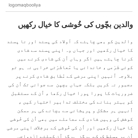
logomaqbooliya
والدین بچّوں کی خُوشی کا خیال رکھیں
والدین کو بھی چاہئے کہ اَولاد کی پسند اور نا پسند
کا خیال رکھیں اور جہاں وہ اپنی پسند سے شادی
کرنا چاہتے ہیں اگر وہاں اُن کی شادی کرنے میں
کوئی شَرْعی ، خاندانی یا مُعاشَرَتی خرابی نہ ہو تو
بلاوجہ اُنہیں اپنی مرضی کے مُطابق شادی کرنے پر
مجبور نہ کریں بلکہ جہاں بچپن سے جوانی تک اُن کی
ضروریات کا پورا پورا خیال رکھا ، اُن کے مستقبل
کو بہتر بنانے کی مختلف تدابیر اختیار کیں ،
اُنہیں ہر مشکل و پریشانی سے بچانے کی ہر ممکن
کوشش کی وہیں شادی کے معاملے میں بھی اُن کی خُوشی
کا خیال رکھیں اور اُن کی خُوشی کے برخِلاف اپنی مرضی
اُن پر مسلط کرکے ہرگز ہرگز اُن کیلئے اِزْدِواجی