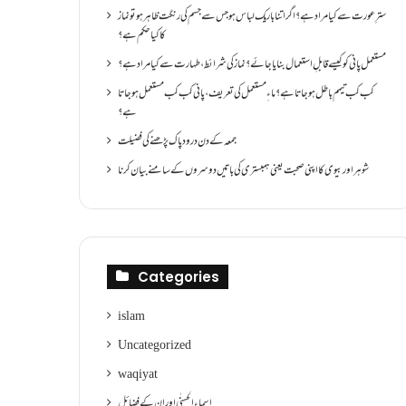
سترِ عورت سے کیا مراد ہے؟اگر اتنا باریک لباس ہو جس سے جسم کی رنگت ظاہر ہو تو نماز
کا کیا حکم ہے؟
مستعمل پانی کو کیسے قابلِ استعمال بنایا جائے؟ نماز کی شرائط ،طہارت سے کیا مراد ہے؟
کب کب تیمم باطل ہو جاتا ہے؟ ماءِ مستعمل کی تعریف ،پانی کب کب مستعمل ہو جاتا
ہے؟
جمعہ کے دن درود پاک پڑھنے کی فضیلت
شوہر اور بیوی کا اپنی صحبت یعنی ہمبستری کی باتیں دوسروں کے سامنے بیان کرنا
Categories
islam
Uncategorized
waqiyat
اسماءالحسنٰی اور ان کے فضائل