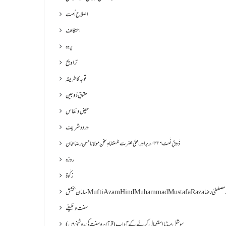
اصلاح اُمت
اعتکاف
پردہ
تراویح
توبہ کا طریقہ
حقوقِ ذوجین
حیض و نفاس
درود شریف
ذَوقِ نَعت ۱۳۲۶ھ برادرِ اعلیٰ حضرت شہنشاہِ سخن مولانا حسن رضا خان
روزہ
زکٰوۃ
Muf مفتی اعظم ھند محمد مصطفیٰ رضا
سنت وظیفے
سوشل میڈیا استعمال کرنے کے آداب (قرآن و سنت کی روشنی میں)