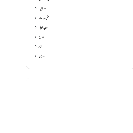
مضامین
مقبولیات
نعتیہ ادبی
نکاح
نماز
والدین