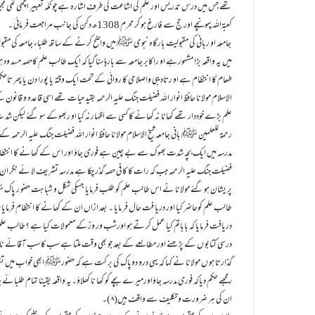
تھے جس میں درس تدریس اور علم کی اشاعت کی طرف اشارہ ہے چونکہ تعبیر اچھی تھی مجبور
کعبۃاللہ پہونچے اور حج سے فارغ ہو کر محرم 1308ھ دکن کی جانب مراجعت فر مائی ۔
جامعہ او ربانی کی مقبولیت بارگاہ نبو ی ﷺ میں واضح کرنے کے ساتھ طلباء جامعہ کی مقبو
میں یہ واقعہ بڑا مشہورہے او راکابر جامعہ سے بارہاسنا گیا کہ ایک طالب علم کاحصہ مسد ود ہو 
طعام کا انتظام ہے او رتادیبی واصلاحی کا روائی کے تحت ایک وقتہ یا پورا دن یا پھر تاحکم ث
الاسلام مولانا حافظ انوار اللہ فضیلت جنگ علیہ الرحمہ بقید حیات تھے اسی قاعدہ و قان
علم بڑے خوددار تھے کھانا نہ کھانے کا کسی سے اظہارنہ کیا او ربھوکے سو گئے لیکن ش
رحمۃ للعلمین ﷺ بانی جامعہ شیخ الاسلام مولانا حافظ انوار اللہ فضیلت جنگ علیہ الرحمہ ک
مدرسہ میں ایک بچہ شدت بھو ک سے بے چین ہے فوری جاؤ اور اس کے کھانے کا انتظام کرو ۔
فضیلت جنگ علیہ الرحمہ جب کہ رات کا کا فی حصہ گذر چکا ہے مدرسہ تشریف لا ئے نگر ان ک
پر یشان ہو گئے مولانا نے اس طالب علم کو طلب فرمایا جسکی شکل و شبا ہت حضو ر پا
طالب علم کوحاضر کیا اور دریا فت حال فر مایا ۔ بعد ازاں ان کے کھانے کا انتظام فرم
دریافت فرمایا کہ باباتم کیا عمل کر تے ہو اورشب ور وزکے معمولات کیا ہے ؟طالب علم
درسی کتابو ں کے پڑھنے اور مطالعے کے بعد جو بھی وقت ملتا ہے سب کا سب آقائے نام
گذارتا ہو ں مولانا نے کہا کہ یہی درو دوپاک کی بر کت ہے کہ حضورﷺ ابھی خواب می
رمجھے حکم دیاکہ فوری مدرسہ جاؤاورمیرے بچے کو کھا نا کھلاؤ۔یہ واقعہ یقینا تمام ط
ان کی ہر ضرورت و تکلیف سے واقف ہیں(۸)۔