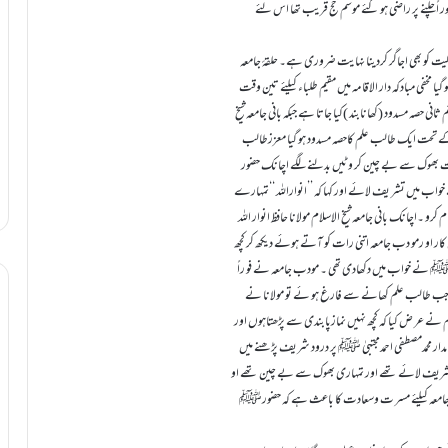
 اًچلنے پر راضی ہو گئے موسم حج قریب تھا اس لئے
لیت کو بھی اجاگر کردینا نہایت ضروری ہے۔ حلقۂ جامعہ
گیا مخفی مبادکہ دار الاقامہ میں مقیم طلباء کیلئے تین وقت
انی حصہ مسدود (کھانابند )کیا جاتا ہے جبکہ بانی جامعہ شیخ
ون کے تحت ایک طالب علم کاحصہ مسدود ہو گیا معززطالب
د ت بھوک سے بے چین کر و ٹیں بدلنے لگے اچانک حضور
ے خواب میں تشر یف لائے اور کہا کہ ’’انواراللہ ‘‘تمہارے
اچانک بانی جامعہ شیخ الاسلام مولانا حافظ انوار اللہ
ار او رمو دب جامعہ اتنی رات کو آتے ہوئے دیکھ کر کچھ
ک ﷺ نے خواب میں دکھادی تھی ۔ مودب جامعہ نے فو راً
ایا جب طالب علم کھانے سے فارغ ہو ئے تو مولانا نے
 نے عر ض کیا کہ کچھ نہیں نمازپابندی سے پڑھتاہوں اور
دار محمدمصطفی احمدمجتبیٰ ﷺ پر درود شریف پڑھنے میں
ں تشریف لائے تھے اور تمہاری بھوک سے بے چین تھے او
لبائے جامعہ کیلئے مسر ت وسعادت کا باعث ہے کہ حضورﷺ