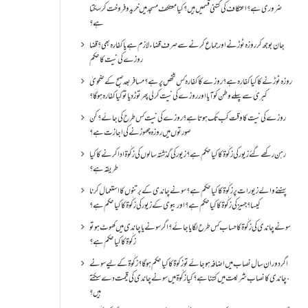
ضروری ہے؟اعتکاف کی کتنی قسمیں ہیں؟کیا معتکف مسجد میں خرید و فروخت کر سکتا
ہے؟
جان بوجھ کر روزہ ٹوڑنے اور جماع کرنے سے صرف قضاء لازم ہے یا کفارہ بھی؟ قضا
روزے کی نیت کا حکم
روزہ ٹوڑنے کا کیا کفارہ ہے؟روزے کا کفارہ کس شخص پر ہے؟ مسافر بعد صبح کے ضحویٰ
کبریٰ سے پہلے وطن کو آیا اور روزے کی نیت کر لی پھر توڑ دیا تو کیا کفارہ ہو گا؟
روزے کی نیت کا وقت کب تک ہوتا ہے؟ روزے کی نیت کس طرح کی جائے؟ کن
صورتوں میں روزہ چھوڑنے کی اجازت ہے؟
رہن رکھے گئے زیور کی زکٰوۃ کا کیا حکم ہے؟زیور کی گذشتہ سالوں کی زکٰوۃ ادا کرنے کا کیا
طریقہ ہے؟
پہننے والے زیورات پر زکٰوۃ کا کیا حکم ہے؟ سونے چاندی کے برتنوں کا استعمال کرنا
کیسا؟ جہیز کی زکٰوۃ کا کیا حکم ہے؟ اور بیوی کے زیور کی زکٰوۃ کا کیا حکم ہے؟
سونے چاندی کی زکٰوۃ کا حساب کس طرح لگایا جائے؟ اگر سونے یا چاندی میں کھوٹ ہو تو
زکٰوۃ کا کیا حکم ہے؟
اگر دورانِ سال نصاب میں اضافہ ہو جائے تو زکوۃ کا کیا حکم ہو گا؟ زکٰوۃ کے لیے سونے
،چاندی کا نصاب شریعت میں کتنا ہے؟ کیا زکٰوۃ میں سونے چاندی کی قیمت دے سکتے
ہیں؟