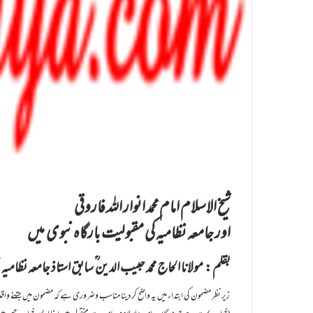
شیخ الاسلام امام محمد انوار اللہ فاروقی
اور جامعہ نظامیہ کی مقبولیت بارگاہ نبو ی میں
بقلم : مولانا الحاج محمد حبیب الدین ؒ سابق استاذ جامعہ نظامیہ ‘
زیر نظر مضمون کی ابتداء میں یہ واضح کر دینا مناسب وضروری ہے کہ مضمون میں جتنے واقعا