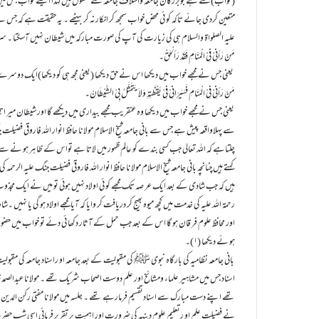
(خواب)سے ہے جوبزرگان جامعہ واسلاف جامعہ سے منقول ہیں لہذا ایسے خواب جس می
متعین کردی جائے تاکہ کو ئی محض خواب سمجھ کر انکارنہ کر بیٹھے ۔ یہ حقیقت ہے کہ ج
علیہ الصلواۃ والسلام ہی کی زیارت کی آپ کی صورت مبارکہ میں شیطان نہیں آسکتا ۔
مَنْ رَأنِیْ فِیْ الْمَنَامِ فَقَدْ رَألْحَقْ۔
یعنی جس نے مجھے خواب میں دیکھا اس نے حق دیکھا (یعنی مجھ ہی کو دیکھا)ایک دوسرے 
مَنْ رَأنِیْ فِیْ الْمَنَامِ فَسَیَرَانِیْ فِیْ یَقْظَتِہِ وَلاَیَتَمَثَّلُ بِیْ الشَّیْطَانْ۔
یعنی جس نے مجھے خواب میں دیکھا وہ عنقریب مجھے بیداری میں دیکھے گا اور شیطان میر
سے پہلاواقعہ پیش ہے جس سے بانی جامعہ شیخ الاسلام مولانا حافظ انوار اللہ فاروقی فضیلت
چلتاہے کہ اللہ تعالی جب کسی بندے کو عالم ظہور میں لاتا ہے تواس کے ظاہر ہو نے س
کہتے ہیں چنانچہ بانی جامعہ شیخ الاسلام مولانا حافظ انوار اللہ فاروقی فضیلت جنگ علیہ الرحمہ 
ہیں کہ جب شادی کے بعد ایک عر صہ تک مجھے کو ئی اولاد نہیں ہوئی تو میں نے ایک مج
رحمۃ اللہ علیہ کی خدمت میں کچھ میوہ بھیج کر دریافت کر وایا کہ آیا مجھے اولاد ہو گی یا نہیں ۔
اور محافظ علوم فر قان ہو گا اس کے بعد جب حمل کے آثار دکھا ئی دئے تو خواب میں حض
ہو ئے دیکھا (۱)۔
اسناد جس میں مشاہیر علماء ومشائخ اور علم دوست اصحاب شریک تھے ۔ مولانا عبدالصمد ق
تھے اپنے دست مبارک سے اسنادتقسیم فرمارہے تھے ۔ جلسہ میں مولانا مفتی رکن الدین علیہ
نے فضیلت علم او رتعلیم علوم دینیہ کی ضرورت اور اہمیت پر تقریر فرمائی اسی شب حضر