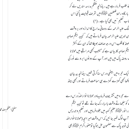
طلب فر مارہے ہیں ۔ چنانچہ منتظم مدرسہ سند یں لے کر
ی بارگاہ رحمۃللعلمین ﷺ میں شرف قبولیت پاگئی اس
اب تعلیم‘‘میں بھی کیا ہے۔ (۲)
ت جنگ علیہ الرحمہ کے روحانی مدارج کا اندازہ اور بر وقت
 الدین علیہ الرحمہ بیان فرماتے ہیں کہ ’’نجیبہ بیگم صاحبہ
وصوفہ کا قلب اس در جہ صاف ہو چکا تھا کہ ان کے اکثر
یگم صاحبہ کا بیا ن ہے کہ میںجب کبھی مر اقبے میں مولانا
روضہ پاک میں ہیں اور آپ کے دونوں ابر و سے نور کی
 حجر ہ میں بیٹھی درس سناکر تی تھیں ، چنانچہ یہ بیان
دیکھا کبھی کھڑے کھڑے ہی سماعت فرماتے اور کبھی بیٹھ
جرہ میں تشریف فرماہیںاور مولاناانواراللہ ؒدرس دے
و سلجھاتے وقت باربار رک جاتے تھے تو نجیبہ بیگم
سامانِ بخشش ti Azam Hind Muhammad Mustafa Raza
انور ﷺ حطیم کعبہ میں جلوہ فرماہیں اور تعلیم وتدریس
ٓپ لوگ ٹھیر جا ئیں کہ اس وقت میر ا بچہ (مولاناانواراللہ
آپ کی توجہ پاک سے مضمون حل ہوگیا توحضور اکرم ﷺ بھی