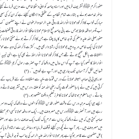
حضوراکرم ﷺ تشریف فرماہیں اور اسناد جامعہ کو اپنی دستخط خاص سے مزین فرمانے کیلئے 
حاضر خدمت ہوئے یہ بشارت تمام نظامیہ کے حقیقی وابستگان کیلئے ہے کہ ان کہ کی سع
مبارک خواب کا ذکر خود مولانا انواراللہ فاروقی علیہ الرحمۃ والرضوان نے اپنے مضمون ’’نص
اب تیسرا واقعہ ملاحظ ہو جس سے بانی جامعہ شیخ الاسلام مولانا حافظ انوار اللہ فاروقی ؒفضیل
حضورصلی اللہ علیہ وسلم کی تو جہ خاص کا پتہ چلتا ہے جس کا ذکر کر تے ہو ئے مفتی مولانا رکن
مولانا کی ایک خاص مر یدہ ہیں جو مولانا کی رشتہ دار بھی ہیں ۔ کثرت ذکر اللہ کی وجہ سے م
انکشافات بالکل صحیح ہو تے تھے جس کا ذکر خود مولانا انوار اللہؒ نے بھی کیا ہے انہی نجبیہ ب
انواراللہؒ کا تصور کیا ہے آپ کو اس حال میں دیکھا کہ آپ حضرت رسول کریم ﷺ کے 
شعائیں نکل کر آسمان تک جارہی ہیں اور آپ بے خودہیں‘‘۔ (۳)
اور یہی بی بی صاحبہ ہمیشہ مولاناؒ کے در س فتوحات مکیہ سے استفادہ کے لئے قریب کے ایک
کرتی ہیں کہ میں نے بارہا حضورغوث پاک رضی اللہ عنہ کو حلقہء درس میں تشر یف لاتے 
جاتے ۔ ایسامعلوم ہوتاتھا کہ مولانا کا طرزتعلیم دیکھنا مقصود ہو۔ (۴)
ایسے ہی ایک مرتبہ درس کے وقت حضور اقدس ﷺ کو انہوں نے دیکھاکہ ایک دوسر ے ح
رہے ہیں اور آنحضرت ﷺ درس میں مصروف ہیں ۔ایک او ردفعہ مولانا کسی اہم مسئلے ک
صاحبہ کہتی ہیں کہ میں نے دیکھا کہ یہا ں سے حرم پاک تک ایک صاف راستہ ہے اور حضور 
میں مصروف ہیں ۔ پھر آپ نے کچھ دیر کیلئے توقف فر مایا او رحاضرین سے ارشاد فرمایا کہ ا
)حل مضمون سے قاصر ہوگیا ہے پھر مولانا انواراللہ علیہ الرحمہ کی جانب تو جہ فرمائی 