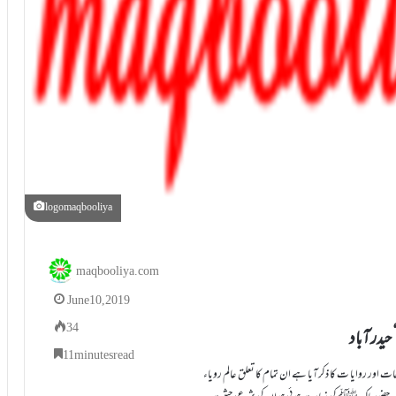
logomaqbooliya
maqbooliya.com
June 10, 2019
34
 حیدرآباد
11 minutes read
ت اور روایا ت کا ذکرآیا ہے ان تمام کا تعلق عالم رویاء