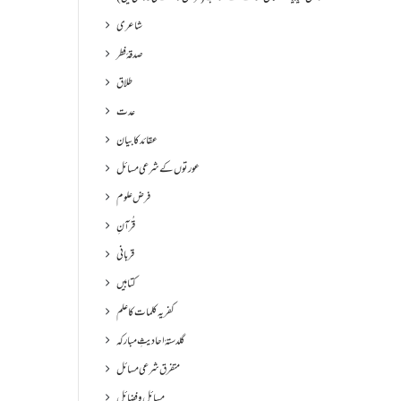
شاعری
صدقۂ فطر
طلاق
عدت
عقائد کا بیان
عورتوں کے شرعی مسائل
فرض علوم
قُرآنِ
قربانی
کتابیں
کفریہ کلمات کا علم
گلدستۂ احادیثِ مبارکہ
متفرق شرعی مسائل
مسائل و فضائل