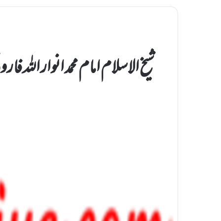
شیخ الاسلام امام محمد انوار اللہ فا