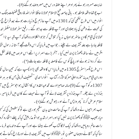
نہایت مسرور ہو ئے پھر ادھر اپنے حلقہ درس میں مصروف ہوگئے (۵)۔
اب چوتھا واقعہ ملاحظہ ہو ۔ بانی جامعہ شیخ الاسلام مولانا حافظ انوار اللہ فاروقیؒ فضیلت جن
انوار میں اس طرح لکھی گئی کہ 1301ھ میں آپ عازم حج وزیار
کی محبت نے وطن کی یاد بھلادی اور آپ قافلہ سے جداہو گئے ۔ رفیق سفر مولانا مظفر الدین 
مولانا کی قیام گاہ پر حاضر ہو ا وہاں نہ پاکر تلاش کر تا ہو ا نکلااور دیکھا کہ آپ قبہ سید نا
قافلہ جارہا ہے جلد تشریف لے چلئے ۔ جواب میں فرمایا کہ اس وقت مجھے آستانہ رسول 
مگر میں نے ساتھ چھوڑنا پسندنہیں کیا ۔ آخر بڑے اصرار پر اٹھے اس عرصہ میں قافلہ نکل 
لے کر روانہ ہوئے اور پانچ کو س کے فاصلہ پر قافلہ سے جاملے (۶)۔
ا س طرح تیسرا سفرحج 1305ھ میں فرمایا اس کا واقعہ بھی بڑا دلچسپ ہے ک
1307ھ کو آپ کے (9)سالہ صاحبزادے محمدعبدالقدوس کا انتقال ہو ا جو سفر ح
جنازہ پر لے چلو۔ آپ جنازہ پرتشریف لائے تو آپ نے میت کے کا ن میں فرمای
سلام عر ض کرنا‘‘ پھر واپس آئے او ربیہو ش ہو گئے(۷) ۔
جب ہمر اہیوں نے دیکھا کہ آپ کی حالت دن بدن سقیم ہو رہی ہے تو کو شش کی کہ ک
دیارحبیب ﷺ کو چھوڑنا پسند نہیں کیا اور اصرار شدید ہو اتو عذر پیش کیا کہ پہلے استخارہ کرو
رات عالم رویامیں دیکھا کہ ایک لڑکا کتاب کھولے بیٹھا ہے اورآپ کے والد ماجد فر ماتے 
سنا گیا کہ آقائے دوجہاں حضورپر نور ﷺخواب میں تشریف لائے اور چراغ دکھاتے ہو ئے 