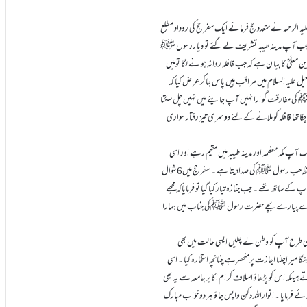
گ علیہ الرحمہ نے متعدد حج فرمائے ایک سفر حج کی روداد مطلع
ت ہوئے بعد فراغ حج جب آپ مدینہ طیبہ تشریف لے گئے تو دیا ررسول ﷺ
معلّٰیؒ کا بیا ن ہے کہ جب قافلہ روانہ ہو نے لگا تومیں
 اسمعیل علیہ السلام میں مر اقب ہیں پاس جاکر عر ض کیا کہ
ﷺ کی مفارقت گو ارا نہیں آپ جایئے میں نہیں چل سکتا
چکاتھا قافلہ کو ملانے کے لئے دوسر ی تیز رفتار سواری
ہ تین سال تک آپ مکہ معظمہ اور مدینہ طیبہ میں مقیم رہے اور اسی
دوران قیام مدینہ منورہ اپنی معرکۃ الآراء کتاب ’’انواراحمدی ‘‘تصنیف فرمائی جس کا ہر ہر لفظ حب رسول ﷺ کی صدادیتا ہے ۔ سفر حج میں6شوال
ج میں آپ کے ساتھ تھے ۔ جب جنازہ تیار کیا گیا تو فرمایاکہ مجھے
ا میرے پیارے بچے حضرت رسول ﷺکی جناب میں ہمارا
سی طرح آپ کو وطن لے چلیں ایسی حالت میں بھی
نگا میر اچلنا اجازت پرمنحصرہے چنانچہ استخارہ کیا ۔ اسی
ہیںکہ اس کو پڑھاؤ اسلاف کر ام اکابر جامعہ سے یہ بھی
فرمایا ۔ انواراللہ دکن واپس جا ؤ ہر دو خواب مبارک