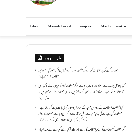
Islam
Masail-Fazail
waqiyat
Maqbooliyat
تازہ ترین
عورت کس جگہ پر اعتکاف کرے گی؟مسجد بیت کسے کہتے ہیں؟کیا عورتیں مسجد میں
اعتکاف کر سکتی ہیں؟
کیا بیہوش ہونے سے اعتکاف ٹوٹ جاتا ہے؟ اگر معتکف کو احتلام ہو جائے تو کیا اس
کا اعتکاف ٹوٹ جائے گا؟فنائے مسجد کسے کہتے ہیں ، اور کیا معتکف فنائے مسجد میں جا
سکتا ہے؟
کیا معتکف اعتکاف کے دوران مسجد کے اندر ضرورتاً دنیوی بات چیت کر سکتا ہے؟
معتکف کن حاجات کی بنا پر مسجد سے نکل سکتا ہے؟ اگر کسی وجہ سے معتکف کا روزہ
ٹوٹ گیا تو کیا اس کا اعتکاف بھی ٹوٹ جائے گا؟
اگر معتکف کسی حاجت کی بنا پر اعتکاف گاہ سے باہر نکلے تو کیا اسے کپڑے سے منہ چھپانا