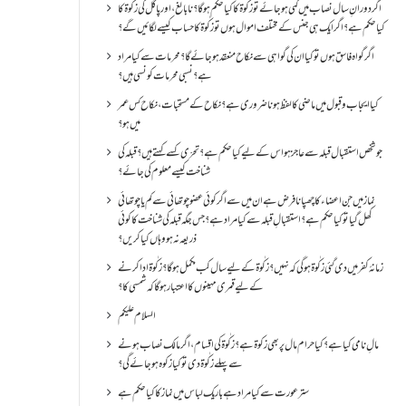
اگر دورانِ سال نصاب میں کمی ہو جائے تو زکٰوۃ کا کیا حکم ہو گا؟ نا بالغ ، اور پاگل کی زکٰوۃ کا
کیا حکم ہے؟ اگر ایک ہی جنس کے مختلف اموال ہوں تو زکٰوۃ کا حساب کیسے لگائیں گے؟
اگر گواہ فاسق ہوں تو کیا ان کی گواہی سے نکاح منعقد ہو جائے گا؟ محرمات سے کیا مراد
ہے؟ نسبی محرمات کونسی ہیں؟
کیا ایجاب و قبول میں ماضی کا لفظ ہونا ضروری ہے؟ نکاح کے مستحبات، نکاح کس عمر
میں ہو؟
جو شخص استقبال قبلہ سے عاجز ہو اس کے لیے کیا حکم ہے؟ تحرّی کسے کہتے ہیں؟ قبلہ کی
شناخت کیسے معلوم کی جائے؟
نماز میں جن اعضاء کا چھپانا فرض ہے ان میں سے اگر کوئی عضو چوتھائی سے کم یا چوتھائی
کھل گیا تو کیا حکم ہے؟استقبالِ قبلہ سے کیا مراد ہے؟جس جگہ قبلہ کی شناخت کا کوئی
ذریعہ نہ ہو وہاں کیا کریں؟
زمانۂ کفر میں دی گئی زکٰوۃ ہو گی کہ نہیں؟زکٰوۃ کے لیے سال کب مکمل ہو گا؟زکٰوۃ ادا کرنے
کے لیے قمری مہینوں کا اعتبار ہو گا کہ شمسی کا؟
السلام علیکم
مالِ نامی کیا ہے؟ کیا حرام مال پر بھی زکوۃ ہے؟ زکٰوۃ کی اقسام ،اگر مالک نصاب ہونے
سے پہلے زکٰوۃ دی تو کیا زکوه ہو جائےگی؟
ستر عورت سے کیا مراد ہے باریک لباس میں نماز کا کیا حکم ہے