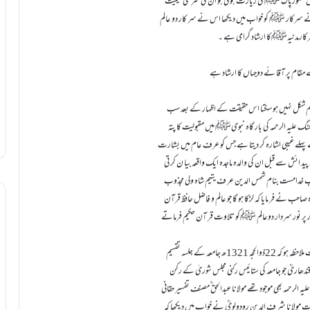
ں حضورپاک ﷺ کی زیارت ہو ئی ہو ان کی شرعی حیثیت
س نے سرکار ﷺ کو خواب میں دیکھا اس نے سر کار دو عالم
 سرکارمدنیہﷺکا ارشاد گرامی ہے ۔
مقام پر آقا ئے دوجہاں کا ارشاد ہے
 اہم شکل نہیں ہو سکتا اس حقیقت کے اظہار کے بعد سب
 جنگ علیہ الرحمہ کی بار گاہ نبویﷺ میں مقبولیت کا پتہ
ے پہلے غیبی اشارہ کر دیتا ہے جس کو عرف عام میں بشارت
کی پید ائش سے قبل ان کی والدہ ماجدہ ایک واقعہ بیا ن کر تی
ذوب خدامست بنام شمس الدین عر ف یتیم شاہ ولی مجذوب
شاہ صاحب نے فر مایا کہ لڑکا ہو گا جو عالم و فاضل حافظ قرآن
ور پر نور سردار دوعالم ﷺکو تلاوت قر آن حکیم فرماتے
بانی جامعہ نظامیہ کی بارگاہ نبوی ﷺ کی مقبولیت کے بعد جامعہ او راسناد جامعہ کی مقبولیت ملاحظہ ہو کہ 22ذوالحجہ 1321ھ جامعہ کے جلسہ تقسیم
ندھاریؒ جو جامعہ کی ستائیس رکنی مجلس شوریٰ کے رکن
 الرحمہ بھی موجودتھے مولانا عبدالحق ؒمصنف تفسیر حقانی
ت مولانا شر ف الدین رودولویؒ نے خواب میں دیکھا کہ