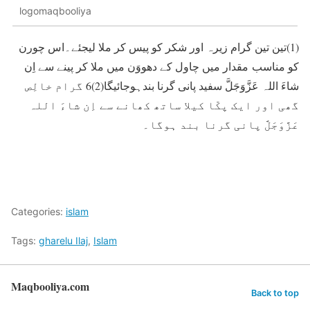
logomaqbooliya
(1)تین تین گرام زیرہ اور شکر کو پیس کر ملا لیجئے۔اس چورن
کو مناسب مقدار میں چاول کے دھووَن میں ملا کر پینے سے اِن
شاءَ اللہ عَزَّوَجَلَّ سفید پانی گرنا بندہوجائیگا(2)6 گرام خالِص
گھی اور ایک پکّا کیلا ساتھ کھانے سے اِن شاءَ اللہ
عَزَّوَجَلَّ پانی گرنا بند ہوگا۔
Categories:
islam
Tags:
gharelu Ilaj
,
Islam
Maqbooliya.com
Back to top