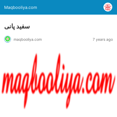
Maqbooliya.com
سفید پانی
maqbooliya.com
7 years ago