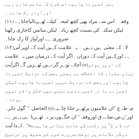
بھر ٹھہرنا چاہیے اس طرح کہ سانس جاری رہے
اورآواز رک جائے ۔
(۱۱) وقفہ : اس سے مراد بھی کچھ لمحہ کیلئے ٹھہرنالیاجاتاہے
لیکن سکتہ کی نسبت کچھ زیادہ لیکن سانس کاجاری رکھنا
ضروری ہے اورآواز کا رک جانا۔
(۱۲)لا : کے معنٰی ہیں نہیں ۔ یہ علامت کہیں آیت کے اوپر آتی
ہے اورکہیں آیت کے دوران ۔اگر آیت کے درمیان میں یہ علامت
آجائے توہر گز نہیں ٹھہریں گے اگرآیت (o)کے اوپر ہوتو
یہاں علماء کا اختلاف ہے یعنی بعض کے نزدیک ٹھہرنا
چاہیے اوربعض کے نزدیک نہیں ٹھہرنا چاہیے لیکن
ٹھہرنے یا نہ ٹھہرنے سے معنٰی میں خلل واقع نہیں
ہوتا ۔
الحاصل :” گول دائرہ (o)م، ط، ج ”ان علامتوں پرٹھہر جانا چاہیے
اور”ز،ص،صلے، ق اوروقفہ” ان جگہوں پر نہ ٹھہرنا ہی بہتر ہے
۔لہذا آیت ”o،م، ط ، ج” پر رکنے کی عادت بنانی چاہیے
دیگر علامات پر بوقت ضرورت قوی کو ضعیف پر ترجیح