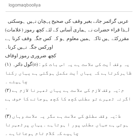
logomaqbooliya
عربی گرائمر جانے بغیر وقف کی صحیح پہچان نہیں ہوسکتی
لہذا قراء حضرات نے ہماری آسانی کے لئے کچھ رموز (علامات)
مقررکئے ہیں تاکہ ہمیں معلوم ہو کہ کس جگہ وقف کرنا ہے
اورکس جگہ نہیں کرنا۔
کچھ ضروری رموز اوقاف
(۱) گول دائرہ(o) : یہ وقف آیت کی علامت ہے یہ اس بات کو
ظاہرکرتاہے کہ یہاں آیت مکمل ہوگئی ہے یہاں رکنا
چاہیئے ۔
(۲) م :یہ وقف لازم کی علامت ہے یہاں ٹھہرنا لازم ہے
اگرنہ ٹھہرے تو مطلب کچھ کا کچھ ہوجانے کا خوف ہے
۔
(۳) ط :یہ وقف مطلق کی علامت ہے مگر یہ علامت وہاں
ہوتی ہے جہاں مطلب پور ا ہوتاہے ۔یہاں پرٹھہرنا
چاہیے کہ کلام تام ہوجاتاہے ۔