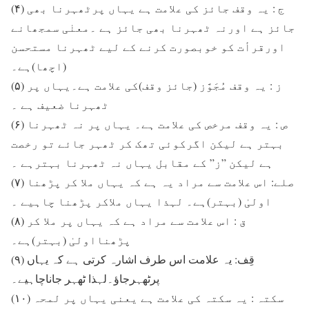
(۴) ج : یہ وقف جائز کی علامت ہے یہاں پرٹھہرنا بھی
جائز ہے اورنہ ٹھہرنا بھی جائز ہے ۔معنٰی سمجھانے
اورقرأت کو خوبصورت کرنے کے لیے ٹھہرنا مستحسن
(اچھا)ہے۔
(۵) ز : یہ وقف مُجَوَّز (جائز وقف)کی علامت ہے۔یہاں پر
ٹھہرنا ضعیف ہے ۔
(۶) ص : یہ وقف مرخص کی علامت ہے۔ یہاں پر نہ ٹھہرنا
بہتر ہے لیکن اگرکوئی تھک کر ٹھہر جائے تو رخصت
ہے لیکن ”ز” کے مقابل یہاں نہ ٹھہرنا بہترہے ۔
(۷) صلے: اس علامت سے مراد یہ ہے کہ یہاں ملا کر پڑھنا
اولیٰ (بہتر)ہے۔ لہذا یہاں ملاکر پڑھنا چاہیے ۔
(۸) ق : اس علامت سے مراد ہے کہ یہاں پر ملا کر
پڑھنااولیٰ (بہتر)ہے۔
(۹) قِف: یہ علامت اس طرف اشارہ کرتی ہے کہ یہاں
پرٹھہرجاؤ۔لہذا ٹھہر جاناچاہیے۔
(۱۰) سکتہ : یہ سکتہ کی علامت ہے یعنی یہاں پر لمحہ