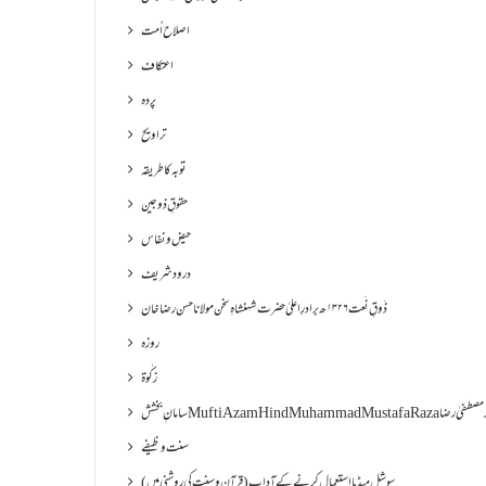
اصلاح اُمت
اعتکاف
پردہ
تراویح
توبہ کا طریقہ
حقوقِ ذوجین
حیض و نفاس
درود شریف
ذَوقِ نَعت ۱۳۲۶ھ برادرِ اعلیٰ حضرت شہنشاہِ سخن مولانا حسن رضا خان
روزہ
زکٰوۃ
Muf مفتی اعظم ھند محمد مصطفیٰ رضا
سنت وظیفے
سوشل میڈیا استعمال کرنے کے آداب (قرآن و سنت کی روشنی میں)