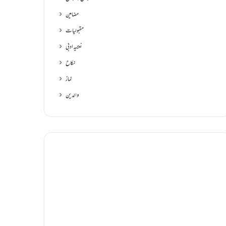
مضامین
مقبولیات
نعتیہ ادبی
نکاح
نماز
والدین