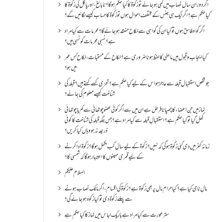
اگر دورانِ سال نصاب میں کمی ہو جائے تو زکٰوۃ کا کیا حکم ہو گا؟ نا بالغ ، اور پاگل کی زکٰوۃ کا
کیا حکم ہے؟ اگر ایک ہی جنس کے مختلف اموال ہوں تو زکٰوۃ کا حساب کیسے لگائیں گے؟
اگر گواہ فاسق ہوں تو کیا ان کی گواہی سے نکاح منعقد ہو جائے گا؟ محرمات سے کیا مراد
ہے؟ نسبی محرمات کونسی ہیں؟
کیا ایجاب و قبول میں ماضی کا لفظ ہونا ضروری ہے؟ نکاح کے مستحبات، نکاح کس عمر
میں ہو؟
جو شخص استقبال قبلہ سے عاجز ہو اس کے لیے کیا حکم ہے؟ تحرّی کسے کہتے ہیں؟ قبلہ کی
شناخت کیسے معلوم کی جائے؟
نماز میں جن اعضاء کا چھپانا فرض ہے ان میں سے اگر کوئی عضو چوتھائی سے کم یا چوتھائی
کھل گیا تو کیا حکم ہے؟استقبالِ قبلہ سے کیا مراد ہے؟جس جگہ قبلہ کی شناخت کا کوئی
ذریعہ نہ ہو وہاں کیا کریں؟
زمانۂ کفر میں دی گئی زکٰوۃ ہو گی کہ نہیں؟زکٰوۃ کے لیے سال کب مکمل ہو گا؟زکٰوۃ ادا کرنے
کے لیے قمری مہینوں کا اعتبار ہو گا کہ شمسی کا؟
السلام علیکم
مالِ نامی کیا ہے؟ کیا حرام مال پر بھی زکوۃ ہے؟ زکٰوۃ کی اقسام ،اگر مالک نصاب ہونے
سے پہلے زکٰوۃ دی تو کیا زکوه ہو جائےگی؟
ستر عورت سے کیا مراد ہے باریک لباس میں نماز کا کیا حکم ہے