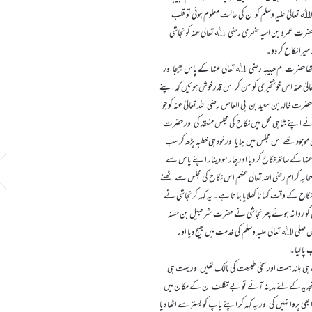
عالیٰ علیہ وسلم کو ان کی حالت معلوم ہوئی تو قلب
ضرت عمرو بن امیہ ضمری رضی اﷲ تعالیٰ عنہ کو نجاشی
میرا نکاح کر دو۔
ھا حضرت ام حبیبہ رضی اﷲ تعالیٰ عنہا کے پاس بھیجا اور
یٰ عنہ اس خوشخبری کو سن کر اس قدر خوش ہوئیں کہ اپنے
 خالد بن سعید بن ابی العاص رضی اللہ تعالیٰ عنہ کو جو
ے اپنے شاہی محل میں نکاح کی مجلس منعقد کی اور حضرت
جود تھے اس مجلس میں بلایا اور خود ہی خطبہ پڑھ کر سب
ا کے ساتھ نکاح کر دیا اور چار سو دینار اپنے پاس سے
ابہ کرام رضی اللہ تعالیٰ عنہم اس نکاح کی مجلس سے اٹھنے
ہ نکاح کے وقت کھانا کھلایا جاتا ہے۔ یہ کہہ کر نجاشی نے
گھروں کو روانہ ہوئے پھر نجاشی نے حضرت شرحبیل بن حسنہ
 صلی اﷲ تعالیٰ علیہ وسلم کی خدمت میں بھیج دیا اور
پا لیا۔
حضرت ام حبیبہ رضی اﷲ تعالیٰ عنہا بہت پاکیزہ ذات و حمیدہ صفات کی جامع اور نہایت ہی بلند ہمت اور سخی طبیعت کی مالک تھیں اور بہت ہی
ی تجدید کے لئے مدینہ آئے تو بے تکلف ان کے مکان میں
پروا نہیں کی اور یہ کہہ کر اپنے باپ کو بستر سے اٹھا دیا