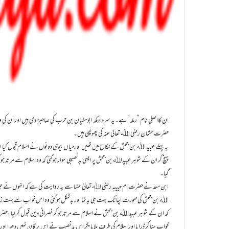
حضرت عثمان رضی اﷲ تعالیٰ عنہ کی پھوپھی ہیں۔
پہنچ کر ان کے شوہر عبیداﷲ بن جحش پر ایسی بدنصیبی سوار ہو گئی کہ وہ اسلام سے مرتد ہو
گیا۔
اﷲ بن جحش کی صورت اچانک بہت ہی بدنما اور بدشکل ہو گئی وہ اس خواب سے بہت زیادہ 
کہ ان کے شوہر عبیداﷲ بن جحش نے اسلام سے مرتد ہو کر نصرانی دین قبول کر لیا ،حضرت 
خواب سنا کر ڈرایا اور اسلام کی طرف بلایا مگر اس بدنصیب نے اس پر کان نہیں دھرا اور 