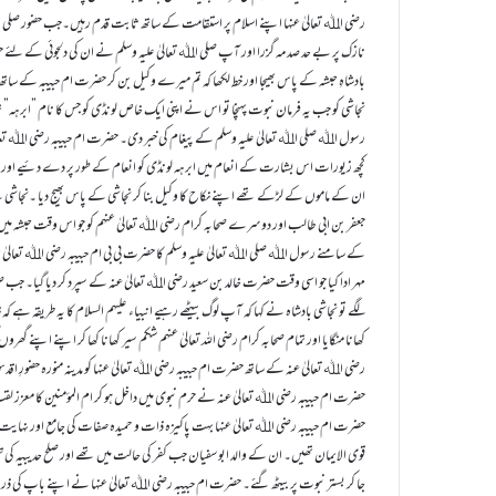
رضی اﷲ تعالیٰ عنہا اپنے اسلام پر استقامت کے ساتھ ثابت قدم رہیں۔جب حضور صلی اﷲ ت
نازک پر بے حد صدمہ گزرا اور آپ صلی اﷲ تعالیٰ علیہ وسلم نے ان کی دلجوئی کے لئے ح
بادشاہِ حبشہ کے پاس بھیجا اور خط لکھا کہ تم میرے وکیل بن کر حضرت ام حبیبہ کے ساتھ 
نجاشی کو جب یہ فرمان نبوت پہنچا تو اس نے اپنی ایک خاص لونڈی کو جس کا نام ”ابرہہ” ت
رسول اﷲ صلی اﷲ تعالیٰ علیہ وسلم کے پیغام کی خبر دی۔ حضرت ام حبیبہ رضی اﷲ تعال
کچھ زیورات اس بشارت کے انعام میں ابرہہ لونڈی کو انعام کے طور پر دے دئیے اور حضرت
ان کے ماموں کے لڑکے تھے اپنے نکاح کا وکیل بنا کر نجاشی کے پاس بھیج دیا ۔نجاشی ن
جعفر بن ابی طالب اور دوسرے صحابہ کرام رضی اﷲ تعالیٰ عنہم کو جو اس وقت حبشہ میں مو
کے سامنے رسول اﷲ صلی اﷲ تعالیٰ علیہ وسلم کا حضرت بی بی ام حبیبہ رضی اﷲ تعالیٰ عنہ
مہر ادا کیا جو اسی وقت حضرت خالد بن سعید رضی اﷲ تعالیٰ عنہ کے سپرد کر دیا گیا۔ جب صح
لگے تو نجاشی بادشاہ نے کہا کہ آپ لوگ بیٹھے رہیے انبیاء علیہم السلام کا یہ طریقہ ہے ک
کھانا منگایا اور تمام صحابہ کرام رضی اللہ تعالیٰ عنہم شکم سیر کھانا کھا کر اپنے اپنے 
رضی اﷲ تعالیٰ عنہ کے ساتھ حضرت ام حبیبہ رضی اﷲ تعالیٰ عنہا کو مدینہ منورہ حضورِ اقدس
حضرت ام حبیبہ رضی اﷲ تعالیٰ عنہ نے حرم نبوی میں داخل ہو کر ام المؤمنین کا معزز لقب 
قوی الایمان تھیں۔ ان کے والد ابو سفیان جب کفر کی حالت میں تھے اور صلح حدیبیہ ک
جا کر بستر نبوت پر بیٹھ گئے۔ حضرت ام حبیبہ رضی اﷲ تعالیٰ عنہا نے اپنے باپ کی ذرا بھی 