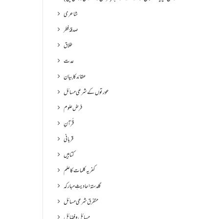
شاعری
صدقۂ فطر
طلاق
عدت
عقائد کا بیان
عورتوں کے شرعی مسائل
فرض علوم
قُرآنِ
قربانی
کتابیں
کفریہ کلمات کا علم
گلدستۂ احادیثِ مبارکہ
متفرق شرعی مسائل
مسائل و فضائل