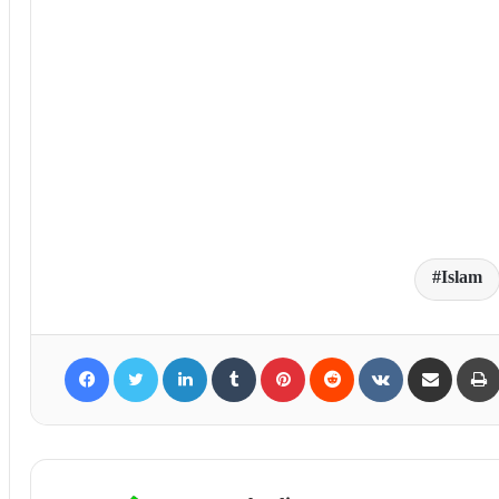
Islam
Facebook
Twitter
LinkedIn
Tumblr
Pinterest
Reddit
VKontakte
Share via Email