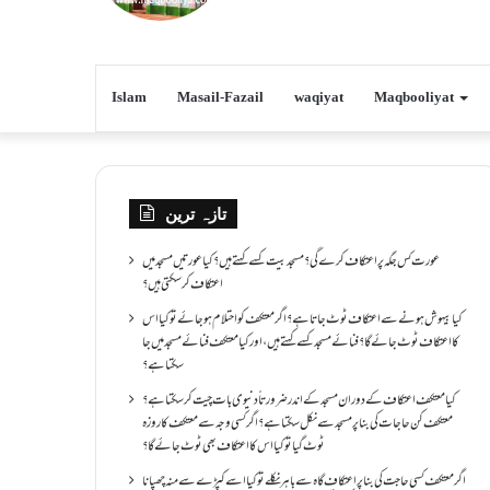
Islam
Masail-Fazail
waqiyat
Maqbooliyat
تازہ ترین
عورت کس جگہ پر اعتکاف کرے گی؟مسجد بیت کسے کہتے ہیں؟کیا عورتیں مسجد میں
اعتکاف کر سکتی ہیں؟
کیا بیہوش ہونے سے اعتکاف ٹوٹ جاتا ہے؟ اگر معتکف کو احتلام ہو جائے تو کیا اس
کا اعتکاف ٹوٹ جائے گا؟فنائے مسجد کسے کہتے ہیں ، اور کیا معتکف فنائے مسجد میں جا
سکتا ہے؟
کیا معتکف اعتکاف کے دوران مسجد کے اندر ضرورتاً دنیوی بات چیت کر سکتا ہے؟
معتکف کن حاجات کی بنا پر مسجد سے نکل سکتا ہے؟ اگر کسی وجہ سے معتکف کا روزہ
ٹوٹ گیا تو کیا اس کا اعتکاف بھی ٹوٹ جائے گا؟
اگر معتکف کسی حاجت کی بنا پر اعتکاف گاہ سے باہر نکلے تو کیا اسے کپڑے سے منہ چھپانا