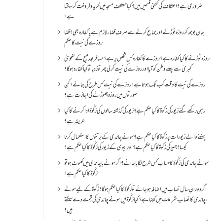
ضروری ہے؟اعتکاف کی کتنی قسمیں ہیں؟کیا معتکف مسجد میں خرید و فروخت کر سکتا
ہے؟
جان بوجھ کر روزہ ٹوڑنے اور جماع کرنے سے صرف قضاء لازم ہے یا کفارہ بھی؟ قضا
روزے کی نیت کا حکم
روزہ ٹوڑنے کا کیا کفارہ ہے؟روزے کا کفارہ کس شخص پر ہے؟ مسافر بعد صبح کے ضحویٰ
کبریٰ سے پہلے وطن کو آیا اور روزے کی نیت کر لی پھر توڑ دیا تو کیا کفارہ ہو گا؟
روزے کی نیت کا وقت کب تک ہوتا ہے؟ روزے کی نیت کس طرح کی جائے؟ کن
صورتوں میں روزہ چھوڑنے کی اجازت ہے؟
رہن رکھے گئے زیور کی زکٰوۃ کا کیا حکم ہے؟زیور کی گذشتہ سالوں کی زکٰوۃ ادا کرنے کا کیا
طریقہ ہے؟
پہننے والے زیورات پر زکٰوۃ کا کیا حکم ہے؟ سونے چاندی کے برتنوں کا استعمال کرنا
کیسا؟ جہیز کی زکٰوۃ کا کیا حکم ہے؟ اور بیوی کے زیور کی زکٰوۃ کا کیا حکم ہے؟
سونے چاندی کی زکٰوۃ کا حساب کس طرح لگایا جائے؟ اگر سونے یا چاندی میں کھوٹ ہو تو
زکٰوۃ کا کیا حکم ہے؟
اگر دورانِ سال نصاب میں اضافہ ہو جائے تو زکوۃ کا کیا حکم ہو گا؟ زکٰوۃ کے لیے سونے
،چاندی کا نصاب شریعت میں کتنا ہے؟ کیا زکٰوۃ میں سونے چاندی کی قیمت دے سکتے
ہیں؟