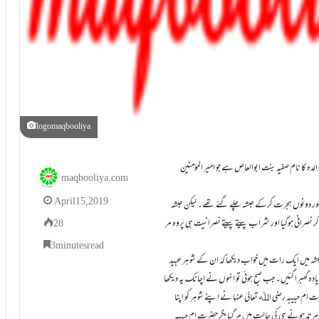
logomaqbooliya
ان کااصلی نام ”رملہ”ہے۔یہ سردارمکہ ابوسفیان بن حرب کی صاحبزادی ہیں اور ان کی والدہ کا نام صفیہ بنت ابوالعاص ہے جو امیر المؤمنین
maqbooliya.com
April 15, 2019
یہ پہلے عبید اﷲ بن جحش کے نکاح میں تھیں اورمیاں بیوی دونوں نے اسلام قبول کیا اور دونوں ہجرت کرکے حبشہ چلے گئے تھے۔ لیکن حبشہ
 کر نصرانی ہوگیا اور شراب پیتے پیتے نصرانیت ہی پروہ مر
28
3 minutes read
ابن سعد نے حضرت ام حبیبہ رضی اﷲ تعالیٰ عنہا سے یہ روایت کی ہے کہ انہوں نے حبشہ میں ایک رات میں خواب دیکھا کہ ان کے شوہر عبید
گھبرا گئیں۔ جب صبح ہوئی تو انہوں نے اچانک یہ دیکھا
ام حبیبہ رضی اﷲ تعالیٰ عنہا نے اپنے شوہر کو اپنا
مرتد ہونے ہی کی حالت میں مر گیا مگر حضرت ام حبیبہ